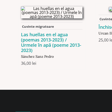
Cuvinte
Închis
Cuvinte migratoare
Urcan I
Las huellas en el agua
(poemas 2013-2023) /
25,00
l
Urmele în apă (poeme 2013-
2023)
Sánchez Sanz Pedro
36,00
lei