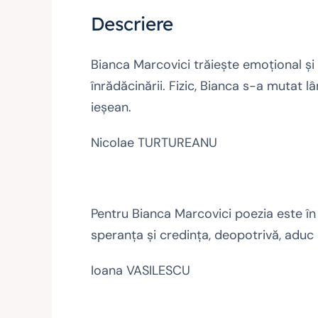
Descriere
Bianca Marcovici trăiește emoțional și 
înrădăcinării. Fizic, Bianca s-a mutat l
ieșean.
Nicolae TURTUREANU
Pentru Bianca Marcovici poezia este în fa
speranța și credința, deopotrivă, aduc i
Ioana VASILESCU