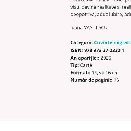
visul devine realitate și real
deopotrivă, aduc iubire, adu
Ioana VASILESCU
Categorii:
Cuvinte migrat
ISBN:
978-973-37-2330-1
An apariţie::
2020
Tip:
Carte
Format::
14,5 x 16 cm
Număr de pagini::
76