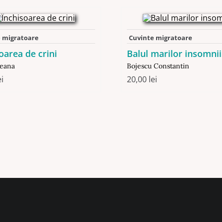
 migratoare
Cuvinte migratoare
oarea de crini
Balul marilor insomnii
leana
Bojescu Constantin
ei
20,00
lei