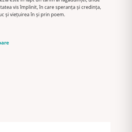
itatea vis împlinit, în care speranța și credința,
c și viețuirea în și prin poem.
oare