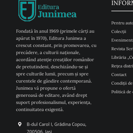
INFOR
Pentru auto
Fondată în anul 1969 (primele cărți au
Colecţii
apărut în 1970), Editura Junimea a
Eveniment
crescut constant, prin promovarea, cu
Revista Scr
precădere, a culturii naţionale,
Librăria „C
acordând atenţie creaţiilor românilor
Rețea distr
de pretutindeni, deschizându-se şi
spre culturile lumii, precum şi spre
Contact
curentele de gândire contemporană.
Condiţii de
Junimea vă propune o ofertă
Politică de
generoasă de editare, având drept
suport profesionalismul, experiența,
continuitatea exigentă.
B-dul Carol I, Grădina Copou,
700506, Iași