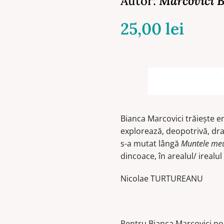
Autor:
Marcovici 
25,00
lei
Bianca Marcovici trăiește em
explorează, deopotrivă, dram
s-a mutat lângă
Muntele me
dincoace, în arealul/ irealul
Nicolae TURTUREANU
Pentru Bianca Marcovici poe