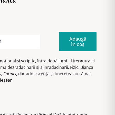
Bianca
Adaugă
în coș
Cantitate
Curcubeu
peste
oțional și scriptic, între două lumi… Literatura ei
Haifa
a dezrădăcinării și a înrădăcinării. Fizic, Bianca
u, Carmel
, dar adolescența și tinerețea au rămas
 ieșean.
zia este în fapt un tărîm al făgăduinței, unde