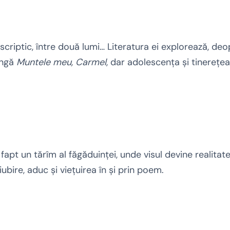
scriptic, între două lumi… Literatura ei explorează, deo
ângă
Muntele meu, Carmel
, dar adolescența și tinerețea
pt un tărîm al făgăduinței, unde visul devine realitate ș
ubire, aduc și viețuirea în și prin poem.