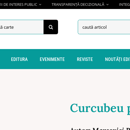
I DE INTERES PUBLIC
TRANSPARENȚĂ DECIZIONALĂ
INTEG
h
Search
for:
EDITURA
EVENIMENTE
REVISTE
NOUTĂȚI ED
Curcubeu p