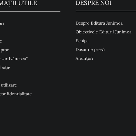
MAŢII UTILE
DESPRE NOI
Despre Editura Junimea
ri
Obiectivele Editurii Junimea
Echipa
e
Dosar de presă
iptor
Anunţuri
ezar Ivănescu”
ibuție
 utilizare
 confidențialitate