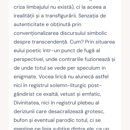
criza limbajului nu existã), ci la aceea a
irealităţii şi a transfigurării. Senzaţia de
autenticitate e obţinută prin
convenţionalizarea discursului simbolic
despre transcendenţă. Cum? Prin situarea
eului poetic într-un punct de fugă al
perspectivei, unde contrariile fuzionează şi
de unde totul se vede per speculum in
enigmate. Vocea lirică nu alunecă astfel
nici în registrul solemn-liturgic post-
gândirist ce exaltă, vetust şi emfatic,
Divinitatea, nici în registrul plebeu al
deriziunii care desacralizeazã grotesc,
bufon şi eventual parodic totul, ci se
menţine pe linia subţire dintre ele, ca un