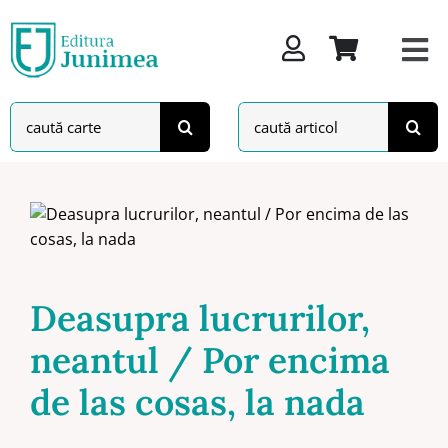
Skip
to
content
Search
Search
for:
for:
Deasupra lucrurilor,
neantul / Por encima
de las cosas, la nada