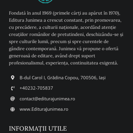
Fondată în anul 1969 (primele cărți au apărut în 1970),
Editura Junimea a crescut constant, prin promovarea,
cu precădere, a culturii naţionale, acordând atenţie
creaţiilor românilor de pretutindeni, deschizându-se şi
spre culturile lumii, precum şi spre curentele de
gândire contemporană. Junimea vă propune o ofertă
generoasă de editare, având drept suport
profesionalismul, experiența, continuitatea exigentă.
B-dul Carol I, Grădina Copou, 700506, Iași
+40232-705837
contact@editurajunimea.ro
www.EdituraJunimea.ro
INFORMAŢII UTILE