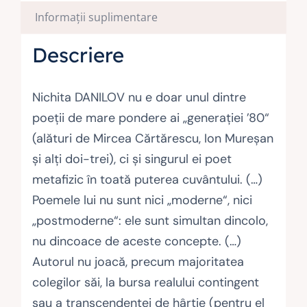
Informații suplimentare
Descriere
Nichita DANILOV nu e doar unul dintre
poeţii de mare pondere ai „generaţiei ’80“
(alături de Mircea Cărtărescu, Ion Mureşan
şi alţi doi-trei), ci şi singurul ei poet
metafizic în toată puterea cuvântului. (…)
Poemele lui nu sunt nici „moderne“, nici
„postmoderne“: ele sunt simultan dincolo,
nu dincoace de aceste concepte. (…)
Autorul nu joacă, precum majoritatea
colegilor săi, la bursa realului contingent
sau a transcendenţei de hârtie (pentru el