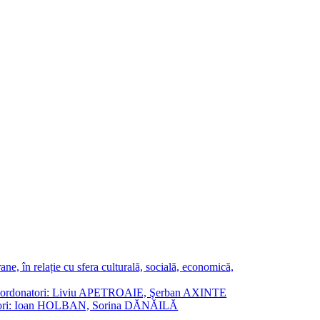
ne, în relație cu sfera culturală, socială, economică,
ane. Coordonatori: Liviu APETROAIE, Şerban AXINTE
ordonatori: Ioan HOLBAN, Sorina DĂNĂILĂ