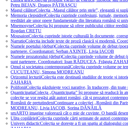
Petru BEJAN, Dragoș PĂTRAȘCU
Magul călător
Colecția „Magul călător prin stele”, elegantă și su
Memoria clepsidrei
Colecţia cuprinde confesiuni, jurnale, memorial
reeditări ale unor opere fundamentale din literatura română 
Mnemosyne
Colecția își propune să ofere publicului cititor re
Bogdan CREȚU
Mousaion
Colecţia cuprinde istorie culturală în documente, cor
Narratio
Colecţia include texte de proză clasică și modernă
Numele poetului (debut)
Colecţia cuprinde volume de debut (poezie)
partenere. Coordonatori: Șerban AXINTE, Livia IACOB
Numele prozatorului (debut)
Colecţia cuprinde volume de debut (pro
sunt partenere. Coordonatori: Ioan RĂDUCEA, Frăguța ZAH
Omul şi societatea contemporană
Colecția cuprinde volume pe teme
CUCUTEANU, Simona MODREANU
Orizontul lecturii
Colecția este destinată studiilor de teorie și i
ZAHARIA
Polifonii
Colecția găzduiește voci narative, în traducere, din 
Quanticipaţia
Colecța „Quanticipația” își propune să readucă în atenți
colecție se vor regăsi atât autori români, cât și prozatori cont
Românii de pretutindeni
Continuare a colecției „Românii din Paris
MODREANU, Livia IACOB, Sorina DĂNĂILĂ
smART
O imagine valorează cât o mie de cuvinte. O bandă des
Ulița copilăriei
Colecţia cuprinde cărţi semnate de autori contem
Univers didactic
Colecția se dorește a fi un spațiu al dialogului 