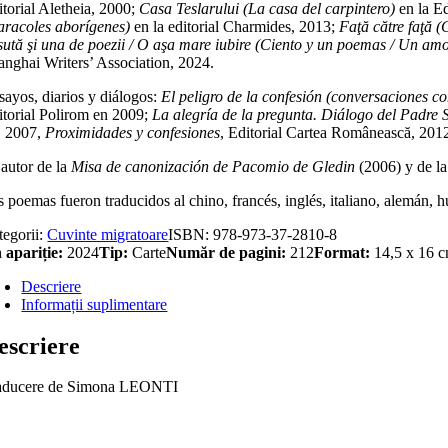
itorial Aletheia, 2000;
Casa Teslarului (La casa del carpintero)
en la E
aracoles aborígenes)
en la editorial Charmides, 2013;
Faţă către faţă 
sută şi una de poezii / O aşa mare iubire (Ciento y un poemas / Un am
anghai Writers’ Association, 2024.
sayos, diarios y diálogos:
El peligro de la confesión (conversaciones co
itorial Polirom en 2009;
La alegría de la pregunta. Diálogo del Padre 
, 2007,
Proximidades y confesiones
, Editorial Cartea Românească, 201
 autor de la
Misa de canonización de Pacomio de Gledin
(2006) y de l
s poemas fueron traducidos al chino, francés, inglés, italiano, alemán, 
tegorii:
Cuvinte migratoare
ISBN:
978-973-37-2810-8
 apariție:
2024
Tip:
Carte
Număr de pagini:
212
Format:
14,5 x 16 
Descriere
Informații suplimentare
escriere
aducere de Simona LEONTI