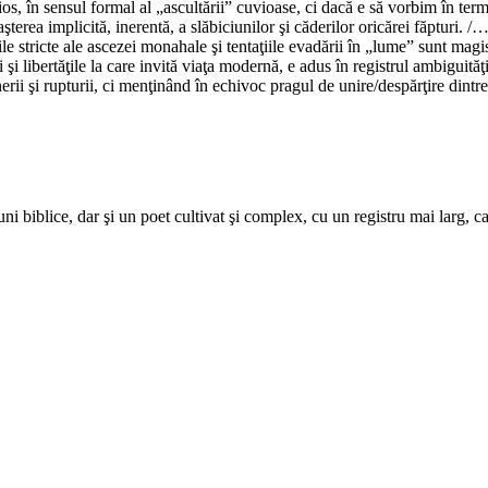
ios, în sensul formal al „ascultării” cuvioase, ci dacă e să vorbim în ter
aşterea implicită, inerentă, a slăbiciunilor şi căderilor oricărei făpturi.
lile stricte ale ascezei monahale şi tentaţiile evadării în „lume” sunt ma
 şi libertăţile la care invită viaţa modernă, e adus în registrul ambiguităţi
 şi rupturii, ci menţinând în echivoc pragul de unire/despărţire dintre d
iuni biblice, dar şi un poet cultivat şi complex, cu un registru mai larg, 