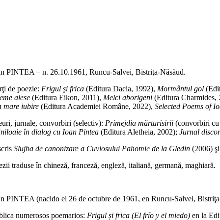
titate
u
stă
i
n
an PINTEA – n. 26.10.1961, Runcu-Salvei, Bistriţa-Năsăud.
tologie
tică
rţi de poezie:
Frigul şi frica
(Editura Dacia, 1992),
Mormântul gol
(Edi
eme alese
(Editura Eikon, 2011),
Melci aborigeni
(Editura Charmides,
o
a mare iubire
(Editura Academiei Române, 2022),
Selected Poems of I
y
jor
uri, jurnale, convorbiri (selectiv):
Primejdia mărturisirii
(convorbiri c
ar
ăniloaie în dialog cu Ioan Pintea
(Editura Aletheia, 2002);
Jurnal discon
tología
scris
Slujba de canonizare a Cuviosului Pahomie de la Gledin
(2006) ş
tica
ezii traduse în chineză, franceză, engleză, italiană, germană, maghiară.
an PINTEA (nacido el 26 de octubre de 1961, en Runcu-Salvei, Bistriţ
blica numerosos poemarios:
Frigul și frica
(El frío y el miedo)
en la Edi