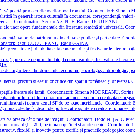
plă, vă poartă prin cerurile marilor poeți români. Coordonatori: Simon
istică în general; istorie culturală în documente, corespondență, valori 
și universală. Coordonatori: Șerban AXINTE, Radu CUCUTEANU
editări ale unor opere fundamentale din literatura română și univers
espondenţă, valori de patrimoniu din arhivele publice şi particulare.
. Coordonatori: Radu CUCUTEANU, Radu GĂINĂ
, premiate de jurii abilitate, la concursurile și festivalurile literare naţ
ză), premiate de jurii abilitate, la concursurile și festivalurile literare
ARIA
 de larg interes din domeniile: economie, sociologie, antropologie, psiho
storie literară, precum și eseurilor critice din spațiul românesc și uni
toate spațiile literare ale lumii. Coordonatori: Simona MODREANU, So
a cititorilor un filon cu rădăcini adânci și vechi în creativitatea ieșeană,
emporani ilustrativi pentru genul SF de pe toate meridianele. Coordona
”, noua colecție își deschide porțile către spiritele creatoare românești
enată valorează cât o mie de imagini. Coordonatori: Dodo NIȚĂ, Oli
porani, români şi străini, pe tema copilăriei și adolescenţei. Coordo
constructiv, flexibil și inovativ pentru teoriile și practicile pedagogi