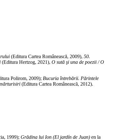
rului
(Editura Cartea Românească, 2009),
50.
i
(Editura Hertzog, 2021),
O sută şi una de poezii / O
ditura Polirom, 2009);
Bucuria întrebării. Părintele
mărturisiri
(Editura Cartea Românească, 2012).
cia, 1999);
Grădina lui Ion (El jardín de Juan)
en la