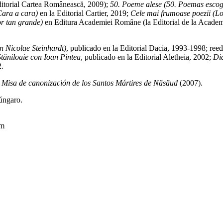
ditorial Cartea Românească, 2009);
50. Poeme alese (50. Poemas esco
(Cara a cara)
en la Editorial Cartier, 2019;
Cele mai frumoase poezii (L
or tan grande)
en Editura Academiei Române (la Editorial de la Acade
n Nicolae Steinhardt)
, publicado en la Editorial Dacia, 1993-1998; ree
Stăniloaie con Ioan Pintea
, publicado en la Editorial Aletheia, 2002;
Dia
2.
a
Misa de canonización de los Santos Mártires de Năsăud
(2007).
húngaro.
cm