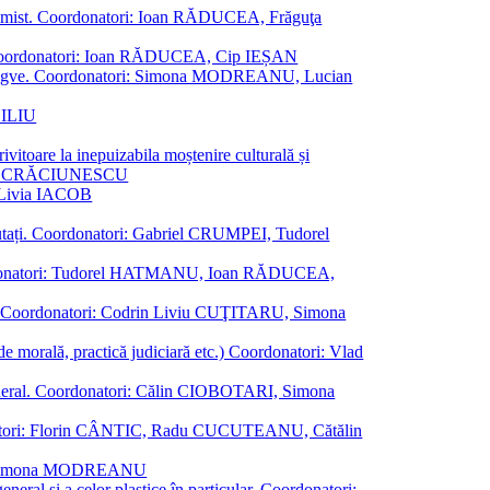
al junimist. Coordonatori: Ioan RĂDUCEA, Frăguţa
 etc. Coordonatori: Ioan RĂDUCEA, Cip IEȘAN
ţii bilingve. Coordonatori: Simona MODREANU, Lucian
ASILIU
vitoare la inepuizabila moștenire culturală și
iliu CRĂCIUNESCU
, Livia IACOB
reputați. Coordonatori: Gabriel CRUMPEI, Tudorel
st. Coordonatori: Tudorel HATMANU, Ioan RĂDUCEA,
ană. Coordonatori: Codrin Liviu CUŢITARU, Simona
e de morală, practică judiciară etc.) Coordonatori: Vlad
în general. Coordonatori: Călin CIOBOTARI, Simona
oordonatori: Florin CÂNTIC, Radu CUCUTEANU, Cătălin
INTE, Simona MODREANU
eneral și a celor plastice în particular. Coordonatori: