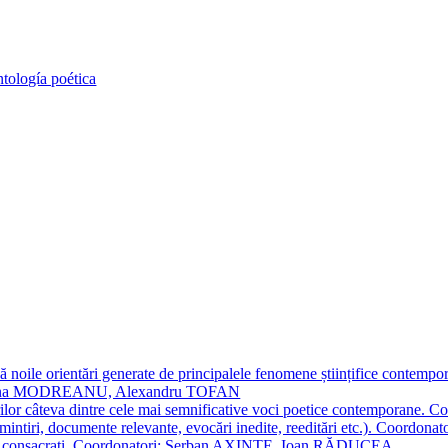
 noile orientări generate de principalele fenomene științifice contempora
Simona MODREANU, Alexandru TOFAN
titorilor câteva dintre cele mai semnificative voci poetice contempor
i (amintiri, documente relevante, evocări inedite, reeditări etc.). Co
poeți consacraţi. Coordonatori: Șerban AXINTE, Ioan RĂDUCEA