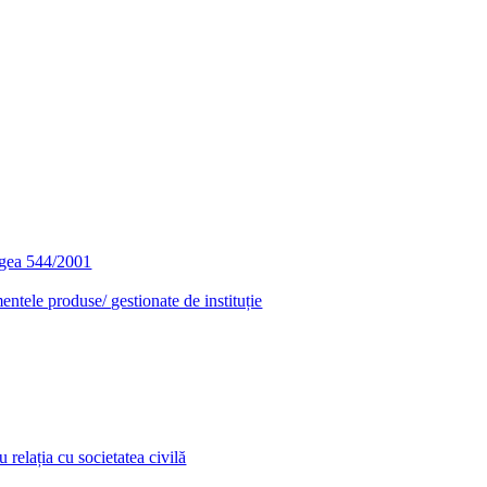
egea 544/2001
entele produse/ gestionate de instituție
relația cu societatea civilă