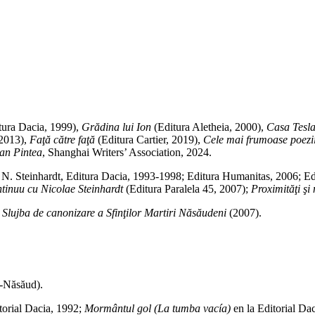
Adaugă în coș
tura Dacia, 1999),
Grădina lui Ion
(Editura Aletheia, 2000),
Casa Tesla
 2013),
Faţă către faţă
(Editura Cartier, 2019),
Cele mai frumoase poezi
oan Pintea
, Shanghai Writers’ Association, 2024.
u N. Steinhardt, Editura Dacia, 1993-1998; Editura Humanitas, 2006; E
tinuu cu Nicolae Steinhardt
(Editura Paralela 45, 2007);
Proximităţi şi 
i
Slujba de canonizare a Sfinţilor Martiri Năsăudeni
(2007).
a-Năsăud).
torial Dacia, 1992;
Mormântul gol (La tumba vacía)
en la Editorial Da