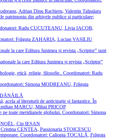
a Modreanu, Adrian Dinu Rachieru, Valentin Talpalaru
de patrimoniu din arhivele publice şi particulare;
ală. Coordonatori: Radu CUCUTEANU, Livia IACOB,
 Coordonatori: Frăguța ZAHARIA, Lucian VASILIU
ionale la care Editura Junimea și revista „Scriptor” sunt
 naţionale la care Editura Junimea și revista „Scriptor”
logie, etică, religie, filosofie.. Coordonatori: Radu
versal. Coordonatori: Simona MODREANU, Frăguţa
rina DĂNĂILĂ
 acela al literaturii de anticipație și fantastice. În
tori: Emilian MARCU, Mihai PRICOP
 de pe toate meridianele globului. Coordonatori: Simona
vier NOËL, Cip IEȘAN
natori: Cristina CENTEA, Passionaria STOICESCU
ce contemporane. Coordonatori: Caliopia TOCALĂ, Frăguţa