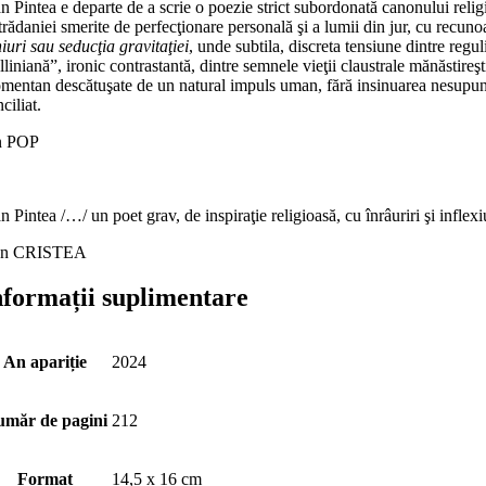
n Pintea e departe de a scrie o poezie strict subordonată canonului relig
trădaniei smerite de perfecţionare personală şi a lumii din jur, cu recuno
iuri sau seducţia gravitaţiei
, unde subtila, discreta tensiune dintre regu
lliniană”, ironic contrastantă, dintre semnele vieţii claustrale mănăstireşti
entan descătuşate de un natural impuls uman, fără insinuarea nesupunerii
ciliat.
n POP
n Pintea /…/ un poet grav, de inspiraţie religioasă, cu înrâuriri şi inflex
n CRISTEA
nformații suplimentare
An apariție
2024
măr de pagini
212
Format
14,5 x 16 cm