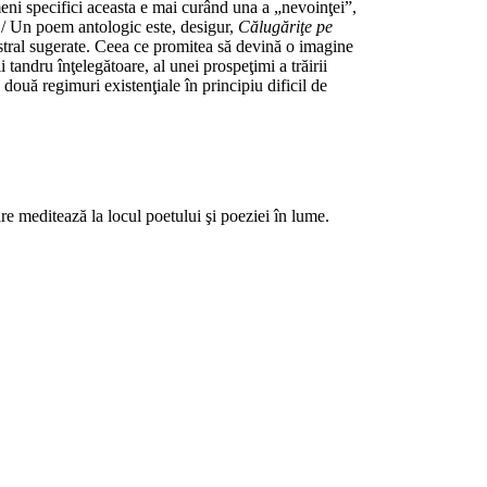
meni specifici aceasta e mai curând una a „nevoinţei”,
 /…/ Un poem antologic este, desigur,
Călugăriţe pe
gistral sugerate. Ceea ce promitea să devină o imagine
i tandru înţelegătoare, al unei prospeţimi a trăirii
ouă regimuri existenţiale în principiu dificil de
care meditează la locul poetului şi poeziei în lume.