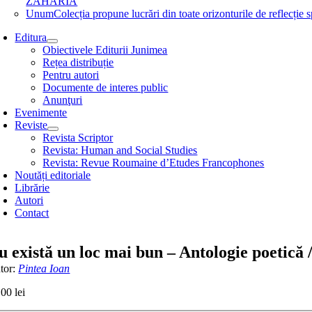
ZAHARIA
Unum
Colecția propune lucrări din toate orizonturile de refle
Editura
Obiectivele Editurii Junimea
Rețea distribuție
Pentru autori
Documente de interes public
Anunţuri
Evenimente
Reviste
Revista Scriptor
Revista: Human and Social Studies
Revista: Revue Roumaine d’Etudes Francophones
Noutăți editoriale
Librărie
Autori
Contact
u există un loc mai bun – Antologie poetică 
tor:
Pintea Ioan
,00
lei