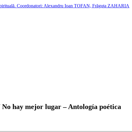
cție spirituală. Coordonatori: Alexandru Ioan TOFAN, Frăguţa ZAHARIA
/ No hay mejor lugar – Antología poética