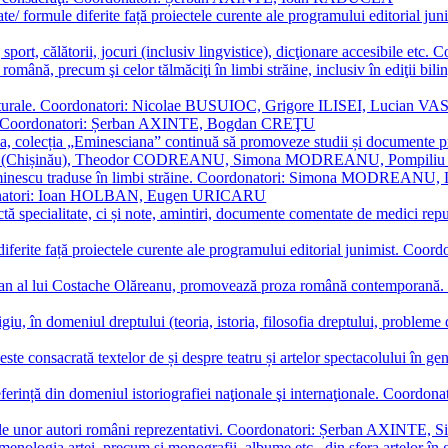
ormate/ formule diferite față proiectele curente ale programului editori
sport, călătorii, jocuri (inclusiv lingvistice), dicţionare accesibile
mba română, precum şi celor tălmăciţi în limbi străine, inclusiv în edi
i culturale. Coordonatori: Nicolae BUSUIOC, Grigore ILISEI, Lucian V
erare. Coordonatori: Șerban AXINTE, Bogdan CREŢU
ea, colecția „Eminesciana” continuă să promoveze studii și documente pri
i CIMPOI (Chișinău), Theodor CODREANU, Simona MODREANU, Pomp
 Eminescu traduse în limbi străine. Coordonatori: Simona MODREANU
oordonatori: Ioan HOLBAN, Eugen URICARU
ictă specialitate, ci și note, amintiri, documente comentate de medici 
mule diferite față proiectele curente ale programului editorial junimi
 roman al lui Costache Olăreanu, promovează proza română contempor
tigiu, în domeniul dreptului (teoria, istoria, filosofia dreptului, problem
 este consacrată textelor de și despre teatru și artelor spectacolului 
referință din domeniul istoriografiei naţionale şi internaţionale. C
tive, ale unor autori români reprezentativi. Coordonatori: Șerban AX
menologia artei, precum și monografii, albume etc., din sfera artelor în g