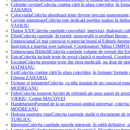
Celelalte cuvinte
Colecția conține cărți în afara colecțiilor, în f
ZAHARIA
Colocvialia
Colecţia abordează teme diverse precum gastronomie, 
Cuvinte migratoare
Colecţia este dedicată poeţilor traduşi în li
VASILIU
Dialog XXI
Colecţia cuprinde convorbiri, interviuri, dialogur
Efigii
Colecţia cuprinde, în esență, monografii și profiluri lit
Eminesciana
Cel mai cunoscut și apreciat brand al Editurii Junim
lingvistică a marelui poet național. Coordonatori: Miha
Eminesciana Bibliofil
Colecția cuprinde volume de versuri din
Epica
Colecţia include texte de proză clasică și modernă. C
Esculap
Colecția propune texte din sfera medicală, nu doar de str
HATMANU
Exit
Colecția conține cărți în afara colecțiilor, în formate/ for
Frăguţa ZAHARIA
Ficţiune şi infanterie
Colecția, cu titlu inspirat de un cunoscut
MODREANU
Fides
Colecția reunește lucrări de referință ale unor autori de pres
VIERIU, Codrin MACOVEI
Hamletarium
Pornind de la un personaj-simbol universal, colecția
MODREANU
Historia magistra vitae
Colecția cuprinde studii și documente de 
TURLIUC
Integrum
Colecția cuprinde operele integrale, în ediții defini
Lumea artei
Colecția propune eseuri de estetică, filosofie sau feno