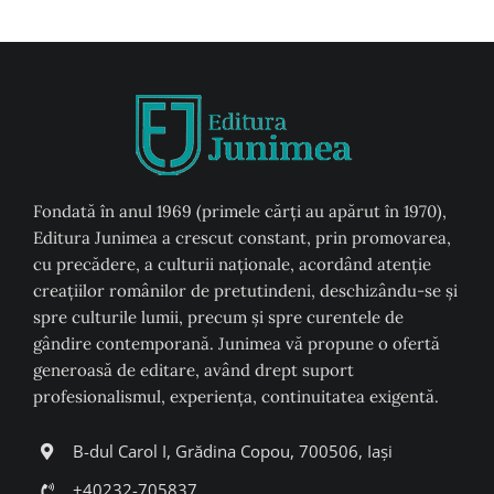
Fondată în anul 1969 (primele cărți au apărut în 1970),
Editura Junimea a crescut constant, prin promovarea,
cu precădere, a culturii naţionale, acordând atenţie
creaţiilor românilor de pretutindeni, deschizându-se şi
spre culturile lumii, precum şi spre curentele de
gândire contemporană. Junimea vă propune o ofertă
generoasă de editare, având drept suport
profesionalismul, experiența, continuitatea exigentă.
B-dul Carol I, Grădina Copou, 700506, Iași
+40232-705837