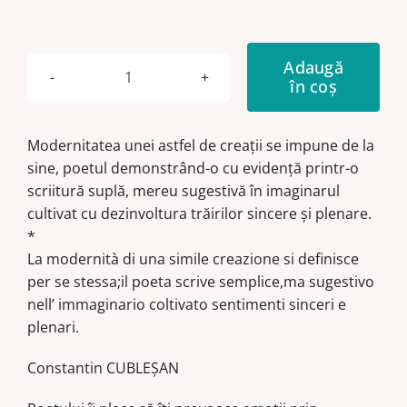
Adaugă
în coș
Cantitate
Copilul
de
Modernitatea unei astfel de creații se impune de la
apă
sine, poetul demonstrând-o cu evidență printr-o
/
scriitură suplă, mereu sugestivă în imaginarul
Bimbo
cultivat cu dezinvoltura trăirilor sincere și plenare.
d’aqua
*
La modernità di una simile creazione si definisce
per se stessa;il poeta scrive semplice,ma sugestivo
nell’ immaginario coltivato sentimenti sinceri e
plenari.
Constantin CUBLEȘAN