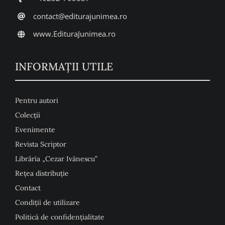
contact@editurajunimea.ro
www.EdituraJunimea.ro
INFORMAŢII UTILE
Pentru autori
Colecţii
Evenimente
Revista Scriptor
Librăria „Cezar Ivănescu”
Rețea distribuție
Contact
Condiţii de utilizare
Politică de confidențialitate