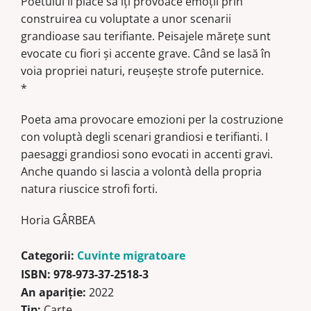
Poetului îi place să îți provoace emoții prin
construirea cu voluptate a unor scenarii
grandioase sau terifiante. Peisajele mărețe sunt
evocate cu fiori și accente grave. Când se lasă în
voia propriei naturi, reușește strofe puternice.
*
Poeta ama provocare emozioni per la costruzione
con voluptà degli scenari grandiosi e terifianti. I
paesaggi grandiosi sono evocati in accenti gravi.
Anche quando si lascia a volontà della propria
natura riuscice strofi forti.
Horia GÂRBEA
Categorii:
Cuvinte migratoare
ISBN:
978-973-37-2518-3
An apariţie:
2022
Tip:
Carte