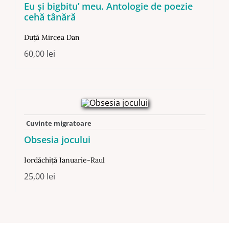
Eu și bigbitu’ meu. Antologie de poezie
cehă tânără
Duță Mircea Dan
60,00
lei
Cuvinte migratoare
Obsesia jocului
Iordăchiță Ianuarie-Raul
25,00
lei