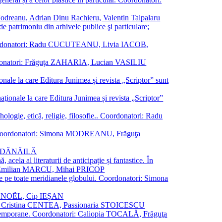
a Modreanu, Adrian Dinu Rachieru, Valentin Talpalaru
de patrimoniu din arhivele publice şi particulare;
ală. Coordonatori: Radu CUCUTEANU, Livia IACOB,
 Coordonatori: Frăguța ZAHARIA, Lucian VASILIU
ionale la care Editura Junimea și revista „Scriptor” sunt
 naţionale la care Editura Junimea și revista „Scriptor”
logie, etică, religie, filosofie.. Coordonatori: Radu
versal. Coordonatori: Simona MODREANU, Frăguţa
rina DĂNĂILĂ
 acela al literaturii de anticipație și fantastice. În
tori: Emilian MARCU, Mihai PRICOP
 de pe toate meridianele globului. Coordonatori: Simona
vier NOËL, Cip IEȘAN
natori: Cristina CENTEA, Passionaria STOICESCU
ce contemporane. Coordonatori: Caliopia TOCALĂ, Frăguţa