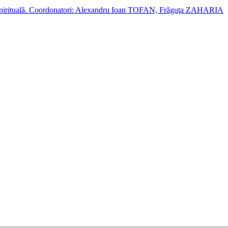
cție spirituală. Coordonatori: Alexandru Ioan TOFAN, Frăguţa ZAHARIA