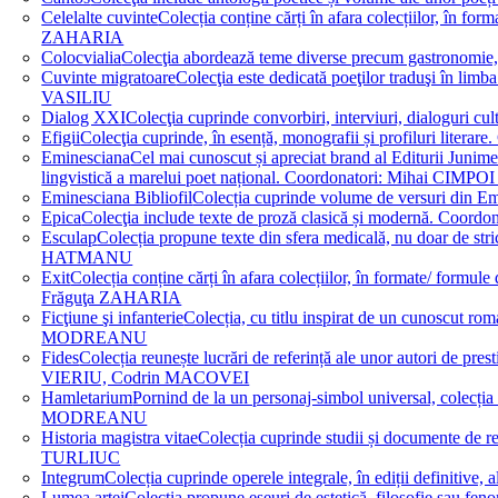
Celelalte cuvinte
Colecția conține cărți în afara colecțiilor, în f
ZAHARIA
Colocvialia
Colecţia abordează teme diverse precum gastronomie, 
Cuvinte migratoare
Colecţia este dedicată poeţilor traduşi în li
VASILIU
Dialog XXI
Colecţia cuprinde convorbiri, interviuri, dialogur
Efigii
Colecţia cuprinde, în esență, monografii și profiluri lit
Eminesciana
Cel mai cunoscut și apreciat brand al Editurii Junim
lingvistică a marelui poet național. Coordonatori: Miha
Eminesciana Bibliofil
Colecția cuprinde volume de versuri din
Epica
Colecţia include texte de proză clasică și modernă. C
Esculap
Colecția propune texte din sfera medicală, nu doar de str
HATMANU
Exit
Colecția conține cărți în afara colecțiilor, în formate/ for
Frăguţa ZAHARIA
Ficţiune şi infanterie
Colecția, cu titlu inspirat de un cunoscut
MODREANU
Fides
Colecția reunește lucrări de referință ale unor autori de pres
VIERIU, Codrin MACOVEI
Hamletarium
Pornind de la un personaj-simbol universal, colecția
MODREANU
Historia magistra vitae
Colecția cuprinde studii și documente de 
TURLIUC
Integrum
Colecția cuprinde operele integrale, în ediții defini
Lumea artei
Colecția propune eseuri de estetică, filosofie sau feno