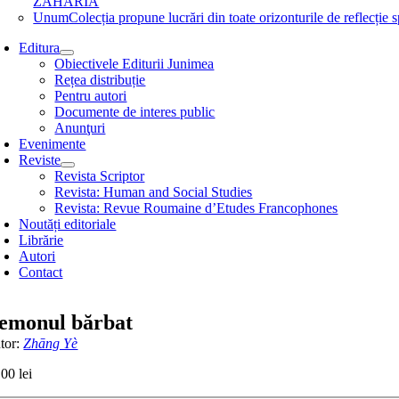
ZAHARIA
Unum
Colecția propune lucrări din toate orizonturile de refle
Editura
Obiectivele Editurii Junimea
Rețea distribuție
Pentru autori
Documente de interes public
Anunţuri
Evenimente
Reviste
Revista Scriptor
Revista: Human and Social Studies
Revista: Revue Roumaine d’Etudes Francophones
Noutăți editoriale
Librărie
Autori
Contact
emonul bărbat
tor:
Zhāng Yè
,00
lei