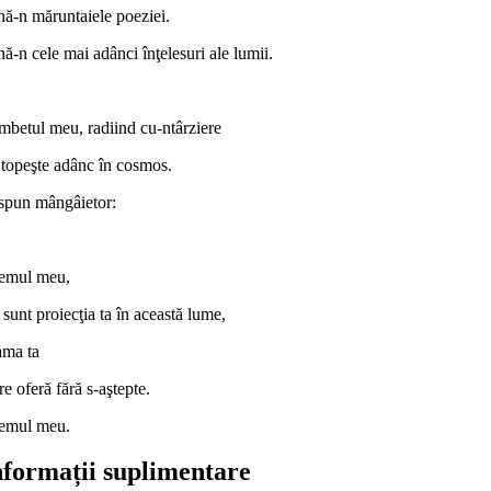
nă-n măruntaiele poeziei.
ă-n cele mai adânci înţelesuri ale lumii.
mbetul meu, radiind cu-ntârziere
 topeşte adânc în cosmos.
i spun mângâietor:
emul meu,
sunt proiecţia ta în această lume,
ma ta
e oferă fără s-aştepte.
emul meu.
nformații suplimentare