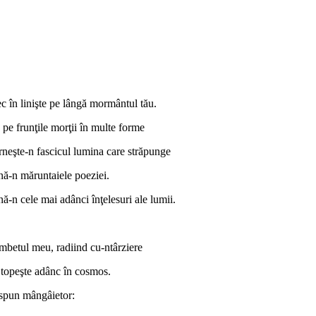
titate
monul
bat
c în linişte pe lângă mormântul tău.
 pe frunţile morţii în multe forme
rneşte-n fascicul lumina care străpunge
nă-n măruntaiele poeziei.
ă-n cele mai adânci înţelesuri ale lumii.
mbetul meu, radiind cu-ntârziere
 topeşte adânc în cosmos.
i spun mângâietor: