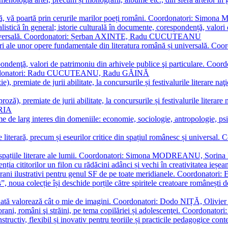
plă, vă poartă prin cerurile marilor poeți români. Coordonatori: Simon
istică în general; istorie culturală în documente, corespondență, valori 
și universală. Coordonatori: Șerban AXINTE, Radu CUCUTEANU
editări ale unor opere fundamentale din literatura română și univers
espondenţă, valori de patrimoniu din arhivele publice şi particulare.
. Coordonatori: Radu CUCUTEANU, Radu GĂINĂ
, premiate de jurii abilitate, la concursurile și festivalurile literare naţ
ză), premiate de jurii abilitate, la concursurile și festivalurile literare
ARIA
 de larg interes din domeniile: economie, sociologie, antropologie, psiho
storie literară, precum și eseurilor critice din spațiul românesc și uni
toate spațiile literare ale lumii. Coordonatori: Simona MODREANU, So
a cititorilor un filon cu rădăcini adânci și vechi în creativitatea ieșeană,
emporani ilustrativi pentru genul SF de pe toate meridianele. Coordona
”, noua colecție își deschide porțile către spiritele creatoare românești
enată valorează cât o mie de imagini. Coordonatori: Dodo NIȚĂ, Oli
porani, români şi străini, pe tema copilăriei și adolescenţei. Coordo
constructiv, flexibil și inovativ pentru teoriile și practicile pedagogi