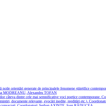
 noile orientări generate de principalele fenomene științifice contempora
Simona MODREANU, Alexandru TOFAN
titorilor câteva dintre cele mai semnificative voci poetice contempor
i (amintiri, documente relevante, evocări inedite, reeditări etc.). Co
poeți consacraţi. Coordonatori: Șerban AXINTE, Ioan RĂDUCEA