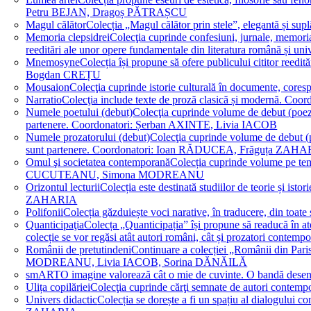
Petru BEJAN, Dragoș PĂTRAȘCU
Magul călător
Colecția „Magul călător prin stele”, elegantă și su
Memoria clepsidrei
Colecţia cuprinde confesiuni, jurnale, memorial
reeditări ale unor opere fundamentale din literatura română 
Mnemosyne
Colecția își propune să ofere publicului cititor re
Bogdan CREȚU
Mousaion
Colecţia cuprinde istorie culturală în documente, cor
Narratio
Colecţia include texte de proză clasică și modernă
Numele poetului (debut)
Colecţia cuprinde volume de debut (poezie)
partenere. Coordonatori: Șerban AXINTE, Livia IACOB
Numele prozatorului (debut)
Colecţia cuprinde volume de debut (pro
sunt partenere. Coordonatori: Ioan RĂDUCEA, Frăguța ZAH
Omul şi societatea contemporană
Colecția cuprinde volume pe teme
CUCUTEANU, Simona MODREANU
Orizontul lecturii
Colecția este destinată studiilor de teorie și i
ZAHARIA
Polifonii
Colecția găzduiește voci narative, în traducere, din 
Quanticipaţia
Colecța „Quanticipația” își propune să readucă în atenți
colecție se vor regăsi atât autori români, cât și prozatori cont
Românii de pretutindeni
Continuare a colecției „Românii din Paris
MODREANU, Livia IACOB, Sorina DĂNĂILĂ
smART
O imagine valorează cât o mie de cuvinte. O bandă des
Ulița copilăriei
Colecţia cuprinde cărţi semnate de autori contem
Univers didactic
Colecția se dorește a fi un spațiu al dialogului 