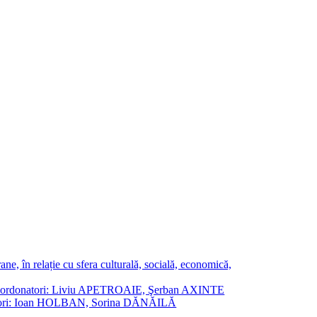
ne, în relație cu sfera culturală, socială, economică,
ane. Coordonatori: Liviu APETROAIE, Şerban AXINTE
ordonatori: Ioan HOLBAN, Sorina DĂNĂILĂ