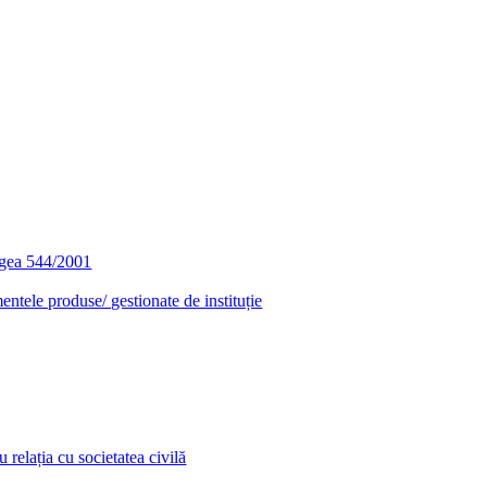
egea 544/2001
entele produse/ gestionate de instituție
relația cu societatea civilă