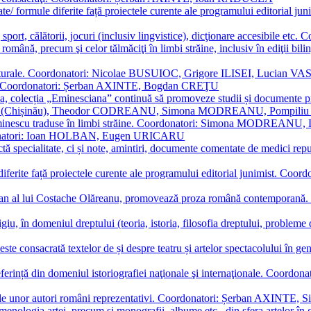
ormate/ formule diferite față proiectele curente ale programului editori
sport, călătorii, jocuri (inclusiv lingvistice), dicţionare accesibile
mba română, precum şi celor tălmăciţi în limbi străine, inclusiv în edi
i culturale. Coordonatori: Nicolae BUSUIOC, Grigore ILISEI, Lucian V
erare. Coordonatori: Șerban AXINTE, Bogdan CREŢU
ea, colecția „Eminesciana” continuă să promoveze studii și documente pri
i CIMPOI (Chișinău), Theodor CODREANU, Simona MODREANU, Pomp
 Eminescu traduse în limbi străine. Coordonatori: Simona MODREANU
oordonatori: Ioan HOLBAN, Eugen URICARU
ictă specialitate, ci și note, amintiri, documente comentate de medici 
mule diferite față proiectele curente ale programului editorial junimi
 roman al lui Costache Olăreanu, promovează proza română contempor
tigiu, în domeniul dreptului (teoria, istoria, filosofia dreptului, problem
 este consacrată textelor de și despre teatru și artelor spectacolului 
referință din domeniul istoriografiei naţionale şi internaţionale. C
tive, ale unor autori români reprezentativi. Coordonatori: Șerban AX
menologia artei, precum și monografii, albume etc., din sfera artelor în g