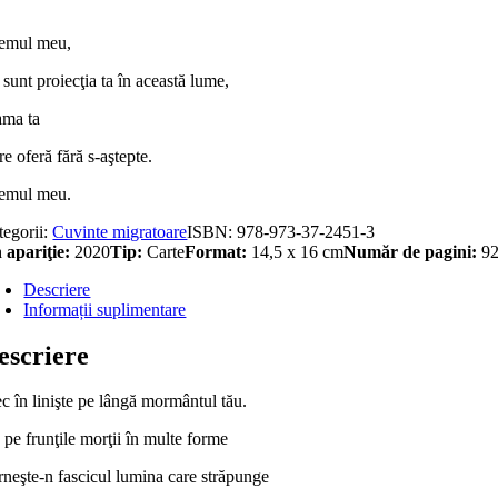
emul meu,
sunt proiecţia ta în această lume,
ma ta
e oferă fără s-aştepte.
emul meu.
tegorii:
Cuvinte migratoare
ISBN:
978-973-37-2451-3
 apariţie:
2020
Tip:
Carte
Format:
14,5 x 16 cm
Număr de pagini:
9
Descriere
Informații suplimentare
escriere
c în linişte pe lângă mormântul tău.
 pe frunţile morţii în multe forme
rneşte-n fascicul lumina care străpunge