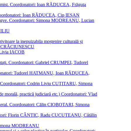
al junimist. Coordonatori: Ioan RĂDUCEA, Frăguţa
 etc. Coordonatori: Ioan RĂDUCEA, Cip IEȘAN
ţii bilingve. Coordonatori: Simona MODREANU, Lucian
ASILIU
vitoare la inepuizabila moștenire culturală și
iliu CRĂCIUNESCU
, Livia IACOB
reputați. Coordonatori: Gabriel CRUMPEI, Tudorel
st. Coordonatori: Tudorel HATMANU, Ioan RĂDUCEA,
ană. Coordonatori: Codrin Liviu CUŢITARU, Simona
e de morală, practică judiciară etc.) Coordonatori: Vlad
în general. Coordonatori: Călin CIOBOTARI, Simona
oordonatori: Florin CÂNTIC, Radu CUCUTEANU, Cătălin
INTE, Simona MODREANU
eneral și a celor plastice în particular. Coordonatori: