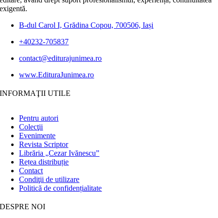
exigentă.
B-dul Carol I, Grădina Copou, 700506, Iași
+40232-705837
contact@editurajunimea.ro
www.EdituraJunimea.ro
INFORMAŢII UTILE
Pentru autori
Colecţii
Evenimente
Revista Scriptor
Librăria „Cezar Ivănescu”
Rețea distribuție
Contact
Condiţii de utilizare
Politică de confidențialitate
DESPRE NOI