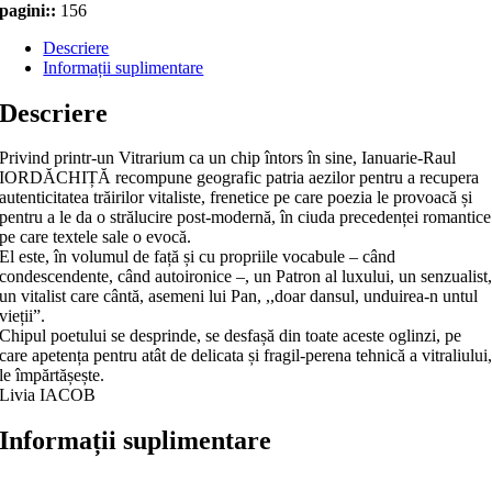
pagini::
156
Descriere
Informații suplimentare
Descriere
Privind printr-un Vitrarium ca un chip întors în sine, Ianuarie-Raul
IORDĂCHIȚĂ recompune geografic patria aezilor pentru a recupera
autenticitatea trăirilor vitaliste, frenetice pe care poezia le provoacă și
pentru a le da o strălucire post-modernă, în ciuda precedenței romantice
pe care textele sale o evocă.
El este, în volumul de față și cu propriile vocabule – când
condescendente, când autoironice –, un Patron al luxului, un senzualist
un vitalist care cântă, asemeni lui Pan, ,,doar dansul, unduirea-n untul
vieții”.
Chipul poetului se desprinde, se desfașă din toate aceste oglinzi, pe
care apetența pentru atât de delicata și fragil-perena tehnică a vitraliului
le împărtășește.
Livia IACOB
Informații suplimentare