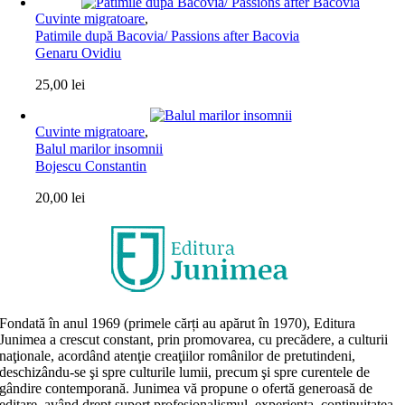
Cuvinte migratoare
,
Patimile după Bacovia/ Passions after Bacovia
Genaru Ovidiu
25,00
lei
Cuvinte migratoare
,
Balul marilor insomnii
Bojescu Constantin
20,00
lei
Fondată în anul 1969 (primele cărți au apărut în 1970), Editura
Junimea a crescut constant, prin promovarea, cu precădere, a culturii
naţionale, acordând atenţie creaţiilor românilor de pretutindeni,
deschizându-se şi spre culturile lumii, precum şi spre curentele de
gândire contemporană. Junimea vă propune o ofertă generoasă de
editare, având drept suport profesionalismul, experiența, continuitatea