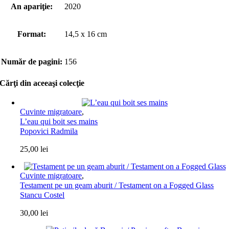
An apariţie:
2020
Format:
14,5 x 16 cm
Număr de pagini:
156
Cărţi din aceeaşi colecţie
Cuvinte migratoare
,
L’eau qui boit ses mains
Popovici Radmila
25,00
lei
Cuvinte migratoare
,
Testament pe un geam aburit / Testament on a Fogged Glass
Stancu Costel
30,00
lei