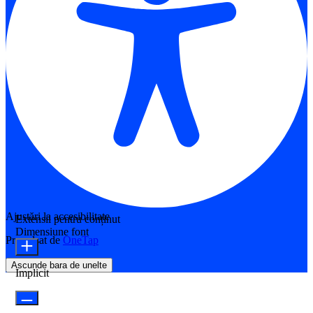
Ajustări la accesibilitate
Extensii pentru conținut
Dimensiune font
Propulsat de
OneTap
Ascunde bara de unelte
Implicit