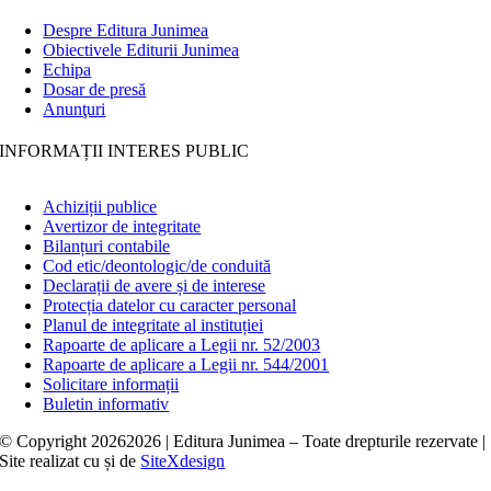
Despre Editura Junimea
Obiectivele Editurii Junimea
Echipa
Dosar de presă
Anunţuri
INFORMAȚII INTERES PUBLIC
Achiziții publice
Avertizor de integritate
Bilanțuri contabile
Cod etic/deontologic/de conduită
Declarații de avere și de interese
Protecția datelor cu caracter personal
Planul de integritate al instituției
Rapoarte de aplicare a Legii nr. 52/2003
Rapoarte de aplicare a Legii nr. 544/2001
Solicitare informații
Buletin informativ
© Copyright
20262026 | Editura Junimea – Toate drepturile rezervate |
Site realizat cu
și
de
SiteXdesign