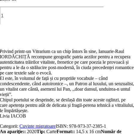
Cantitate
Vitrarium
Adaugă în coș
Privind printr-un Vitrarium ca un chip întors în sine, Ianuarie-Raul
IORDĂCHIȚĂ recompune geografic patria aezilor pentru a recupera
autenticitatea trăirilor vitaliste, frenetice pe care poezia le provoacă și
pentru a le da o strălucire post-modernă, în ciuda precedenței romantice
pe care textele sale o evocă.
El este, în volumul de față și cu propriile vocabule – când
condescendente, când autoironice –, un Patron al luxului, un senzualist
un vitalist care cântă, asemeni lui Pan, ,,doar dansul, unduirea-n untul
vieții”.
Chipul poetului se desprinde, se desfașă din toate aceste oglinzi, pe
care apetența pentru atât de delicata și fragil-perena tehnică a vitraliului
le împărtășește.
Livia IACOB
Categorii:
Cuvinte migratoare
ISBN:
978-973-37-2385-1
An apariţie::
2020
Tip:
Carte
Format::
14,5 x 16 cm
Număr de