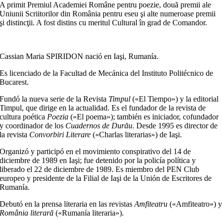
A primit Premiul Academiei Române pentru poezie, două premii ale
Uniunii Scriitorilor din România pentru eseu şi alte numeroase premii
şi distincţii. A fost distins cu meritul Cultural în grad de Comandor.
Cassian Maria SPIRIDON nació en Iaşi, Rumanía.
Es licenciado de la Facultad de Mecánica del Instituto Politécnico de
Bucarest.
Fundó la nueva serie de la Revista
Timpul
(«El Tiempo») y la editorial
Timpul, que dirige en la actualidad. Es el fundador de la revista de
cultura poética
Poezia
(«El poema»); también es iniciador, cofundador
y coordinador de los
Cuadernos de Durău
. Desde 1995 es director de
la revista
Convorbiri Literare
(«Charlas literarias») de Iaşi.
Organizó y participó en el movimiento conspirativo del 14 de
diciembre de 1989 en Iaşi; fue detenido por la policía política y
liberado el 22 de diciembre de 1989. Es miembro del PEN Club
europeo y presidente de la Filial de Iaşi de la Unión de Escritores de
Rumanía.
Debutó en la prensa literaria en las revistas
Amfiteatru
(«Amfiteatro») 
România literară
(«Rumanía literaria»).