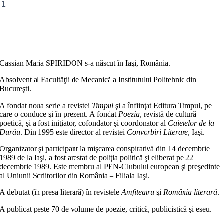
mic
manual
de
conversație
Adaugă în coș
/
pequeño
manual
Cassian Maria SPIRIDON s-a născut în Iaşi, România.
de
conversación
Absolvent al Facultăţii de Mecanică a Institutului Politehnic din
Bucureşti.
A fondat noua serie a revistei
Timpul
şi a înfiinţat Editura Timpul, pe
care o conduce şi în prezent. A fondat
Poezia
, revistă de cultură
poetică, şi a fost iniţiator, cofondator şi coordonator al
Caietelor de la
Durău
. Din 1995 este director al revistei
Convorbiri Literare
, Iaşi.
Organizator şi participant la mişcarea conspirativă din 14 decembrie
1989 de la Iaşi, a fost arestat de poliţia politică şi eliberat pe 22
decembrie 1989. Este membru al PEN-Clubului european şi preşedinte
al Uniunii Scriitorilor din România – Filiala Iaşi.
A debutat (în presa literară) în revistele
Amfiteatru
şi
România literară
.
A publicat peste 70 de volume de poezie, critică, publicistică şi eseu.