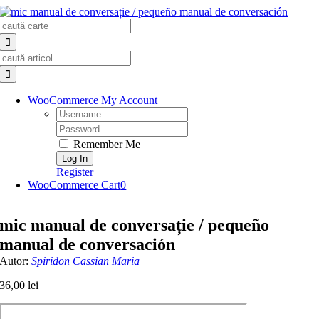
Skip
Search
to
for:
content
Search
for:
WooCommerce My Account
Username:
Password:
Remember Me
Register
WooCommerce Cart
0
mic manual de conversație / pequeño
manual de conversación
Autor:
Spiridon Cassian Maria
36,00
lei
Cantitate