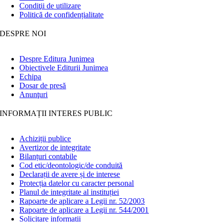
Condiţii de utilizare
Politică de confidențialitate
DESPRE NOI
Despre Editura Junimea
Obiectivele Editurii Junimea
Echipa
Dosar de presă
Anunţuri
INFORMAȚII INTERES PUBLIC
Achiziții publice
Avertizor de integritate
Bilanțuri contabile
Cod etic/deontologic/de conduită
Declarații de avere și de interese
Protecția datelor cu caracter personal
Planul de integritate al instituției
Rapoarte de aplicare a Legii nr. 52/2003
Rapoarte de aplicare a Legii nr. 544/2001
Solicitare informații