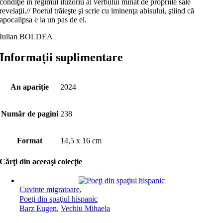
condiţie în regimul iluzoriu al verbului minat de propriile sale
revelaţii.// Poetul trăieşte şi scrie cu iminenţa abisului, ştiind că
apocalipsa e la un pas de el.
Iulian BOLDEA
Informații suplimentare
An apariție
2024
Număr de pagini
238
Format
14,5 x 16 cm
Cărţi din aceeaşi colecţie
Cuvinte migratoare
,
Poeţi din spaţiul hispanic
Barz Eugen
,
Vechiu Mihaela