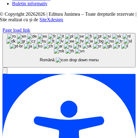
Buletin informativ
© Copyright
20262026 | Editura Junimea – Toate drepturile rezervate |
Site realizat cu
și
de
SiteXdesign
Page load link
Română