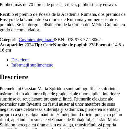
Publicó más de 70 libros de poesía, crítica, publicística y ensayo.
Recibió el premio de Poesía de la Academia Rumana, dos premios de
Ensayo de la Unión de Escritores de Rumanía y numerosos otros
premios. Se le otorgó la distinción de la Orden del Mérito Cultural en
grado de comendador.
Categorii:
Cuvinte migratoare
ISBN:
978-973-37-2806-1
An apariție:
2024
Tip:
Carte
Număr de pagini:
238
Format:
14,5 x
16 cm
Descriere
Informații suplimentare
Descriere
Poemele lui Cassian Maria Spiridon sunt radiografii ale suferinţei,
mărturisiri nu ale unor clipe de graţie, ci ale unor suplicii interioare
surprinse cu revelatoare pregnanţă lirică. Ritmurile elegiace ale
poemelor sunt învestite cu fastul auster al unor metafore de sens
negativ, care celebrează suferinţa şi zădărnicia, pierderea identităţii
proprii ca şi nostalgia mântuirii.// Îndeplinind oficiul poetic ca pe un
ritual, apelând la resursele vizionare ale limbajului, Cassian Maria
Spiridon percepe cu dramatism existenţa, transferându-şi propria