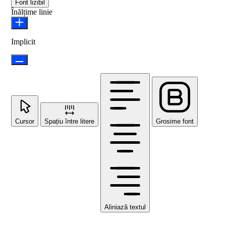
Font lizibil
Înălțime linie
Implicit
Cursor
Spațiu între litere
Grosime font
Aliniază textul