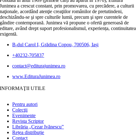
Fondată în anul 1969 (primele cărți au apărut în 1970), Editura
Junimea a crescut constant, prin promovarea, cu precădere, a culturii
naţionale, acordând atenţie creaţiilor românilor de pretutindeni,
deschizându-se şi spre culturile lumii, precum şi spre curentele de
gândire contemporană. Junimea vă propune o ofertă generoasă de
editare, având drept suport profesionalismul, experiența, continuitatea
exigentă.
B-dul Carol I, Grădina Copou, 700506, Iași
+40232-705837
contact@editurajunimea.ro
www.EdituraJunimea.ro
INFORMAŢII UTILE
Pentru autori
Colecţii
Evenimente
Revista Scriptor
Librăria „Cezar Ivănescu”
Rețea distribuție
Contact