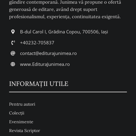
gândire contemporană. Junimea vă propune o ofertă
generoasă de editare, având drept suport
profesionalismul, experiența, continuitatea exigentă.
B-dul Carol I, Grădina Copou, 700506, Iași
+40232-705837
contact@editurajunimea.ro
www.EdituraJunimea.ro
INFORMAŢII UTILE
Pentru autori
Colecţii
Evenimente
Revista Scriptor