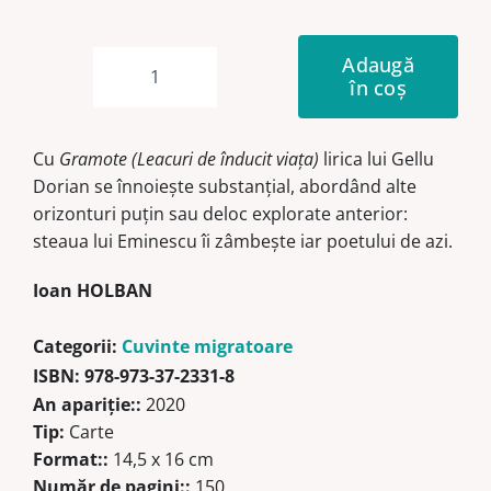
Adaugă
în coș
Cantitate
Gramote
Cu
Gramote (Leacuri de înducit viața)
lirica lui Gellu
Dorian se înnoiește substanțial, abordând alte
orizonturi puțin sau deloc explorate anterior:
steaua lui Eminescu îi zâmbește iar poetului de azi.
Ioan HOLBAN
Categorii:
Cuvinte migratoare
ISBN:
978-973-37-2331-8
An apariţie::
2020
Tip:
Carte
Format::
14,5 x 16 cm
Număr de pagini::
150