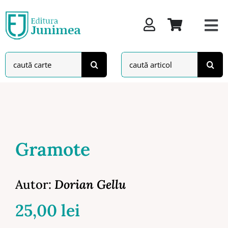
Skip
to
content
Search
Search
for:
for:
Gramote
Autor:
Dorian Gellu
25,00
lei