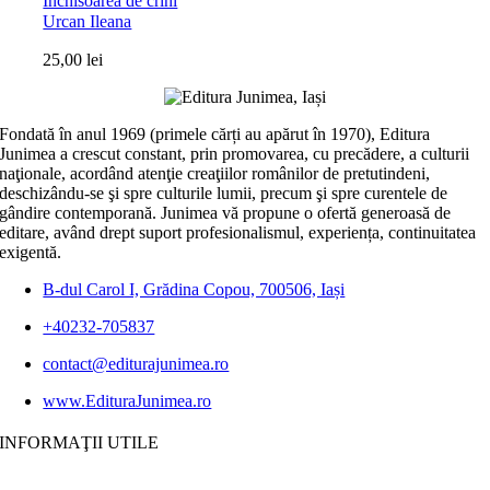
Închisoarea de crini
Urcan Ileana
25,00
lei
Fondată în anul 1969 (primele cărți au apărut în 1970), Editura
Junimea a crescut constant, prin promovarea, cu precădere, a culturii
naţionale, acordând atenţie creaţiilor românilor de pretutindeni,
deschizându-se şi spre culturile lumii, precum şi spre curentele de
gândire contemporană. Junimea vă propune o ofertă generoasă de
editare, având drept suport profesionalismul, experiența, continuitatea
exigentă.
B-dul Carol I, Grădina Copou, 700506, Iași
+40232-705837
contact@editurajunimea.ro
www.EdituraJunimea.ro
INFORMAŢII UTILE