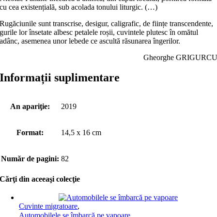
cu cea existențială, sub acolada tonului liturgic. (…)
Rugăciunile sunt transcrise, desigur, caligrafic, de ființe transcendente,
gurile lor însetate albesc petalele roșii, cuvintele plutesc în omătul
adânc, asemenea unor lebede ce ascultă răsunarea îngerilor.
Gheorghe GRIGURC
Informații suplimentare
An apariţie:
2019
Format:
14,5 x 16 cm
Număr de pagini:
82
Cărţi din aceeaşi colecţie
Cuvinte migratoare
,
Automobilele se îmbarcă pe vapoare