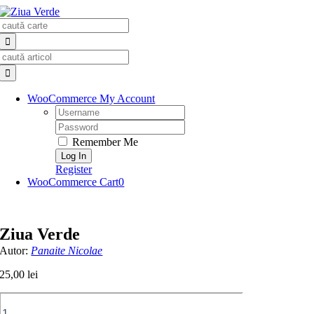
Skip
Search
to
for:
content
Search
for:
WooCommerce My Account
Username:
Password:
Remember Me
Register
WooCommerce Cart
0
Ziua Verde
Autor:
Panaite Nicolae
25,00
lei
Cantitate
Ziua