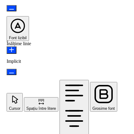
Font lizibil
Înălțime linie
Implicit
Cursor
Spațiu între litere
Grosime font