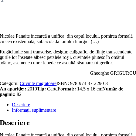
Verde
Adaugă în coș
Nicolae Panaite încearcă a unifica, din capul locului, pornirea formală
cu cea existențială, sub acolada tonului liturgic. (…)
Rugăciunile sunt transcrise, desigur, caligrafic, de ființe transcendente,
gurile lor însetate albesc petalele roșii, cuvintele plutesc în omătul
adânc, asemenea unor lebede ce ascultă răsunarea îngerilor.
Gheorghe GRIGURC
Categorii:
Cuvinte migratoare
ISBN:
978-973-37-2290-8
An apariţie::
2019
Tip:
Carte
Format::
14,5 x 16 cm
Număr de
pagini::
82
Descriere
Informații suplimentare
Descriere
Nicolae Panaite încearcă a unifica, din capul locului, pornirea formală