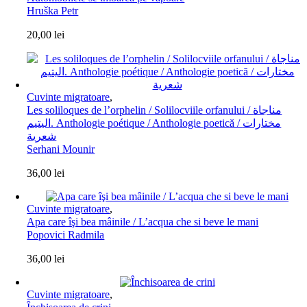
Hruška Petr
20,00
lei
Cuvinte migratoare
,
Les soliloques de l’orphelin / Solilocviile orfanului / مناجاة
اليتيم. Anthologie poétique / Anthologie poetică / مختارات
شعرية
Serhani Mounir
36,00
lei
Cuvinte migratoare
,
Apa care îşi bea mâinile / L’acqua che si beve le mani
Popovici Radmila
36,00
lei
Cuvinte migratoare
,