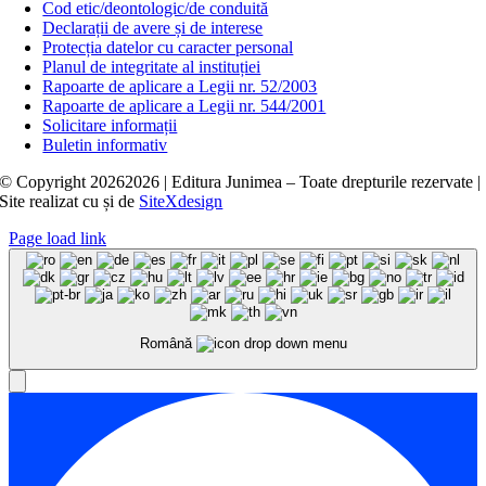
Cod etic/deontologic/de conduită
Declarații de avere și de interese
Protecția datelor cu caracter personal
Planul de integritate al instituției
Rapoarte de aplicare a Legii nr. 52/2003
Rapoarte de aplicare a Legii nr. 544/2001
Solicitare informații
Buletin informativ
© Copyright
20262026 | Editura Junimea – Toate drepturile rezervate |
Site realizat cu
și
de
SiteXdesign
Page load link
Română