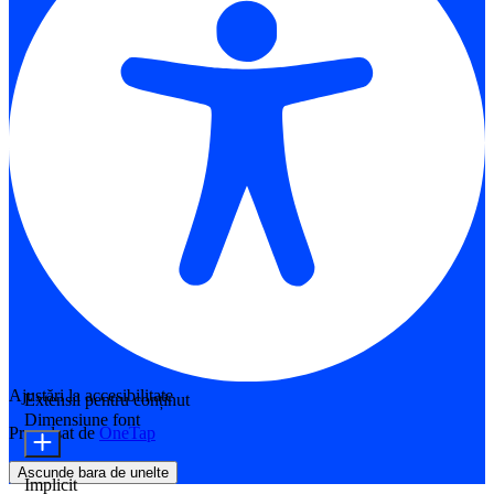
Ajustări la accesibilitate
Extensii pentru conținut
Dimensiune font
Propulsat de
OneTap
Ascunde bara de unelte
Implicit