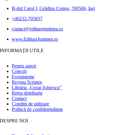
B-dul Carol I, Grădina Copou, 700506, Iași
+40232-705837
contact@editurajunimea.ro
www.EdituraJunimea.ro
INFORMAŢII UTILE
Pentru autori
Colecţii
Evenimente
Revista Scriptor
Librăria „Cezar Ivănescu”
Rețea distribuție
Contact
Condiţii de utilizare
Politică de confidențialitate
DESPRE NOI