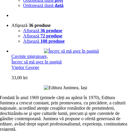
Ordonează după
preţ
Ordonează după
dată
Afişează
36 produse
Afişează
36 produse
Afişează
72 produse
Afişează
108 produse
Cuvinte migratoare
,
Încerc să mă așez în pagină
Vigdor George
33,00
lei
Fondată în anul 1969 (primele cărți au apărut în 1970), Editura
Junimea a crescut constant, prin promovarea, cu precădere, a culturii
naţionale, acordând atenţie creaţiilor românilor de pretutindeni,
deschizându-se şi spre culturile lumii, precum şi spre curentele de
gândire contemporană. Junimea vă propune o ofertă generoasă de
editare, având drept suport profesionalismul, experiența, continuitatea
exigentă.