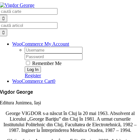
Skip
Search
to
for:
content
Search
for:
WooCommerce My Account
Username:
Password:
Remember Me
Register
WooCommerce Cart
0
Vigdor George
Editura Junimea, Iași
George VIGDOR s-a născut în Cluj la 20 mai 1963. Absolvent al
Liceului „George Bariţiu” din Cluj în 1981. A urmat cursurile
Institutului Politehnic din Cluj, Facultatea de Electrotehnică, 1982 –
1987. Inginer la Întreprinderea Metalica Oradea, 1987 – 1994.