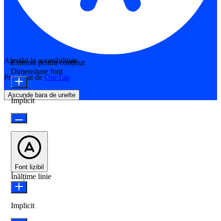
Ajustări la accesibilitate
Extensii pentru conținut
Dimensiune font
Propulsat de
OneTap
Ascunde bara de unelte
Implicit
Font lizibil
Înălțime linie
Implicit