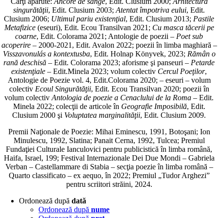
Cărţi apărute:
Ancore de sânge
, Edit. Clusium 2000;
Arhitectura
singurătăţii
, Edit. Clusium 2003;
Atentat împotriva eului
, Edit.
Clusium 2006;
Ultimul pariu existenţial
, Edit. Clusium 2013;
Pastile
Metafizice
(eseuri), Edit. Ecou Transilvan 2021;
Cu masca tăcerii pe
coarne
, Edit. Colorama 2021; Antologie de poezii –
Poet sub
acoperire
– 2000-2021, Edit. Avalon 2022; poezii în limba maghiară –
Visszavonulás a kontextusba
, Edit. Holnap Könyvek, 2023;
Rămân o
rană deschisă
– Edit. Colorama 2023; aforisme şi panseuri –
Petarde
existenţiale
– Edit.Minela 2023; volum colectiv
Cercul Poeţilor
,
Antologie de Poezie vol. 4, Edit.Colorama 2020; – eseuri – volum
colectiv
Ecoul Singurătăţii
, Edit. Ecou Transilvan 2020; poezii în
volum colectiv
Antologia de poezie a Cenaclului de la Roma
– Edit.
Minela 2022; colecţii de articole în
Geografie Imposibilă
, Edit.
Clusium 2000 şi
Voluptatea marginalităţii
, Edit. Clusium 2009.
Premii Naţionale de Poezie: Mihai Eminescu, 1991, Botoşani; Ion
Minulescu, 1992, Slatina; Panait Cerna, 1992, Tulcea; Premiul
Fundaţiei Culturale Ianculovici pentru publicistică în limba română,
Haifa, Israel, 199; Festival Internazionale Dei Due Mondi – Gabriela
Verban – Castellammare di Stabia – secţia poezie în limba română –
Quarto classificato – ex aequo, în 2022; Premiul „Tudor Arghezi”
pentru scriitori străini, 2024.
Ordonează după
dată
Ordonează după
nume