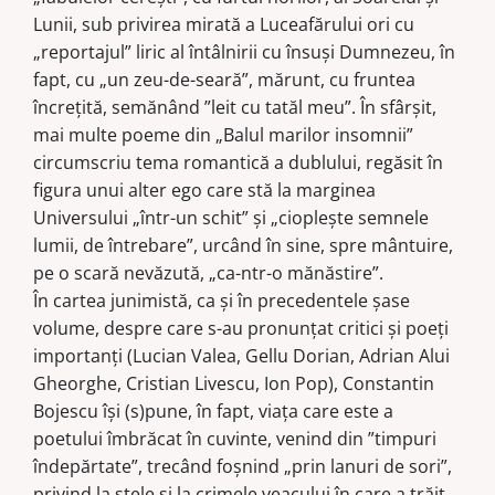
Lunii, sub privirea mirată a Luceafărului ori cu
„reportajul” liric al întâlnirii cu însuși Dumnezeu, în
fapt, cu „un zeu-de-seară”, mărunt, cu fruntea
încrețită, semănând ”leit cu tatăl meu”. În sfârșit,
mai multe poeme din „Balul marilor insomnii”
circumscriu tema romantică a dublului, regăsit în
figura unui alter ego care stă la marginea
Universului „într-un schit” și „cioplește semnele
lumii, de întrebare”, urcând în sine, spre mântuire,
pe o scară nevăzută, „ca-ntr-o mănăstire”.
În cartea junimistă, ca și în precedentele șase
volume, despre care s-au pronunțat critici și poeți
importanți (Lucian Valea, Gellu Dorian, Adrian Alui
Gheorghe, Cristian Livescu, Ion Pop), Constantin
Bojescu își (s)pune, în fapt, viața care este a
poetului îmbrăcat în cuvinte, venind din ”timpuri
îndepărtate”, trecând foșnind „prin lanuri de sori”,
privind la stele și la crimele veacului în care a trăit,