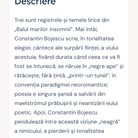
Descriere
Trei sunt registrele și temele lirice din
„Balul marilor insomnii”. Mai întâi,
Constantin Bojescu scrie, în tonalitatea
elegiei, cântece ale surpării ființei, a viului
acestuia, fixând durata când ceea ce va fi
fost se întunecă, se năruie în „negre ape” și
rătăcește, fără țintă, „printr-un tunel”; în
convenția paradigmei neoromantice;
poesia e singura șansă a salvării din
maelströmul prăbușirii și neantizării eului
poetic. Apoi, Constantin Bojescu
pendulează între această viziune „neagră”
a nimicului, a pierderii și tonalitatea