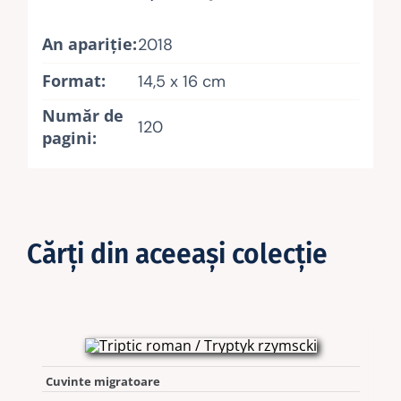
An apariţie:
2018
Format:
14,5 x 16 cm
Număr de
120
pagini:
Cărţi din aceeaşi colecţie
Cuvinte migratoare