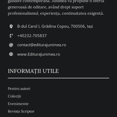
gândire contemporană. Junimea vă propune o ofertă
generoasă de editare, având drept suport
profesionalismul, experiența, continuitatea exigentă.
B-dul Carol I, Grădina Copou, 700506, Iași
+40232-705837
contact@editurajunimea.ro
www.EdituraJunimea.ro
INFORMAŢII UTILE
Pentru autori
Colecţii
Evenimente
Revista Scriptor