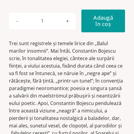
Adaugă
în coș
Cantitate
Balul
marilor
Trei sunt registrele și temele lirice din „Balul
insomnii
marilor insomnii”. Mai întâi, Constantin Bojescu
scrie, în tonalitatea elegiei, cântece ale surpării
ființei, a viului acestuia, fixând durata când ceea ce
va fi fost se întunecă, se năruie în „negre ape” și
rătăcește, fără țintă, „printr-un tunel”; în convenția
paradigmei neoromantice; poesia e singura șansă
a salvării din maelströmul prăbușirii și neantizării
eului poetic. Apoi, Constantin Bojescu pendulează
între această viziune „neagră” a nimicului, a
pierderii și tonalitatea nostalgică a baladelor, dar,
mai ales, sunetul vesel, de clopoțel, al parodiilor și
„fabulelor cerești”, cu furtul norilor, al Soarelui și