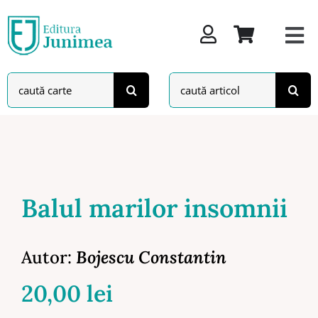
Skip
to
content
Search
Search
for:
for:
Balul marilor insomnii
Autor:
Bojescu Constantin
20,00
lei