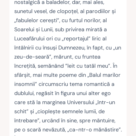
nostalgică a baladelor, dar, mai ales,
sunetul vesel, de clopoțel, al parodiilor și
„fabulelor cerești”, cu furtul norilor, al
Soarelui și Lunii, sub privirea mirată a
Luceafărului ori cu „reportajul” liric al
întâlnirii cu însuși Dumnezeu, în fapt, cu „un
zeu-de-seară”, mărunt, cu fruntea
încrețită, semănând ”leit cu tatăl meu”. În
sfârșit, mai multe poeme din „Balul marilor
insomnii” circumscriu tema romantică a
dublului, regăsit în figura unui alter ego
care stă la marginea Universului „într-un
schit” și „cioplește semnele lumii, de
întrebare”, urcând în sine, spre mântuire,
pe o scară nevăzută, „ca-ntr-o mănăstire”.