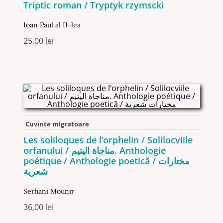
Triptic roman / Tryptyk rzymscki
Ioan Paul al II-lea
25,00
lei
Cuvinte migratoare
Les soliloques de l’orphelin / Solilocviile
orfanului / مناجاة اليتيم. Anthologie
poétique / Anthologie poetică / مختارات
شعرية
Serhani Mounir
36,00
lei