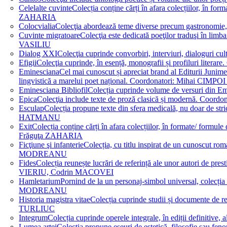
Celelalte cuvinte
Colecția conține cărți în afara colecțiilor, în f
ZAHARIA
Colocvialia
Colecţia abordează teme diverse precum gastronomie, 
Cuvinte migratoare
Colecţia este dedicată poeţilor traduşi în li
VASILIU
Dialog XXI
Colecţia cuprinde convorbiri, interviuri, dialogur
Efigii
Colecţia cuprinde, în esență, monografii și profiluri lit
Eminesciana
Cel mai cunoscut și apreciat brand al Editurii Junim
lingvistică a marelui poet național. Coordonatori: Miha
Eminesciana Bibliofil
Colecția cuprinde volume de versuri din
Epica
Colecţia include texte de proză clasică și modernă. C
Esculap
Colecția propune texte din sfera medicală, nu doar de str
HATMANU
Exit
Colecția conține cărți în afara colecțiilor, în formate/ for
Frăguţa ZAHARIA
Ficţiune şi infanterie
Colecția, cu titlu inspirat de un cunoscut
MODREANU
Fides
Colecția reunește lucrări de referință ale unor autori de pres
VIERIU, Codrin MACOVEI
Hamletarium
Pornind de la un personaj-simbol universal, colecția
MODREANU
Historia magistra vitae
Colecția cuprinde studii și documente de 
TURLIUC
Integrum
Colecția cuprinde operele integrale, în ediții defini
Lumea artei
Colecția propune eseuri de estetică, filosofie sau feno