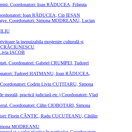
al junimist. Coordonatori: Ioan RĂDUCEA, Frăguţa
 etc. Coordonatori: Ioan RĂDUCEA, Cip IEȘAN
ţii bilingve. Coordonatori: Simona MODREANU, Lucian
ASILIU
vitoare la inepuizabila moștenire culturală și
iliu CRĂCIUNESCU
, Livia IACOB
reputați. Coordonatori: Gabriel CRUMPEI, Tudorel
st. Coordonatori: Tudorel HATMANU, Ioan RĂDUCEA,
ană. Coordonatori: Codrin Liviu CUŢITARU, Simona
e de morală, practică judiciară etc.) Coordonatori: Vlad
în general. Coordonatori: Călin CIOBOTARI, Simona
oordonatori: Florin CÂNTIC, Radu CUCUTEANU, Cătălin
INTE, Simona MODREANU
eneral și a celor plastice în particular. Coordonatori: