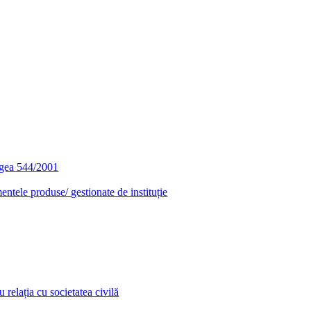
egea 544/2001
entele produse/ gestionate de instituție
relația cu societatea civilă