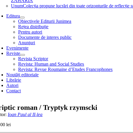
ZAHARIA
Unum
Colecția propune lucrări din toate orizonturile de refle
Editura
Obiectivele Editurii Junimea
Rețea distribuție
Pentru autori
Documente de interes public
Anunţuri
Evenimente
Reviste
Revista Scriptor
Revista: Human and Social Studies
Revista: Revue Roumaine d’Etudes Francophones
Noutăți editoriale
Librărie
Autori
Contact
riptic roman / Tryptyk rzymscki
tor:
Ioan Paul al II-lea
,00
lei