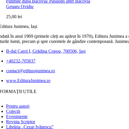
Patimile după Bacovia/ Passions after Bacovia
Genaru Ovidiu
25,00
lei
dată în anul 1969 (primele cărți au apărut în 1970), Editura Junimea a c
lturile lumii, precum şi spre curentele de gândire contemporană. Junimea
B-dul Carol I, Grădina Copou, 700506, Iași
+40232-705837
contact@editurajunimea.ro
www.EdituraJunimea.ro
FORMAŢII UTILE
Pentru autori
Colecţii
Evenimente
Revista Scriptor
Librăria „Cezar Ivănescu”