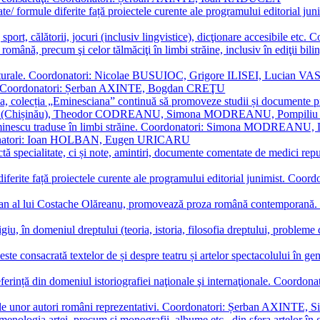
ormate/ formule diferite față proiectele curente ale programului editori
sport, călătorii, jocuri (inclusiv lingvistice), dicţionare accesibile
mba română, precum şi celor tălmăciţi în limbi străine, inclusiv în edi
i culturale. Coordonatori: Nicolae BUSUIOC, Grigore ILISEI, Lucian V
erare. Coordonatori: Șerban AXINTE, Bogdan CREŢU
ea, colecția „Eminesciana” continuă să promoveze studii și documente pri
i CIMPOI (Chișinău), Theodor CODREANU, Simona MODREANU, Pomp
 Eminescu traduse în limbi străine. Coordonatori: Simona MODREANU
oordonatori: Ioan HOLBAN, Eugen URICARU
ictă specialitate, ci și note, amintiri, documente comentate de medici 
mule diferite față proiectele curente ale programului editorial junimi
 roman al lui Costache Olăreanu, promovează proza română contempor
tigiu, în domeniul dreptului (teoria, istoria, filosofia dreptului, problem
 este consacrată textelor de și despre teatru și artelor spectacolului 
referință din domeniul istoriografiei naţionale şi internaţionale. C
tive, ale unor autori români reprezentativi. Coordonatori: Șerban AX
menologia artei, precum și monografii, albume etc., din sfera artelor în g