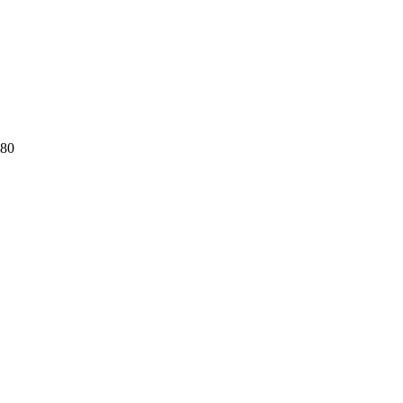
Adaugă în coș
80