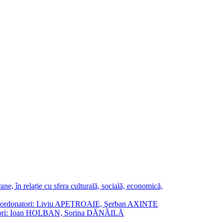
ne, în relație cu sfera culturală, socială, economică,
ane. Coordonatori: Liviu APETROAIE, Şerban AXINTE
ordonatori: Ioan HOLBAN, Sorina DĂNĂILĂ