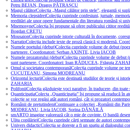
Petru BEJAN, Dragoș PĂTRAȘCU
Magul călător
Colecția „Magul călător prin stele”, elegantă și su
Memoria clepsidrei
Colecţia cuprinde confesiuni, jurnale, memorial
reeditări ale unor opere fundamentale din literatura română 
Mnemosyne
Colecția își propune să ofere publicului cititor re
Bogdan CREȚU
Mousaion
Colecţia cuprinde istorie culturală în documente, cor
Narratio
Colecţia include texte de proză clasică și modernă
Numele poetului (debut)
Colecţia cuprinde volume de debut (poezie)
partenere. Coordonatori: Șerban AXINTE, Livia IACOB
Numele prozatorului (debut)
Colecţia cuprinde volume de debut (pro
sunt partenere. Coordonatori: Ioan RĂDUCEA, Frăguța ZAH
Omul şi societatea contemporană
Colecția cuprinde volume pe teme
CUCUTEANU, Simona MODREANU
Orizontul lecturii
Colecția este destinată studiilor de teorie și i
ZAHARIA
Polifonii
Colecția găzduiește voci narative, în traducere, din 
Quanticipaţia
Colecța „Quanticipația” își propune să readucă în atenți
colecție se vor regăsi atât autori români, cât și prozatori cont
Românii de pretutindeni
Continuare a colecției „Românii din Paris
MODREANU, Livia IACOB, Sorina DĂNĂILĂ
smART
O imagine valorează cât o mie de cuvinte. O bandă des
Ulița copilăriei
Colecţia cuprinde cărţi semnate de autori contem
Univers didactic
Colecția se dorește a fi un spațiu al dialogului 