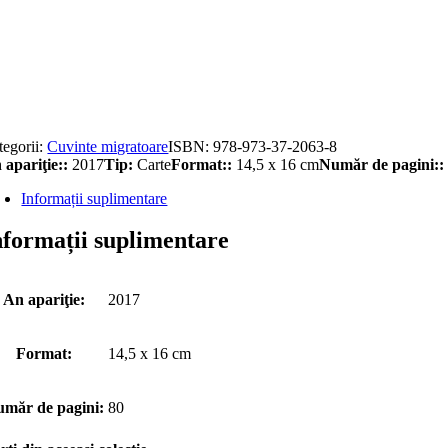
titate
ptic
man
yptyk
ymscki
tegorii:
Cuvinte migratoare
ISBN:
978-973-37-2063-8
 apariţie::
2017
Tip:
Carte
Format::
14,5 x 16 cm
Număr de pagini::
Informații suplimentare
nformații suplimentare
An apariţie:
2017
Format:
14,5 x 16 cm
măr de pagini:
80