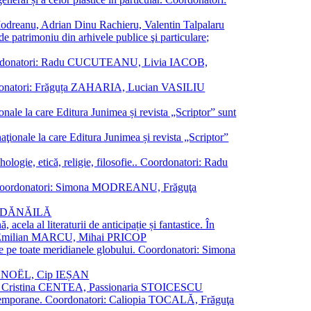
a Modreanu, Adrian Dinu Rachieru, Valentin Talpalaru
de patrimoniu din arhivele publice şi particulare;
ală. Coordonatori: Radu CUCUTEANU, Livia IACOB,
 Coordonatori: Frăguța ZAHARIA, Lucian VASILIU
ionale la care Editura Junimea și revista „Scriptor” sunt
 naţionale la care Editura Junimea și revista „Scriptor”
logie, etică, religie, filosofie.. Coordonatori: Radu
versal. Coordonatori: Simona MODREANU, Frăguţa
rina DĂNĂILĂ
 acela al literaturii de anticipație și fantastice. În
tori: Emilian MARCU, Mihai PRICOP
 de pe toate meridianele globului. Coordonatori: Simona
vier NOËL, Cip IEȘAN
natori: Cristina CENTEA, Passionaria STOICESCU
ce contemporane. Coordonatori: Caliopia TOCALĂ, Frăguţa