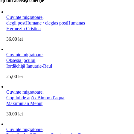
rţi din aceeaşi colecţie
Cuvinte migratoare
,
elegii postHumane / elegías postHumanas
Hermeziu Cristina
36,00
lei
Cuvinte migratoare
,
Obsesia jocului
Iordăchiță Ianuarie-Raul
25,00
lei
Cuvinte migratoare
,
Copilul de apă / Bimbo d’aqua
Maximinian Menuţ
30,00
lei
Cuvinte migratoare
,