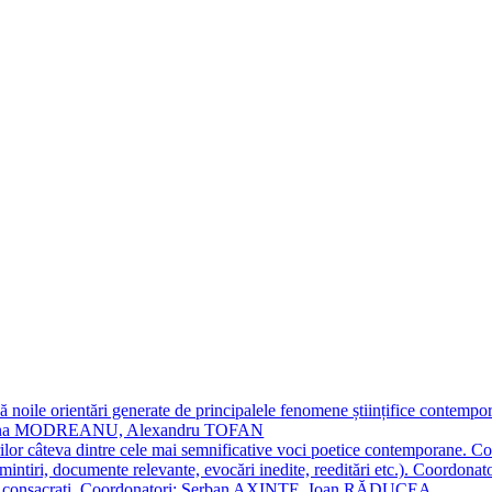
 noile orientări generate de principalele fenomene științifice contempora
Simona MODREANU, Alexandru TOFAN
titorilor câteva dintre cele mai semnificative voci poetice contempor
i (amintiri, documente relevante, evocări inedite, reeditări etc.). Co
poeți consacraţi. Coordonatori: Șerban AXINTE, Ioan RĂDUCEA