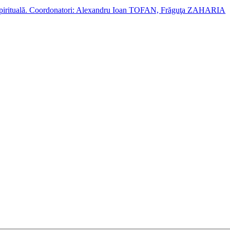
cție spirituală. Coordonatori: Alexandru Ioan TOFAN, Frăguţa ZAHARIA