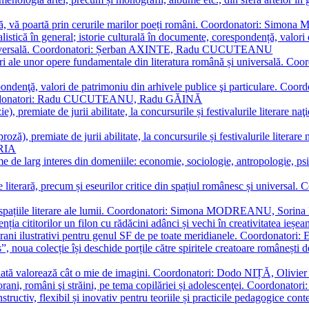
plă, vă poartă prin cerurile marilor poeți români. Coordonatori: Simon
istică în general; istorie culturală în documente, corespondență, valori 
și universală. Coordonatori: Șerban AXINTE, Radu CUCUTEANU
editări ale unor opere fundamentale din literatura română și univers
espondenţă, valori de patrimoniu din arhivele publice şi particulare.
. Coordonatori: Radu CUCUTEANU, Radu GĂINĂ
, premiate de jurii abilitate, la concursurile și festivalurile literare naţ
ză), premiate de jurii abilitate, la concursurile și festivalurile literare
ARIA
 de larg interes din domeniile: economie, sociologie, antropologie, psiho
storie literară, precum și eseurilor critice din spațiul românesc și uni
toate spațiile literare ale lumii. Coordonatori: Simona MODREANU, So
a cititorilor un filon cu rădăcini adânci și vechi în creativitatea ieșeană,
emporani ilustrativi pentru genul SF de pe toate meridianele. Coordona
”, noua colecție își deschide porțile către spiritele creatoare românești
enată valorează cât o mie de imagini. Coordonatori: Dodo NIȚĂ, Oli
porani, români şi străini, pe tema copilăriei și adolescenţei. Coordo
constructiv, flexibil și inovativ pentru teoriile și practicile pedagogi