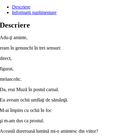
Descriere
Informații suplimentare
Descriere
Adu-ţi aminte,
eram în genunchi în trei sensuri:
direct,
figurat,
melancolic.
Da, erai Muză în postul carnal.
Eu aveam ochii umflaţi de sămânţă.
M-ai împins cu ochii în foc
şi m-am dus ca prostul.
Această dureroasă lumină mi-o amintesc din viitor?