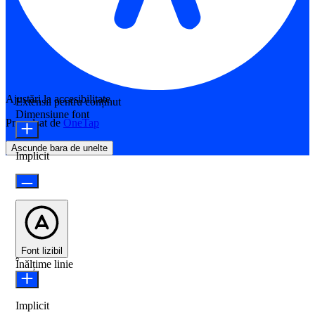
Ajustări la accesibilitate
Extensii pentru conținut
Dimensiune font
Propulsat de
OneTap
Ascunde bara de unelte
Implicit
Font lizibil
Înălțime linie
Implicit