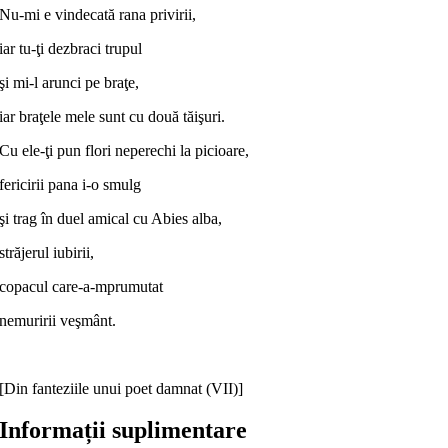
Nu-mi e vindecată rana privirii,
iar tu-ţi dezbraci trupul
şi mi-l arunci pe braţe,
iar braţele mele sunt cu două tăişuri.
Cu ele-ţi pun flori neperechi la picioare,
fericirii pana i-o smulg
şi trag în duel amical cu Abies alba,
străjerul iubirii,
copacul care-a-mprumutat
nemuririi veşmânt.
[Din fanteziile unui poet damnat (VII)]
Informații suplimentare