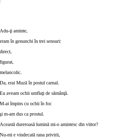
Adaugă în coș
Adu-ţi aminte,
eram în genunchi în trei sensuri:
direct,
figurat,
melancolic.
Da, erai Muză în postul carnal.
Eu aveam ochii umflaţi de sămânţă.
M-ai împins cu ochii în foc
şi m-am dus ca prostul.
Această dureroasă lumină mi-o amintesc din viitor?
Nu-mi e vindecată rana privirii,