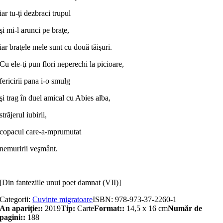
iar tu-ţi dezbraci trupul
şi mi-l arunci pe braţe,
iar braţele mele sunt cu două tăişuri.
Cu ele-ţi pun flori neperechi la picioare,
fericirii pana i-o smulg
şi trag în duel amical cu Abies alba,
străjerul iubirii,
copacul care-a-mprumutat
nemuririi veşmânt.
[Din fanteziile unui poet damnat (VII)]
Categorii:
Cuvinte migratoare
ISBN:
978-973-37-2260-1
An apariţie::
2019
Tip:
Carte
Format::
14,5 x 16 cm
Număr de
pagini::
188