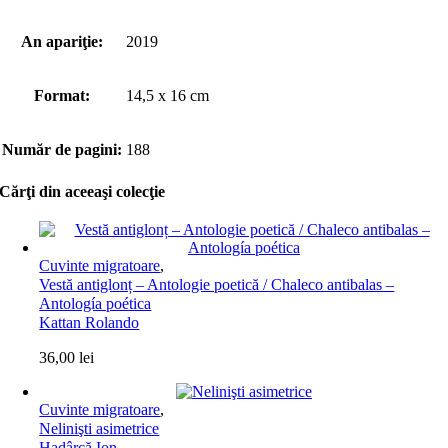
An apariţie:
2019
Format:
14,5 x 16 cm
Număr de pagini:
188
Cărţi din aceeaşi colecţie
Cuvinte migratoare
,
Vestă antiglonț – Antologie poetică / Chaleco antibalas –
Antología poética
Kattan Rolando
36,00
lei
Cuvinte migratoare
,
Nelinişti asimetrice
Hadârcă Ion