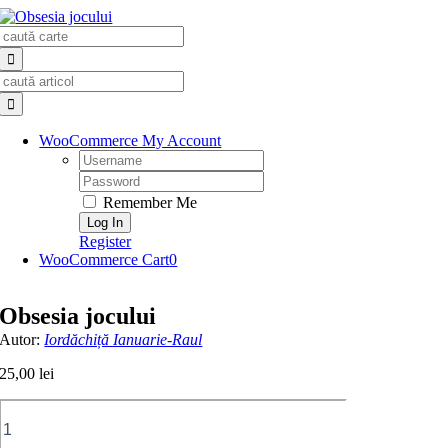
Skip
Search
to
for:
content
Search
for:
WooCommerce My Account
Username:
Password:
Remember Me
Register
WooCommerce Cart
0
Obsesia jocului
Autor:
Iordăchiță Ianuarie-Raul
25,00
lei
Cantitate
Obsesia
jocului