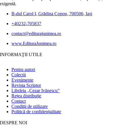
exigentă.
B-dul Carol I, Grădina Copou, 700506, Iași
+40232-705837
contact@editurajunimea.ro
www.EdituraJunimea.ro
INFORMAŢII UTILE
Pentru autori
Colecţii
Evenimente
Revista Scriptor
Librăria „Cezar Ivănescu”
Rețea distribuție
Contact
Condiţii de utilizare
Politică de confidențialitate
DESPRE NOI