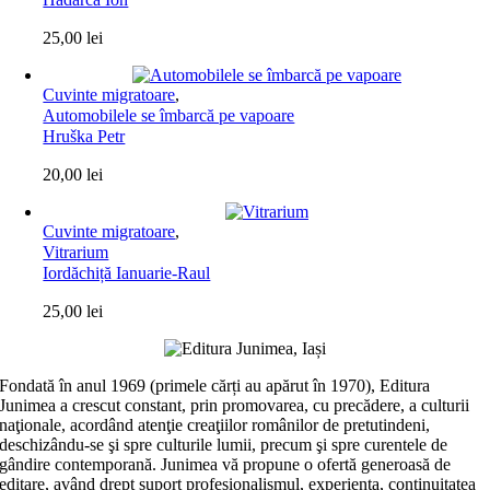
25,00
lei
Cuvinte migratoare
,
Automobilele se îmbarcă pe vapoare
Hruška Petr
20,00
lei
Cuvinte migratoare
,
Vitrarium
Iordăchiță Ianuarie-Raul
25,00
lei
Fondată în anul 1969 (primele cărți au apărut în 1970), Editura
Junimea a crescut constant, prin promovarea, cu precădere, a culturii
naţionale, acordând atenţie creaţiilor românilor de pretutindeni,
deschizându-se şi spre culturile lumii, precum şi spre curentele de
gândire contemporană. Junimea vă propune o ofertă generoasă de
editare, având drept suport profesionalismul, experiența, continuitatea