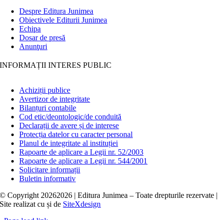
Despre Editura Junimea
Obiectivele Editurii Junimea
Echipa
Dosar de presă
Anunţuri
INFORMAȚII INTERES PUBLIC
Achiziții publice
Avertizor de integritate
Bilanțuri contabile
Cod etic/deontologic/de conduită
Declarații de avere și de interese
Protecția datelor cu caracter personal
Planul de integritate al instituției
Rapoarte de aplicare a Legii nr. 52/2003
Rapoarte de aplicare a Legii nr. 544/2001
Solicitare informații
Buletin informativ
© Copyright
20262026 | Editura Junimea – Toate drepturile rezervate |
Site realizat cu
și
de
SiteXdesign