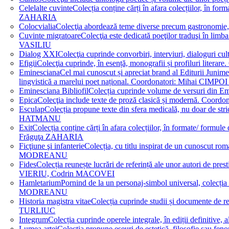
Celelalte cuvinte
Colecția conține cărți în afara colecțiilor, în f
ZAHARIA
Colocvialia
Colecţia abordează teme diverse precum gastronomie, 
Cuvinte migratoare
Colecţia este dedicată poeţilor traduşi în li
VASILIU
Dialog XXI
Colecţia cuprinde convorbiri, interviuri, dialogur
Efigii
Colecţia cuprinde, în esență, monografii și profiluri lit
Eminesciana
Cel mai cunoscut și apreciat brand al Editurii Junim
lingvistică a marelui poet național. Coordonatori: Miha
Eminesciana Bibliofil
Colecția cuprinde volume de versuri din
Epica
Colecţia include texte de proză clasică și modernă. C
Esculap
Colecția propune texte din sfera medicală, nu doar de str
HATMANU
Exit
Colecția conține cărți în afara colecțiilor, în formate/ for
Frăguţa ZAHARIA
Ficţiune şi infanterie
Colecția, cu titlu inspirat de un cunoscut
MODREANU
Fides
Colecția reunește lucrări de referință ale unor autori de pres
VIERIU, Codrin MACOVEI
Hamletarium
Pornind de la un personaj-simbol universal, colecția
MODREANU
Historia magistra vitae
Colecția cuprinde studii și documente de 
TURLIUC
Integrum
Colecția cuprinde operele integrale, în ediții defini
Lumea artei
Colecția propune eseuri de estetică, filosofie sau feno