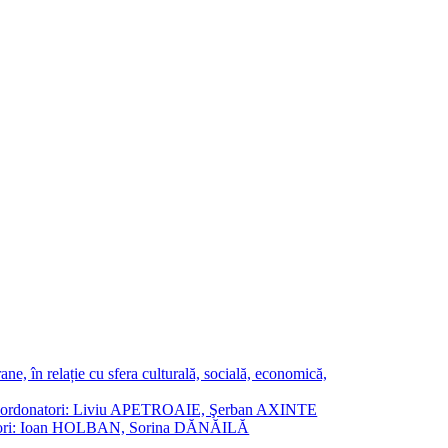
ne, în relație cu sfera culturală, socială, economică,
ane. Coordonatori: Liviu APETROAIE, Şerban AXINTE
ordonatori: Ioan HOLBAN, Sorina DĂNĂILĂ