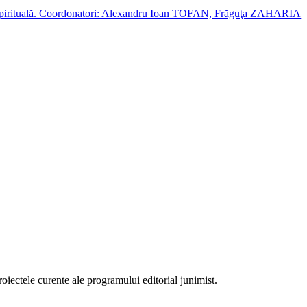
cție spirituală. Coordonatori: Alexandru Ioan TOFAN, Frăguţa ZAHARIA
proiectele curente ale programului editorial junimist.