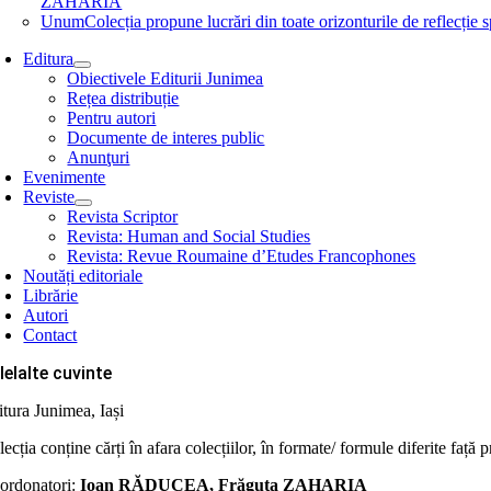
ZAHARIA
Unum
Colecția propune lucrări din toate orizonturile de refle
Editura
Obiectivele Editurii Junimea
Rețea distribuție
Pentru autori
Documente de interes public
Anunţuri
Evenimente
Reviste
Revista Scriptor
Revista: Human and Social Studies
Revista: Revue Roumaine d’Etudes Francophones
Noutăți editoriale
Librărie
Autori
Contact
lelalte cuvinte
itura Junimea, Iași
ecția conține cărți în afara colecțiilor, în formate/ formule diferite față 
ordonatori:
Ioan RĂDUCEA, Frăguţa ZAHARIA