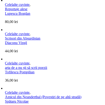
Celelalte cuvinte
,
Reportaje alese
Lupescu Bogdan
80,00
lei
Celelalte cuvinte
,
Scrisori din Absurdistan
Diaconu Virgil
44,00
lei
Celelalte cuvinte
,
arta de a nu ști să scrii poezii
Tofilescu Pompilian
36,00
lei
Celelalte cuvinte
,
Amicul din Neanderthal (Povestiri de pe altă stradă)
Spătaru Nicolae