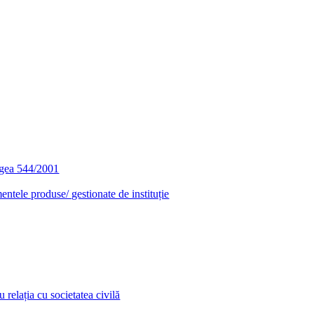
egea 544/2001
entele produse/ gestionate de instituție
relația cu societatea civilă