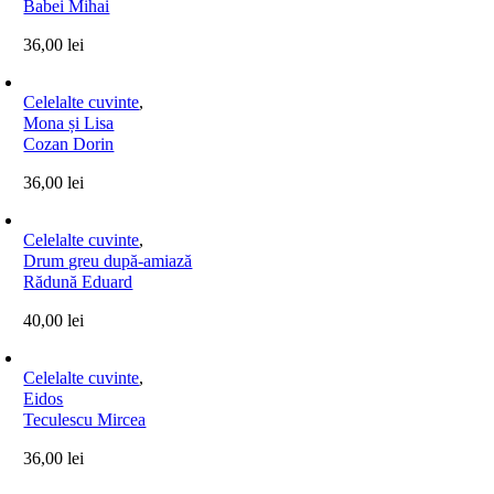
Babei Mihai
36,00
lei
Celelalte cuvinte
,
Mona și Lisa
Cozan Dorin
36,00
lei
Celelalte cuvinte
,
Drum greu după-amiază
Rădună Eduard
40,00
lei
Celelalte cuvinte
,
Eidos
Teculescu Mircea
36,00
lei