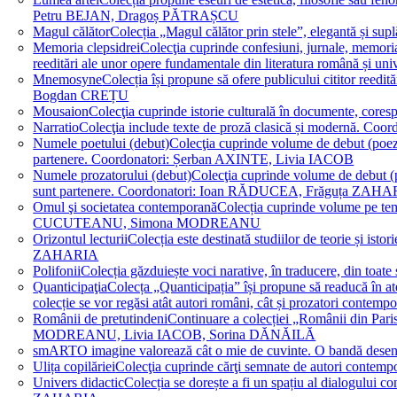
Petru BEJAN, Dragoș PĂTRAȘCU
Magul călător
Colecția „Magul călător prin stele”, elegantă și su
Memoria clepsidrei
Colecţia cuprinde confesiuni, jurnale, memorial
reeditări ale unor opere fundamentale din literatura română 
Mnemosyne
Colecția își propune să ofere publicului cititor re
Bogdan CREȚU
Mousaion
Colecţia cuprinde istorie culturală în documente, cor
Narratio
Colecţia include texte de proză clasică și modernă
Numele poetului (debut)
Colecţia cuprinde volume de debut (poezie)
partenere. Coordonatori: Șerban AXINTE, Livia IACOB
Numele prozatorului (debut)
Colecţia cuprinde volume de debut (pro
sunt partenere. Coordonatori: Ioan RĂDUCEA, Frăguța ZAH
Omul şi societatea contemporană
Colecția cuprinde volume pe teme
CUCUTEANU, Simona MODREANU
Orizontul lecturii
Colecția este destinată studiilor de teorie și i
ZAHARIA
Polifonii
Colecția găzduiește voci narative, în traducere, din 
Quanticipaţia
Colecța „Quanticipația” își propune să readucă în atenți
colecție se vor regăsi atât autori români, cât și prozatori cont
Românii de pretutindeni
Continuare a colecției „Românii din Paris
MODREANU, Livia IACOB, Sorina DĂNĂILĂ
smART
O imagine valorează cât o mie de cuvinte. O bandă des
Ulița copilăriei
Colecţia cuprinde cărţi semnate de autori contem
Univers didactic
Colecția se dorește a fi un spațiu al dialogului 