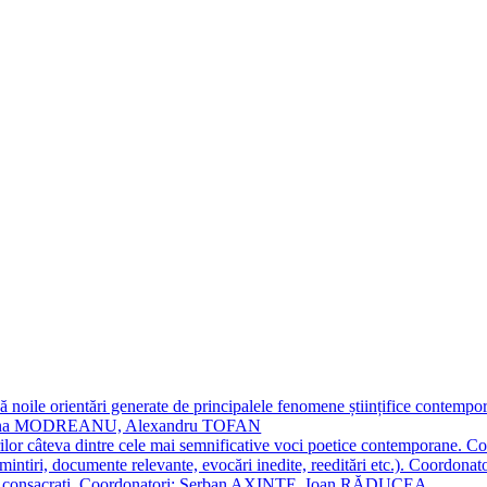
 noile orientări generate de principalele fenomene științifice contempora
Simona MODREANU, Alexandru TOFAN
titorilor câteva dintre cele mai semnificative voci poetice contempor
i (amintiri, documente relevante, evocări inedite, reeditări etc.). Co
poeți consacraţi. Coordonatori: Șerban AXINTE, Ioan RĂDUCEA