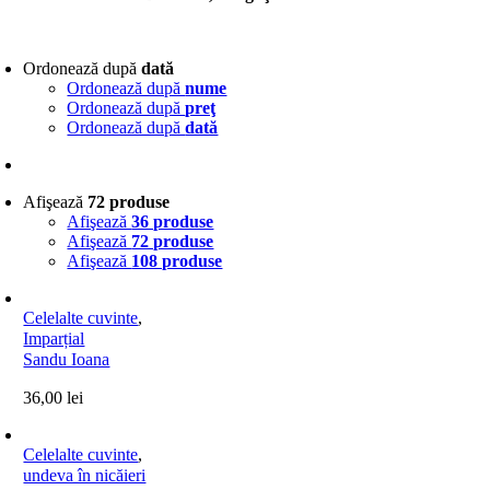
Ordonează după
dată
Ordonează după
nume
Ordonează după
preţ
Ordonează după
dată
Afişează
72 produse
Afişează
36 produse
Afişează
72 produse
Afişează
108 produse
Celelalte cuvinte
,
Imparțial
Sandu Ioana
36,00
lei
Celelalte cuvinte
,
undeva în nicăieri