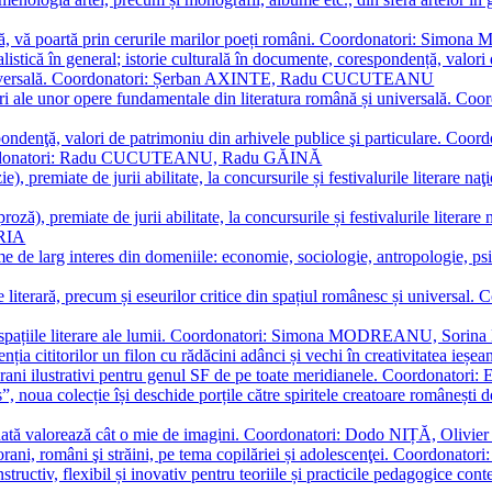
plă, vă poartă prin cerurile marilor poeți români. Coordonatori: Simon
istică în general; istorie culturală în documente, corespondență, valori 
și universală. Coordonatori: Șerban AXINTE, Radu CUCUTEANU
editări ale unor opere fundamentale din literatura română și univers
espondenţă, valori de patrimoniu din arhivele publice şi particulare.
. Coordonatori: Radu CUCUTEANU, Radu GĂINĂ
, premiate de jurii abilitate, la concursurile și festivalurile literare naţ
ză), premiate de jurii abilitate, la concursurile și festivalurile literare
ARIA
 de larg interes din domeniile: economie, sociologie, antropologie, psiho
storie literară, precum și eseurilor critice din spațiul românesc și uni
toate spațiile literare ale lumii. Coordonatori: Simona MODREANU, So
a cititorilor un filon cu rădăcini adânci și vechi în creativitatea ieșeană,
emporani ilustrativi pentru genul SF de pe toate meridianele. Coordona
”, noua colecție își deschide porțile către spiritele creatoare românești
enată valorează cât o mie de imagini. Coordonatori: Dodo NIȚĂ, Oli
porani, români şi străini, pe tema copilăriei și adolescenţei. Coordo
constructiv, flexibil și inovativ pentru teoriile și practicile pedagogi