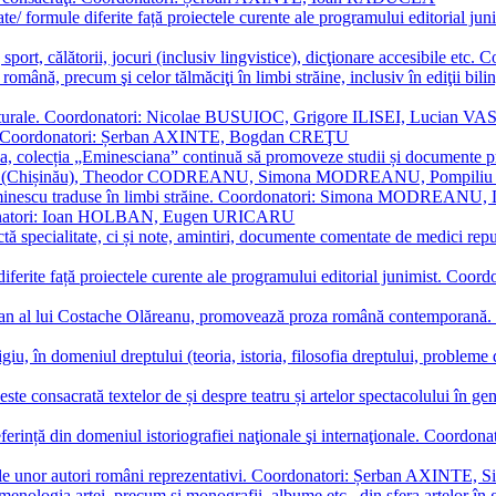
ormate/ formule diferite față proiectele curente ale programului editori
sport, călătorii, jocuri (inclusiv lingvistice), dicţionare accesibile
mba română, precum şi celor tălmăciţi în limbi străine, inclusiv în edi
i culturale. Coordonatori: Nicolae BUSUIOC, Grigore ILISEI, Lucian V
erare. Coordonatori: Șerban AXINTE, Bogdan CREŢU
ea, colecția „Eminesciana” continuă să promoveze studii și documente pri
i CIMPOI (Chișinău), Theodor CODREANU, Simona MODREANU, Pomp
 Eminescu traduse în limbi străine. Coordonatori: Simona MODREANU
oordonatori: Ioan HOLBAN, Eugen URICARU
ictă specialitate, ci și note, amintiri, documente comentate de medici 
mule diferite față proiectele curente ale programului editorial junimi
 roman al lui Costache Olăreanu, promovează proza română contempor
tigiu, în domeniul dreptului (teoria, istoria, filosofia dreptului, problem
 este consacrată textelor de și despre teatru și artelor spectacolului 
referință din domeniul istoriografiei naţionale şi internaţionale. C
tive, ale unor autori români reprezentativi. Coordonatori: Șerban AX
menologia artei, precum și monografii, albume etc., din sfera artelor în g