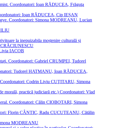
al junimist. Coordonatori: Ioan RĂDUCEA, Frăguţa
 etc. Coordonatori: Ioan RĂDUCEA, Cip IEȘAN
ţii bilingve. Coordonatori: Simona MODREANU, Lucian
ASILIU
vitoare la inepuizabila moștenire culturală și
iliu CRĂCIUNESCU
, Livia IACOB
reputați. Coordonatori: Gabriel CRUMPEI, Tudorel
st. Coordonatori: Tudorel HATMANU, Ioan RĂDUCEA,
ană. Coordonatori: Codrin Liviu CUŢITARU, Simona
e de morală, practică judiciară etc.) Coordonatori: Vlad
în general. Coordonatori: Călin CIOBOTARI, Simona
oordonatori: Florin CÂNTIC, Radu CUCUTEANU, Cătălin
INTE, Simona MODREANU
eneral și a celor plastice în particular. Coordonatori: