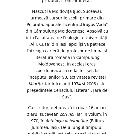
prozator, cronicar literar.
Născut la Moldovița (jud. Suceava),
urmează cursurile școlii primare din
Pojorâta, apoi ale Liceului „Dragoș Vodă”
din Câmpulung Moldovenesc. Absolvă cu
brio Facultatea de Filologie a Universității
„Al.I. Cuza” din Iași, apoi își va petrece
întreaga carieră de profesor de limba și
literatura română în Câmpulung
Moldovenesc. În același oraș
coordonează ca redactor-șef, la
începutul anilor ’90, activitatea revistei
Miorița
, iar între anii 1974 și 2008 este
președintele Cenaclului Literar „Țara de
Sus”.
Ca scriitor, debutează la doar 16 ani în
ziarul sucevean
Zori noi
, iar în volum, în
1970, în
Antologia debutanților
(Editura
Junimea, Iași). De-a lungul timpului
publică studii, articole, proză și versuri