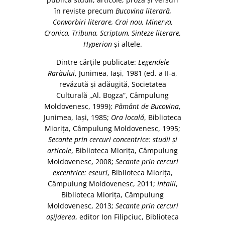
în reviste precum
Bucovina literară,
Convorbiri literare, Crai nou, Minerva,
Cronica, Tribuna, Scriptum, Sinteze literare,
Hyperion
și altele.
Dintre cărțile publicate:
Legendele
Rarăului
, Junimea, Iași, 1981 (ed. a II-a,
revăzută și adăugită, Societatea
Culturală „Al. Bogza”, Câmpulung
Moldovenesc, 1999);
Pământ de Bucovina
,
Junimea, Iași, 1985;
Ora locală
, Biblioteca
Miorița, Câmpulung Moldovenesc, 1995;
Secante prin cercuri concentrice: studii și
articole
, Biblioteca Miorița, Câmpulung
Moldovenesc, 2008;
Secante prin cercuri
excentrice: eseuri
, Biblioteca Miorița,
Câmpulung Moldovenesc, 2011;
Intalii
,
Biblioteca Miorița, Câmpulung
Moldovenesc, 2013;
Secante prin cercuri
așijderea
, editor Ion Filipciuc, Biblioteca