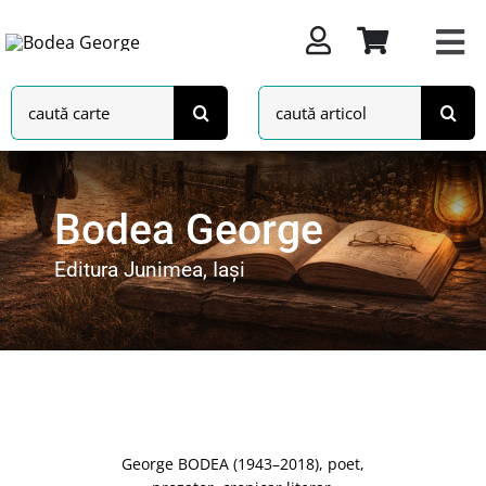
Skip
to
content
Search
Search
for:
for:
Bodea George
Editura Junimea, Iași
George BODEA (1943–2018), poet,