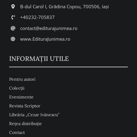
B-dul Carol I, Grădina Copou, 700506, Iași
+40232-705837
contact@editurajunimea.ro
www.EdituraJunimea.ro
INFORMAŢII UTILE
Pentru autori
Colecţii
Evenimente
Revista Scriptor
Librăria „Cezar Ivănescu”
Rețea distribuție
Contact