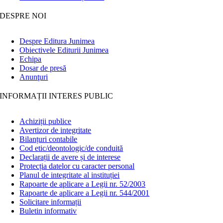
DESPRE NOI
Despre Editura Junimea
Obiectivele Editurii Junimea
Echipa
Dosar de presă
Anunţuri
INFORMAȚII INTERES PUBLIC
Achiziții publice
Avertizor de integritate
Bilanțuri contabile
Cod etic/deontologic/de conduită
Declarații de avere și de interese
Protecția datelor cu caracter personal
Planul de integritate al instituției
Rapoarte de aplicare a Legii nr. 52/2003
Rapoarte de aplicare a Legii nr. 544/2001
Solicitare informații
Buletin informativ