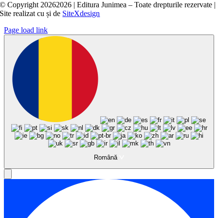
© Copyright
20262026 | Editura Junimea – Toate drepturile rezervate |
Site realizat cu
și
de
SiteXdesign
Page load link
Română