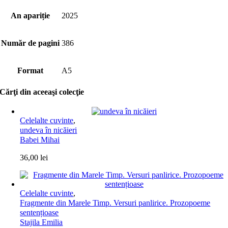
An apariție
2025
Număr de pagini
386
Format
A5
Cărţi din aceeaşi colecţie
Celelalte cuvinte
,
undeva în nicăieri
Babei Mihai
36,00
lei
Celelalte cuvinte
,
Fragmente din Marele Timp. Versuri panlirice. Prozopoeme
sentențioase
Stajila Emilia