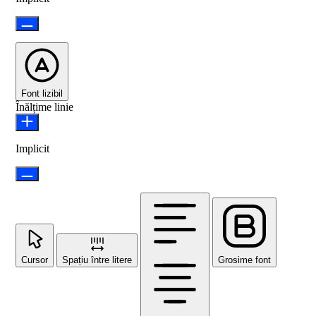
Font lizibil
Înălțime linie
Implicit
Cursor
Spațiu între litere
Grosime font