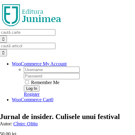
Skip
to
content
Search
for:
Search
for:
WooCommerce My Account
Username:
Password:
Remember Me
Register
WooCommerce Cart
0
Jurnal de insider. Culisele unui festival
Autor:
Cîntec Oltiţa
50,00
lei