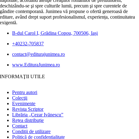
naţionale, acordând atenţie creaţiilor românilor de pretutindeni,
deschizându-se şi spre culturile lumii, precum şi spre curentele de
gândire contemporană. Junimea vă propune o ofertă generoasă de
editare, având drept suport profesionalismul, experiența, continuitatea
exigentă.
B-dul Carol I, Grădina Copou, 700506, Iași
+40232-705837
contact@editurajunimea.ro
www.EdituraJunimea.ro
INFORMAŢII UTILE
Pentru autori
Colecţii
Evenimente
Revista Scriptor
Librăria „Cezar Ivănescu”
Rețea distribuție
Contact
Condiţii de utilizare
Politică de confidențialitate