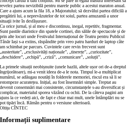
concept căruia îi dau conținut. Mi se pare în egală măsură intere­sant să
revelez partea nevizibilă pentru marele public a acestui maraton anual.
Care a ajuns acum la fila 18, a Majoratului; să dezvălui partea dificilă a
pregătirii lui, a neprevăzutelor de tot soiul, partea amuzantă a unor
situaţii ivite în desfășurare.
Ca orice jurnal, și al meu e discontinuu, inegal, repetitiv, fragmentar.
Sunt pastile diaristice din spatele cortinei, din sălile de spectacole și de
prin alte locuri unde Festivalul Internațional de Teatru pentru Publicul
Tânăr Iași s-a extins, răs­pândite prin vreo patru harduri de laptop câte
am schimbat pe parcurs. Cuvintele care revin frecvent sunt
„austeritate”, „exclusivități naționale”, „tine­rețe”, „curiozitate”,
„deschidere”, „echipă”, „criză”, „comunicare”, „soluții”.
La primele situații ne­obiș­nuite (unele hazlii, altele ușor ori de-a dreptul
îngrijo­ră­toare), mi-a venit ideea de-a le nota. Timpul le-a multiplicat
numărul, se adău­­gau noutăți în folderele memo­riei, riscul era să li se
estom­peze acuratețea. Inițial, au fost însemnări simple. Treptat au
devenit consemnări mai consis­ten­te, circumstanțele s-au diver­si­ficat și
complicat, materialul sporea văzând cu ochii. De la câ­teva pagini am
ajuns la ce vedeți aici, de fapt e chiar mai mult, unele întâmplări nu se
pot tipări încă. Rămân pentru o versiune ulterioară.
Oltița CÎNTEC
Informații suplimentare