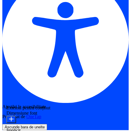
Ajustări la accesibilitate
Extensii pentru conținut
Dimensiune font
Propulsat de
OneTap
Ascunde bara de unelte
Implicit