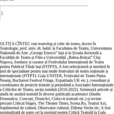
Cantitate
Jurnal
de
insider.
Culisele
Adaugă în coș
unui
festival
OLTIȚA CÎNTEC este teatrolog și critic de teatru, doctor în
Teatrologie, prof. univ. dr. habil. la Facultatea de Teatru, Universitatea
Națională de Arte „George Enescu” Iași și la Școala doctorală a
Facultății de Teatru și Film a Universității „Babeș-Bolyai” Cluj
Napoca, fondator și curator al Festivalului Interna­țio­nal de Teatru
pentru Publicul Tânăr Iași (FITPTI). A fost selecționeră și membră în
jurii de specialitate pen­tru mai multe festivaluri de teatru naționale și
inter­naționale (FITPTI, Gala UNITER, Festivalul de Teatru Piatra
Neamț, Bucharest Festival Fringe, Expatriada UK etc.), consultant și
coordonator de proiecte tea­tra­le și președintă a Asociației Internaționale
a Criticilor de Teatru, secția română (2016-2022). Semnează articole și
studii de analiză teatrală în diverse pu­bli­cații academice (
Studia
Dramatica, Concept, DramArt, Colocvii teatrale
etc.) și reviste
precum Critical Stages, The Theatre Times, Scena.Ro, Teatrul Azi,
Suplimentul de cultură, Observator cultural, Dilema Veche etc. A fost
nominalizată de patru ori la premiul pentru Critică Teatrală la Gala