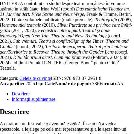
UNITER. A contribuit cu studii despre teatrul românesc în volume
apărute în stră­i­nă­tate: Irina Wolf (coord)
Das rumänische Theater im.
21 Jahrhundert. Freie Szene und Neue Wege
, Frank & Timme, Berlin,
2022. Dintre volumele publicate (multe premiate):
Teatrografii
(2008),
Hermeneutici teatrale
(2010),
Silviu Purcărete sau privirea care înfă­ți­
șează
(2011, 2020),
Fereastră către digital. Teatrul și noile
tehnologii/Open New Tab. Theatre and New Technology
(coord.,
2021),
Sub vremuri. Teatru și con­flict/Sign of the Times. Theatre and
Conflict
(coord., 2022),
Teritorii de recuperat. Teatrul prin lentile de
gen/Territories to Recover. Theatre through the Gender Lens
(coord.,
2023),
Kitul tânărului artist. Cum mă promovez
(Polirom, 2024). În
2024 a obținut Pre­miul UNITER „George Banu” pentru Critică
Teatrală.
Categorii:
Celelalte cuvinte
ISBN:
978-973-37-2951-8
An apariție:
2025
Tip:
Carte
Număr de pagini:
386
Format:
A5
Descriere
Informații suplimentare
Descriere
A curatoria un festival e o aventură estetică. Înseamnă a vedea
spectacole, a le alege pe cele mai reprezentative şi a le aşeza într-un