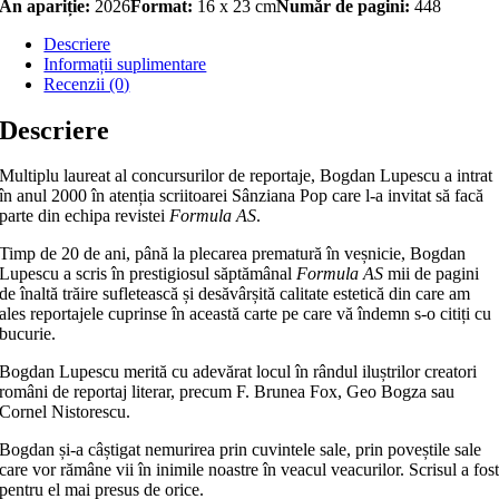
An apariție:
2026
Format:
16 x 23 cm
Număr de pagini:
448
Descriere
Informații suplimentare
Recenzii (0)
Descriere
Multiplu laureat al concursurilor de reportaje, Bogdan Lupescu a intrat
în anul 2000 în atenția scriitoarei Sânziana Pop care l-a invitat să facă
parte din echipa revistei
Formula AS
.
Timp de 20 de ani, până la plecarea prematură în veșnicie, Bogdan
Lupescu a scris în prestigiosul săptămânal
Formula AS
mii de pagini
de înaltă trăire sufletească și desăvârșită calitate estetică din care am
ales reportajele cuprinse în această carte pe care vă îndemn s-o citiți cu
bucurie.
Bogdan Lupescu merită cu adevărat locul în rândul iluștrilor creatori
români de reportaj literar, precum F. Brunea Fox, Geo Bogza sau
Cornel Nistorescu.
Bogdan și-a câștigat nemurirea prin cuvintele sale, prin poveștile sale
care vor rămâne vii în inimile noastre în veacul veacurilor. Scrisul a fos
pentru el mai presus de orice.