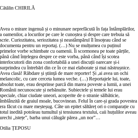
Cătălin CHIRILĂ
Avea o mirare ingenuă și o minunare neprefăcută în fața întâmplărilor,
a oamenilor, a locurilor pe care le cunoștea și despre care trebuia să
scrie. Curiozitatea, seriozitatea și neastâmpărul îl însoțeau când se
documenta pentru un reportaj. (…) Nu se mulțumea cu puținul
primelor vorbe schimbate cu oamenii. Îi scormonea pe toate părțile,
până când înțelegea despre ce este vorba, până când își scotea
interlocutorii din zona confortabilă a unei discuții oarecare și-i
surprindea cu întrebări din ce în ce mai elaborate și mai năstrușnice.
Avea clasă! Răbdare și știință de mare reporter! Și ,ai avea un ochi
melancolic, cu care cerceta lumea veche. (…) Reportajele lui, toate,
absolut toate, erau desprinse parcă din marea poveste a lumii, a unei
Românii necunoscute și nebănuite. Subiectele și temele lui erau
speciale, chiar ciudate uneori, acoperite de o stranie sălbăticie,
îmblânzită de graiul moale, bucovinean. Felul în care-și grada povestea
era făcut cu mare meșteșug. Câte un epitet săltăreț ori o comparație cu
totul inedită potoleau tumultul și tensiunea textului, caii huțulilor aveau
urechi „istețe”, barba unui călugăr părea „un nor”…
Otilia ȚEPOSU