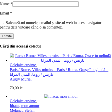
Nume
*
Email
*
Salvează-mi numele, emailul și site-ul web în acest navigator
pentru data viitoare când o să comentez.
Cărţi din aceeaşi colecţie
Celelalte cuvinte
,
Paris / Rome. Villes miroirs – Paris / Roma. Orașe în oglindă –
باريس / روما. المدن المرايا
Augry Muriel
70,00
lei
Celelalte cuvinte
,
Ithaca, mon amour
Melancu Ştefan