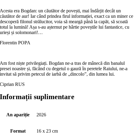
Acesta era Bogdan: un căutător de povești, mai îndârjit decât un
căutător de aur! Iar când prindea firul informației, exact ca un miner ce
descoperă filonul strălucitor, voia să meargă până la capăt, să scoată
totul la lumină! Așa s-au așternut pe hârtie poveștile lui fantastice, cu
urieși și solomonari!…
Florentin POPA
Am fost niște privilegiați. Bogdan ne-a tras de mânecă din banalul
presei noastre și, făcând cu degetul o gaură în peretele Raiului, ne-a
invitat să privim petecul de iarbă de „dincolo”, din lumea lui.
Ciprian RUS
Informații suplimentare
An apariție
2026
Format
16 x 23 cm