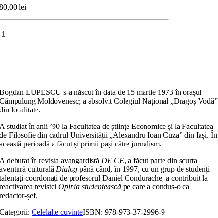
80,00
lei
Cantitate
Reportaje
alese
Adaugă în coș
Bogdan LUPESCU s-a născut în data de 15 martie 1973 în orașul
Câmpulung Moldovenesc; a absolvit Colegiul Național „Dragoș Vodă”
din localitate.
A studiat în anii ʼ90 la Facultatea de științe Economice și la Facultatea
de Filosofie din cadrul Universității „Alexandru Ioan Cuza” din Iași. În
această perioadă a făcut și primii pași către jurnalism.
A debutat în revista avangardistă
DE CE
, a făcut parte din scurta
aventură culturală
Dialog
până când, în 1997, cu un grup de studenți
talentați coordonați de profesorul Daniel Condurache, a contribuit la
reactivarea revistei
Opinia studențească
pe care a condus-o ca
redactor-șef.
Categorii:
Celelalte cuvinte
ISBN:
978-973-37-2996-9