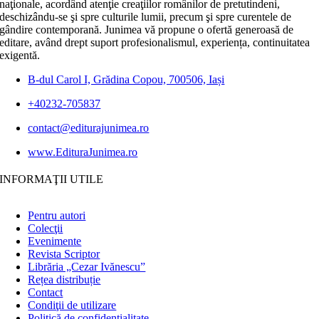
naţionale, acordând atenţie creaţiilor românilor de pretutindeni,
deschizându-se şi spre culturile lumii, precum şi spre curentele de
gândire contemporană. Junimea vă propune o ofertă generoasă de
editare, având drept suport profesionalismul, experiența, continuitatea
exigentă.
B-dul Carol I, Grădina Copou, 700506, Iași
+40232-705837
contact@editurajunimea.ro
www.EdituraJunimea.ro
INFORMAŢII UTILE
Pentru autori
Colecţii
Evenimente
Revista Scriptor
Librăria „Cezar Ivănescu”
Rețea distribuție
Contact
Condiţii de utilizare
Politică de confidențialitate