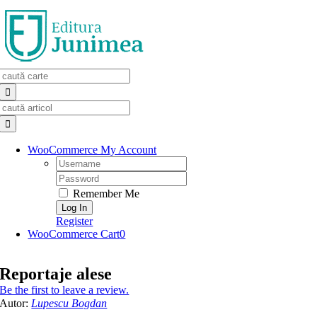
Skip
to
content
Search
for:
Search
for:
WooCommerce My Account
Username:
Password:
Remember Me
Register
WooCommerce Cart
0
Reportaje alese
Be the first to leave a review.
Autor:
Lupescu Bogdan