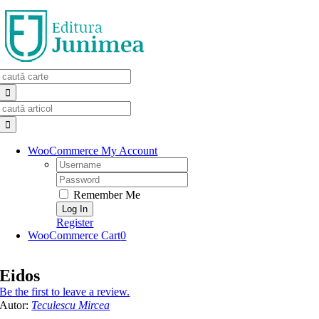
Skip
to
content
Search
for:
Search
for:
WooCommerce My Account
Username:
Password:
Remember Me
Register
WooCommerce Cart
0
Eidos
Be the first to leave a review.
Autor:
Teculescu Mircea