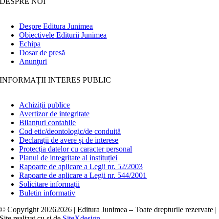
DESPRE NOI
Despre Editura Junimea
Obiectivele Editurii Junimea
Echipa
Dosar de presă
Anunţuri
INFORMAȚII INTERES PUBLIC
Achiziții publice
Avertizor de integritate
Bilanțuri contabile
Cod etic/deontologic/de conduită
Declarații de avere și de interese
Protecția datelor cu caracter personal
Planul de integritate al instituției
Rapoarte de aplicare a Legii nr. 52/2003
Rapoarte de aplicare a Legii nr. 544/2001
Solicitare informații
Buletin informativ
© Copyright
20262026 | Editura Junimea – Toate drepturile rezervate |
Site realizat cu
și
de
SiteXdesign