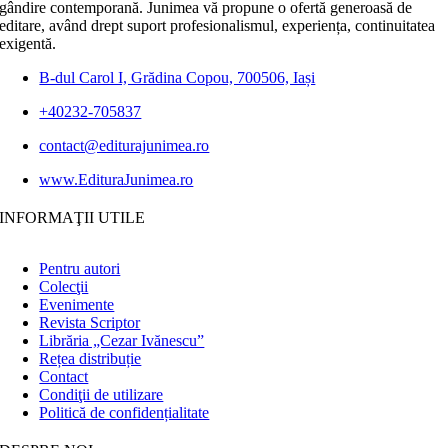
gândire contemporană. Junimea vă propune o ofertă generoasă de
editare, având drept suport profesionalismul, experiența, continuitatea
exigentă.
B-dul Carol I, Grădina Copou, 700506, Iași
+40232-705837
contact@editurajunimea.ro
www.EdituraJunimea.ro
INFORMAŢII UTILE
Pentru autori
Colecţii
Evenimente
Revista Scriptor
Librăria „Cezar Ivănescu”
Rețea distribuție
Contact
Condiţii de utilizare
Politică de confidențialitate