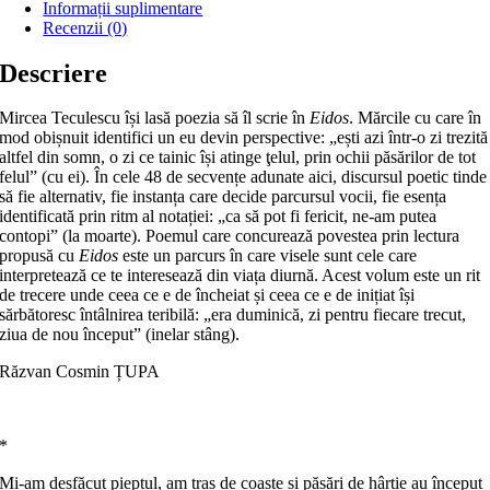
Informații suplimentare
Recenzii (0)
Descriere
Mircea Teculescu își lasă poezia să îl scrie în
Eidos
. Mărcile cu care în
mod obișnuit identifici un eu devin perspective: „ești azi într-o zi trezită
altfel din somn, o zi ce tainic își atinge ţelul, prin ochii păsărilor de tot
felul” (cu ei). În cele 48 de secvențe adunate aici, discursul poetic tinde
să fie alternativ, fie instanța care decide parcursul vocii, fie esența
identificată prin ritm al notației: „ca să pot fi fericit, ne-am putea
contopi” (la moarte). Poemul care concurează povestea prin lectura
propusă cu
Eidos
este un parcurs în care visele sunt cele care
interpretează ce te interesează din viața diurnă. Acest volum este un rit
de trecere unde ceea ce e de încheiat și ceea ce e de inițiat își
sărbătoresc întâlnirea teribilă: „era duminică, zi pentru fiecare trecut,
ziua de nou început” (inelar stâng).
Răzvan Cosmin ȚUPA
*
Mi-am desfăcut pieptul, am tras de coaste și păsări de hârtie au început