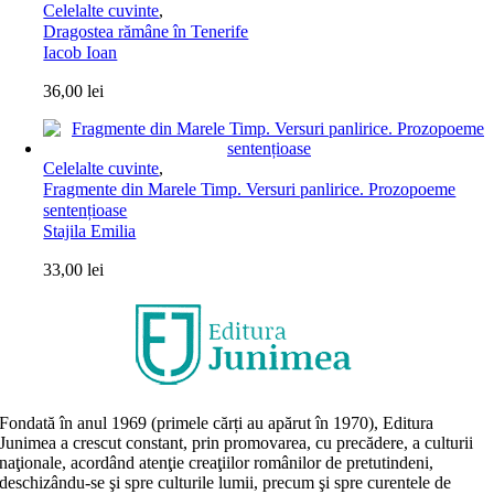
Celelalte cuvinte
,
Dragostea rămâne în Tenerife
Iacob Ioan
36,00
lei
Celelalte cuvinte
,
Fragmente din Marele Timp. Versuri panlirice. Prozopoeme
sentențioase
Stajila Emilia
33,00
lei
Fondată în anul 1969 (primele cărți au apărut în 1970), Editura
Junimea a crescut constant, prin promovarea, cu precădere, a culturii
naţionale, acordând atenţie creaţiilor românilor de pretutindeni,
deschizându-se şi spre culturile lumii, precum şi spre curentele de