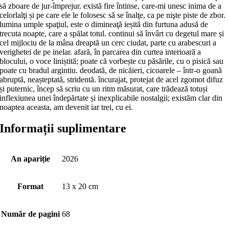
să zboare de jur-împrejur. există fire întinse, care-mi unesc inima de a
celorlalţi și pe care ele le folosesc să se înalţe, ca pe nişte piste de zbor.
lumina umple spaţiul, este o dimineaţă ieșită din furtuna adusă de
trecuta noapte, care a spălat totul. continui să învârt cu degetul mare și
cel mijlociu de la mâna dreaptă un cerc ciudat, parte cu arabescuri a
verighetei de pe inelar. afară, în parcarea din curtea interioară a
blocului, o voce liniștită; poate că vorbește cu păsările, cu o pisică sau
poate cu bradul argintiu. deodată, de nicăieri, cicoarele – într-o goană
abruptă, neașteptată, stridentă. încurajat, protejat de acel zgomot difuz
și puternic, încep să scriu cu un ritm măsurat, care trădează totuși
inflexiunea unei îndepărtate și inexplicabile nostalgii; existăm clar din
noaptea aceasta, am devenit iar trei, cu ei.
Informații suplimentare
An apariție
2026
Format
13 x 20 cm
Număr de pagini
68