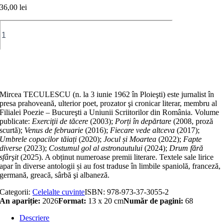
36,00
lei
Cantitate
Eidos
Adaugă în coș
Mircea TECULESCU (n. la 3 iunie 1962 în Ploieşti) este jurnalist în
presa prahoveană, ulterior poet, prozator şi cronicar literar, membru al
Filialei Poezie – Bucureşti a Uniunii Scriitorilor din România. Volume
publicate:
Exerciţii de tăcere
(2003);
Porți în depărtare
(2008, proză
scurtă);
Venus de februarie
(2016);
Fiecare vede altceva
(2017);
Umbrele copacilor tăiați
(2020);
Jocul și Moartea
(2022);
Fapte
diverse
(2023);
Costumul gol al astronautului
(2024);
Drum fără
sfârşit
(2025). A obținut numeroase premii literare. Textele sale lirice
apar în diverse antologii și au fost traduse în limbile spaniolă, franceză,
germană, greacă, sârbă şi albaneză.
Categorii:
Celelalte cuvinte
ISBN:
978-973-37-3055-2
An apariție:
2026
Format:
13 x 20 cm
Număr de pagini:
68
Descriere