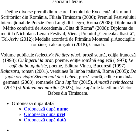
asociații literare.
Deține diverse premii dintre care: Premiul de Excelență al Uniunii
Scriitorilor din România, Filiala Timișoara (2000); Premiul Festivalului
Internaţional de Poezie Don Luigi di Liegro, Roma (2008); Diploma di
Mérito conferită de Accademia „Citta di Roma” (2008); Diploma de
merit la Nicholaus Lenau Festival, Viena; Premiul „Cerneala albastră”,
Tel-Aviv (2012); Medalia acordată de Primăria Montreal și Asociațiile
românești ale orașului (2018), Canada.
Volume publicate (selectiv):
Ne tirez plus!
, proză scurtă, ediţia franceză
(1993);
Cu îngerul la arat
, poeme, ediţie română-engleză (1997);
Le
café du bouquiniste
, poeme, Editura Vinea, București (1997);
Baltazara
, roman (2001), versiunea în limba italiană, Roma (2005);
De
şapte ori viaţa/ Sieben mal das Leben
, proză scurtă, ediție română-
germană (2003); romanele
Cina lupilor
(2015),
Amiază nevindecată
(2017) și
Rotirea neamurilor
(2023), toate apărute la editura Victor
Babeș din Timișoara.
Ordonează după
dată
Ordonează după
nume
Ordonează după
preţ
Ordonează după
dată