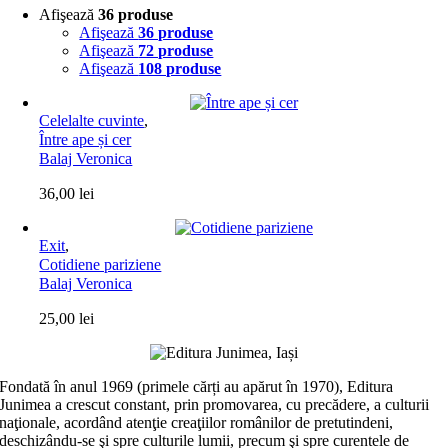
Afişează
36 produse
Afişează
36 produse
Afişează
72 produse
Afişează
108 produse
Celelalte cuvinte
,
Între ape și cer
Balaj Veronica
36,00
lei
Exit
,
Cotidiene pariziene
Balaj Veronica
25,00
lei
Fondată în anul 1969 (primele cărți au apărut în 1970), Editura
Junimea a crescut constant, prin promovarea, cu precădere, a culturii
naţionale, acordând atenţie creaţiilor românilor de pretutindeni,
deschizându-se şi spre culturile lumii, precum şi spre curentele de