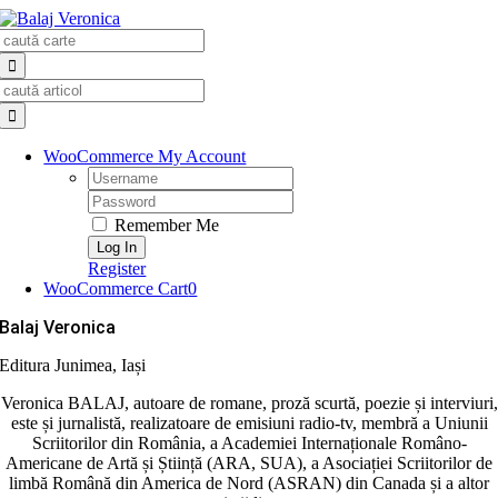
Skip
Search
to
for:
content
Search
for:
WooCommerce My Account
Username:
Password:
Remember Me
Register
WooCommerce Cart
0
Balaj Veronica
Editura Junimea, Iași
Veronica BALAJ, autoare de romane, proză scurtă, poezie și interviuri,
este și jurnalistă, realizatoare de emisiuni radio-tv, membră a Uniunii
Scriitorilor din România, a Academiei Internaționale Româno-
Americane de Artă și Știință (ARA, SUA), a Asociației Scriitorilor de
limbă Română din America de Nord (ASRAN) din Canada și a altor