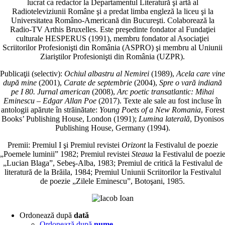
lucrat ca redactor la Departamentul Literatură şi artă al
Radioteleviziunii Române şi a predat limba engleză la liceu şi la
Universitatea Româno-Americană din Bucureşti. Colaborează la
Radio-TV Arthis Bruxelles. Este preşedinte fondator al Fundaţiei
culturale HESPERUS (1991), membru fondator al Asociaţiei
Scriitorilor Profesionişti din România (ASPRO) şi membru al Uniunii
Ziariştilor Profesionişti din România (UZPR).
Publicaţii (selectiv):
Ochiul albastru al Nemirei
(1989),
Acela care vine
după mine
(2001),
Carate de septembrie
(2004),
Spre o vară indiană
pe I 80. Jurnal american
(2008),
Arc poetic transatlantic: Mihai
Eminescu – Edgar Allan Poe
(2017). Texte ale sale au fost incluse în
antologii apărute în străinătate:
Young Poets of a New Romania
, Forest
Books’ Publishing House, London (1991);
Lumina laterală
, Dyonisos
Publishing House, Germany (1994).
Premii: Premiul I şi Premiul revistei
Orizont
la Festivalul de poezie
„Poemele luminii” 1982; Premiul revistei
Steaua
la Festivalul de poezi
„Lucian Blaga”, Sebeş-Alba, 1983; Premiul de critică la Festivalul de
literatură de la Brăila, 1984; Premiul Uniunii Scriitorilor la Festivalul
de poezie „Zilele Eminescu”, Botoşani, 1985.
Ordonează după
dată
Ordonează după
nume