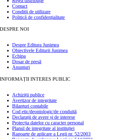
Rețea distribuție
Contact
Condiţii de utilizare
Politică de confidențialitate
DESPRE NOI
Despre Editura Junimea
Obiectivele Editurii Junimea
Echipa
Dosar de presă
Anunţuri
INFORMAȚII INTERES PUBLIC
Achiziții publice
Avertizor de integritate
Bilanțuri contabile
Cod etic/deontologic/de conduită
Declarații de avere și de interese
Protecția datelor cu caracter personal
Planul de integritate al instituției
Rapoarte de aplicare a Legii nr. 52/2003