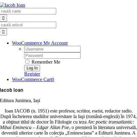
Skip
Search
to
for:
content
Search
for:
WooCommerce My Account
Username:
Password:
Remember Me
Register
WooCommerce Cart
0
Iacob Ioan
Editura Junimea, Iași
Ioan IACOB (n. 1951) este profesor, scriitor, eseist, redactor radio.
După încheierea studiilor universitare la Iaşi (română-engleză) în 1974,
a obţinut titlul de doctor în Filologie cu teza
Arc poetic transatlantic:
Mihai Eminescu – Edgar Allan Poe
, o premieră în literatura universală,
devenită ulterior carte în colecţia „Eminesciana” a Editurii Junimea. A