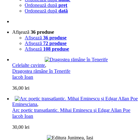
Ordonează după
preţ
Ordonează după
dată
Afişează
36 produse
Afişează
36 produse
Afişează
72 produse
Afişează
108 produse
Celelalte cuvinte
,
Dragostea rămâne în Tenerife
Iacob Ioan
36,00
lei
Eminesciana
,
Arc poetic transatlantic. Mihai Eminescu şi Edgar Allan Poe
Iacob Ioan
30,00
lei