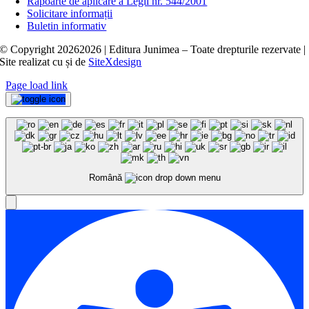
Rapoarte de aplicare a Legii nr. 544/2001
Solicitare informații
Buletin informativ
© Copyright
20262026 | Editura Junimea – Toate drepturile rezervate |
Site realizat cu
și
de
SiteXdesign
Page load link
Română