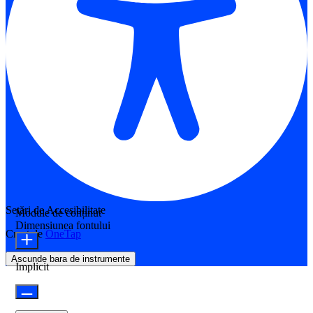
Setări de Accesibilitate
Module de conținut
Dimensiunea fontului
Creat de
OneTap
Ascunde bara de instrumente
Implicit