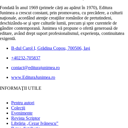
Fondată în anul 1969 (primele cărți au apărut în 1970), Editura
Junimea a crescut constant, prin promovarea, cu precădere, a culturii
naţionale, acordând atenţie creaţiilor românilor de pretutindeni,
deschizându-se şi spre culturile lumii, precum şi spre curentele de
gândire contemporană. Junimea vă propune o ofertă generoasă de
editare, având drept suport profesionalismul, experiența, continuitatea
exigentă.
B-dul Carol I, Grădina Copou, 700506, Iași
+40232-705837
contact@editurajunimea.ro
www.EdituraJunimea.ro
INFORMAŢII UTILE
Pentru autori
Colecţii
Evenimente
Revista Scriptor
Librăria „Cezar Ivănescu”