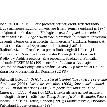
în
Tenerife
Adaugă în coș
Ioan IACOB (n. 1951) este profesor, scriitor, eseist, redactor radio.
După încheierea studiilor universitare la Iaşi (română-engleză) în 1974,
a obţinut titlul de doctor în Filologie cu teza
Arc poetic transatlantic:
Mihai Eminescu – Edgar Allan Poe
, o premieră în literatura universală,
devenită ulterior carte în colecţia „Eminesciana” a Editurii Junimea. A
lucrat ca redactor la Departamentul Literatură şi artă al
Radioteleviziunii Române şi a predat limba engleză la liceu şi la
Universitatea Româno-Americană din Bucureşti. Colaborează la
Radio-TV Arthis Bruxelles. Este preşedinte fondator al Fundaţiei
culturale HESPERUS (1991), membru fondator al Asociaţiei
Scriitorilor Profesionişti din România (ASPRO) şi membru al Uniunii
Ziariştilor Profesionişti din România (UZPR).
Publicaţii (selectiv):
Ochiul albastru al Nemirei
(1989),
Acela care vine
după mine
(2001),
Carate de septembrie
(2004),
Spre o vară indiană
pe I 80. Jurnal american
(2008),
Arc poetic transatlantic: Mihai
Eminescu – Edgar Allan Poe
(2017). Texte ale sale au fost incluse în
antologii apărute în străinătate:
Young Poets of a New Romania
, Forest
Books’ Publishing House, London (1991);
Lumina laterală
, Dyonisos
Publishing House, Germany (1994).