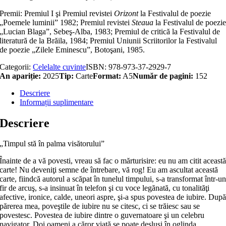
Premii: Premiul I şi Premiul revistei
Orizont
la Festivalul de poezie
„Poemele luminii” 1982; Premiul revistei
Steaua
la Festivalul de poezi
„Lucian Blaga”, Sebeş-Alba, 1983; Premiul de critică la Festivalul de
literatură de la Brăila, 1984; Premiul Uniunii Scriitorilor la Festivalul
de poezie „Zilele Eminescu”, Botoşani, 1985.
Categorii:
Celelalte cuvinte
ISBN:
978-973-37-2929-7
An apariție:
2025
Tip:
Carte
Format:
A5
Număr de pagini:
152
Descriere
Informații suplimentare
Descriere
„Timpul stă în palma visătorului”
Înainte de a vă povesti, vreau să fac o mărturisire: eu nu am citit aceast
carte! Nu deveniţi semne de întrebare, vă rog! Eu am ascultat această
carte, fiindcă autorul a scăpat în tunelul timpului, s-a transformat într-u
fir de arcuş, s-a insinuat în telefon şi cu voce legănată, cu tonalităţi
afective, ironice, calde, uneori aspre, şi-a spus povestea de iubire. Dup
părerea mea, poveştile de iubire nu se citesc, ci se trăiesc sau se
povestesc. Povestea de iubire dintre o guvernatoare şi un celebru
navigator. Doi oameni a căror viaţă se poate desluşi în oglinda