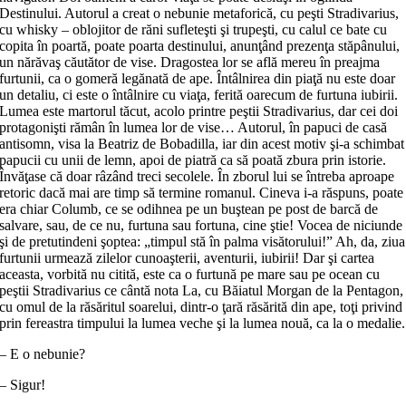
Destinului. Autorul a creat o nebunie metaforică, cu peşti Stradivarius,
cu whisky – oblojitor de răni sufleteşti şi trupeşti, cu calul ce bate cu
copita în poartă, poate poarta destinului, anunţând prezenţa stăpânului,
un nărăvaş căutător de vise. Dragostea lor se află mereu în preajma
furtunii, ca o gomeră legănată de ape. Întâlnirea din piaţă nu este doar
un detaliu, ci este o întâlnire cu viaţa, ferită oarecum de furtuna iubirii.
Lumea este martorul tăcut, acolo printre peştii Stradivarius, dar cei doi
protagonişti rămân în lumea lor de vise… Autorul, în papuci de casă
antisomn, visa la Beatriz de Bobadilla, iar din acest motiv şi-a schimbat
papucii cu unii de lemn, apoi de piatră ca să poată zbura prin istorie.
Învăţase că doar râzând treci secolele. În zborul lui se întreba aproape
retoric dacă mai are timp să termine romanul. Cineva i-a răspuns, poate
era chiar Columb, ce se odihnea pe un buştean pe post de barcă de
salvare, sau, de ce nu, furtuna sau fortuna, cine ştie! Vocea de niciunde
şi de pretutindeni şoptea: „timpul stă în palma visătorului!” Ah, da, ziua
furtunii urmează zilelor cunoaşterii, aventurii, iubirii! Dar şi cartea
aceasta, vorbită nu citită, este ca o furtună pe mare sau pe ocean cu
peştii Stradivarius ce cântă nota La, cu Băiatul Morgan de la Pentagon,
cu omul de la răsăritul soarelui, dintr-o ţară răsărită din ape, toţi privind
prin fereastra timpului la lumea veche şi la lumea nouă, ca la o medalie.
– E o nebunie?
– Sigur!