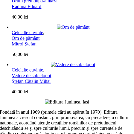
Drum greu după-amiază
Rădună Eduard
40,00
lei
Celelalte cuvinte
,
Om de pământ
Mitroi Ştefan
50,00
lei
Celelalte cuvinte
,
Vedere de sub clopot
Ștefan Cătălin Mihai
40,00
lei
Fondată în anul 1969 (primele cărți au apărut în 1970), Editura
Junimea a crescut constant, prin promovarea, cu precădere, a culturii
naţionale, acordând atenţie creaţiilor românilor de pretutindeni,
deschizându-se şi spre culturile lumii, precum şi spre curentele de
gândire contemporană. Junimea vă propune o ofertă generoasă de