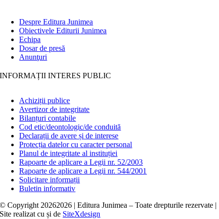
Despre Editura Junimea
Obiectivele Editurii Junimea
Echipa
Dosar de presă
Anunţuri
INFORMAȚII INTERES PUBLIC
Achiziții publice
Avertizor de integritate
Bilanțuri contabile
Cod etic/deontologic/de conduită
Declarații de avere și de interese
Protecția datelor cu caracter personal
Planul de integritate al instituției
Rapoarte de aplicare a Legii nr. 52/2003
Rapoarte de aplicare a Legii nr. 544/2001
Solicitare informații
Buletin informativ
© Copyright
20262026 | Editura Junimea – Toate drepturile rezervate |
Site realizat cu
și
de
SiteXdesign