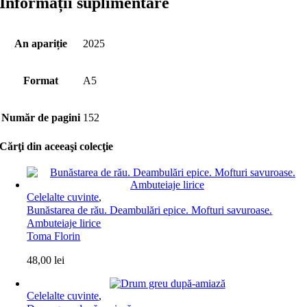
Informații suplimentare
An apariție
2025
Format
A5
Număr de pagini
152
Cărţi din aceeaşi colecţie
Celelalte cuvinte
,
Bunăstarea de rău. Deambulări epice. Mofturi savuroase.
Ambuteiaje lirice
Toma Florin
48,00
lei
Celelalte cuvinte
,