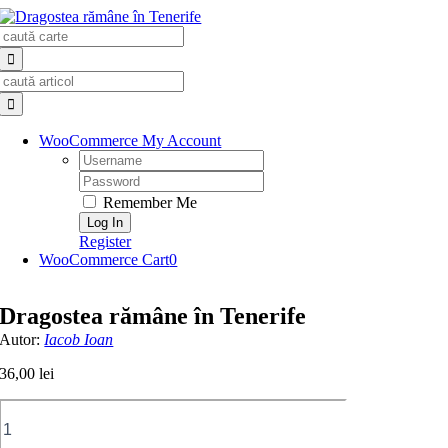
Skip
Search
to
for:
content
Search
for:
WooCommerce My Account
Username:
Password:
Remember Me
Register
WooCommerce Cart
0
Dragostea rămâne în Tenerife
Autor:
Iacob Ioan
36,00
lei
Cantitate
Dragostea
rămâne