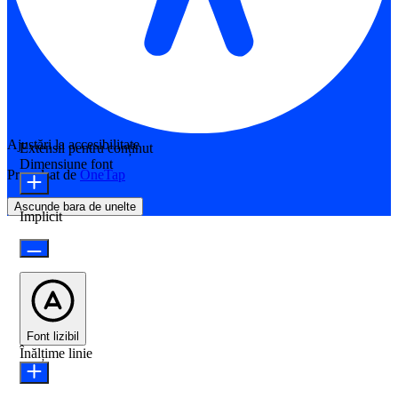
Ajustări la accesibilitate
Extensii pentru conținut
Dimensiune font
Propulsat de
OneTap
Ascunde bara de unelte
Implicit
Font lizibil
Înălțime linie