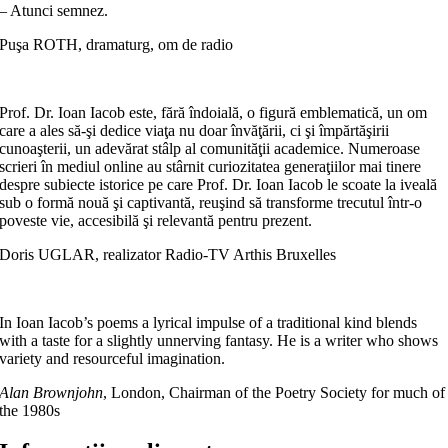
– Atunci semnez.
Puşa ROTH, dramaturg, om de radio
Prof. Dr. Ioan Iacob este, fără îndoială, o figură emblematică, un om
care a ales să-şi dedice viaţa nu doar învăţării, ci şi împărtăşirii
cunoaşterii, un adevărat stâlp al comunităţii academice. Numeroase
scrieri în mediul online au stârnit curiozitatea generaţiilor mai tinere
despre subiecte istorice pe care Prof. Dr. Ioan Iacob le scoate la iveală
sub o formă nouă şi captivantă, reuşind să transforme trecutul într-o
poveste vie, accesibilă şi relevantă pentru prezent.
Doris UGLAR, realizator Radio-TV Arthis Bruxelles
In Ioan Iacob’s poems a lyrical impulse of a traditional kind blends
with a taste for a slightly unnerving fantasy. He is a writer who shows
variety and resourceful imagination.
Alan Brownjohn
, London, Chairman of the Poetry Society for much of
the 1980s