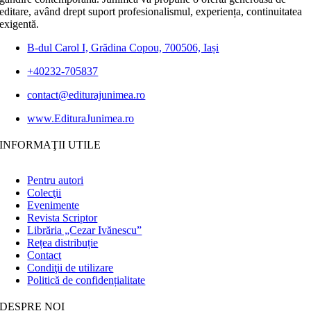
editare, având drept suport profesionalismul, experiența, continuitatea
exigentă.
B-dul Carol I, Grădina Copou, 700506, Iași
+40232-705837
contact@editurajunimea.ro
www.EdituraJunimea.ro
INFORMAŢII UTILE
Pentru autori
Colecţii
Evenimente
Revista Scriptor
Librăria „Cezar Ivănescu”
Rețea distribuție
Contact
Condiţii de utilizare
Politică de confidențialitate
DESPRE NOI