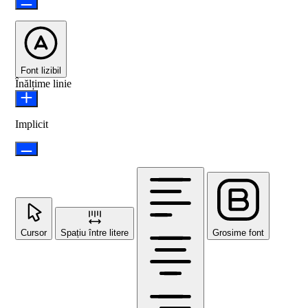
Font lizibil
Înălțime linie
Implicit
Cursor
Spațiu între litere
Grosime font