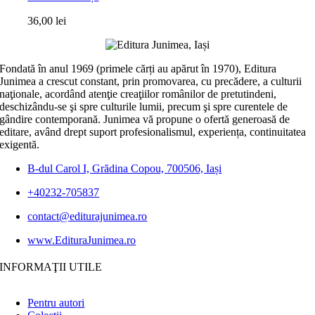
36,00
lei
Fondată în anul 1969 (primele cărți au apărut în 1970), Editura
Junimea a crescut constant, prin promovarea, cu precădere, a culturii
naţionale, acordând atenţie creaţiilor românilor de pretutindeni,
deschizându-se şi spre culturile lumii, precum şi spre curentele de
gândire contemporană. Junimea vă propune o ofertă generoasă de
editare, având drept suport profesionalismul, experiența, continuitatea
exigentă.
B-dul Carol I, Grădina Copou, 700506, Iași
+40232-705837
contact@editurajunimea.ro
www.EdituraJunimea.ro
INFORMAŢII UTILE
Pentru autori