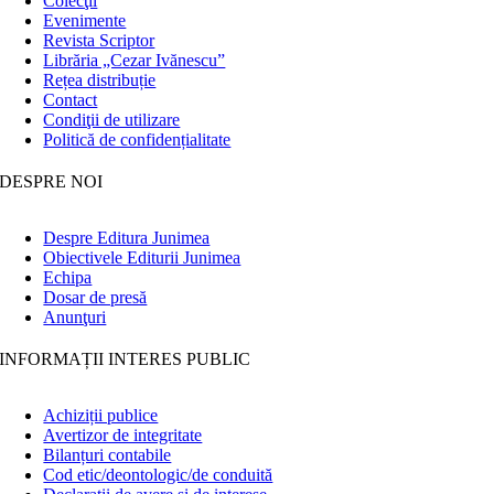
Colecţii
Evenimente
Revista Scriptor
Librăria „Cezar Ivănescu”
Rețea distribuție
Contact
Condiţii de utilizare
Politică de confidențialitate
DESPRE NOI
Despre Editura Junimea
Obiectivele Editurii Junimea
Echipa
Dosar de presă
Anunţuri
INFORMAȚII INTERES PUBLIC
Achiziții publice
Avertizor de integritate
Bilanțuri contabile
Cod etic/deontologic/de conduită