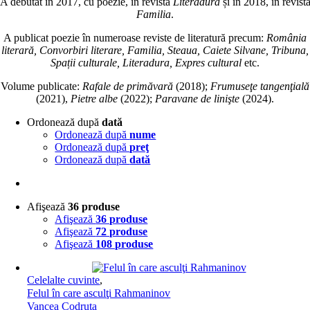
A debutat în 2017, cu poezie, în revista
Literadura
și în 2018, în revist
Familia
.
A publicat poezie în numeroase reviste de literatură precum:
România
literară, Convorbiri literare, Familia, Steaua, Caiete Silvane, Tribuna,
Spații culturale, Literadura, Expres cultural
etc.
Volume publicate:
Rafale de primăvară
(2018);
Frumuseţe tangenţială
(2021),
Pietre albe
(2022);
Paravane de linişte
(2024).
Ordonează după
dată
Ordonează după
nume
Ordonează după
preţ
Ordonează după
dată
Afişează
36 produse
Afişează
36 produse
Afişează
72 produse
Afişează
108 produse
Celelalte cuvinte
,
Felul în care asculţi Rahmaninov
Vancea Codruța