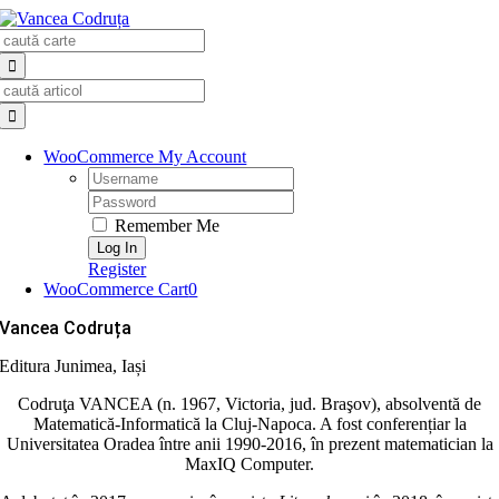
Skip
Search
to
for:
content
Search
for:
WooCommerce My Account
Username:
Password:
Remember Me
Register
WooCommerce Cart
0
Vancea Codruța
Editura Junimea, Iași
Codruţa VANCEA (n. 1967, Victoria, jud. Braşov), absolventă de
Matematică-Informatică la Cluj-Napoca. A fost conferențiar la
Universitatea Oradea între anii 1990-2016, în prezent matematician la
MaxIQ Computer.