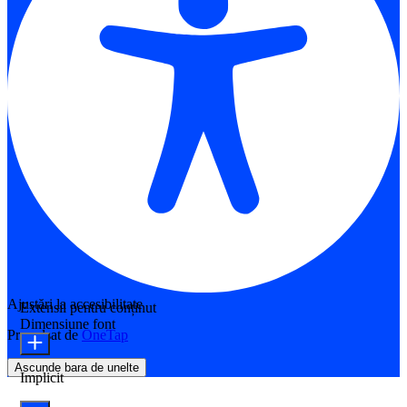
Ajustări la accesibilitate
Extensii pentru conținut
Dimensiune font
Propulsat de
OneTap
Ascunde bara de unelte
Implicit