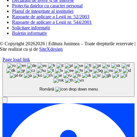
Declarații de avere și de interese
Protecția datelor cu caracter personal
Planul de integritate al instituției
Rapoarte de aplicare a Legii nr. 52/2003
Rapoarte de aplicare a Legii nr. 544/2001
Solicitare informații
Buletin informativ
© Copyright
20262026 | Editura Junimea – Toate drepturile rezervate |
Site realizat cu
și
de
SiteXdesign
Page load link
Română