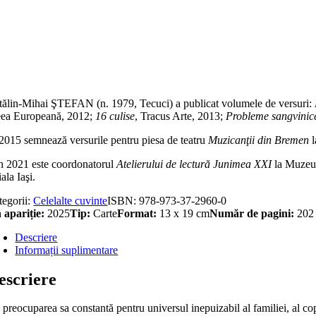
titate
dere
b
pot
tălin-Mihai ŞTEFAN (n. 1979, Tecuci) a publicat volumele de versuri:
eea Europeană, 2012;
16 culise
, Tracus Arte, 2013;
Probleme sangvinice
 2015 semnează versurile pentru piesa de teatru
Muzicanţii din Bremen
l
n 2021 este coordonatorul
Atelierului de lectură Junimea XXI
la Muzeu
iala Iaşi.
tegorii:
Celelalte cuvinte
ISBN:
978-973-37-2960-0
 apariție:
2025
Tip:
Carte
Format:
13 x 19 cm
Număr de pagini:
202
Descriere
Informații suplimentare
escriere
preocuparea sa constantă pentru universul inepuizabil al familiei, al copi