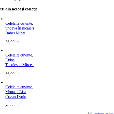
rţi din aceeaşi colecţie
Celelalte cuvinte
,
undeva în nicăieri
Babei Mihai
36,00
lei
Celelalte cuvinte
,
Eidos
Teculescu Mircea
36,00
lei
Celelalte cuvinte
,
Mona și Lisa
Cozan Dorin
36,00
lei