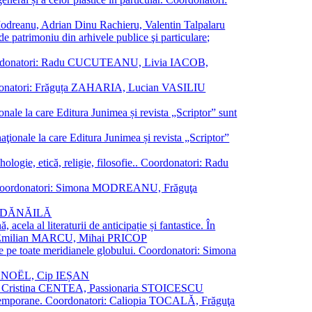
a Modreanu, Adrian Dinu Rachieru, Valentin Talpalaru
de patrimoniu din arhivele publice şi particulare;
ală. Coordonatori: Radu CUCUTEANU, Livia IACOB,
 Coordonatori: Frăguța ZAHARIA, Lucian VASILIU
ionale la care Editura Junimea și revista „Scriptor” sunt
 naţionale la care Editura Junimea și revista „Scriptor”
logie, etică, religie, filosofie.. Coordonatori: Radu
versal. Coordonatori: Simona MODREANU, Frăguţa
rina DĂNĂILĂ
 acela al literaturii de anticipație și fantastice. În
tori: Emilian MARCU, Mihai PRICOP
 de pe toate meridianele globului. Coordonatori: Simona
vier NOËL, Cip IEȘAN
natori: Cristina CENTEA, Passionaria STOICESCU
ce contemporane. Coordonatori: Caliopia TOCALĂ, Frăguţa