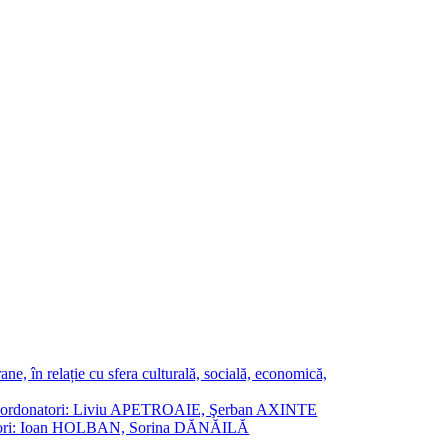
ne, în relație cu sfera culturală, socială, economică,
ane. Coordonatori: Liviu APETROAIE, Şerban AXINTE
ordonatori: Ioan HOLBAN, Sorina DĂNĂILĂ