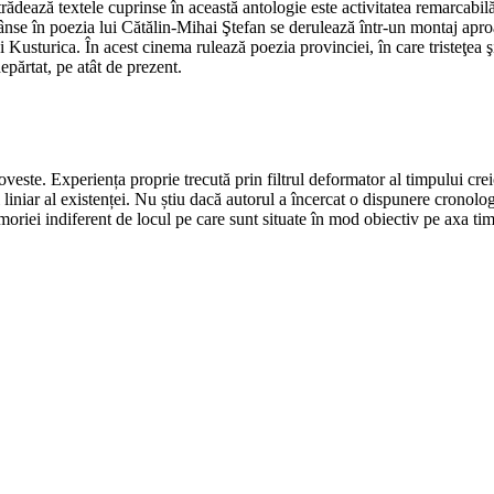
 trădează textele cuprinse în această antologie este activitatea remarcabi
trânse în poezia lui Cătălin-Mihai Ştefan se derulează într-un montaj a
ui Kusturica. În acest cinema rulează poezia provinciei, în care tristeţea 
depărtat, pe atât de prezent.
poveste. Experiența proprie trecută prin filtrul deformator al timpului cr
ui liniar al existenței. Nu știu dacă autorul a încercat o dispunere crono
oriei indiferent de locul pe care sunt situate în mod obiectiv pe axa ti