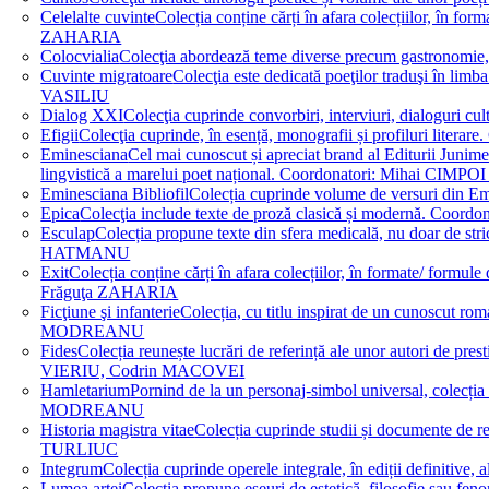
Celelalte cuvinte
Colecția conține cărți în afara colecțiilor, în f
ZAHARIA
Colocvialia
Colecţia abordează teme diverse precum gastronomie, 
Cuvinte migratoare
Colecţia este dedicată poeţilor traduşi în li
VASILIU
Dialog XXI
Colecţia cuprinde convorbiri, interviuri, dialogur
Efigii
Colecţia cuprinde, în esență, monografii și profiluri lit
Eminesciana
Cel mai cunoscut și apreciat brand al Editurii Junim
lingvistică a marelui poet național. Coordonatori: Miha
Eminesciana Bibliofil
Colecția cuprinde volume de versuri din
Epica
Colecţia include texte de proză clasică și modernă. C
Esculap
Colecția propune texte din sfera medicală, nu doar de str
HATMANU
Exit
Colecția conține cărți în afara colecțiilor, în formate/ for
Frăguţa ZAHARIA
Ficţiune şi infanterie
Colecția, cu titlu inspirat de un cunoscut
MODREANU
Fides
Colecția reunește lucrări de referință ale unor autori de pres
VIERIU, Codrin MACOVEI
Hamletarium
Pornind de la un personaj-simbol universal, colecția
MODREANU
Historia magistra vitae
Colecția cuprinde studii și documente de 
TURLIUC
Integrum
Colecția cuprinde operele integrale, în ediții defini
Lumea artei
Colecția propune eseuri de estetică, filosofie sau feno