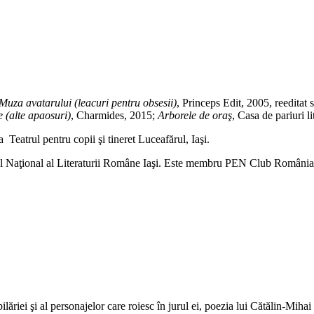
Adaugă în coș
Muza avatarului (leacuri pentru obsesii)
, Princeps Edit, 2005, reeditat 
 (alte apaosuri)
, Charmides, 2015;
Arborele de oraş
, Casa de pariuri l
a Teatrul pentru copii şi tineret Luceafărul, Iaşi.
l Naţional al Literaturii Române Iaşi. Este membru PEN Club România 
lăriei şi al personajelor care roiesc în jurul ei, poezia lui Cătălin-Miha