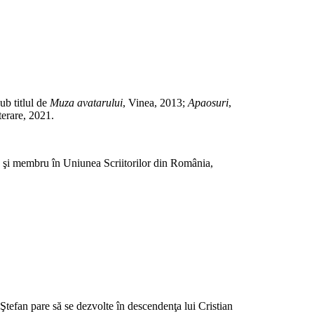
sub titlul de
Muza avatarului
, Vinea, 2013;
Apaosuri
,
iterare, 2021.
şi membru în Uniunea Scriitorilor din România,
i Ştefan pare să se dezvolte în descendenţa lui Cristian