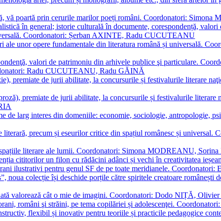
plă, vă poartă prin cerurile marilor poeți români. Coordonatori: Simon
istică în general; istorie culturală în documente, corespondență, valori 
și universală. Coordonatori: Șerban AXINTE, Radu CUCUTEANU
editări ale unor opere fundamentale din literatura română și univers
espondenţă, valori de patrimoniu din arhivele publice şi particulare.
. Coordonatori: Radu CUCUTEANU, Radu GĂINĂ
, premiate de jurii abilitate, la concursurile și festivalurile literare naţ
ză), premiate de jurii abilitate, la concursurile și festivalurile literare
ARIA
 de larg interes din domeniile: economie, sociologie, antropologie, psiho
storie literară, precum și eseurilor critice din spațiul românesc și uni
toate spațiile literare ale lumii. Coordonatori: Simona MODREANU, So
a cititorilor un filon cu rădăcini adânci și vechi în creativitatea ieșeană,
emporani ilustrativi pentru genul SF de pe toate meridianele. Coordona
”, noua colecție își deschide porțile către spiritele creatoare românești
enată valorează cât o mie de imagini. Coordonatori: Dodo NIȚĂ, Oli
porani, români şi străini, pe tema copilăriei și adolescenţei. Coordo
constructiv, flexibil și inovativ pentru teoriile și practicile pedagogi