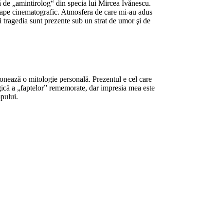
lă de „amintirolog“ din specia lui Mircea Ivănescu.
proape cinematografic. Atmosfera de care mi-au adus
şi tragedia sunt prezente sub un strat de umor şi de
eionează o mitologie personală. Prezentul e cel care
logică a „faptelor” rememorate, dar impresia mea este
mpului.