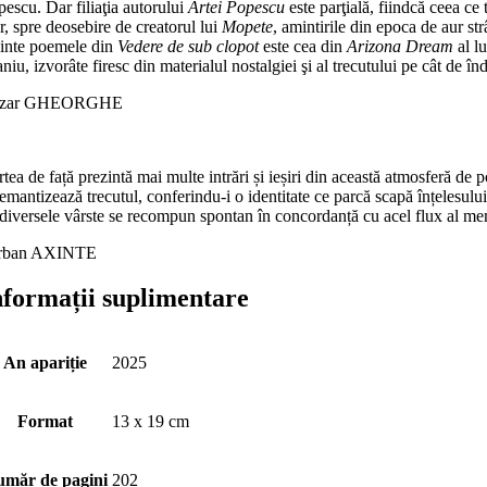
pescu. Dar filiaţia autorului
Artei Popescu
este parţială, fiindcă ceea ce
r, spre deosebire de creatorul lui
Mopete
, amintirile din epoca de aur s
inte poemele din
Vedere de sub clopot
este cea din
Arizona Dream
al l
aniu, izvorâte firesc din materialul nostalgiei şi al trecutului pe cât de în
ezar GHEORGHE
tea de față prezintă mai multe intrări și ieșiri din această atmosferă de 
emantizează trecutul, conferindu-i o identitate ce parcă scapă înțele­sul
diversele vârste se recompun spon­tan în concordanță cu acel flux al mem
rban AXINTE
nformații suplimentare
An apariție
2025
Format
13 x 19 cm
măr de pagini
202