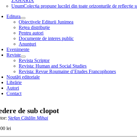
ZAHARIA
Unum
Colecția propune lucrări din toate orizonturile de refle
Editura
Obiectivele Editurii Junimea
Rețea distribuție
Pentru autori
Documente de interes public
Anunţuri
Evenimente
Reviste
Revista Scriptor
Revista: Human and Social Studies
Revista: Revue Roumaine d’Etudes Francophones
Noutăți editoriale
Librărie
Autori
Contact
edere de sub clopot
tor:
Ștefan Cătălin Mihai
,00
lei