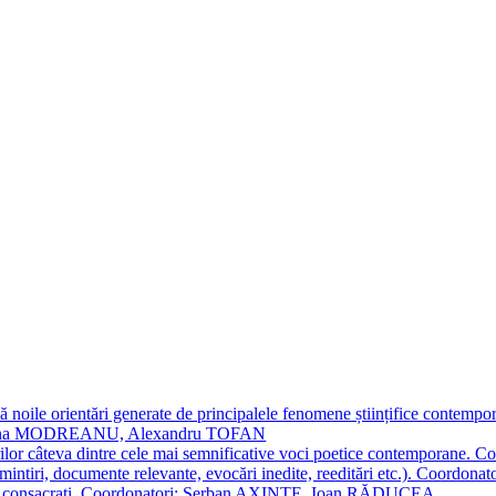
 noile orientări generate de principalele fenomene științifice contempora
Simona MODREANU, Alexandru TOFAN
titorilor câteva dintre cele mai semnificative voci poetice contempor
i (amintiri, documente relevante, evocări inedite, reeditări etc.). Co
poeți consacraţi. Coordonatori: Șerban AXINTE, Ioan RĂDUCEA