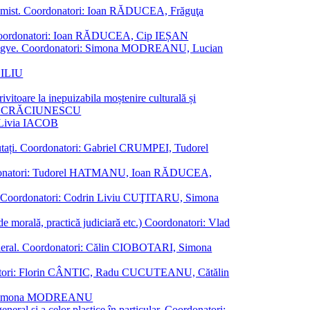
al junimist. Coordonatori: Ioan RĂDUCEA, Frăguţa
 etc. Coordonatori: Ioan RĂDUCEA, Cip IEȘAN
ţii bilingve. Coordonatori: Simona MODREANU, Lucian
ASILIU
vitoare la inepuizabila moștenire culturală și
iliu CRĂCIUNESCU
, Livia IACOB
reputați. Coordonatori: Gabriel CRUMPEI, Tudorel
st. Coordonatori: Tudorel HATMANU, Ioan RĂDUCEA,
ană. Coordonatori: Codrin Liviu CUŢITARU, Simona
e de morală, practică judiciară etc.) Coordonatori: Vlad
în general. Coordonatori: Călin CIOBOTARI, Simona
oordonatori: Florin CÂNTIC, Radu CUCUTEANU, Cătălin
INTE, Simona MODREANU
eneral și a celor plastice în particular. Coordonatori: