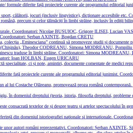
ormate/ formule diferite față proiectele curente ale programului editori
sport, călătorii, jocuri (inclusiv lingvistice), dicţionare accesibile
mba română, precum şi celor tălmăciţi în limbi străine, inclusiv în edi
i culturale. Coordonatori: Nicolae BUSUIOC, Grigore ILISEI, Lucian V
erare. Coordonatori: Șerban AXINTE, Bogdan CREŢU
ea, colecția „Eminesciana” continuă să promoveze studii și documente pri
i CIMPOI (Chișinău), Theodor CODREANU, Simona MODREANU, Pomp
 Eminescu traduse în limbi străine. Coordonatori: Simona MODREANU
oordonatori: Ioan HOLBAN, Eugen URICARU
ictă specialitate, ci și note, amintiri, documente comentate de medici 
mule diferite față proiectele curente ale programului editorial junimi
 roman al lui Costache Olăreanu, promovează proza română contempor
tigiu, în domeniul dreptului (teoria, istoria, filosofia dreptului, problem
 este consacrată textelor de și despre teatru și artelor spectacolului 
referință din domeniul istoriografiei naţionale şi internaţionale. C
tive, ale unor autori români reprezentativi. Coordonatori: Șerban AX
menologia artei, precum și monografii, albume etc., din sfera artelor în g