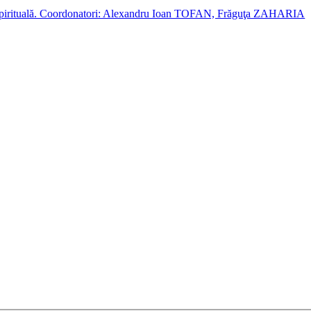
cție spirituală. Coordonatori: Alexandru Ioan TOFAN, Frăguţa ZAHARIA