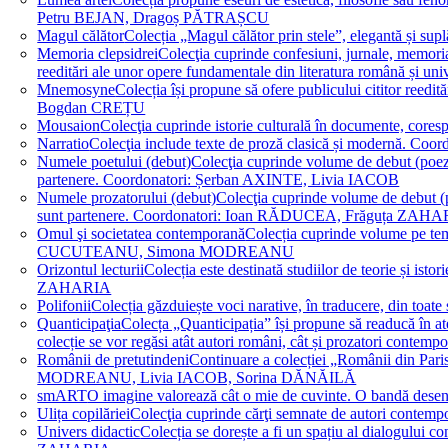
Petru BEJAN, Dragoș PĂTRAȘCU
Magul călător
Colecția „Magul călător prin stele”, elegantă și su
Memoria clepsidrei
Colecţia cuprinde confesiuni, jurnale, memorial
reeditări ale unor opere fundamentale din literatura română 
Mnemosyne
Colecția își propune să ofere publicului cititor re
Bogdan CREȚU
Mousaion
Colecţia cuprinde istorie culturală în documente, cor
Narratio
Colecţia include texte de proză clasică și modernă
Numele poetului (debut)
Colecţia cuprinde volume de debut (poezie)
partenere. Coordonatori: Șerban AXINTE, Livia IACOB
Numele prozatorului (debut)
Colecţia cuprinde volume de debut (pro
sunt partenere. Coordonatori: Ioan RĂDUCEA, Frăguța ZAH
Omul şi societatea contemporană
Colecția cuprinde volume pe teme
CUCUTEANU, Simona MODREANU
Orizontul lecturii
Colecția este destinată studiilor de teorie și i
ZAHARIA
Polifonii
Colecția găzduiește voci narative, în traducere, din 
Quanticipaţia
Colecța „Quanticipația” își propune să readucă în atenți
colecție se vor regăsi atât autori români, cât și prozatori cont
Românii de pretutindeni
Continuare a colecției „Românii din Paris
MODREANU, Livia IACOB, Sorina DĂNĂILĂ
smART
O imagine valorează cât o mie de cuvinte. O bandă des
Ulița copilăriei
Colecţia cuprinde cărţi semnate de autori contem
Univers didactic
Colecția se dorește a fi un spațiu al dialogului 