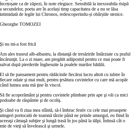
încețoșate ca de zăpezi, în note elegiace. Sensibilă la inexorabila risipă
a secundelor, poeta are în același timp capacitatea de a nu se lăsa
intimidată de legile lui Chronos, redescoperindu-și obârșiile stenice.
Gheorghe TOMOZEI
Şi nu mi-a fost frică
Am ales traseul alb-albastru, la distanţă de tresăririle întârziate cu praful
încărunţit. La o zi mare, am pregătit adăpostul pentru ce mai poate fi
salvat după pierderile înghesuite la poalele marilor bătălii.
El să fie pansament pentru rădăcinile fiecărui lucru altoit cu iubire în
fiecare odaie şi mai mult, pentru ţesătura cuvintelor cu care mă acopăr
când lumea asta mă ţine în viscol.
Să fie acoperământ şi pentru cuvintele plimbate prin ape şi văi ca mici
podoabe de răspântie şi de ocoliş.
Şi când va fi ziua mea sfântă, să-l îmbrac festiv cu cele mai proaspete
atingeri portocalii de toamnă târzie până ne prinde amurgul, eu fiind în
aceeaşi cămaşă subţire şi lungă trasă în jos până la tălpi. Întinsă cât o
mie de vieţi să învelească şi urmele.