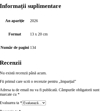
Informații suplimentare
An apariție
2026
Format
13 x 20 cm
Număr de pagini
134
Recenzii
Nu există recenzii până acum.
Fii primul care scrii o recenzie pentru „Imparțial”
Adresa ta de email nu va fi publicată.
Câmpurile obligatorii sunt
marcate cu
*
Evaluarea ta
*