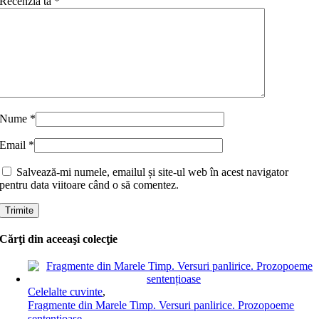
Recenzia ta
*
Nume
*
Email
*
Salvează-mi numele, emailul și site-ul web în acest navigator
pentru data viitoare când o să comentez.
Cărţi din aceeaşi colecţie
Celelalte cuvinte
,
Fragmente din Marele Timp. Versuri panlirice. Prozopoeme
sentențioase