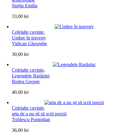
Stajila Emilia
33,00
lei
Celelalte cuvinte
,
Umbre în travesty
Vidican Gheorghe
30,00
lei
Celelalte cuvinte
,
Legendele Rarăului
Bodea George
40,00
lei
Celelalte cuvinte
,
arta de a nu ști să scrii poezii
Tofilescu Pompilian
36,00
lei