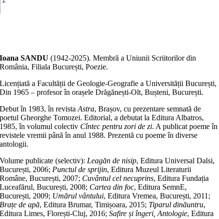
Adaugă în coș
Ioana SANDU
(1942-2025). Membră a Uniunii Scriitorilor din
România, Filiala București, Poezie.
Licențiată a Facultății de Geologie-Geografie a Universității București,
Din 1965 – profesor în orașele Drăgănești-Olt, Bușteni, București.
Debut în 1983, în revista
Astra
, Brașov, cu prezentare semnată de
poetul Gheorghe Tomozei. Editorial, a debutat la Editura Albatros,
1985, în volumul colectiv
Cîntec pentru zori de zi
. A publicat poeme în
revistele vremii până în anul 1988. Prezentă cu poeme în diverse
antologii.
Volume publicate (selectiv):
Leagăn de nisip
, Editura Universal Dalsi,
București, 2006;
Punctul de sprijin
, Editura Muzeul Literaturii
Române, București, 2007;
Cuvântul cel necuprins
, Editura Fundația
Luceafărul, București, 2008;
Cartea din foc
, Editura SemnE,
București, 2009;
Umărul vântului
, Editura Vremea, București, 2011;
Brațe de apă
, Editura Brumar, Timișoara, 2015;
Tiparul dinăuntru
,
Editura Limes, Florești-Cluj, 2016;
Safire și îngeri, Antologie
, Editura