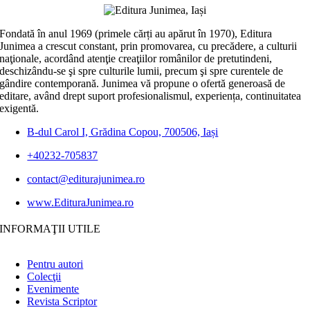
Fondată în anul 1969 (primele cărți au apărut în 1970), Editura
Junimea a crescut constant, prin promovarea, cu precădere, a culturii
naţionale, acordând atenţie creaţiilor românilor de pretutindeni,
deschizându-se şi spre culturile lumii, precum şi spre curentele de
gândire contemporană. Junimea vă propune o ofertă generoasă de
editare, având drept suport profesionalismul, experiența, continuitatea
exigentă.
B-dul Carol I, Grădina Copou, 700506, Iași
+40232-705837
contact@editurajunimea.ro
www.EdituraJunimea.ro
INFORMAŢII UTILE
Pentru autori
Colecţii
Evenimente
Revista Scriptor