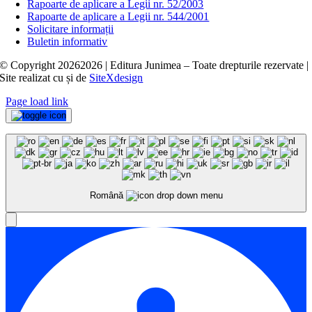
Rapoarte de aplicare a Legii nr. 52/2003
Rapoarte de aplicare a Legii nr. 544/2001
Solicitare informații
Buletin informativ
© Copyright
20262026 | Editura Junimea – Toate drepturile rezervate |
Site realizat cu
și
de
SiteXdesign
Page load link
Română