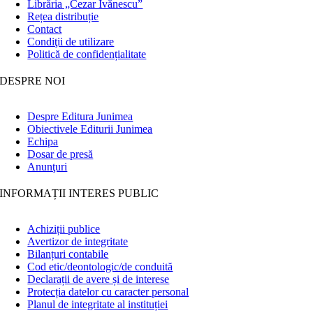
Librăria „Cezar Ivănescu”
Rețea distribuție
Contact
Condiţii de utilizare
Politică de confidențialitate
DESPRE NOI
Despre Editura Junimea
Obiectivele Editurii Junimea
Echipa
Dosar de presă
Anunţuri
INFORMAȚII INTERES PUBLIC
Achiziții publice
Avertizor de integritate
Bilanțuri contabile
Cod etic/deontologic/de conduită
Declarații de avere și de interese
Protecția datelor cu caracter personal
Planul de integritate al instituției