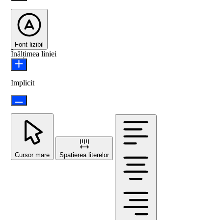
Font lizibil
Înălțimea liniei
Implicit
Cursor mare
Spațierea literelor