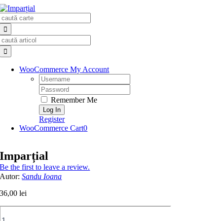
Skip
Search
to
for:
content
Search
for:
WooCommerce My Account
Username:
Password:
Remember Me
Register
WooCommerce Cart
0
Imparțial
Be the first to leave a review.
Autor:
Sandu Ioana
36,00
lei
Cantitate
Imparțial