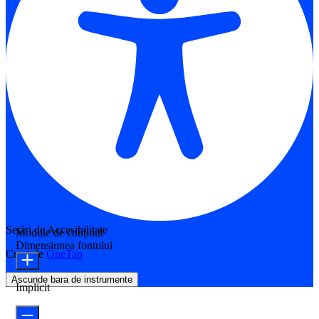
Setări de Accesibilitate
Module de conținut
Dimensiunea fontului
Creat de
OneTap
Ascunde bara de instrumente
Implicit