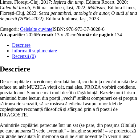
Limes, Florești-Cluj, 2017;
Ieșirea din timp
, Editura Rocart, 2020;
Calea lui Iacob
, Editura Junimea, Iași, 2022;
Mătăsuri
, Editura Limes,
Florești-Cluj, 2022;
Setea penumbrei
,
antologie de autor,
O sută și una
de poezii (2006–2022)
, Editura Junimea, Iași, 2023.
Categorii:
Celelalte cuvinte
ISBN:
978-973-37-3028-6
An apariție:
2026
Format:
13 x 20 cm
Număr de pagini:
134
Descriere
Informații suplimentare
Recenzii (0)
Descriere
De o simplitate cuceritoare, derulată lucid, cu dorința nemărturisită de a
reface nu atât MUZICA vieții cât, mai ales, PROZA vorbirii cotidiene,
poezia Ioanei Sandu e mai mult decât o făgăduință. Razele unui lirism
amintind bune lecturi din poeții „vechi” străbat compuneri ce-și propun
să transcrie senzații, să se rostească edictual asupra unor idei de
copleșitoare rezonanță filosofică și sfârșind prin a fi poezii de
DRAGOSTE.
Amintirile copilăriei petrecute într-un sat (se pare, din preajma Oltului)
pe care autoarea îl vede „vremuit” – imagine superbă! – se proiectează
cu grație necăutată în memoria sa și ne sunt povestite în versuri ușor