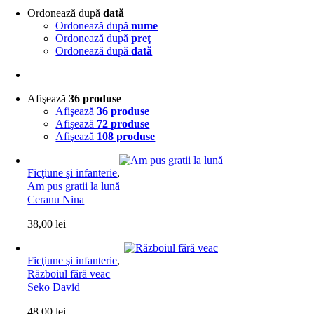
Ordonează după
dată
Ordonează după
nume
Ordonează după
preţ
Ordonează după
dată
Afişează
36 produse
Afişează
36 produse
Afişează
72 produse
Afişează
108 produse
Ficţiune şi infanterie
,
Am pus gratii la lună
Ceranu Nina
38,00
lei
Ficţiune şi infanterie
,
Războiul fără veac
Seko David
48,00
lei