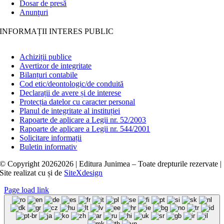
Dosar de presă
Anunţuri
INFORMAȚII INTERES PUBLIC
Achiziții publice
Avertizor de integritate
Bilanțuri contabile
Cod etic/deontologic/de conduită
Declarații de avere și de interese
Protecția datelor cu caracter personal
Planul de integritate al instituției
Rapoarte de aplicare a Legii nr. 52/2003
Rapoarte de aplicare a Legii nr. 544/2001
Solicitare informații
Buletin informativ
© Copyright
20262026 | Editura Junimea – Toate drepturile rezervate |
Site realizat cu
și
de
SiteXdesign
Page load link