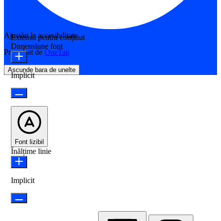
Ajustări la accesibilitate
Extensii pentru conținut
Dimensiune font
Propulsat de
OneTap
Ascunde bara de unelte
Implicit
Font lizibil
Înălțime linie
Implicit