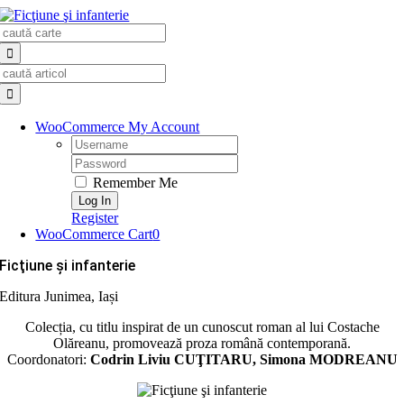
Skip
Search
to
for:
content
Search
for:
WooCommerce My Account
Username:
Password:
Remember Me
Register
WooCommerce Cart
0
Ficţiune şi infanterie
Editura Junimea, Iași
Colecția, cu titlu inspirat de un cunoscut roman al lui Costache
Olăreanu, promovează proza română contemporană.
Coordonatori:
Codrin Liviu CUŢITARU, Simona MODREANU