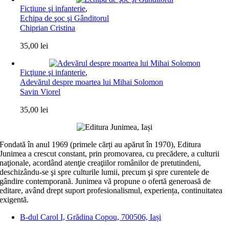
Ficţiune şi infanterie
,
Echipa de şoc şi Gânditorul
Chiprian Cristina
35,00
lei
Ficţiune şi infanterie
,
Adevărul despre moartea lui Mihai Solomon
Savin Viorel
35,00
lei
Fondată în anul 1969 (primele cărți au apărut în 1970), Editura
Junimea a crescut constant, prin promovarea, cu precădere, a culturii
naţionale, acordând atenţie creaţiilor românilor de pretutindeni,
deschizându-se şi spre culturile lumii, precum şi spre curentele de
gândire contemporană. Junimea vă propune o ofertă generoasă de
editare, având drept suport profesionalismul, experiența, continuitatea
exigentă.
B-dul Carol I, Grădina Copou, 700506, Iași