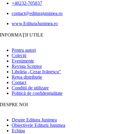
+40232-705837
contact@editurajunimea.ro
www.EdituraJunimea.ro
INFORMAŢII UTILE
Pentru autori
Colecţii
Evenimente
Revista Scriptor
Librăria „Cezar Ivănescu”
Rețea distribuție
Contact
Condiţii de utilizare
Politică de confidențialitate
DESPRE NOI
Despre Editura Junimea
Obiectivele Editurii Junimea
Echipa