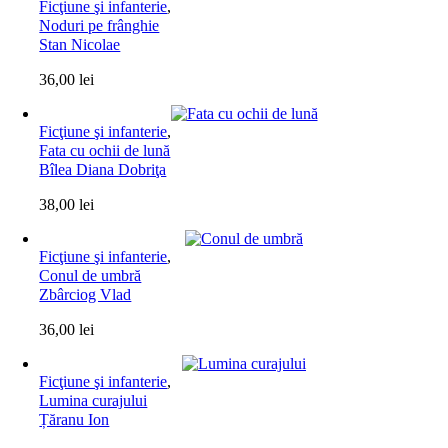
Ficţiune şi infanterie
,
Noduri pe frânghie
Stan Nicolae
36,00
lei
Ficţiune şi infanterie
,
Fata cu ochii de lună
Bîlea Diana Dobriţa
38,00
lei
Ficţiune şi infanterie
,
Conul de umbră
Zbârciog Vlad
36,00
lei
Ficţiune şi infanterie
,
Lumina curajului
Țăranu Ion