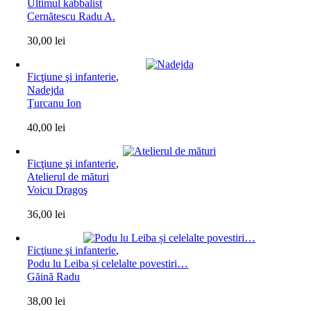
Ultimul kabbalist
Cernătescu Radu A.
30,00
lei
Ficţiune şi infanterie
,
Nadejda
Ţurcanu Ion
40,00
lei
Ficţiune şi infanterie
,
Atelierul de mături
Voicu Dragoş
36,00
lei
Ficţiune şi infanterie
,
Podu lu Leiba și celelalte povestiri…
Găină Radu
38,00
lei