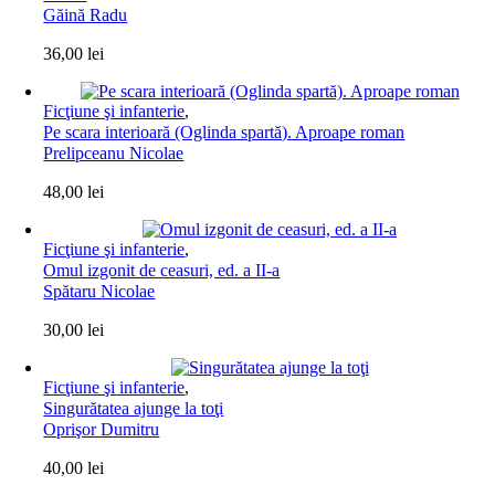
Găină Radu
36,00
lei
Ficţiune şi infanterie
,
Pe scara interioară (Oglinda spartă). Aproape roman
Prelipceanu Nicolae
48,00
lei
Ficţiune şi infanterie
,
Omul izgonit de ceasuri, ed. a II-a
Spătaru Nicolae
30,00
lei
Ficţiune şi infanterie
,
Singurătatea ajunge la toţi
Oprişor Dumitru
40,00
lei