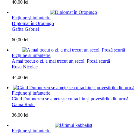
40,00
lei
Ficţiune şi infanterie
,
Diplomat în Oropingo
Gafița Gabriel
60,00
lei
Ficţiune şi infanterie
,
A mai trecut o zi, a mai trecut un secol. Proză scurtă
Rusu Nicolae
44,00
lei
Ficţiune şi infanterie
,
Când Dumnezeu se amețește cu rachiu și povestirile din urmă
Găină Radu
36,00
lei
Ficţiune şi infanterie
,