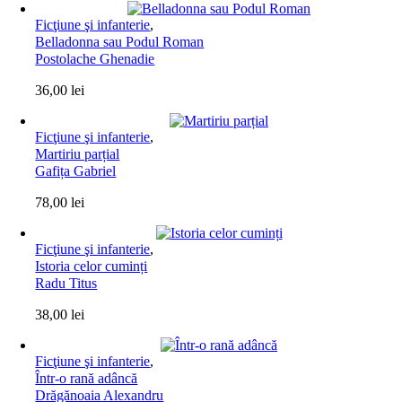
Ficţiune şi infanterie
,
Belladonna sau Podul Roman
Postolache Ghenadie
36,00
lei
Ficţiune şi infanterie
,
Martiriu parțial
Gafița Gabriel
78,00
lei
Ficţiune şi infanterie
,
Istoria celor cuminți
Radu Titus
38,00
lei
Ficţiune şi infanterie
,
Într-o rană adâncă
Drăgănoaia Alexandru