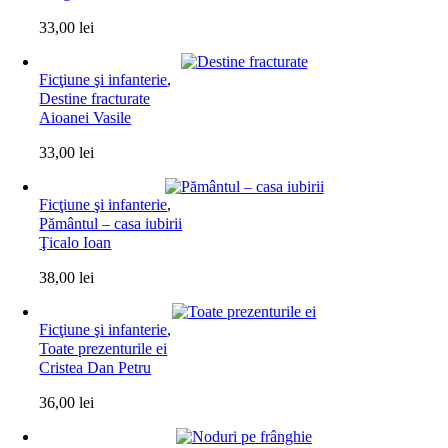
33,00
lei
Ficţiune şi infanterie
,
Destine fracturate
Aioanei Vasile
33,00
lei
Ficţiune şi infanterie
,
Pământul – casa iubirii
Ţicalo Ioan
38,00
lei
Ficţiune şi infanterie
,
Toate prezenturile ei
Cristea Dan Petru
36,00
lei