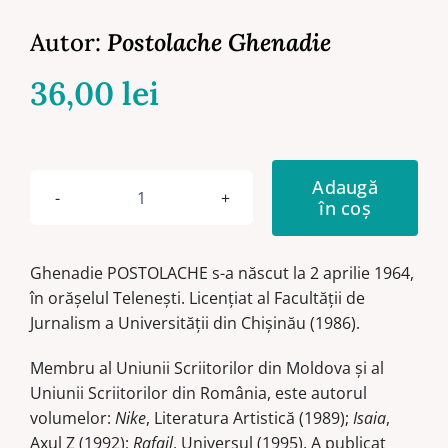
Autor:
Postolache Ghenadie
36,00
lei
Adaugă
în coș
Cantitate
Belladonna
sau
Ghenadie POSTOLACHE s-a născut la 2 aprilie 1964,
Podul
în orăşelul Teleneşti. Licenţiat al Facultăţii de
Roman
Jurnalism a Universităţii din Chişinău (1986).
Membru al Uniunii Scriitorilor din Moldova şi al
Uniunii Scriitorilor din România, este autorul
volumelor:
Nike
, Literatura Artistică (1989);
Isaia
,
Axul Z (1992);
Rafail
, Universul (1995). A publicat