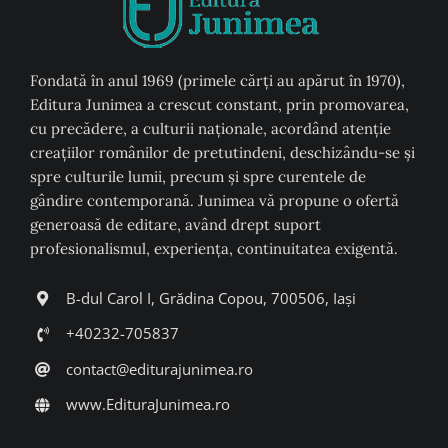
Fondată în anul 1969 (primele cărți au apărut în 1970),
Editura Junimea a crescut constant, prin promovarea,
cu precădere, a culturii naţionale, acordând atenţie
creaţiilor românilor de pretutindeni, deschizându-se şi
spre culturile lumii, precum şi spre curentele de
gândire contemporană. Junimea vă propune o ofertă
generoasă de editare, având drept suport
profesionalismul, experiența, continuitatea exigentă.
B-dul Carol I, Grădina Copou, 700506, Iași
+40232-705837
contact@editurajunimea.ro
www.EdituraJunimea.ro