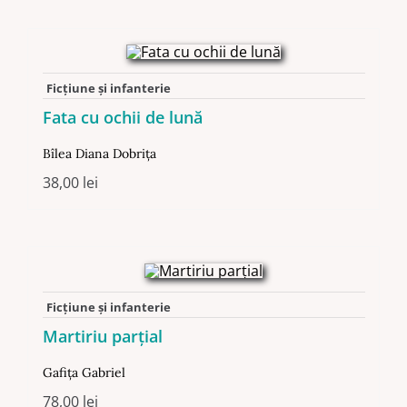
Ficţiune şi infanterie
Fata cu ochii de lună
Bîlea Diana Dobriţa
38,00
lei
Ficţiune şi infanterie
Martiriu parțial
Gafița Gabriel
78,00
lei