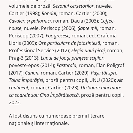
volumele de proză:
Sezonul cerşetorilor
, nuvele,
Cartier (1998);
Rondul
, roman, Cartier (2000);
Cavaleri şi paharnici
, roman, Dacia (2003);
Coffee-
house
, nuvele, Periscop (2006);
Şapte mii
, roman,
Periscop (2007);
Foc grecesc
, roman, ed. Grafema
Libris (2009);
Ore particulare de fotosinteză
, roman,
Professional Service (2012);
Elegia unui picaj
, roman,
Prag-3 (2013);
Lupul de foc şi prinţesa sciţilor
,
poveste-epos (2014);
Pastorala
, roman, Elan Poligraf
(2017);
Canon
, roman, Cartier (2020);
Paşii tăi spre
Taina Împărăţiei
, proză pentru copii, UNU (2020);
Alt
continent
, roman, Cartier (2023);
Un Soare mai mare
ca soarele sau Cina Împărătească
, proză pentru copii,
2023.
A fost distins cu numeroase premii literare
naţionale şi internaţionale.