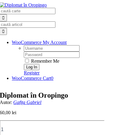
Skip
Search
to
for:
content
Search
for:
WooCommerce My Account
Username:
Password:
Remember Me
Register
WooCommerce Cart
0
Diplomat în Oropingo
Autor:
Gafița Gabriel
60,00
lei
Cantitate
Diplomat
în