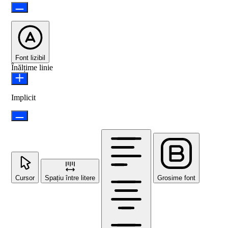
Font lizibil
Înălțime linie
Implicit
Cursor
Spațiu între litere
Grosime font