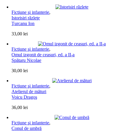
Ficţiune şi infanterie
,
Istorisiri răzleţe
Ţurcanu Ion
33,00
lei
Ficţiune şi infanterie
,
Omul izgonit de ceasuri, ed. a II-a
Spătaru Nicolae
30,00
lei
Ficţiune şi infanterie
,
Atelierul de mături
Voicu Dragoş
36,00
lei
Ficţiune şi infanterie
,
Conul de umbră