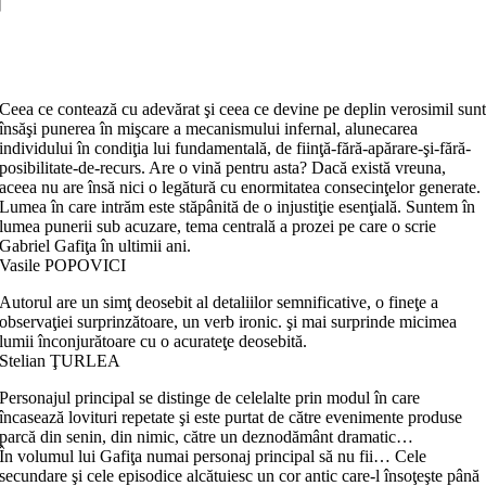
Oropingo
Adaugă în coș
Ceea ce contează cu adevărat şi ceea ce devine pe deplin verosimil sun
însăşi punerea în mişcare a mecanismului infernal, alunecarea
individului în condiţia lui fundamentală, de fiinţă-fără-apărare-şi-fără-
posibilitate-de-recurs. Are o vină pentru asta? Dacă există vreuna,
aceea nu are însă nici o legătură cu enormitatea consecinţelor generate.
Lumea în care intrăm este stăpânită de o injustiţie esenţială. Suntem în
lumea punerii sub acuzare, tema centrală a prozei pe care o scrie
Gabriel Gafiţa în ultimii ani.
Vasile POPOVICI
Autorul are un simţ deosebit al detaliilor semnificative, o fineţe a
observaţiei surprinzătoare, un verb ironic. şi mai surprinde micimea
lumii înconjurătoare cu o acurateţe deosebită.
Stelian ŢURLEA
Personajul principal se distinge de celelalte prin modul în care
încasează lovituri repetate şi este purtat de către evenimente produse
parcă din senin, din nimic, către un deznodământ dramatic…
În volumul lui Gafiţa numai personaj principal să nu fii… Cele
secundare şi cele episodice alcătuiesc un cor antic care-l însoţeşte până