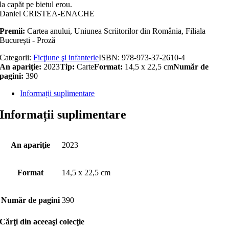
la capăt pe bietul erou.
Daniel CRISTEA-ENACHE
Premii:
Cartea anului, Uniunea Scriitorilor din România, Filiala
București - Proză
Categorii:
Ficţiune şi infanterie
ISBN:
978-973-37-2610-4
An apariţie:
2023
Tip:
Carte
Format:
14,5 x 22,5 cm
Număr de
pagini:
390
Informații suplimentare
Informații suplimentare
An apariţie
2023
Format
14,5 x 22,5 cm
Număr de pagini
390
Cărţi din aceeaşi colecţie