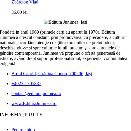
Zbârciog Vlad
36,00
lei
Fondată în anul 1969 (primele cărți au apărut în 1970), Editura
Junimea a crescut constant, prin promovarea, cu precădere, a culturii
naţionale, acordând atenţie creaţiilor românilor de pretutindeni,
deschizându-se şi spre culturile lumii, precum şi spre curentele de
gândire contemporană. Junimea vă propune o ofertă generoasă de
editare, având drept suport profesionalismul, experiența, continuitatea
exigentă.
B-dul Carol I, Grădina Copou, 700506, Iași
+40232-705837
contact@editurajunimea.ro
www.EdituraJunimea.ro
INFORMAŢII UTILE
Pentru autori