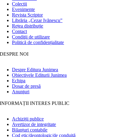
Colecţii
Evenimente
Revista Scriptor
Librăria „Cezar Ivănescu”
Rețea distribuție
Contact
Condiţii de utilizare
Politică de confidențialitate
DESPRE NOI
Despre Editura Junimea
Obiectivele Editurii Junimea
Echipa
Dosar de presă
Anunţuri
INFORMAȚII INTERES PUBLIC
Achiziții publice
Avertizor de integritate
Bilanțuri contabile
Cod etic/deontologic/de conduită