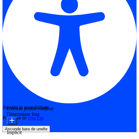
Ajustări la accesibilitate
Extensii pentru conținut
Dimensiune font
Propulsat de
OneTap
Ascunde bara de unelte
Implicit