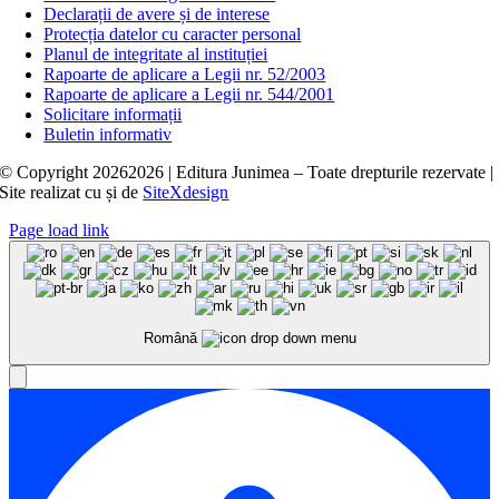
Declarații de avere și de interese
Protecția datelor cu caracter personal
Planul de integritate al instituției
Rapoarte de aplicare a Legii nr. 52/2003
Rapoarte de aplicare a Legii nr. 544/2001
Solicitare informații
Buletin informativ
© Copyright
20262026 | Editura Junimea – Toate drepturile rezervate |
Site realizat cu
și
de
SiteXdesign
Page load link
Română