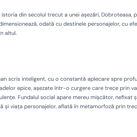
istoria din secolul trecut a unei aşezări, Dobroteasa, p
edimensionează, odată cu destinele personajelor, cu ef
n altul.
n scris inteligent, cu o constantă aplecare spre pro
adelor epice, aşezate într-o curgere care trece prin var
rbulenţe. Fundalul social apare mereu mişcător, nefixat 
şi viaţa personajelor, aflată în metamorfoză prin trece