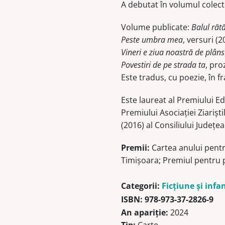
A debutat în volumul colect
Volume publicate:
Balul rătă
Peste umbra mea
, versuri (2
Vineri e ziua noastră de plâns
Povestiri de pe strada ta
, pro
Este tradus, cu poezie, în f
Este laureat al Premiului Ed
Premiului Asociaţiei Ziarişt
(2016) al Consiliului Judeţea
Premii:
Cartea anului pentru
Timișoara; Premiul pentru pr
Categorii:
Ficţiune şi infa
ISBN:
978-973-37-2826-9
An apariție:
2024