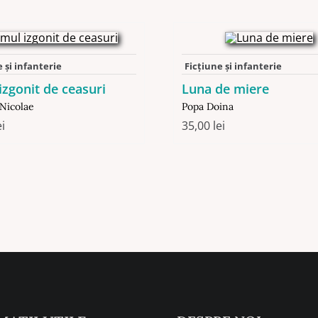
 şi infanterie
Ficţiune şi infanterie
zgonit de ceasuri
Luna de miere
 Nicolae
Popa Doina
ei
35,00
lei