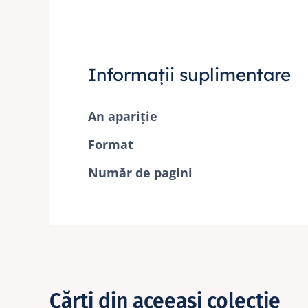
Informații suplimentare
An apariție
Format
Număr de pagini
Cărţi din aceeaşi colecţie