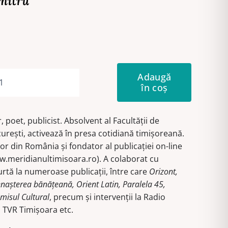
mitru
Adaugă
în coș
Cantitate
Singurătatea
ajunge
poet, publicist. Absolvent al Facultăţii de
la
cureşti, activează în presa cotidiană timişoreană.
toţi
or din România şi fondator al publicaţiei on-line
w.meridianultimisoara.ro). A colaborat cu
curtă la numeroase publicaţii, între care
Orizont,
enaşterea bănăţeană, Orient Latin, Paralela 45,
omisul Cultural
, precum şi intervenţii la Radio
 TVR Timişoara etc.