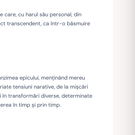
e care, cu harul său personal, din
ect transcendent, ca într-o băsmuire
funzimea epicului, menţinând mereu
iate tensiuni narative, de la mişcări
şi în transformări diverse, determinate
rea în timp şi prin timp.