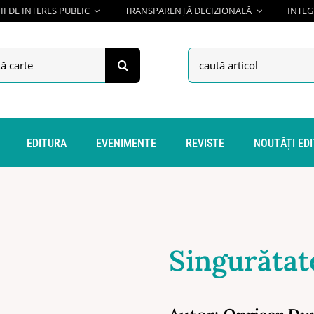
I DE INTERES PUBLIC
TRANSPARENȚĂ DECIZIONALĂ
INTEG
h
Search
for:
EDITURA
EVENIMENTE
REVISTE
NOUTĂȚI ED
Singurătate