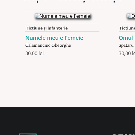
Ficţiune şi infanterie
Ficţiune
Numele meu e Femeie
Omul i
Calamanciuc Gheorghe
Spătaru
30,00
lei
30,00
l