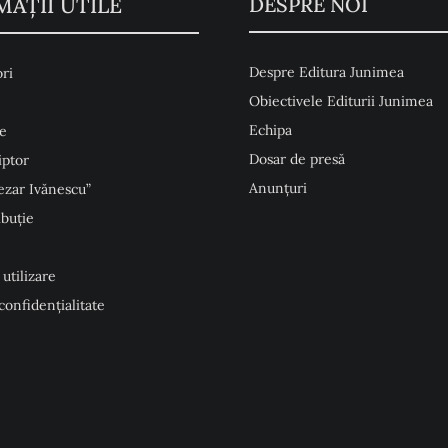
MAŢII UTILE
DESPRE NOI
Despre Editura Junimea
ri
Obiectivele Editurii Junimea
Echipa
e
Dosar de presă
iptor
Anunţuri
ezar Ivănescu”
ibuție
 utilizare
 confidențialitate