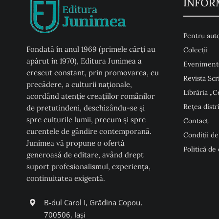
INFOR
Pentru auto
Fondată în anul 1969 (primele cărți au
Colecţii
apărut în 1970), Editura Junimea a
Eveniment
crescut constant, prin promovarea, cu
Revista Scr
precădere, a culturii naţionale,
Librăria „C
acordând atenţie creaţiilor românilor
Rețea distr
de pretutindeni, deschizându-se şi
spre culturile lumii, precum şi spre
Contact
curentele de gândire contemporană.
Condiţii de
Junimea vă propune o ofertă
Politică de
generoasă de editare, având drept
suport profesionalismul, experiența,
continuitatea exigentă.
B-dul Carol I, Grădina Copou,
700506, Iași