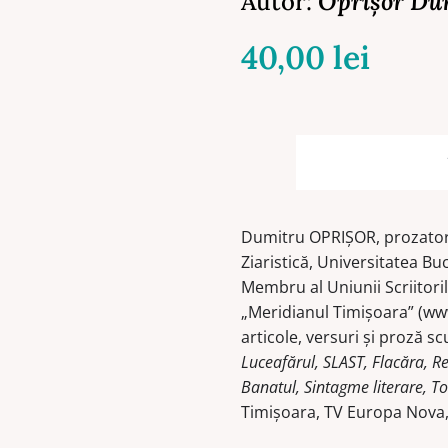
Autor:
Oprişor Du
40,00
lei
Dumitru OPRIŞOR, prozator, 
Ziaristică, Universitatea Bu
Membru al Uniunii Scriitoril
„Meridianul Timişoara” (ww
articole, versuri şi proză s
Luceafărul, SLAST, Flacăra, R
Banatul, Sintagme literare, T
Timişoara, TV Europa Nova,