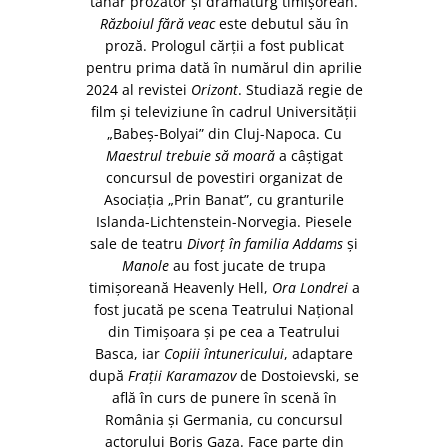
tânăr prozator şi dramaturg timişorean.
Războiul fără veac
este debutul său în
proză. Prologul cărţii a fost publicat
pentru prima dată în numărul din aprilie
2024 al revistei
Orizont
. Studiază regie de
film şi televiziune în cadrul Universităţii
„Babeş-Bolyai” din Cluj-Napoca. Cu
Maestrul trebuie să moară
a câştigat
concursul de povestiri organizat de
Asociaţia „Prin Banat”, cu granturile
Islanda-Lichtenstein-Norvegia. Piesele
sale de teatru
Divorţ în familia Addams
şi
Manole
au fost jucate de trupa
timişoreană Heavenly Hell,
Ora Londrei
a
fost jucată pe scena Teatrului Naţional
din Timişoara şi pe cea a Teatrului
Basca, iar
Copiii întunericului
, adaptare
după
Fraţii Karamazov
de Dostoievski, se
află în curs de punere în scenă în
România şi Germania, cu concursul
actorului Boris Gaza. Face parte din