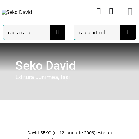
Skip
to
content
Search
Search
for:
for:
Seko David
Editura Junimea, Iași
David SEKO (n. 12 ianuarie 2006) este un