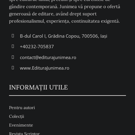
gândire contemporană. Junimea vă propune o ofertă
generoasă de editare, având drept suport
profesionalismul, experiența, continuitatea exigentă.
B-dul Carol I, Grădina Copou, 700506, Iași
+40232-705837
contact@editurajunimea.ro
www.EdituraJunimea.ro
INFORMAŢII UTILE
Pentru autori
Colecţii
Evenimente
Revista Scriptor