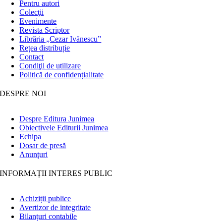
Pentru autori
Colecţii
Evenimente
Revista Scriptor
Librăria „Cezar Ivănescu”
Rețea distribuție
Contact
Condiţii de utilizare
Politică de confidențialitate
DESPRE NOI
Despre Editura Junimea
Obiectivele Editurii Junimea
Echipa
Dosar de presă
Anunţuri
INFORMAȚII INTERES PUBLIC
Achiziții publice
Avertizor de integritate
Bilanțuri contabile