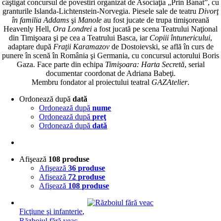
câştigat concursul de povestiri organizat de Asociaţia „Prin Banat”, cu
granturile Islanda-Lichtenstein-Norvegia. Piesele sale de teatru
Divorţ
în familia Addams
şi
Manole
au fost jucate de trupa timişoreană
Heavenly Hell,
Ora Londrei
a fost jucată pe scena Teatrului Naţional
din Timişoara şi pe cea a Teatrului Basca, iar
Copiii întunericului
,
adaptare după
Fraţii Karamazov
de Dostoievski, se află în curs de
punere în scenă în România şi Germania, cu concursul actorului Boris
Gaza. Face parte din echipa
Timişoara: Harta Secretă
, serial
documentar coordonat de Adriana Babeţi.
Membru fondator al proiectului teatral
GAZAtelier
.
Ordonează după
dată
Ordonează după
nume
Ordonează după
preţ
Ordonează după
dată
Afişează
108 produse
Afişează
36 produse
Afişează
72 produse
Afişează
108 produse
Ficţiune şi infanterie
,
Războiul fără veac