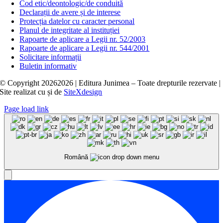
Cod etic/deontologic/de conduită
Declarații de avere și de interese
Protecția datelor cu caracter personal
Planul de integritate al instituției
Rapoarte de aplicare a Legii nr. 52/2003
Rapoarte de aplicare a Legii nr. 544/2001
Solicitare informații
Buletin informativ
© Copyright
20262026 | Editura Junimea – Toate drepturile rezervate |
Site realizat cu
și
de
SiteXdesign
Page load link
Română