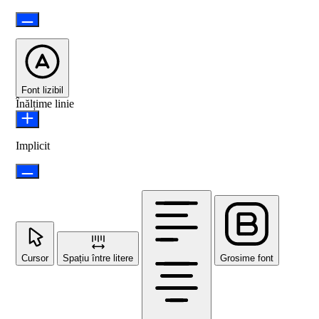
Font lizibil
Înălțime linie
Implicit
Cursor
Spațiu între litere
Grosime font