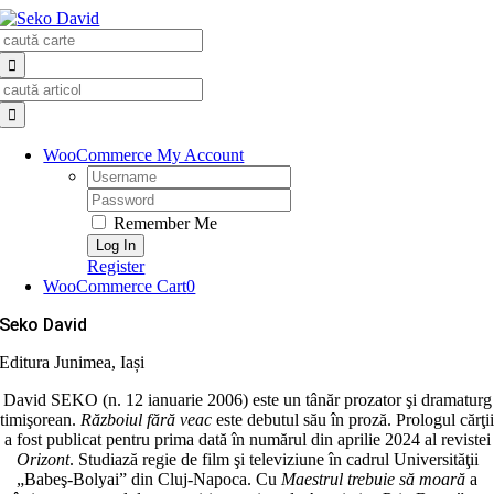
Skip
Search
to
for:
content
Search
for:
WooCommerce My Account
Username:
Password:
Remember Me
Register
WooCommerce Cart
0
Seko David
Editura Junimea, Iași
David SEKO (n. 12 ianuarie 2006) este un tânăr prozator şi dramaturg
timişorean.
Războiul fără veac
este debutul său în proză. Prologul cărţii
a fost publicat pentru prima dată în numărul din aprilie 2024 al revistei
Orizont
. Studiază regie de film şi televiziune în cadrul Universităţii
„Babeş-Bolyai” din Cluj-Napoca. Cu
Maestrul trebuie să moară
a