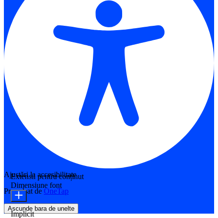
Ajustări la accesibilitate
Extensii pentru conținut
Dimensiune font
Propulsat de
OneTap
Ascunde bara de unelte
Implicit