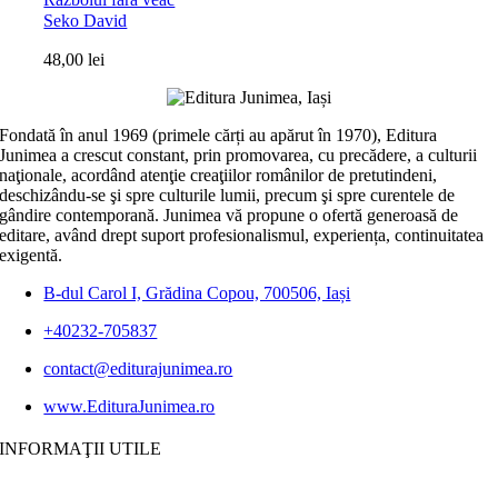
Seko David
48,00
lei
Fondată în anul 1969 (primele cărți au apărut în 1970), Editura
Junimea a crescut constant, prin promovarea, cu precădere, a culturii
naţionale, acordând atenţie creaţiilor românilor de pretutindeni,
deschizându-se şi spre culturile lumii, precum şi spre curentele de
gândire contemporană. Junimea vă propune o ofertă generoasă de
editare, având drept suport profesionalismul, experiența, continuitatea
exigentă.
B-dul Carol I, Grădina Copou, 700506, Iași
+40232-705837
contact@editurajunimea.ro
www.EdituraJunimea.ro
INFORMAŢII UTILE