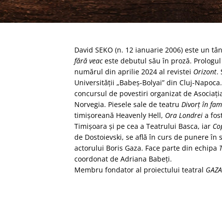
David SEKO (n. 12 ianuarie 2006) este un tâ
fără veac
este debutul său în proză. Prologul 
numărul din aprilie 2024 al revistei
Orizont
.
Universităţii „Babeş-Bolyai” din Cluj-Napoca
concursul de povestiri organizat de Asociaţia
Norvegia. Piesele sale de teatru
Divorţ în fa
timişoreană Heavenly Hell,
Ora Londrei
a fos
Timişoara şi pe cea a Teatrului Basca, iar
Cop
de Dostoievski, se află în curs de punere î
actorului Boris Gaza. Face parte din echipa
coordonat de Adriana Babeţi.
Membru fondator al proiectului teatral
GAZA