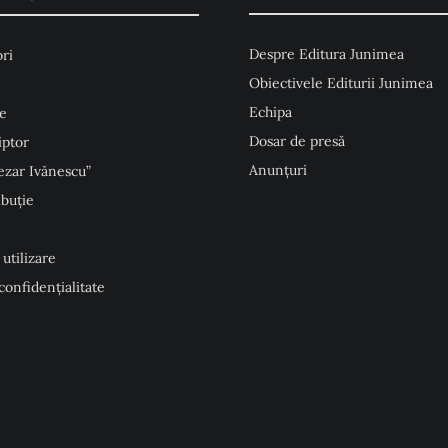
Despre Editura Junimea
ri
Obiectivele Editurii Junimea
Echipa
e
Dosar de presă
iptor
Anunţuri
ezar Ivănescu”
ibuție
 utilizare
 confidențialitate