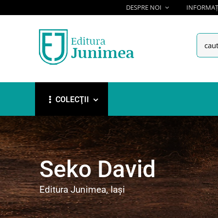
Skip
DESPRE NOI
INFORMAȚI
to
content
Searc
for:
COLECŢII
Seko David
Editura Junimea, Iași