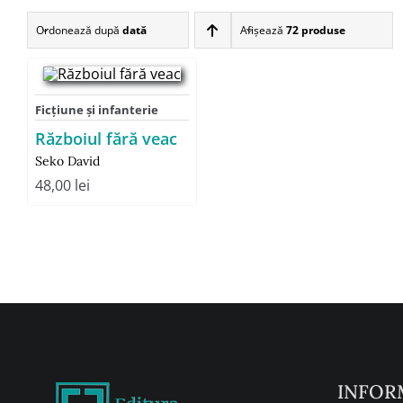
Ordonează după
dată
Afişează
72 produse
Ficţiune şi infanterie
Războiul fără veac
Seko David
48,00
lei
INFOR