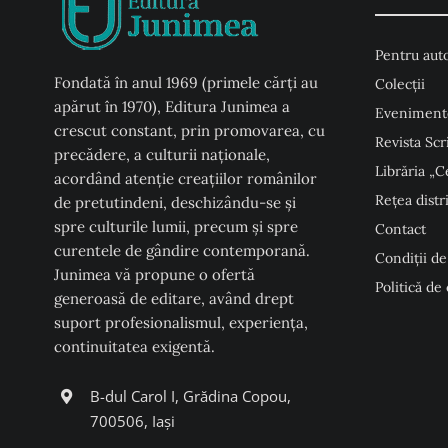
Pentru auto
Fondată în anul 1969 (primele cărți au
Colecţii
apărut în 1970), Editura Junimea a
Eveniment
crescut constant, prin promovarea, cu
Revista Scr
precădere, a culturii naţionale,
Librăria „C
acordând atenţie creaţiilor românilor
Rețea distr
de pretutindeni, deschizându-se şi
spre culturile lumii, precum şi spre
Contact
curentele de gândire contemporană.
Condiţii de
Junimea vă propune o ofertă
Politică de
generoasă de editare, având drept
suport profesionalismul, experiența,
continuitatea exigentă.
B-dul Carol I, Grădina Copou,
700506, Iași