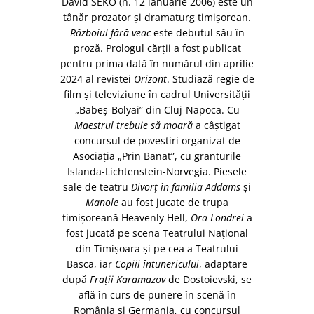
David SEKO (n. 12 ianuarie 2006) este un
tânăr prozator şi dramaturg timişorean.
Războiul fără veac
este debutul său în
proză. Prologul cărţii a fost publicat
pentru prima dată în numărul din aprilie
2024 al revistei
Orizont
. Studiază regie de
film şi televiziune în cadrul Universităţii
„Babeş-Bolyai” din Cluj-Napoca. Cu
Maestrul trebuie să moară
a câştigat
concursul de povestiri organizat de
Asociaţia „Prin Banat”, cu granturile
Islanda-Lichtenstein-Norvegia. Piesele
sale de teatru
Divorţ în familia Addams
şi
Manole
au fost jucate de trupa
timişoreană Heavenly Hell,
Ora Londrei
a
fost jucată pe scena Teatrului Naţional
din Timişoara şi pe cea a Teatrului
Basca, iar
Copiii întunericului
, adaptare
după
Fraţii Karamazov
de Dostoievski, se
află în curs de punere în scenă în
România şi Germania, cu concursul