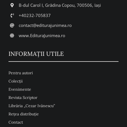
B-dul Carol I, Grădina Copou, 700506, Iași
+40232-705837
contact@editurajunimea.ro
www.EdituraJunimea.ro
INFORMAŢII UTILE
Pentru autori
Colecţii
Evenimente
Revista Scriptor
Librăria „Cezar Ivănescu”
Rețea distribuție
Contact