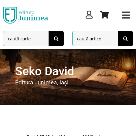
Skip
to
content
Search
Search
for:
for:
Seko David
Editura Junimea, Iași