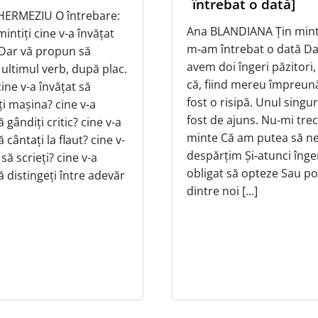
întrebat o dată]
 HERMEZIU O întrebare:
Ana BLANDIANA Țin mint
intiți cine v-a învățat
m‑am întrebat o dată Da
? Dar vă propun să
avem doi îngeri păzitori
 ultimul verb, după plac.
că, fiind mereu împreună,
ine v-a învățat să
fost o risipă. Unul singur
i mașina? cine v-a
fost de ajuns. Nu‑mi tre
ă gândiți critic? cine v-a
minte Că am putea să n
ă cântați la flaut? cine v-
despărțim Și‑atunci înger
 să scrieți? cine v-a
obligat să opteze Sau p
ă distingeți între adevăr
dintre noi [...]