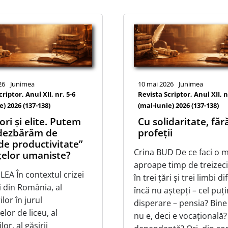
26
Junimea
10 mai 2026
Junimea
riptor, Anul XII, nr. 5-6
Revista Scriptor, Anul XII, n
e) 2026 (137-138)
(mai-iunie) 2026 (137-138)
ori și elite. Putem
Cu solidaritate, făr
 dezbărăm de
profeții
 de productivitate”
Crina BUD De ce faci o 
nțelor umaniste?
aproape timp de treizeci
ILEA În contextul crizei
în trei țări și trei limbi di
i din România, al
încă nu aștepți – cel puț
lor în jurul
disperare – pensia? Bine 
lor de liceu, al
nu e, deci e vocațională?
or, al găsirii