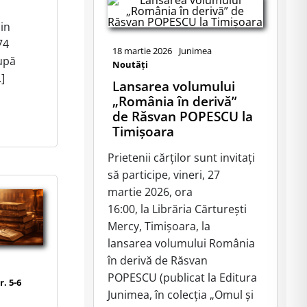
din
74
18 martie 2026
Junimea
upă
Noutăţi
.]
Lansarea volumului
„România în derivă”
de Răsvan POPESCU la
Timişoara
Prietenii cărților sunt invitați
să participe, vineri, 27
martie 2026, ora
16:00, la Librăria Cărturești
Mercy, Timișoara, la
lansarea volumului România
în derivă de Răsvan
POPESCU (publicat la Editura
r. 5-6
Junimea, în colecția „Omul și