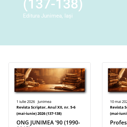
(137-138)
Editura Junimea, Iași
1 iulie 2026
Junimea
10 mai 20
Revista Scriptor, Anul XII, nr. 5-6
Revista Sc
(mai-iunie) 2026 (137-138)
(mai-iuni
ONG JUNIMEA ’90 (1990-
Profe