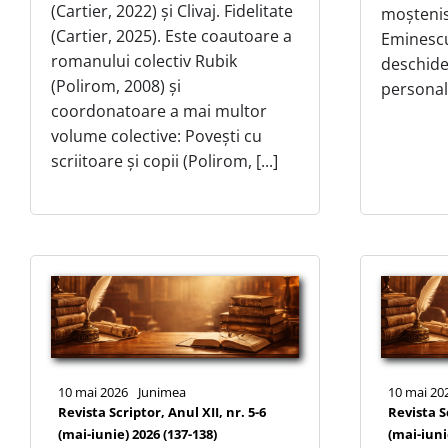
(Cartier, 2022) și Clivaj. Fidelitate
moștenis
(Cartier, 2025). Este coautoare a
Eminescu
romanului colectiv Rubik
deschide
(Polirom, 2008) și
personală,
coordonatoare a mai multor
volume colective: Povești cu
scriitoare și copii (Polirom, [...]
10 mai 2026
Junimea
10 mai 20
Revista Scriptor, Anul XII, nr. 5-6
Revista Sc
(mai-iunie) 2026 (137-138)
(mai-iuni