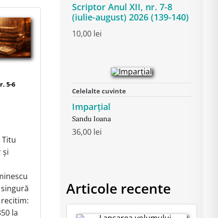
Scriptor Anul XII, nr. 7-8
(iulie-august) 2026 (139-140)
10,00
lei
r. 5-6
Celelalte cuvinte
Imparțial
Sandu Ioana
36,00
lei
Titu
 și
 Eminescu
Articole recente
 singură
 recitim:
850 la