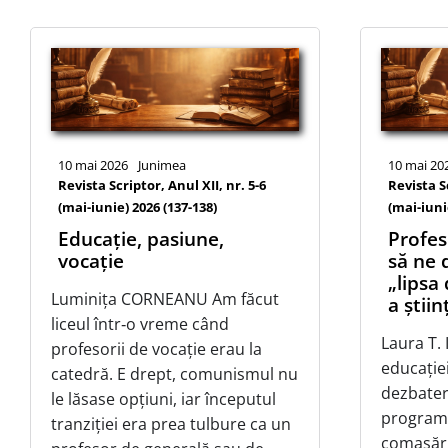
10 mai 2026
Junimea
10 mai 20
Revista Scriptor, Anul XII, nr. 5-6
Revista Sc
(mai-iunie) 2026 (137-138)
(mai-iuni
Educație, pasiune,
Profes
vocație
să ne
„lipsa
Luminița CORNEANU Am făcut
a știi
liceul într‑o vreme când
Laura T. 
profesorii de vocație erau la
educație
catedră. E drept, comunismul nu
dezbateri
le lăsase opțiuni, iar începutul
programe
tranziției era prea tulbure ca un
comasăril