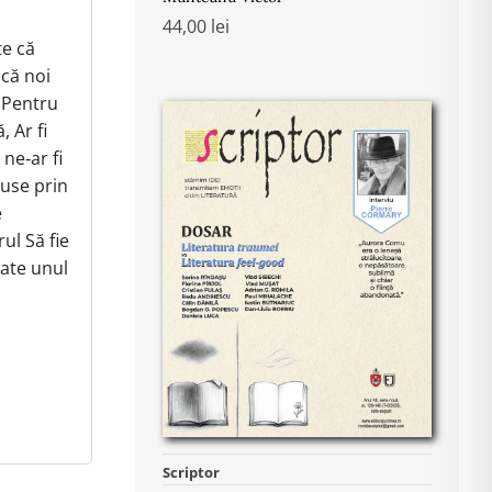
44,00
lei
e că
că noi
, Pentru
 Ar fi
 ne‑ar fi
cuse prin
e
ul Să fie
oate unul
Scriptor