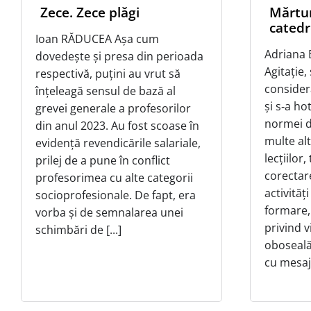
Zece. Zece plăgi
Mărtur
catedr
Ioan RĂDUCEA Așa cum
Adriana 
dovedește și presa din perioada
Agitație,
respectivă, puțini au vrut să
consider
înțeleagă sensul de bază al
și s‑a h
grevei generale a profesorilor
normei di
din anul 2023. Au fost scoase în
multe alt
evidență revendicările salariale,
lecțiilor
prilej de a pune în conflict
corectare
profesorimea cu alte categorii
activităț
socioprofesionale. De fapt, era
formare,
vorba și de semnalarea unei
privind v
schimbări de [...]
oboseală
cu mesaje