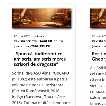
10 mai 2026
Junimea
10 mai 20
Revista Scriptor, Anul XII, nr. 5-6
Revista Sc
(mai-iunie) 2026 (137-138)
(mai-iuni
„Spun că, indiferent ce
Recitin
am scris, am scris mereu
Gheor
scrisori de dragoste”
Ala SAI
Sorina RÎNDAȘU Alina PURCARU
cei care
(n. 1982) este autoarea a patru
că era fo
volume de poezie, rezistență
vieții sal
(Cartea Românească, 2016),
cunoașter
Indigo (București, Tracus Arte,
sale int
2018), Tot mai multă splendoare
Eminovici