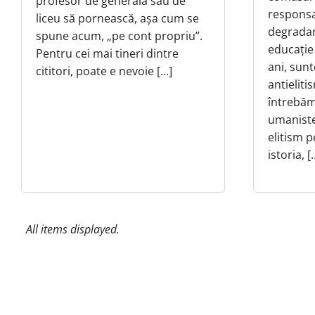
profesor de generală sau de
responsa
liceu să pornească, așa cum se
degradar
spune acum, „pe cont propriu”.
educație
Pentru cei mai tineri dintre
ani, sun
cititori, poate e nevoie [...]
antieliti
întrebăm 
umaniste
elitism 
istoria, [..