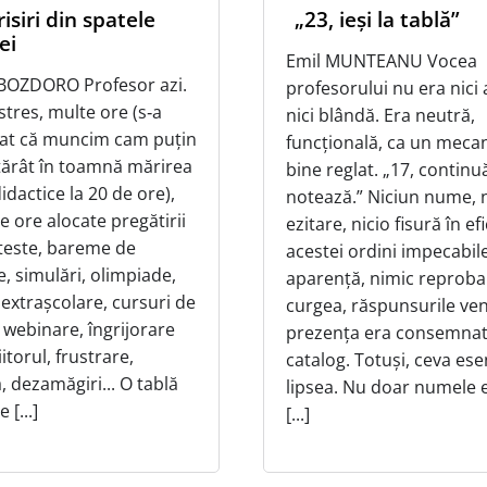
isiri din spatele
„23, ieși la tablă”
ei
Emil MUNTEANU Vocea
BOZDORO Profesor azi.
profesorului nu era nici 
 stres, multe ore (s‑a
nici blândă. Era neutră,
at că muncim cam puțin
funcțională, ca un meca
otărât în toamnă mărirea
bine reglat. „17, continuă
dactice la 20 de ore),
notează.” Niciun nume, n
e ore alocate pregătirii
ezitare, nicio fisură în ef
, teste, bareme de
acestei ordini impecabile
, simulări, olimpiade,
aparență, nimic reprobab
i extrașcolare, cursuri de
curgea, răspunsurile ve
 webinare, îngrijorare
prezența era consemnat
iitorul, frustrare,
catalog. Totuși, ceva ese
, dezamăgiri... O tablă
lipsea. Nu doar numele e
 [...]
[...]