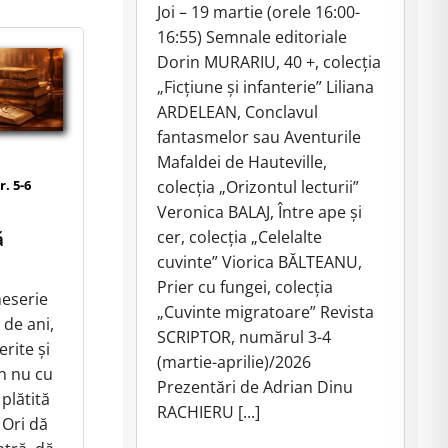
Joi – 19 martie (orele 16:00-
16:55) Semnale editoriale
Dorin MURARIU, 40 +, colecția
„Ficțiune și infanterie” Liliana
ARDELEAN, Conclavul
fantasmelor sau Aventurile
Mafaldei de Hauteville,
r. 5-6
colecția „Orizontul lecturii”
Veronica BALAJ, Între ape și
ă
cer, colecția „Celelalte
cuvinte” Viorica BĂLTEANU,
Prier cu fungei, colecția
meserie
„Cuvinte migratoare” Revista
 de ani,
SCRIPTOR, numărul 3-4
ferite și
(martie-aprilie)/2026
in nu cu
Prezentări de Adrian Dinu
plătită
RACHIERU [...]
 Ori dă