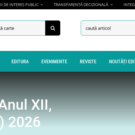
I DE INTERES PUBLIC
TRANSPARENȚĂ DECIZIONALĂ
INTEG
h
Search
for:
EDITURA
EVENIMENTE
REVISTE
NOUTĂȚI ED
Anul XII,
e) 2026