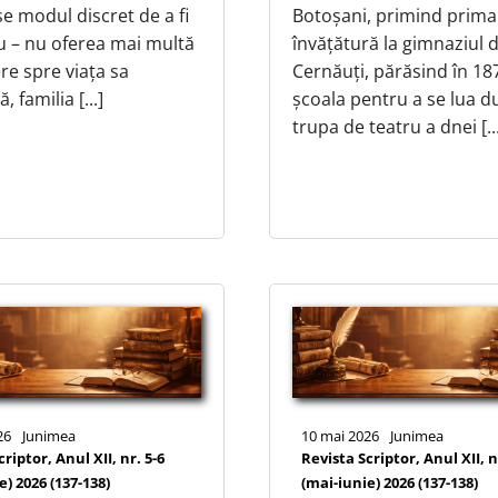
e modul discret de a fi
Botoșani, primind prima
 – nu oferea mai multă
învățătură la gimnaziul 
re spre viața sa
Cernăuți, părăsind în 18
 familia [...]
școala pentru a se lua d
trupa de teatru a dnei [..
26
Junimea
10 mai 2026
Junimea
riptor, Anul XII, nr. 5-6
Revista Scriptor, Anul XII, n
e) 2026 (137-138)
(mai-iunie) 2026 (137-138)