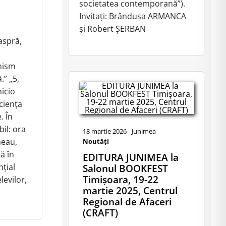
societatea contemporană”).
Invitați: Brândușa ARMANCA
și Robert ȘERBAN
aspră,
nism
.” „5,
icio
iciența
. În
il: ora
18 martie 2026
Junimea
neau,
Noutăţi
ă în
EDITURA JUNIMEA la
nțial
Salonul BOOKFEST
Timișoara, 19-22
levilor,
martie 2025, Centrul
Regional de Afaceri
(CRAFT)