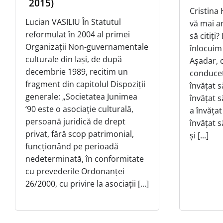
2015)
Cristina
Lucian VASILIU În Statutul
vă mai am
reformulat în 2004 al primei
să citiți
Organizații Non-guvernamentale
înlocuim
culturale din Iași, de după
Așadar, c
decembrie 1989, recitim un
conduceț
fragment din capitolul Dispoziții
învățat s
generale: „Societatea Junimea
învățat s
’90 este o asociație culturală,
a învățat
persoană juridică de drept
învățat s
privat, fără scop patrimonial,
și [...]
funcționând pe perioadă
nedeterminată, în conformitate
cu prevederile Ordonanței
26/2000, cu privire la asociații [...]