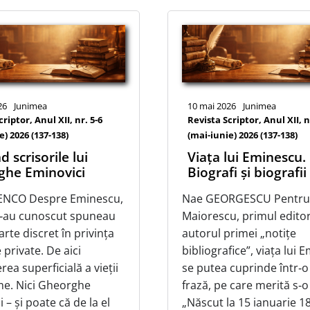
26
Junimea
10 mai 2026
Junimea
riptor, Anul XII, nr. 5-6
Revista Scriptor, Anul XII, n
e) 2026 (137-138)
(mai-iunie) 2026 (137-138)
d scrisorile lui
Viaţa lui Eminescu.
ghe Eminovici
Biografi și biografii
NENCO Despre Eminescu,
Nae GEORGESCU Pentru 
 l‑au cunoscut spuneau
Maiorescu, primul editor
arte discret în privința
autorul primei „notițe
e private. De aici
bibliografice”, viața lui
ea superficială a vieții
se putea cuprinde într‑o
ime. Nici Gheorghe
frază, pe care merită s‑o
 – și poate că de la el
„Născut la 15 ianuarie 1