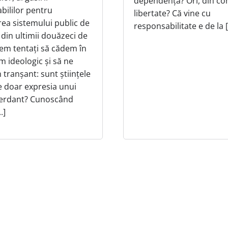
dependență? Ori, din co
bililor pentru
libertate? Că vine cu
ea sistemului public de
responsabilitate e de la [.
 din ultimii douăzeci de
tem tentați să cădem în
sm ideologic și să ne
tranșant: sunt științele
 doar expresia unui
perdant? Cunoscând
.]