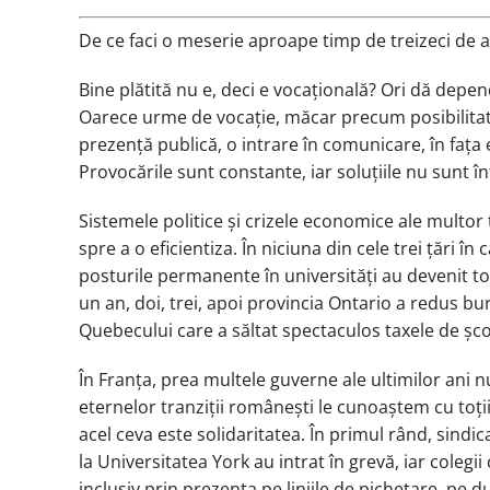
De ce faci o meserie aproape timp de treizeci de ani,
Bine plătită nu e, deci e vocațională? Ori dă depend
Oarece urme de vocație, măcar precum posibilitate
prezență publică, o intrare în comunicare, în fața 
Provocările sunt constante, iar soluțiile nu sunt 
Sistemele politice și crizele economice ale multor
spre a o eficientiza. În niciuna din cele trei țări
posturile permanente în universități au devenit t
un an, doi, trei, apoi provincia Ontario a redus bu
Quebecului care a săltat spectaculos taxele de școl
În Franța, prea multele guverne ale ultimilor ani 
eternelor tranziții românești le cunoaștem cu toț
acel ceva este solidaritatea. În primul rând, sindi
la Universitatea York au intrat în grevă, iar colegi
inclusiv prin prezența pe liniile de pichetare, pe d