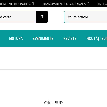
I DE INTERES PUBLIC
TRANSPARENȚĂ DECIZIONALĂ
INTEG
h
Search
for:
EDITURA
EVENIMENTE
REVISTE
NOUTĂȚI ED
Crina BUD