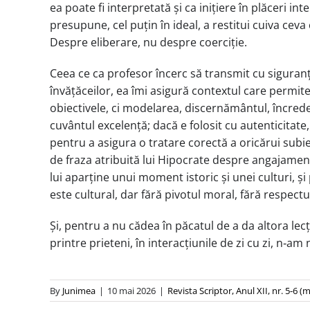
ea poate fi interpretată și ca inițiere în plăceri 
presupune, cel puțin în ideal, a restitui cuiva ceva
Despre eliberare, nu despre coerciție.
Ceea ce ca profesor încerc să transmit cu siguranț
învățăceilor, ea îmi asigură contextul care permit
obiectivele, ci modelarea, discernământul, încrede
cuvântul excelență; dacă e folosit cu autenticitate, 
pentru a asigura o tratare corectă a oricărui subi
de fraza atribuită lui Hipocrate despre angajament
lui aparține unui moment istoric și unei culturi,
este cultural, dar fără pivotul moral, fără respectu
Și, pentru a nu cădea în păcatul de a da altora lecț
printre prieteni, în interacțiunile de zi cu zi, n‑am 
By
Junimea
|
10 mai 2026
|
Revista Scriptor, Anul XII, nr. 5-6 (