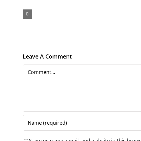
ONG
JUNIMEA
’90
(1990-
2015)
Leave A Comment
Comment
Save my name, email, and website in this brows