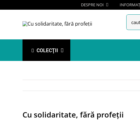
Skip
DESPRE NOI
INFORMAȚI
to
Searc
content
for:
COLECŢII
Cu solidaritate, fără profeții