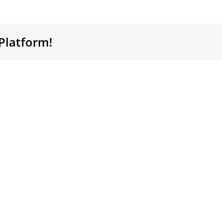
Platform!
[Țin
mint