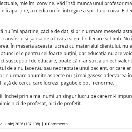
intelectuale, mie îmi convine. Văd însă munca unui profesor m
 ce îi aparține, a media un fel întregire a spiritului cuiva. E
ă nu îmi aparține, căci e de dat, și prin urmare meseria as
e transferul și șansa de a învăța și eu din fiecare schimb. N
rea. În meseria aceasta lucrezi cu materialul clientului, n
atunci el e pentru cei foarte puțini, dar educația nu are voie 
ect susceptibil de educare, poate că n‑ar strica un echivale
ul de a nu face rău sau nedreptate unui pacient, oricare ar f
 și prin urmare anumite aspecte nu‑și mai găsesc adecvarea
l față de cei cu care lucrezi, pagubele pot fi enorme.
ii, închei prin a mai numi un singur lucru pe care mi‑l impun: 
nimic nici de profesat, nici de profețit.
mai-iunie) 2026 (137-138)
|
0 Comments