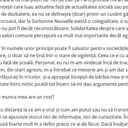
ești care luau atitudine față de actualitatea socială sau poli
oc de dezbatere, ea nu se definește (doar) printr‑un cuvânt gă
ocoasă, dar la Sorbonne Nouvelle există o colegialitate, o s
 nu pot fi decât recunoscătoare. Solidaritatea despre care v
a valori comune percepute ca mult mai importante decât ego‑
în numele unor principii poate fi salvator pentru societățile
e, ci doar să ne țină într‑o stare de vigilență. Ceea ce e cu 
o au față de școală. Personal, eu nu m‑am vindecat încă de tra
n, din start agresiv, m‑a întrebat ce meserie am și am dat 
 înfășurați în tricolor, și‑a apropiat bicepșii de bărbia mea ș
vitate întru nimic jucată tot încerc să‑mi dau argumente pentr
că munca mea are un rost?
cu distanță la ce am a vrut și cum am putut sau nu să transm
i se epuizeze stocul nici de informație, nici de curiozitate. 
ută foarte mult în a defini precis ce ai de făcut. Dacă învățar