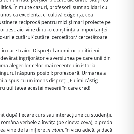
tică. În multe cazuri, profesorii sunt solidari cu
unos ca excelența, ci cultivă exigența; cea
usținere reciprocă pentru mici și mari proiecte pe
orbesc aici vine dintr‑o conștiință a importanței
urile cutărui/ cutărei cercetător/ cercetătoare.
 în care trăim. Disprețul anumitor politicieni
adevărat îngrijorător e aversiunea pe care unii din
uma alegerilor celor mai recente din istoria
singurul răspuns posibil: profesoară. Urmarea a
i mi‑a spus cu un imens dispreț: „Eu îmi câștig
u utilitatea acestei meserii în care cred!
it după fiecare curs sau interacțiune cu studenții.
În română verbele a învăța (pe cineva ceva), a preda
ea vine de la inițiere
in vitum,
în viciu adică, și dacă