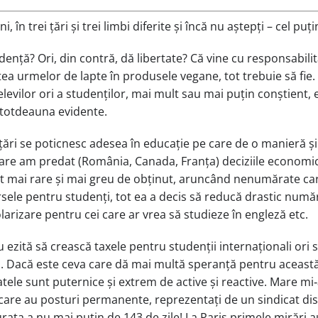
 în trei țări și trei limbi diferite și încă nu aștepți – cel pu
ență? Ori, din contră, dă libertate? Că vine cu responsabilita
a urmelor de lapte în produsele vegane, tot trebuie să fie.
elevilor ori a studenților, mai mult sau mai puțin conștient,
întotdeauna evidente.
 țări se poticnesc adesea în educație pe care de o manieră ș
 în care am predat (România, Canada, Franța) deciziile econom
ot mai rare și mai greu de obținut, aruncând nenumărate cari
rsele pentru studenți, tot ea a decis să reducă drastic număr
arizare pentru cei care ar vrea să studieze în engleză etc.
nu ezită să crească taxele pentru studenții internaționali or
ii. Dacă este ceva care dă mai multă speranță pentru aceast
catele sunt puternice și extrem de active și reactive. Mare mi
i care au posturi permanente, reprezentați de un sindicat dis
urata a nu mai puțin de 143 de zile! La Paris primele mirări au 