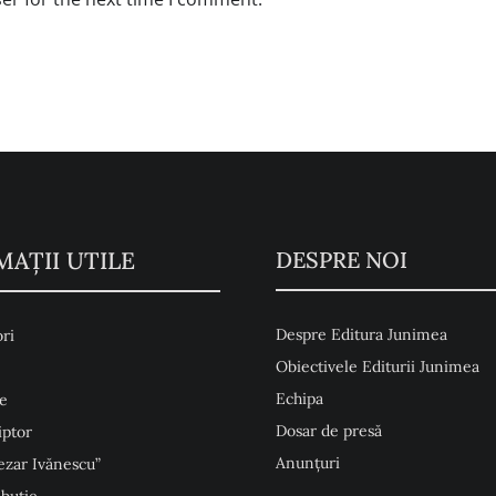
MAŢII UTILE
DESPRE NOI
Despre Editura Junimea
ri
Obiectivele Editurii Junimea
Echipa
e
Dosar de presă
iptor
Anunţuri
ezar Ivănescu”
ibuție