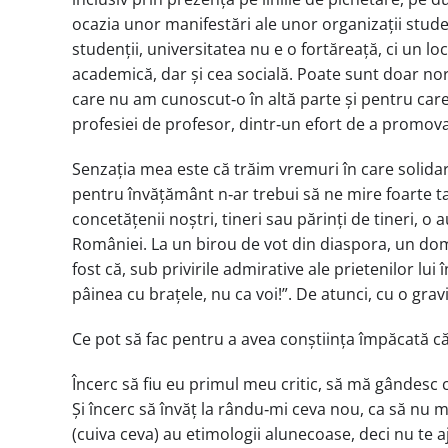
ocazia unor manifestări ale unor organizații studenț
studenții, universitatea nu e o fortăreață, ci un l
academică, dar și cea socială. Poate sunt doar nor
care nu am cunoscut‑o în altă parte și pentru care
profesiei de profesor, dintr‑un efort de a promov
Senzația mea este că trăim vremuri în care solidar 
pentru învățământ n‑ar trebui să ne mire foarte tar
concetățenii noștri, tineri sau părinți de tineri, 
României. La un birou de vot din diaspora, un dom
fost că, sub privirile admirative ale prietenilor lui
pâinea cu brațele, nu ca voi!”. De atunci, cu o gra
Ce pot să fac pentru a avea conștiința împăcată 
Încerc să fiu eu primul meu critic, să mă gândesc 
Și încerc să învăț la rându‑mi ceva nou, ca să nu m
(cuiva ceva) au etimologii alunecoase, deci nu te aj