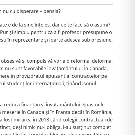
țin nu cu disperare – pensia?
te e de la sine înțeles, dar ce te face să o asumi?
 Pur și simplu pentru că a fi profesor presupune o
 ești în reprezentare și foarte adesea sub presiune.
i obsesivă și compulsivă vor a o reforma, deforma,
ice nu sunt favorabile învățământului. În Canada,
ere în provizoratul epuizant al contractelor pe
ul studenților internaționali, ținând isonul
i să reducă finanțarea învățământului. Spasmele
ă meserie în Canada și în Franța decât în România,
‑a fost mirarea în 2018 când colegii contractuali de
tinct, deși nimic nu‑i obliga, i‑au susținut complet
venit în fața porților blocate ale universității cu