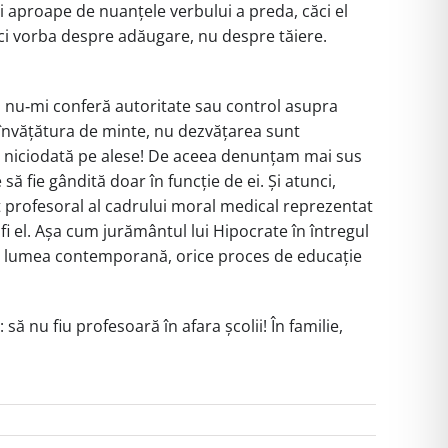
ai aproape de nuanțele verbului a preda, căci el
 deci vorba despre adăugare, nu despre tăiere.
ta nu‑mi conferă autoritate sau control asupra
u învățătura de minte, nu dezvățarea sunt
u e niciodată pe alese! De aceea denunțam mai sus
să fie gândită doar în funcție de ei. Și atunci,
nt profesoral al cadrului moral medical reprezentat
i el. Așa cum jurământul lui Hipocrate în întregul
 în lumea contemporană, orice proces de educație
să nu fiu profesoară în afara școlii! În familie,