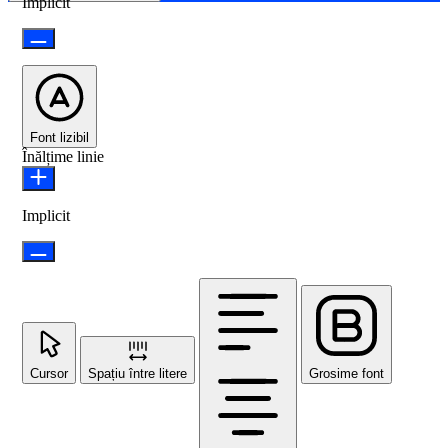
Implicit
Font lizibil
Înălțime linie
Implicit
Cursor
Spațiu între litere
Grosime font