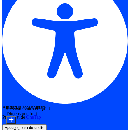
Ajustări la accesibilitate
Extensii pentru conținut
Dimensiune font
Propulsat de
OneTap
Ascunde bara de unelte