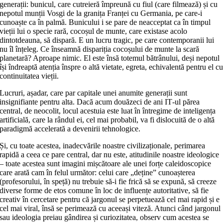
generații: bunicul, care cutreieră împreună cu fiul (care filmează) și cu
nepotul munții Vosgi de la granița Franței cu Germania, pe care‑i
cunoaște ca în palmă. Bunicului i se pare de neacceptat ca în timpul
vieții lui o specie rară, cocoșul de munte, care existase acolo
dintotdeauna, să dispară. E un lucru tragic, pe care contemporanii lui
nu îl înțeleg. Ce înseamnă dispariția cocoșului de munte la scară
planetară? Aproape nimic. El este însă totemul bătrânului, deși nepotul
își îndreaptă atenția înspre o altă vietate, egreta, echivalentă pentru el c
continuitatea vieții.
Lucruri, așadar, care par capitale unei anumite generații sunt
insignifiante pentru alta. Dacă acum douăzeci de ani IT‑ul părea
central, de neocolit, locul acestuia este luat în întregime de inteligența
artificială, care la rândul ei, cel mai probabil, va fi dislocuită de o altă
paradigmă accelerată a devenirii tehnologice.
Și, cu toate acestea, inadecvările noastre civilizaționale, perimarea
rapidă a ceea ce pare central, dar nu este, atitudinile noastre ideologice
– toate acestea sunt imagini mișcătoare ale unei forțe caleidoscopice
care arată cam în felul următor: celui care „deține” cunoașterea
(profesorului, în speță) nu trebuie să‑i fie frică să se expună, să creeze
diverse forme de etos comune în loc de influențe autoritative, să fie
creativ în cercetare pentru că jargonul se perpetuează cel mai rapid și e
cel mai viral, însă se perimează cu aceeași viteză. Atunci când jargonul
sau ideologia preiau gândirea și curiozitatea, observ cum acestea se