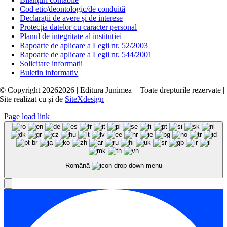
Cod etic/deontologic/de conduită
Declarații de avere și de interese
Protecția datelor cu caracter personal
Planul de integritate al instituției
Rapoarte de aplicare a Legii nr. 52/2003
Rapoarte de aplicare a Legii nr. 544/2001
Solicitare informații
Buletin informativ
© Copyright
20262026 | Editura Junimea – Toate drepturile rezervate |
Site realizat cu
și
de
SiteXdesign
Page load link
Română