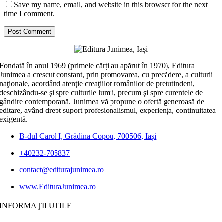
Save my name, email, and website in this browser for the next
time I comment.
Fondată în anul 1969 (primele cărți au apărut în 1970), Editura
Junimea a crescut constant, prin promovarea, cu precădere, a culturii
naţionale, acordând atenţie creaţiilor românilor de pretutindeni,
deschizându-se şi spre culturile lumii, precum şi spre curentele de
gândire contemporană. Junimea vă propune o ofertă generoasă de
editare, având drept suport profesionalismul, experiența, continuitatea
exigentă.
B-dul Carol I, Grădina Copou, 700506, Iași
+40232-705837
contact@editurajunimea.ro
www.EdituraJunimea.ro
INFORMAŢII UTILE