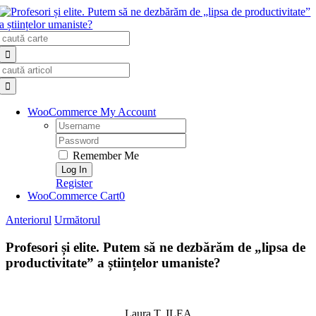
Skip
to
Search
content
for:
Search
for:
WooCommerce My Account
Username:
Password:
Remember Me
Register
WooCommerce Cart
0
Anteriorul
Următorul
Profesori și elite. Putem să ne dezbărăm de „lipsa de
productivitate” a științelor umaniste?
Laura T. ILEA