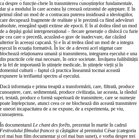
ca despre o funcție‑cheie în transmiterea cunoștințelor fundamentale,
dar și a modului în care acestea își creează orizontul de așteptare. E în
primul rând un mod de a contracara puterea insidioasă a ideologiilor,
care decupează fragmente de realitate și le prezintă ca fiind adevăruri
absolute, renegând spații extinse ale epocii. E în al doilea rând un mod
de a depăși golul intergenerațional – fiecare generație o dislocă cu furie
pe cea care o precedă, acuzând‑o grav de inadecvare, dar căzând
ulterior în aceeași capcană. Și e în al treilea rând un mod de a integra
eșecul în ecuația formativă. În loc de a deveni acel stigmat care
blochează relaționarea umană și transmiterea, integrarea eșecului e una
din practicile cele mai necesare, în orice societate. Învățarea failibilității
e la fel de importantă în științele medicale, în științele vieții și în
domeniul culturii – faptul că practica înseamnă tocmai această
expunere la terifiantul spectru al eșecului.
Dacă informația e prima treaptă a transformării, care, filtrată, produce
cunoaștere, care, sedimentată, produce civilizația, iar aceasta, la rândul
ei, testată, produce o formă superioară de transmitere, care se numește
poate înțelepciune, atunci ceea ce ne blochează din această transmitere
e uneori incapacitatea de a ne expune, de a experimenta, pe viu,
cunoașterea.
În documentarul
Le chant des forêts
, prezentat în martie în cadrul
Festivalului filmului francez
și câștigător al premiului César (categoria
cel mai bun film documentar și cel mai bun sunet), e vorba despre trei