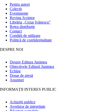
Pentru autori
Colecţii
Evenimente
Revista Scriptor
Librăria „Cezar Ivănescu”
Rețea distribuție
Contact
Condiţii de utilizare
Politică de confidențialitate
DESPRE NOI
Despre Editura Junimea
Obiectivele Editurii Junimea
Echipa
Dosar de presă
Anunţuri
INFORMAȚII INTERES PUBLIC
Achiziții publice
Avertizor de integritate
Bilanțuri contabile