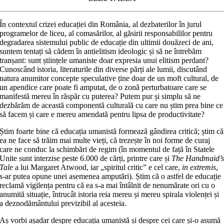
În contextul crizei educației din România, al dezbaterilor în jurul
programelor de liceu, al comasărilor, al găsirii responsabililor pentru
degradarea sistemului public de educație din ultimii douăzeci de ani,
suntem tentați să cădem în antielitism ideologic și să ne întrebăm
tranșant: sunt științele umaniste doar expresia unui elitism perdant?
Cunoscând istoria, literaturile din diverse părți ale lumii, discutând
natura anumitor concepte speculative ține doar de un moft cultural, de
un apendice care poate fi amputat, de o zonă perturbatoare care se
manifestă mereu în răspăr cu puterea? Putem pur și simplu să ne
dezbărăm de această componentă culturală cu care nu știm prea bine ce
să facem și care e mereu amendată pentru lipsa de productivitate?
Știm foarte bine că educația umanistă formează gândirea critică; știm că
ea ne face să trăim mai multe vieți, că trezește în noi forme de curaj
care ne conduc la schimbări de regim (în momentul de față în Statele
Unite sunt interzise peste 6.000 de cărți, printre care și
The Handmaid’
Tale
a lui Margaret Atwood, iar „spiritul critic” e cel care,
in extremis
,
s‑ar putea opune unei asemenea amputări). Știm că o astfel de educație
reclamă vigilența pentru că ea s‑a mai întâlnit de nenumărate ori cu o
anumită situație, întrucât istoria reia mereu și mereu spirala violenței și
a deznodământului previzibil al acesteia.
Aș vorbi așadar despre educația umanistă și despre cei care și‑o asumă