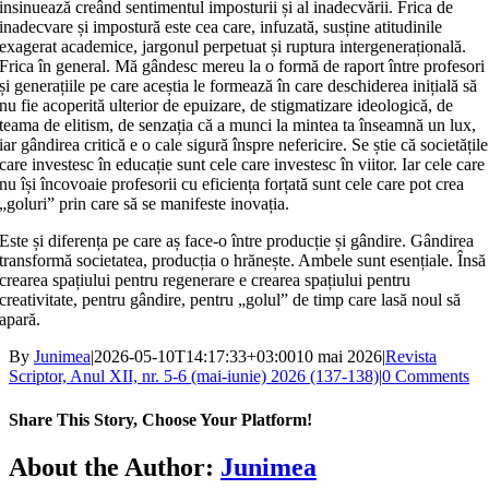
insinuează creând sentimentul imposturii și al inadecvării. Frica de
inadecvare și impostură este cea care, infuzată, susține atitudinile
exagerat academice, jargonul perpetuat și ruptura intergenerațională.
Frica în general. Mă gândesc mereu la o formă de raport între profesori
și generațiile pe care aceștia le formează în care deschiderea inițială să
nu fie acoperită ulterior de epuizare, de stigmatizare ideologică, de
teama de elitism, de senzația că a munci la mintea ta înseamnă un lux,
iar gândirea critică e o cale sigură înspre nefericire. Se știe că societățile
care investesc în educație sunt cele care investesc în viitor. Iar cele care
nu își încovoaie profesorii cu eficiența forțată sunt cele care pot crea
„goluri” prin care să se manifeste inovația.
Este și diferența pe care aș face‑o între producție și gândire. Gândirea
transformă societatea, producția o hrănește. Ambele sunt esențiale. Însă
crearea spațiului pentru regenerare e crearea spațiului pentru
creativitate, pentru gândire, pentru „golul” de timp care lasă noul să
apară.
By
Junimea
|
2026-05-10T14:17:33+03:00
10 mai 2026
|
Revista
Scriptor, Anul XII, nr. 5-6 (mai-iunie) 2026 (137-138)
|
0 Comments
Share This Story, Choose Your Platform!
Facebook
X
Bluesky
Reddit
LinkedIn
WhatsApp
Telegram
Tumblr
Xing
Email
Copy
About the Author:
Junimea
Link