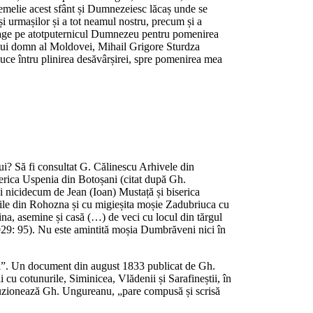
temelie acest sfânt și Dumnezeiesc lăcaș unde se
și urmașilor și a tot neamul nostru, precum și a
să roage pe atotputernicul Dumnezeu pentru pomenirea
atului domn al Moldovei, Mihail Grigore Sturdza
aduce întru plinirea desăvârșirei, spre pomenirea mea
lui? Să fi consultat G. Călinescu Arhivele din
serica Uspenia din Botoșani (citat după Gh.
i nicidecum de Jean (Ioan) Mustață și biserica
ărțile din Rohozna și cu migieșita moșie Zadubriuca cu
ina, asemine și casă (…) de veci cu locul din tărgul
 1929: 95). Nu este amintită moșia Dumbrăveni nici în
ii”. Un document din august 1833 publicat de Gh.
cu cotunurile, Siminicea, Vlădenii și Sarafineștii, în
ncluzionează Gh. Ungureanu, „pare compusă și scrisă