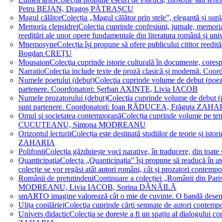
Petru BEJAN, Dragoș PĂTRAȘCU
Magul călător
Colecția „Magul călător prin stele”, elegantă și su
Memoria clepsidrei
Colecţia cuprinde confesiuni, jurnale, memorial
reeditări ale unor opere fundamentale din literatura română 
Mnemosyne
Colecția își propune să ofere publicului cititor re
Bogdan CREȚU
Mousaion
Colecţia cuprinde istorie culturală în documente, cor
Narratio
Colecţia include texte de proză clasică și modernă
Numele poetului (debut)
Colecţia cuprinde volume de debut (poezie)
partenere. Coordonatori: Șerban AXINTE, Livia IACOB
Numele prozatorului (debut)
Colecţia cuprinde volume de debut (pro
sunt partenere. Coordonatori: Ioan RĂDUCEA, Frăguța ZAH
Omul şi societatea contemporană
Colecția cuprinde volume pe teme
CUCUTEANU, Simona MODREANU
Orizontul lecturii
Colecția este destinată studiilor de teorie și i
ZAHARIA
Polifonii
Colecția găzduiește voci narative, în traducere, din 
Quanticipaţia
Colecța „Quanticipația” își propune să readucă în atenți
colecție se vor regăsi atât autori români, cât și prozatori cont
Românii de pretutindeni
Continuare a colecției „Românii din Paris
MODREANU, Livia IACOB, Sorina DĂNĂILĂ
smART
O imagine valorează cât o mie de cuvinte. O bandă des
Ulița copilăriei
Colecţia cuprinde cărţi semnate de autori contem
Univers didactic
Colecția se dorește a fi un spațiu al dialogului 