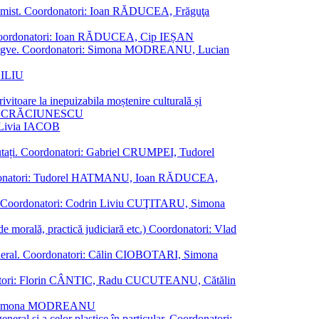
al junimist. Coordonatori: Ioan RĂDUCEA, Frăguţa
 etc. Coordonatori: Ioan RĂDUCEA, Cip IEȘAN
ţii bilingve. Coordonatori: Simona MODREANU, Lucian
ASILIU
vitoare la inepuizabila moștenire culturală și
iliu CRĂCIUNESCU
, Livia IACOB
reputați. Coordonatori: Gabriel CRUMPEI, Tudorel
st. Coordonatori: Tudorel HATMANU, Ioan RĂDUCEA,
ană. Coordonatori: Codrin Liviu CUŢITARU, Simona
e de morală, practică judiciară etc.) Coordonatori: Vlad
în general. Coordonatori: Călin CIOBOTARI, Simona
oordonatori: Florin CÂNTIC, Radu CUCUTEANU, Cătălin
INTE, Simona MODREANU
eneral și a celor plastice în particular. Coordonatori: