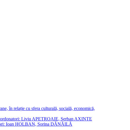
ne, în relație cu sfera culturală, socială, economică,
ane. Coordonatori: Liviu APETROAIE, Şerban AXINTE
ordonatori: Ioan HOLBAN, Sorina DĂNĂILĂ