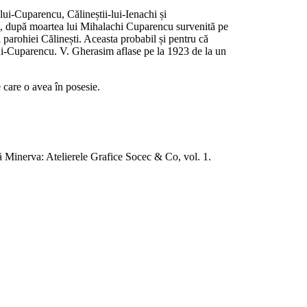
-lui‑Cuparencu, Călineștii‑lui‑Ienachi și
căl, după moartea lui Mihalachi Cuparencu survenită pe
parohiei Călinești. Aceasta probabil și pentru că
i‑lui‑Cuparencu. V. Gherasim aflase pe la 1923 de la un
 care o avea în posesie.
ură Minerva: Atelierele Grafice Socec & Co, vol. 1.