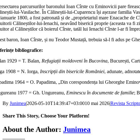
ersectarea parcursurilor baronului Ioan Cîrste cu Eminovicii pare firească,
lineștii‑lui‑Vasilache. În Călineștii-lui-Cuparencu își așezase familia V
 ianuarie 1800, a fost patronată și de „proprietariul mare Enacache de Cî
uitorii Călineștilor‑lui-Ienachi, neavând biserică proprie (aceasta va fi 
uitor al Călineștilor că boierul Cîrste, tatăl lui Ienachi Cîrste l‑ar fi îm
est baron, Ioan Cîrste, și nu Teodor Mustață, trebuia să‑l fi adus pe G
ferințe bibliografice:
lan 1929 = T. Balan,
Refugiații moldoveni în Bucovina
, București, Ca
rga 1908 = N. Iorga,
Inscripții din bisericile Romăniei
, adunate, adnotat
padima 1964 = O. Papadima, „Din corespondența lui Gheorghe Eminovic
gureanu 1977 = Gh. Ungureanu,
Eminescu în documente de familie
; 
By
Junimea
|
2026-05-10T14:39:47+03:00
10 mai 2026
|
Revista Scripto
Share This Story, Choose Your Platform!
Facebook
X
Bluesky
Reddit
LinkedIn
WhatsApp
Telegram
Tumblr
Xing
Email
Copy
About the Author:
Junimea
Link