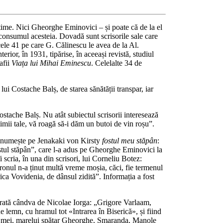
intime. Nici Gheorghe Eminovici – și poate că de la el
 consumul acesteia. Dovadă sunt scrisorile sale care
cele 41 pe care G. Călinescu le avea de la Al.
erior, în 1931, tipărise, în aceeași revistă, studiul
afii
Viața lui Mihai Eminescu
. Celelalte 34 de
 lui Costache Balș, de starea sănătății transpar, iar
stache Balș. Nu atât subiectul scrisorii interesează
imii tale, vă roagă să‑i dăm un butoi de vin roșu”.
îl numește pe Jenakaki von Kirsty
fostul meu stăpân
:
stul stăpân”, care l‑a adus pe Gheorghe Eminovici la
scria, în una din scrisori, lui Corneliu Botez:
nul n‑a ținut multă vreme moșia, căci, fie termenul
serica Vovidenia, de dânsul zidită”. Informația a fost
scifrată cândva de Nicolae Iorga: „Grigore Varlaam,
e lemn, cu hramul tot «Intrarea în Biserică», și fiind
ților mei, marelui spătar Gheorghe, Smaranda, Manole