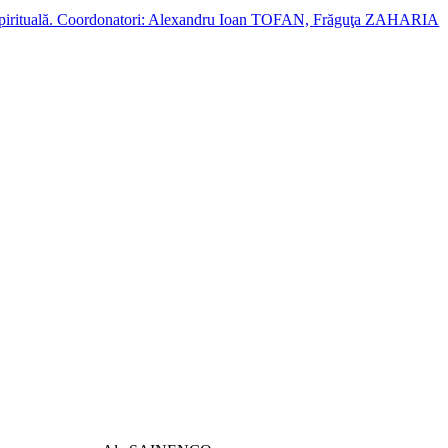
cție spirituală. Coordonatori: Alexandru Ioan TOFAN, Frăguţa ZAHARIA