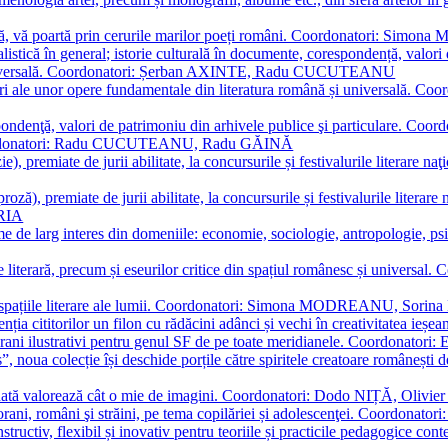
plă, vă poartă prin cerurile marilor poeți români. Coordonatori: Simon
istică în general; istorie culturală în documente, corespondență, valori 
și universală. Coordonatori: Șerban AXINTE, Radu CUCUTEANU
editări ale unor opere fundamentale din literatura română și univers
espondenţă, valori de patrimoniu din arhivele publice şi particulare.
. Coordonatori: Radu CUCUTEANU, Radu GĂINĂ
, premiate de jurii abilitate, la concursurile și festivalurile literare naţ
ză), premiate de jurii abilitate, la concursurile și festivalurile literare
ARIA
 de larg interes din domeniile: economie, sociologie, antropologie, psiho
storie literară, precum și eseurilor critice din spațiul românesc și uni
toate spațiile literare ale lumii. Coordonatori: Simona MODREANU, So
a cititorilor un filon cu rădăcini adânci și vechi în creativitatea ieșeană,
emporani ilustrativi pentru genul SF de pe toate meridianele. Coordona
”, noua colecție își deschide porțile către spiritele creatoare românești
enată valorează cât o mie de imagini. Coordonatori: Dodo NIȚĂ, Oli
porani, români şi străini, pe tema copilăriei și adolescenţei. Coordo
constructiv, flexibil și inovativ pentru teoriile și practicile pedagogi