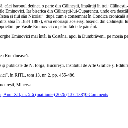
 căci baronul deținea o parte din Călineștii, împărțiți în trei: Călineștii
asile Eminovici. Iar biserica din Călineștii-lui‑Cuparencu, unde era das
rstea și fiul său Nicolai”, după cum e consemnat în Condica cronicală a 
zidită abia în 1884‑1887), erau enoriașii aceleiași biserici din Călinești
proprietărit pe Vasile Eminovici cu patru fălci de pământ.
heorghe Eminovici mai întâi la Costâna, apoi la Dumbrăveni, pe moșia pe
rtea Românească.
e și publicate de N. Iorga, București, Institutul de Arte Grafice și Edit
i”, în RITL, tom 13, nr. 2, pp. 455‑486.
București, Minerva.
r, Anul XII, nr. 5-6 (mai-iunie) 2026 (137-138)
|
0 Comments