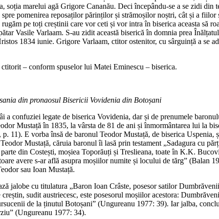
ra, soția marelui agă Grigore Cananău. Deci începându‑se a se zidi din 
e pomenirea reposaților părinților și strămoșilor noștri, cât și a fiilor 
a, rugăm pe toți creștinii care vor ceti și vor intra în biserica aceasta 
e spătar Vasile Varlaam. S‑au zidit această biserică în domnia prea Înălț
Hristos 1834 iunie. Grigore Varlaam, ctitor ostenitor, cu sârguință a se 
i ctitorit – conform spuselor lui Matei Eminescu – biserica.
sania din pronaosul Bisericii Vovidenia din Botoșani
întâi a confuziei legate de biserica Vovidenia, dar și de prenumele baronu
odor Mustață în 1835, la vârsta de 81 de ani și înmormântarea lui la bi
 p. 11). E vorba însă de baronul Teodor Mustață, de biserica Uspenia, ș
lui Teodor Mustață, căruia baronul îi lasă prin testament „Sadagura cu p
a parte din Costești, moșiea Toporăuți și Treslieana, toate în K.K. Bucov
cătoare avere s‑ar află asupra moșiilor numite și locului de tărg” (Balan
e Teodor sau Ioan Mustață.
ază jalobe cu titulatura „Baron Ioan Crâste, posesor satilor Dumbrăven
eștin, sudit austriecesc, este posesorul moșiilor acestora: Dumbrăvenii 
 Bursucenii de la ținutul Botoșani” (Ungureanu 1977: 39). Iar jalba, co
ârziu” (Ungureanu 1977: 34).