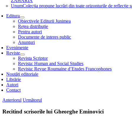
ZAHARIA
Unum
Colecția propune lucrări din toate orizonturile de refle
Editura
Obiectivele Editurii Junimea
Rețea distribuție
Pentru autori
Documente de interes public
Anunţuri
Evenimente
Reviste
Revista Scriptor
Revista: Human and Social Studies
Revista: Revue Roumaine d’Etudes Francophones
Noutăți editoriale
Librărie
Autori
Contact
Anteriorul
Următorul
Recitind scrisorile lui Gheorghe Eminovici