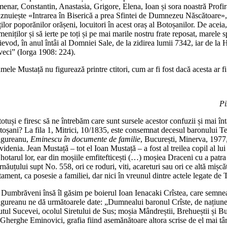
menar, Constantin, Anastasia, Grigore, Elena, Ioan și sora noastră Profi
znuiește «Intrarea în Biserică a prea Sfintei de Dumnezeu Născătoare», spr
ților poporănilor orășeni, locuitori în acest oraș al Botoșanilor. De acei
eniților și să ierte pe toți și pe mai marile nostru frate reposat, marel
evod, în anul întâi al Domniei Sale, de la zidirea lumii 7342, iar de la 
 veci” (Iorga 1908: 224).
ele Mustață nu figurează printre ctitori, cum ar fi fost dacă acesta ar f
Pi
totuși e firesc să ne întrebăm care sunt sursele acestor confuzii și mai 
toșani? La fila 1, Mitrici, 10/1835, este consemnat decesul baronului Te
gureanu,
Eminescu în documente de familie
, București, Minerva, 1977,
videnia. Jean Mustață – tot el Ioan Mustață – a fost al treilea copil al 
 hotarul lor, ear din moșiile emfitefticești (…) moșiea Draceni cu a patr
năuțului supt No. 558, ori ce roduri, viti, acareturi sau ori ce altă miș
tament, ca posesie a familiei, dar nici în vreunul dintre actele legate d
 Dumbrăveni însă îl găsim pe boierul Ioan Ienacaki Crîstea, care semne
gureanu ne dă următoarele date: „Dumnealui baronul Crîste, de națiune cr
nutul Sucevei, ocolul Siretului de Sus; moșia Mândreștii, Brehueștii și
 Gherghe Eminovici, grafia fiind asemănătoare altora scrise de el mai t