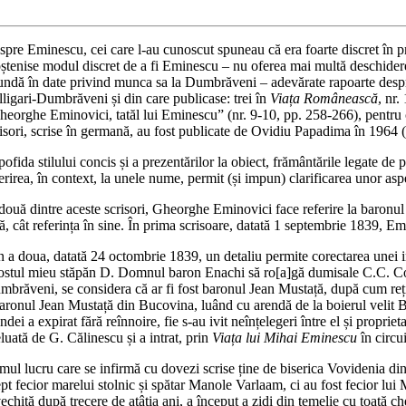
pre Eminescu, cei care l‑au cunoscut spuneau că era foarte discret în pri
ștenise modul discret de a fi Eminescu – nu oferea mai multă deschidere 
undă în date privind munca sa la Dumbrăveni – adevărate rapoarte despre s
lligari‑Dumbrăveni și din care publicase: trei în
Viața Românească
, nr.
heorghe Eminovici, tatăl lui Eminescu” (nr. 9‑10, pp. 258‑266), pentru c
risori, scrise în germană, au fost publicate de Ovidiu Papadima în 196
pofida stilului concis și a prezentărilor la obiect, frământările legate de 
erirea, în context, la unele nume, permit (și impun) clarificarea unor asp
două dintre aceste scrisori, Gheorghe Eminovici face referire la baronul
ă, cât referința în sine. În prima scrisoare, datată 1 septembrie 1839, E
n a doua, datată 24 octombrie 1839, un detaliu permite corectarea unei 
ostul mieu stăpăn D. Domnul baron Enachi să ro[a]gă dumisale C.C. Cost
brăveni, se considera că ar fi fost baronul Jean Mustață, după cum rețin 
aronul Jean Mustață din Bucovina, luând cu arendă de la boierul velit 
ndei a expirat fără reînnoire, fie s‑au ivit neînțelegeri între el și propri
luată de G. Călinescu și a intrat, prin
Viața lui Mihai Eminescu
în circui
mul lucru care se infirmă cu dovezi scrise ține de biserica Vovidenia din
pt fecior marelui stolnic și spătar Manole Varlaam, ci au fost fecior lui 
echită după trecere de atâția ani, a început a zidi din temelie cu toată 