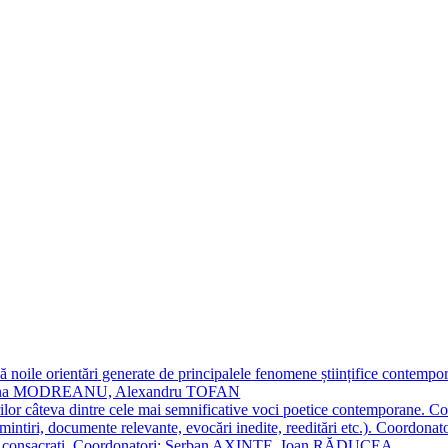
 noile orientări generate de principalele fenomene științifice contempora
Simona MODREANU, Alexandru TOFAN
titorilor câteva dintre cele mai semnificative voci poetice contempor
i (amintiri, documente relevante, evocări inedite, reeditări etc.). Co
poeți consacraţi. Coordonatori: Șerban AXINTE, Ioan RĂDUCEA