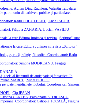
a Modreanu, Adrian Dinu Rachieru, Valentin Talpalaru
de patrimoniu din arhivele publice şi particulare;
ală. Coordonatori: Radu CUCUTEANU, Livia IACOB,
 Coordonatori: Frăguța ZAHARIA, Lucian VASILIU
ionale la care Editura Junimea și revista „Scriptor” sunt
 naţionale la care Editura Junimea și revista „Scriptor”
logie, etică, religie, filosofie.. Coordonatori: Radu
versal. Coordonatori: Simona MODREANU, Frăguţa
rina DĂNĂILĂ
 acela al literaturii de anticipație și fantastice. În
tori: Emilian MARCU, Mihai PRICOP
 de pe toate meridianele globului. Coordonatori: Simona
vier NOËL, Cip IEȘAN
natori: Cristina CENTEA, Passionaria STOICESCU
ce contemporane. Coordonatori: Caliopia TOCALĂ, Frăguţa