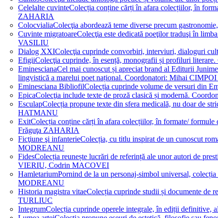
Celelalte cuvinte
Colecția conține cărți în afara colecțiilor, în f
ZAHARIA
Colocvialia
Colecţia abordează teme diverse precum gastronomie, 
Cuvinte migratoare
Colecţia este dedicată poeţilor traduşi în li
VASILIU
Dialog XXI
Colecţia cuprinde convorbiri, interviuri, dialogur
Efigii
Colecţia cuprinde, în esență, monografii și profiluri lit
Eminesciana
Cel mai cunoscut și apreciat brand al Editurii Junim
lingvistică a marelui poet național. Coordonatori: Miha
Eminesciana Bibliofil
Colecția cuprinde volume de versuri din
Epica
Colecţia include texte de proză clasică și modernă. C
Esculap
Colecția propune texte din sfera medicală, nu doar de str
HATMANU
Exit
Colecția conține cărți în afara colecțiilor, în formate/ for
Frăguţa ZAHARIA
Ficţiune şi infanterie
Colecția, cu titlu inspirat de un cunoscut
MODREANU
Fides
Colecția reunește lucrări de referință ale unor autori de pres
VIERIU, Codrin MACOVEI
Hamletarium
Pornind de la un personaj-simbol universal, colecția
MODREANU
Historia magistra vitae
Colecția cuprinde studii și documente de 
TURLIUC
Integrum
Colecția cuprinde operele integrale, în ediții defini
Lumea artei
Colecția propune eseuri de estetică, filosofie sau feno