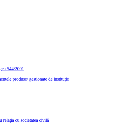
egea 544/2001
entele produse/ gestionate de instituție
relația cu societatea civilă