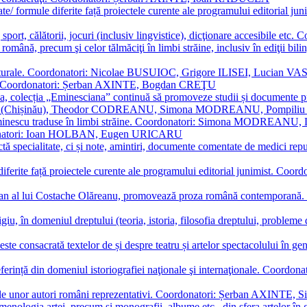
ormate/ formule diferite față proiectele curente ale programului editori
sport, călătorii, jocuri (inclusiv lingvistice), dicţionare accesibile
mba română, precum şi celor tălmăciţi în limbi străine, inclusiv în edi
i culturale. Coordonatori: Nicolae BUSUIOC, Grigore ILISEI, Lucian V
erare. Coordonatori: Șerban AXINTE, Bogdan CREŢU
ea, colecția „Eminesciana” continuă să promoveze studii și documente pri
i CIMPOI (Chișinău), Theodor CODREANU, Simona MODREANU, Pomp
 Eminescu traduse în limbi străine. Coordonatori: Simona MODREANU
oordonatori: Ioan HOLBAN, Eugen URICARU
ictă specialitate, ci și note, amintiri, documente comentate de medici 
mule diferite față proiectele curente ale programului editorial junimi
 roman al lui Costache Olăreanu, promovează proza română contempor
tigiu, în domeniul dreptului (teoria, istoria, filosofia dreptului, problem
 este consacrată textelor de și despre teatru și artelor spectacolului 
referință din domeniul istoriografiei naţionale şi internaţionale. C
tive, ale unor autori români reprezentativi. Coordonatori: Șerban AX
menologia artei, precum și monografii, albume etc., din sfera artelor în g