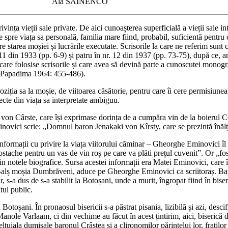
Ala SAINENCO
vința vieții sale private. De aici cunoașterea superficială a vieții sale 
spre viața sa personală, familia mare fiind, probabil, suficientă pentru
tarea moșiei și lucrările executate. Scrisorile la care ne referim sunt 
 11 din 1933 (pp. 6‑9) și patru în nr. 12 din 1937 (pp. 73‑75), după ce, ant
are folosise scrisorile și care avea să devină parte a cunoscutei monogr
4 (Papadima 1964: 455‑486).
poziția sa la moșie, de viitoarea căsătorie, pentru care îi cere permisiunea
ecte din viața sa interpretate ambiguu.
 von Cârste, care își exprimase dorința de a cumpăra vin de la boierul Co
minovici scrie: „Domnul baron Jenakaki von Kîrsty, care se prezintă înălț
informații cu privire la viața viitorului căminar – Gheorghe Eminovici 
ache pentru un vas de vin roș pe care va plăti prețul cuvenit”. Or „fo
notele biografice. Sursa acestei informații era Matei Eminovici, care îi 
Balș moșia Dumbrăveni, aduce pe Gheorghe Eminovici ca scriitoraș. Baro
etar, s‑a dus de s‑a stabilit la Botoșani, unde a murit, îngropat fiind în bi
tul public.
 Botoșani. În pronaosul bisericii s‑a păstrat pisania, lizibilă și azi, de
Manole Varlaam, ci din vechime au făcut în acest țintirim, aici, biserică d
cheltuiala dumisale baronul Crâstea și a clironomilor părintelui lor, fra