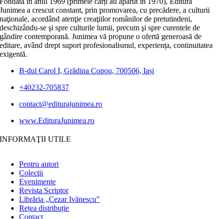
Fondată în anul 1969 (primele cărți au apărut în 1970), Editura
Junimea a crescut constant, prin promovarea, cu precădere, a culturii
naţionale, acordând atenţie creaţiilor românilor de pretutindeni,
deschizându-se şi spre culturile lumii, precum şi spre curentele de
gândire contemporană. Junimea vă propune o ofertă generoasă de
editare, având drept suport profesionalismul, experiența, continuitatea
exigentă.
B-dul Carol I, Grădina Copou, 700506, Iași
+40232-705837
contact@editurajunimea.ro
www.EdituraJunimea.ro
INFORMAŢII UTILE
Pentru autori
Colecţii
Evenimente
Revista Scriptor
Librăria „Cezar Ivănescu”
Rețea distribuție
Contact