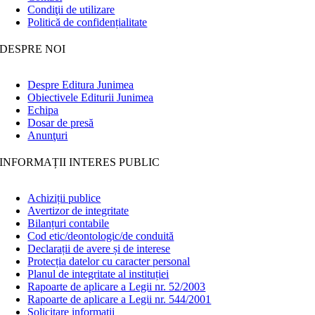
Condiţii de utilizare
Politică de confidențialitate
DESPRE NOI
Despre Editura Junimea
Obiectivele Editurii Junimea
Echipa
Dosar de presă
Anunţuri
INFORMAȚII INTERES PUBLIC
Achiziții publice
Avertizor de integritate
Bilanțuri contabile
Cod etic/deontologic/de conduită
Declarații de avere și de interese
Protecția datelor cu caracter personal
Planul de integritate al instituției
Rapoarte de aplicare a Legii nr. 52/2003
Rapoarte de aplicare a Legii nr. 544/2001
Solicitare informații