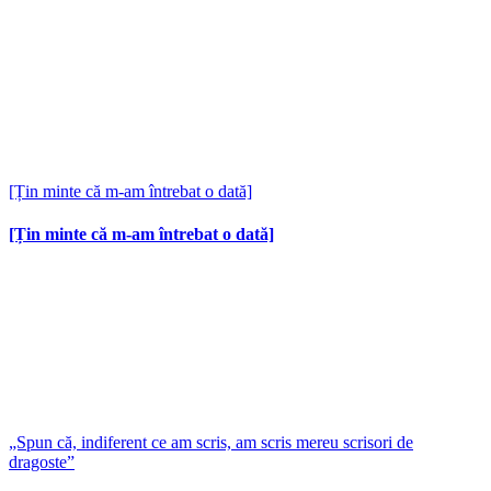
[Țin minte că m-am întrebat o dată]
[Țin minte că m-am întrebat o dată]
„Spun că, indiferent ce am scris, am scris mereu scrisori de
dragoste”