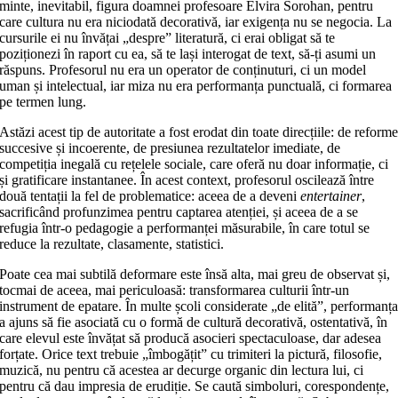
minte, inevitabil, figura doamnei profesoare Elvira Sorohan, pentru
care cultura nu era niciodată decorativă, iar exigența nu se negocia. La
cursurile ei nu învățai „despre” literatură, ci erai obligat să te
poziționezi în raport cu ea, să te lași interogat de text, să‑ți asumi un
răspuns. Profesorul nu era un operator de conținuturi, ci un model
uman și intelectual, iar miza nu era performanța punctuală, ci formarea
pe termen lung.
Astăzi acest tip de autoritate a fost erodat din toate direcțiile: de reform
succesive și incoerente, de presiunea rezultatelor imediate, de
competiția inegală cu rețelele sociale, care oferă nu doar informație, ci
și gratificare instantanee. În acest context, profesorul oscilează între
două tentații la fel de problematice: aceea de a deveni
entertainer
,
sacrificând profunzimea pentru captarea atenției, și aceea de a se
refugia într‑o pedagogie a performanței măsurabile, în care totul se
reduce la rezultate, clasamente, statistici.
Poate cea mai subtilă deformare este însă alta, mai greu de observat și,
tocmai de aceea, mai periculoasă: transformarea culturii într‑un
instrument de epatare. În multe școli considerate „de elită”, performanț
a ajuns să fie asociată cu o formă de cultură decorativă, ostentativă, în
care elevul este învățat să producă asocieri spectaculoase, dar adesea
forțate. Orice text trebuie „îmbogățit” cu trimiteri la pictură, filosofie,
muzică, nu pentru că acestea ar decurge organic din lectura lui, ci
pentru că dau impresia de erudiție. Se caută simboluri, corespondențe,