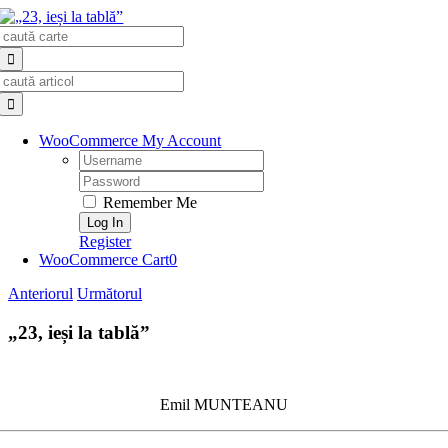
Skip
Search
to
for:
content
Search
for:
WooCommerce My Account
Username:
Password:
Remember Me
Register
WooCommerce Cart
0
Anteriorul
Următorul
„23, ieși la tablă”
Emil MUNTEANU