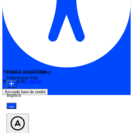
Ajustări la accesibilitate
Extensii pentru conținut
Dimensiune font
Propulsat de
OneTap
Ascunde bara de unelte
Implicit