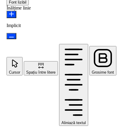
Font lizibil
Înălțime linie
Implicit
Cursor
Spațiu între litere
Grosime font
Aliniază textul