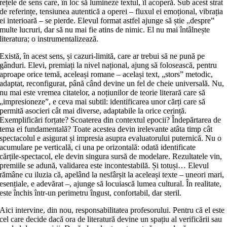
rețele de sens care, în loc să lumineze textul, îl acoperă. Sub acest strat
de referințe, tensiunea autentică a operei – fluxul ei emoțional, vibrația
ei interioară – se pierde. Elevul format astfel ajunge să știe „despre”
multe lucruri, dar să nu mai fie atins de nimic. El nu mai întâlnește
literatura; o instrumentalizează.
Există, în acest sens, și cazuri‑limită, care ar trebui să ne pună pe
gânduri. Elevi, premiați la nivel național, ajung să folosească, pentru
aproape orice temă, aceleași romane – același text, „stors” metodic,
adaptat, reconfigurat, până când devine un fel de cheie universală. Nu,
nu mai este vremea citatelor, a noțiunilor de teorie literară care să
„impresioneze”, e ceva mai subtil: identificarea unor cărți care să
permită asocieri cât mai diverse, adaptabile la orice cerință.
Exemplificări forțate? Scoaterea din contextul epocii? Îndepărtarea de
tema ei fundamentală? Toate acestea devin irelevante atâta timp cât
spectacolul e asigurat și impresia asupra evaluatorului puternică. Nu o
acumulare pe verticală, ci una pe orizontală: odată identificate
cărțile‑spectacol, ele devin singura sursă de modelare. Rezultatele vin,
premiile se adună, validarea este incontestabilă. Și totuși… Elevul
rămâne cu iluzia că, apelând la nesfârșit la aceleași texte – uneori mari,
esențiale, e adevărat –, ajunge să locuiască lumea cultural. În realitate,
este închis într‑un perimetru îngust, confortabil, dar steril.
Aici intervine, din nou, responsabilitatea profesorului. Pentru că el este
cel care decide dacă ora de literatură devine un spațiu al verificării sau