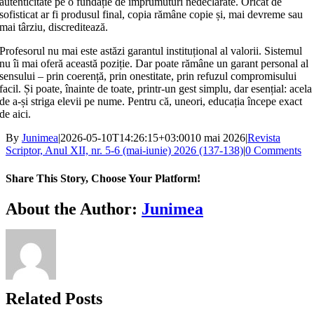
autenticitate pe o fundație de împrumuturi nedeclarate. Oricât de
sofisticat ar fi produsul final, copia rămâne copie și, mai devreme sau
mai târziu, discreditează.
Profesorul nu mai este astăzi garantul instituțional al valorii. Sistemul
nu îi mai oferă această poziție. Dar poate rămâne un garant personal al
sensului – prin coerență, prin onestitate, prin refuzul compromisului
facil. Și poate, înainte de toate, printr‑un gest simplu, dar esențial: acela
de a‑și striga elevii pe nume. Pentru că, uneori, educația începe exact
de aici.
By
Junimea
|
2026-05-10T14:26:15+03:00
10 mai 2026
|
Revista
Scriptor, Anul XII, nr. 5-6 (mai-iunie) 2026 (137-138)
|
0 Comments
Share This Story, Choose Your Platform!
Facebook
X
Bluesky
Reddit
LinkedIn
WhatsApp
Telegram
Tumblr
Xing
Email
Copy
About the Author:
Junimea
Link
Related Posts