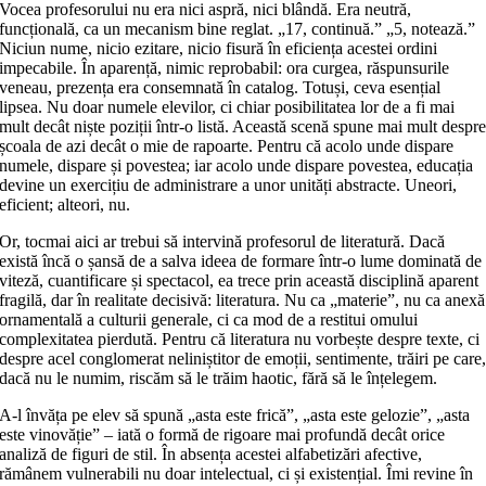
Vocea profesorului nu era nici aspră, nici blândă. Era neutră,
funcțională, ca un mecanism bine reglat. „17, continuă.” „5, notează.”
Niciun nume, nicio ezitare, nicio fisură în eficiența acestei ordini
impecabile. În aparență, nimic reprobabil: ora curgea, răspunsurile
veneau, prezența era consemnată în catalog. Totuși, ceva esențial
lipsea. Nu doar numele elevilor, ci chiar posibilitatea lor de a fi mai
mult decât niște poziții într‑o listă. Această scenă spune mai mult despr
școala de azi decât o mie de rapoarte. Pentru că acolo unde dispare
numele, dispare și povestea; iar acolo unde dispare povestea, educația
devine un exercițiu de administrare a unor unități abstracte. Uneori,
eficient; alteori, nu.
Or, tocmai aici ar trebui să intervină profesorul de literatură. Dacă
există încă o șansă de a salva ideea de formare într‑o lume dominată de
viteză, cuantificare și spectacol, ea trece prin această disciplină aparent
fragilă, dar în realitate decisivă: literatura. Nu ca „materie”, nu ca anexă
ornamentală a culturii generale, ci ca mod de a restitui omului
complexitatea pierdută. Pentru că literatura nu vorbește despre texte, ci
despre acel conglomerat neliniștitor de emoții, sentimente, trăiri pe care
dacă nu le numim, riscăm să le trăim haotic, fără să le înțelegem.
A‑l învăța pe elev să spună „asta este frică”, „asta este gelozie”, „asta
este vinovăție” – iată o formă de rigoare mai profundă decât orice
analiză de figuri de stil. În absența acestei alfabetizări afective,
rămânem vulnerabili nu doar intelectual, ci și existențial. Îmi revine în