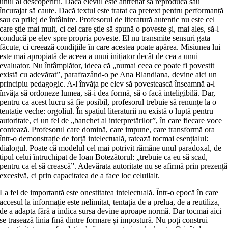
unul al descoperirii. Dacă elevul este antrenat să reproducă sau
încurajat să caute. Dacă textul este tratat ca pretext pentru performanță
sau ca prilej de întâlnire. Profesorul de literatură autentic nu este cel
care știe mai mult, ci cel care știe să spună o poveste și, mai ales, să‑l
conducă pe elev spre propria poveste. El nu transmite sensuri gata
făcute, ci creează condițiile în care acestea poate apărea. Misiunea lui
este mai apropiată de aceea a unui inițiator decât de cea a unui
evaluator. Nu întâmplător, ideea că „numai ceea ce poate fi povestit
există cu adevărat”, parafrazând‑o pe Ana Blandiana, devine aici un
principiu pedagogic. A‑l învăța pe elev să povestească înseamnă a‑l
învăța să ordoneze lumea, să‑i dea formă, să o facă inteligibilă. Dar,
pentru ca acest lucru să fie posibil, profesorul trebuie să renunțe la o
tentație veche: orgoliul. În spațiul literaturii nu există o luptă pentru
autoritate, ci un fel de „banchet al interpretărilor”, în care fiecare voce
contează. Profesorul care domină, care impune, care transformă ora
într‑o demonstrație de forță intelectuală, ratează tocmai esențialul:
dialogul. Poate că modelul cel mai potrivit rămâne unul paradoxal, de
tipul celui întruchipat de Ioan Botezătorul: „trebuie ca eu să scad,
pentru ca el să crească”. Adevărata autoritate nu se afirmă prin prezență
excesivă, ci prin capacitatea de a face loc celuilalt.
La fel de importantă este onestitatea intelectuală. Într‑o epocă în care
accesul la informație este nelimitat, tentația de a prelua, de a reutiliza,
de a adapta fără a indica sursa devine aproape normă. Dar tocmai aici
se trasează linia fină dintre formare și impostură. Nu poți construi