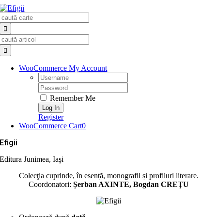
Skip
Search
to
for:
content
Search
for:
WooCommerce My Account
Username:
Password:
Remember Me
Register
WooCommerce Cart
0
Efigii
Editura Junimea, Iași
Colecţia cuprinde, în esență, monografii și profiluri literare.
Coordonatori:
Șerban AXINTE, Bogdan CREŢU