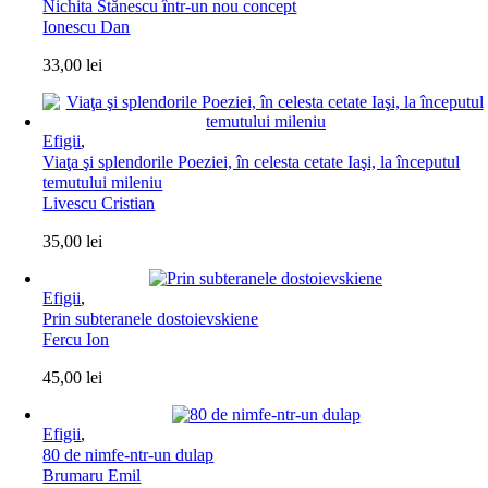
Nichita Stănescu într-un nou concept
Ionescu Dan
33,00
lei
Efigii
,
Viaţa şi splendorile Poeziei, în celesta cetate Iaşi, la începutul
temutului mileniu
Livescu Cristian
35,00
lei
Efigii
,
Prin subteranele dostoievskiene
Fercu Ion
45,00
lei
Efigii
,
80 de nimfe-ntr-un dulap
Brumaru Emil