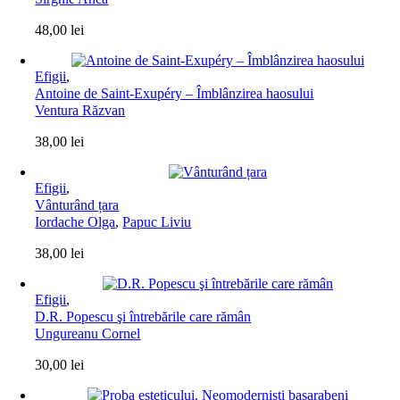
48,00
lei
Efigii
,
Antoine de Saint-Exupéry – Îmblânzirea haosului
Ventura Răzvan
38,00
lei
Efigii
,
Vânturând țara
Iordache Olga
,
Papuc Liviu
38,00
lei
Efigii
,
D.R. Popescu şi întrebările care rămân
Ungureanu Cornel
30,00
lei