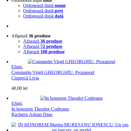
Ordonează după
dată
Ordonează după
nume
Ordonează după
preţ
Ordonează după
dată
Afişează
36 produse
Afişează
36 produse
Afişează
72 produse
Afişează
108 produse
Efigii
,
Constantin Virgil GHEORGHIU. Prozatorul
Ciupercă Livia
40,00
lei
Efigii
,
In honorem Theodor Codreanu
Rachieru Adrian Dinu