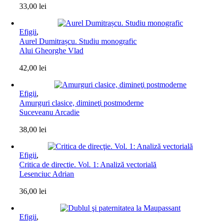
33,00
lei
Efigii
,
Aurel Dumitrașcu. Studiu monografic
Alui Gheorghe Vlad
42,00
lei
Efigii
,
Amurguri clasice, dimineţi postmoderne
Suceveanu Arcadie
38,00
lei
Efigii
,
Critica de direcţie. Vol. 1: Analiză vectorială
Lesenciuc Adrian
36,00
lei
Efigii
,