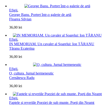
Efigii
,
George Banu. Portret într-o galerie de artă
Floarea Silvian
36,00
lei
Efigii
,
IN MEMORIAM. Un cavaler al Soarelui: Ion ŢĂRANU
Ţăranu Ecaterina
36,00
lei
Efigii
,
O, cultura. Jurnal hermeneutic
Cernătescu Radu
36,00
lei
Efigii
,
Faptele şi reveriile Poeziei de sub munte. Poeţi din Neamţ