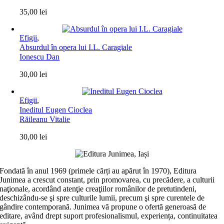
35,00
lei
Efigii
,
Absurdul în opera lui I.L. Caragiale
Ionescu Dan
30,00
lei
Efigii
,
Ineditul Eugen Cioclea
Răileanu Vitalie
30,00
lei
Fondată în anul 1969 (primele cărți au apărut în 1970), Editura
Junimea a crescut constant, prin promovarea, cu precădere, a culturii
naţionale, acordând atenţie creaţiilor românilor de pretutindeni,
deschizându-se şi spre culturile lumii, precum şi spre curentele de
gândire contemporană. Junimea vă propune o ofertă generoasă de
editare, având drept suport profesionalismul, experiența, continuitatea