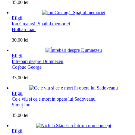
35,00
lei
Efigii
,
Ion Creangă. Spațiul memoriei
Holban Ioan
30,00
lei
Efigii
,
Întrebări despre Dumnezeu
Coşbuc George
33,00
lei
Efigii
,
Ce e viu și ce e mort în opera lui Sadoveanu
Simuț Ion
35,00
lei
Efigii
,