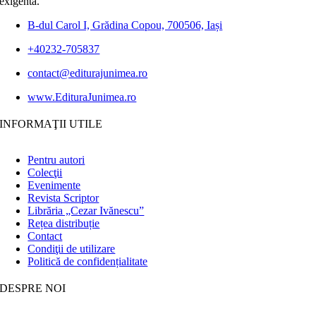
exigentă.
B-dul Carol I, Grădina Copou, 700506, Iași
+40232-705837
contact@editurajunimea.ro
www.EdituraJunimea.ro
INFORMAŢII UTILE
Pentru autori
Colecţii
Evenimente
Revista Scriptor
Librăria „Cezar Ivănescu”
Rețea distribuție
Contact
Condiţii de utilizare
Politică de confidențialitate
DESPRE NOI