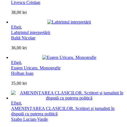
Livescu Cristian
38,00
lei
Efigii
,
Labirintul interpretării
Baltă Nicolae
36,00
lei
Efigii
,
Eugen Uricaru. Monografie
Holban Ioan
35,00
lei
Efigii
,
AMENINŢAREA CLASICILOR. Scriitori şi jurnalişti în
dispută cu puterea politică
Szabo Lucian-Vasile