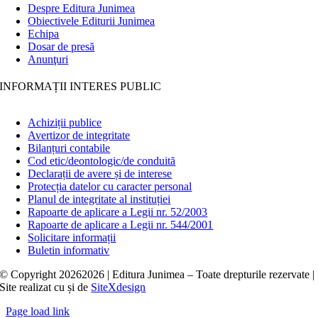
Despre Editura Junimea
Obiectivele Editurii Junimea
Echipa
Dosar de presă
Anunţuri
INFORMAȚII INTERES PUBLIC
Achiziții publice
Avertizor de integritate
Bilanțuri contabile
Cod etic/deontologic/de conduită
Declarații de avere și de interese
Protecția datelor cu caracter personal
Planul de integritate al instituției
Rapoarte de aplicare a Legii nr. 52/2003
Rapoarte de aplicare a Legii nr. 544/2001
Solicitare informații
Buletin informativ
© Copyright
20262026 | Editura Junimea – Toate drepturile rezervate |
Site realizat cu
și
de
SiteXdesign
Page load link