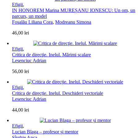
Efigii
,
IN HONOREM Marina MUREȘANU IONESCU: Un om, un
parcurs, un model
Foşalău Liliana Cora
,
Modreanu Simona
46,00
lei
Efigii
,
Critica de direcţie. Inelul. Mărimi scalare
Lesenciuc Adrian
56,00
lei
Efigii
,
Critica de direcție. Inelul. Deschideri vectoriale
Lesenciuc Adrian
44,00
lei
Efigii
,
Lucian Blaga – profesor și mentor
Sîrghie Anca