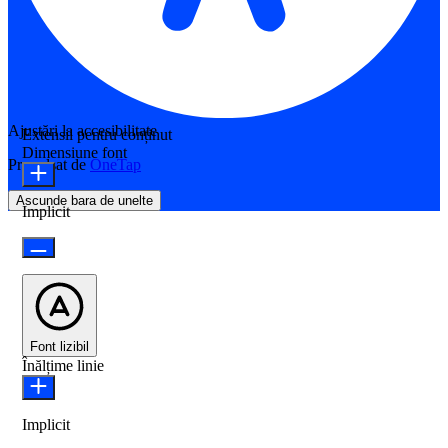
Ajustări la accesibilitate
Extensii pentru conținut
Dimensiune font
Propulsat de
OneTap
Ascunde bara de unelte
Implicit
Font lizibil
Înălțime linie
Implicit