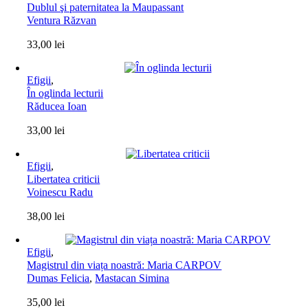
Dublul şi paternitatea la Maupassant
Ventura Răzvan
33,00
lei
Efigii
,
În oglinda lecturii
Răducea Ioan
33,00
lei
Efigii
,
Libertatea criticii
Voinescu Radu
38,00
lei
Efigii
,
Magistrul din viața noastră: Maria CARPOV
Dumas Felicia
,
Mastacan Simina
35,00
lei