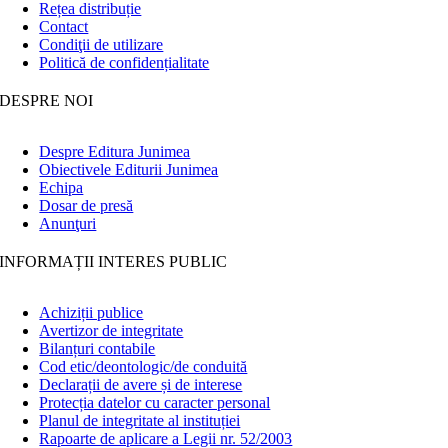
Rețea distribuție
Contact
Condiţii de utilizare
Politică de confidențialitate
DESPRE NOI
Despre Editura Junimea
Obiectivele Editurii Junimea
Echipa
Dosar de presă
Anunţuri
INFORMAȚII INTERES PUBLIC
Achiziții publice
Avertizor de integritate
Bilanțuri contabile
Cod etic/deontologic/de conduită
Declarații de avere și de interese
Protecția datelor cu caracter personal
Planul de integritate al instituției
Rapoarte de aplicare a Legii nr. 52/2003