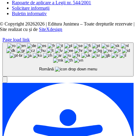
Rapoarte de aplicare a Legii nr. 544/2001
Solicitare informații
Buletin informativ
© Copyright
20262026 | Editura Junimea – Toate drepturile rezervate |
Site realizat cu
și
de
SiteXdesign
Page load link
Română