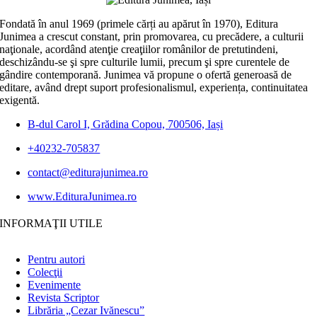
Fondată în anul 1969 (primele cărți au apărut în 1970), Editura
Junimea a crescut constant, prin promovarea, cu precădere, a culturii
naţionale, acordând atenţie creaţiilor românilor de pretutindeni,
deschizându-se şi spre culturile lumii, precum şi spre curentele de
gândire contemporană. Junimea vă propune o ofertă generoasă de
editare, având drept suport profesionalismul, experiența, continuitatea
exigentă.
B-dul Carol I, Grădina Copou, 700506, Iași
+40232-705837
contact@editurajunimea.ro
www.EdituraJunimea.ro
INFORMAŢII UTILE
Pentru autori
Colecţii
Evenimente
Revista Scriptor
Librăria „Cezar Ivănescu”