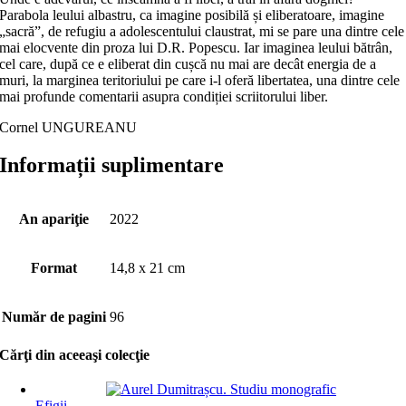
Parabola leului albas­tru, ca imagine posibilă și elibe­ratoare, imagine
„sacră”, de refugiu a adolescentului claustrat, mi se pare una dintre cele
mai elocvente din proza lui D.R. Po­pescu. Iar imaginea leului bătrân,
cel care, după ce e eliberat din cușcă nu mai are decât energia de a
muri, la marginea teri­toriului pe care i-l oferă libertatea, una dintre cele
mai profunde comentarii asupra condiției scriitorului liber.
Cornel UNGUREANU
Informații suplimentare
An apariţie
2022
Format
14,8 x 21 cm
Număr de pagini
96
Cărţi din aceeaşi colecţie
Efigii
,