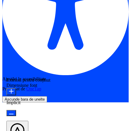
Ajustări la accesibilitate
Extensii pentru conținut
Dimensiune font
Propulsat de
OneTap
Ascunde bara de unelte
Implicit