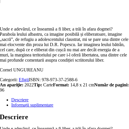
şi
întrebările
Adaugă în coș
care
rămân
Unde e adevărul, ce înseamnă a fi liber, a trăi în afara dogmei?
Parabola leului albas­tru, ca imagine posibilă și elibe­ratoare, imagine
„sacră”, de refugiu a adolescentului claustrat, mi se pare una dintre cele
mai elocvente din proza lui D.R. Po­pescu. Iar imaginea leului bătrân,
cel care, după ce e eliberat din cușcă nu mai are decât energia de a
muri, la marginea teri­toriului pe care i-l oferă libertatea, una dintre cele
mai profunde comentarii asupra condiției scriitorului liber.
Cornel UNGUREANU
Categorii:
Efigii
ISBN:
978-973-37-2588-6
An apariţie:
2022
Tip:
Carte
Format:
14,8 x 21 cm
Număr de pagini:
96
Descriere
Informații suplimentare
Descriere
Unde e adevărul, ce înseamnă a fi liber, a trăi în afara dogmei?