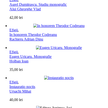
Aurel Dumitrașcu. Studiu monografic
Alui Gheorghe Vlad
42,00
lei
Efigii
,
In honorem Theodor Codreanu
Rachieru Adrian Dinu
Efigii
,
Eugen Uricaru. Monografie
Holban Ioan
35,00
lei
Efigii
,
Instauratio noctis
Ursachi Mihai
40,00
lei