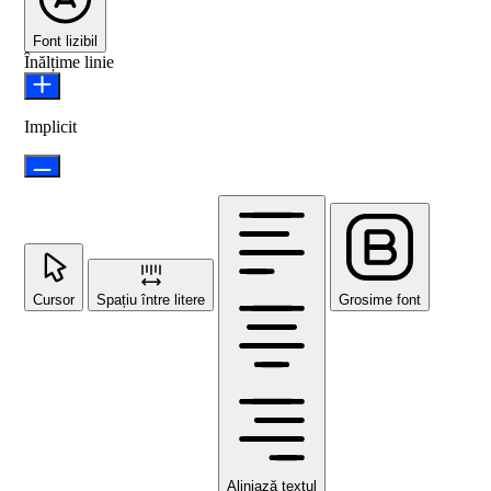
Font lizibil
Înălțime linie
Implicit
Cursor
Spațiu între litere
Grosime font
Aliniază textul