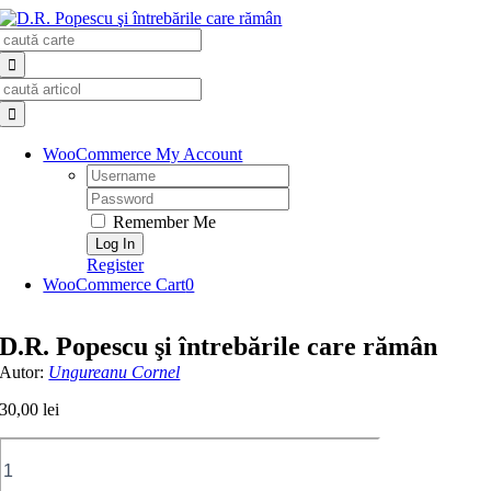
Skip
Search
to
for:
content
Search
for:
WooCommerce My Account
Username:
Password:
Remember Me
Register
WooCommerce Cart
0
D.R. Popescu şi întrebările care rămân
Autor:
Ungureanu Cornel
30,00
lei
Cantitate
D.R.
Popescu