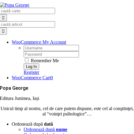
Skip
Search
to
for:
content
Search
for:
WooCommerce My Account
Username:
Password:
Remember Me
Register
WooCommerce Cart
0
Popa George
Editura Junimea, Iași
Unicul timp al nostru, cel de care putem dispune, este cel al conştiinţei,
al “voinţei psihologice”…
Ordonează după
dată
Ordonează după
nume