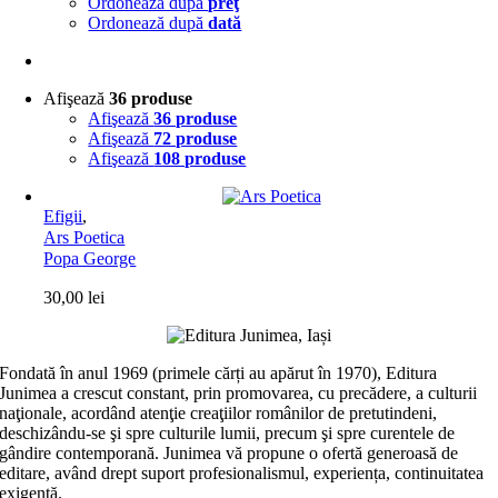
Ordonează după
preţ
Ordonează după
dată
Afişează
36 produse
Afişează
36 produse
Afişează
72 produse
Afişează
108 produse
Efigii
,
Ars Poetica
Popa George
30,00
lei
Fondată în anul 1969 (primele cărți au apărut în 1970), Editura
Junimea a crescut constant, prin promovarea, cu precădere, a culturii
naţionale, acordând atenţie creaţiilor românilor de pretutindeni,
deschizându-se şi spre culturile lumii, precum şi spre curentele de
gândire contemporană. Junimea vă propune o ofertă generoasă de
editare, având drept suport profesionalismul, experiența, continuitatea
exigentă.