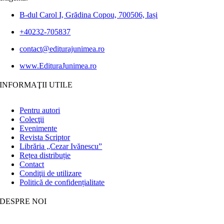
B-dul Carol I, Grădina Copou, 700506, Iași
+40232-705837
contact@editurajunimea.ro
www.EdituraJunimea.ro
INFORMAŢII UTILE
Pentru autori
Colecţii
Evenimente
Revista Scriptor
Librăria „Cezar Ivănescu”
Rețea distribuție
Contact
Condiţii de utilizare
Politică de confidențialitate
DESPRE NOI