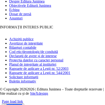
Despre Editura Junimea
Obiectivele Editurii Junimea
Echipa
Dosar de presă
Anunţuri
INFORMAȚII INTERES PUBLIC
Achiziții publice
Avertizor de integritate
Bilanțuri contabile
Cod etic/deontologic/de conduită
Declarații de avere și de interese
Protecția datelor cu caracter personal
Planul de integritate al instituției
Rapoarte de aplicare a Legii nr. 52/2003
Rapoarte de aplicare a Legii nr. 544/2001
Solicitare informații
Buletin informativ
© Copyright
20262026 | Editura Junimea – Toate drepturile rezervate |
Site realizat cu
și
de
SiteXdesign
Page load link