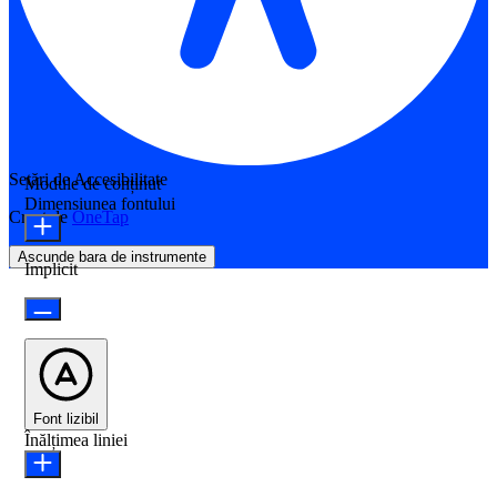
Setări de Accesibilitate
Module de conținut
Dimensiunea fontului
Creat de
OneTap
Ascunde bara de instrumente
Implicit
Font lizibil
Înălțimea liniei