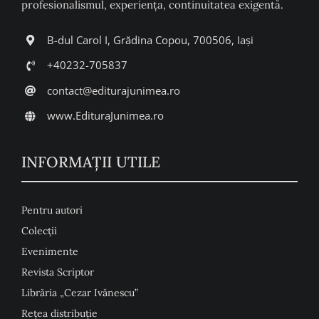
profesionalismul, experiența, continuitatea exigentă.
B-dul Carol I, Grădina Copou, 700506, Iași
+40232-705837
contact@editurajunimea.ro
www.EdituraJunimea.ro
INFORMAŢII UTILE
Pentru autori
Colecţii
Evenimente
Revista Scriptor
Librăria „Cezar Ivănescu”
Rețea distribuție