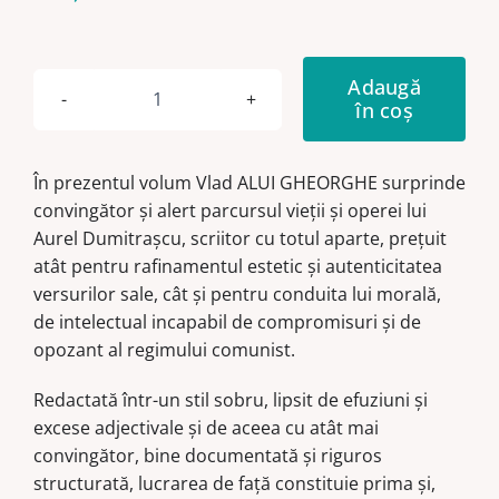
Adaugă
în coș
Cantitate
Aurel
Dumitrașcu.
În prezentul volum Vlad ALUI GHEORGHE surprinde
Studiu
convingător și alert parcursul vieții și operei lui
monografic
Aurel Dumitrașcu, scriitor cu totul aparte, prețuit
atât pentru rafinamentul estetic și autenticitatea
versurilor sale, cât și pentru conduita lui morală,
de intelectual incapabil de compromisuri și de
opozant al regimului comunist.
Redactată într-un stil sobru, lipsit de efuziuni și
excese adjectivale și de aceea cu atât mai
convingător, bine documentată și riguros
structurată, lucrarea de față constituie prima și,