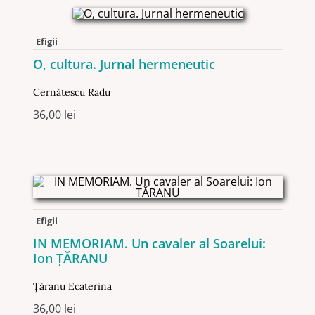
Efigii
O, cultura. Jurnal hermeneutic
Cernătescu Radu
36,00
lei
Efigii
IN MEMORIAM. Un cavaler al Soarelui:
Ion ŢĂRANU
Ţăranu Ecaterina
36,00
lei