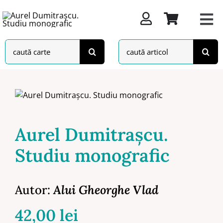
Skip
to
content
Search
Search
for:
for:
Aurel Dumitrașcu.
Studiu monografic
Autor:
Alui Gheorghe Vlad
42,00
lei