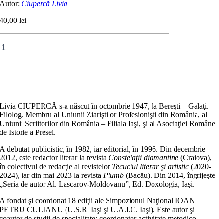
Autor:
Ciupercă Livia
40,00
lei
Cantitate
Constantin
Virgil
GHEORGHIU.
Prozatorul
Adaugă în coș
Livia CIUPERCĂ s-a născut în octombrie 1947, la Bereşti – Galaţi.
Filolog. Membru al Uniunii Ziariştilor Profesionişti din România, al
Uniunii Scriitorilor din România – Filiala Iaşi, şi al Asociaţiei Române
de Istorie a Presei.
A debutat publicistic, în 1982, iar editorial, în 1996. Din decembrie
2012, este redactor literar la revista
Constelaţii diamantine
(Craiova),
în colectivul de redacţie al revistelor
Tecuciul literar şi artistic
(2020-
2024), iar din mai 2023 la revista
Plumb
(Bacău). Din 2014, îngrijeşte
„Seria de autor Al. Lascarov-Moldovanu”, Ed. Doxologia, Iaşi.
A fondat şi coordonat 18 ediţii ale Simpozionul Naţional IOAN
PETRU CULIANU (U.S.R. Iaşi şi U.A.I.C. Iaşi). Este autor şi
coautor de studii de specialitate; coordonator activitate metodico-