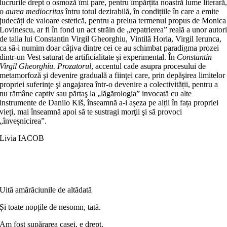
lucrurile drept o osmoză îmi pare, pentru împărțita noastră lume literară
o
aurea mediocritas
întru totul dezirabilă, în condițiile în care a emite
judecăți de valoare estetică, pentru a prelua termenul propus de Monica
Lovinescu, ar fi în fond un act străin de „repatrierea” reală a unor autor
de talia lui Constantin Virgil Gheorghiu, Vintilă Horia, Virgil Ierunca,
ca să-i numim doar câțiva dintre cei ce au schimbat paradigma prozei
dintr-un Vest saturat de artificialitate și experimental. În
Constantin
Virgil Gheorghiu. Prozatorul
, accentul cade asupra procesului de
metamorfoză şi devenire graduală a fiinţei care, prin depăşirea limitelor
propriei suferinţe şi angajarea într-o devenire a colectivității, pentru a
nu rămâne captiv sau părtaş la „lăgărologia” invocată cu alte
instrumente de Danilo Kiš, înseamnă a-i așeza pe alții în fața propriei
vieți, mai înseamnă apoi să te sustragi morţii şi să provoci
„înveșnicirea”.
Livia IACOB
Uită amărăciunile de altădată
Și toate nopțile de nesomn, tată.
Am fost supărarea casei, e drept.