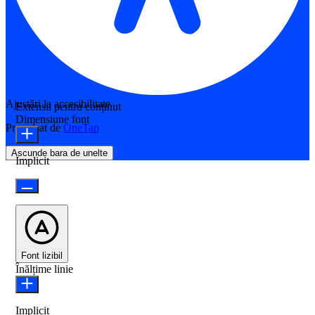
Ajustări la accesibilitate
Extensii pentru conținut
Dimensiune font
Propulsat de
OneTap
Ascunde bara de unelte
Implicit
Font lizibil
Înălțime linie
Implicit