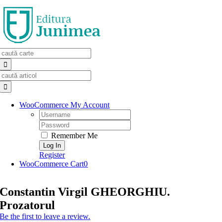
Skip
to
content
Search
for:
Search
for:
WooCommerce My Account
Username:
Password:
Remember Me
Register
WooCommerce Cart
0
Constantin Virgil GHEORGHIU.
Prozatorul
Be the first to leave a review.