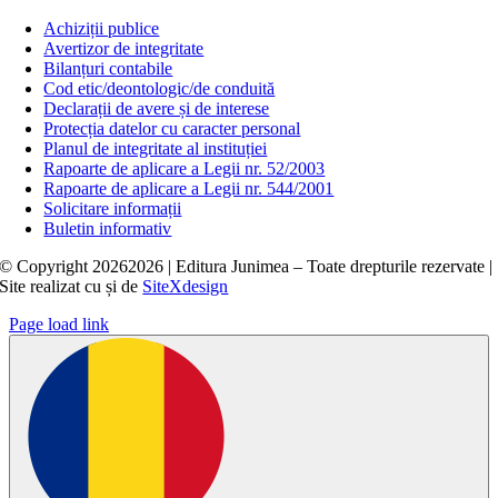
Achiziții publice
Avertizor de integritate
Bilanțuri contabile
Cod etic/deontologic/de conduită
Declarații de avere și de interese
Protecția datelor cu caracter personal
Planul de integritate al instituției
Rapoarte de aplicare a Legii nr. 52/2003
Rapoarte de aplicare a Legii nr. 544/2001
Solicitare informații
Buletin informativ
© Copyright
20262026 | Editura Junimea – Toate drepturile rezervate |
Site realizat cu
și
de
SiteXdesign
Page load link