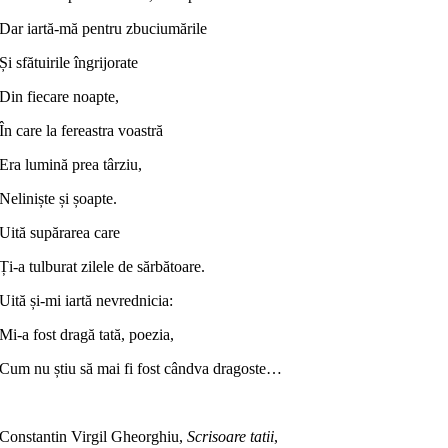
Dar iartă-mă pentru zbuciumările
Și sfătuirile îngrijorate
Din fiecare noapte,
În care la fereastra voastră
Era lumină prea târziu,
Neliniște și șoapte.
Uită supărarea care
Ți-a tulburat zilele de sărbătoare.
Uită și-mi iartă nevrednicia:
Mi-a fost dragă tată, poezia,
Cum nu știu să mai fi fost cândva dragoste…
Constantin Virgil Gheorghiu,
Scrisoare tatii
,