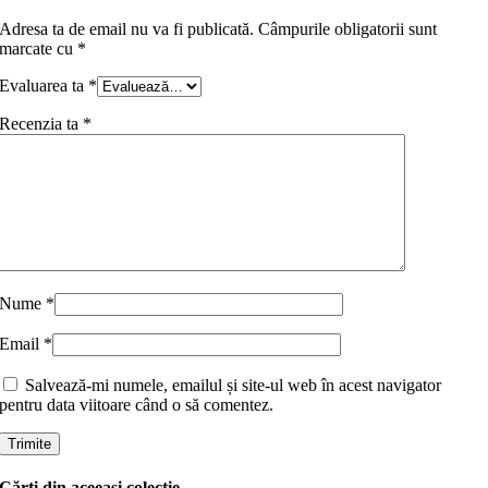
Adresa ta de email nu va fi publicată.
Câmpurile obligatorii sunt
marcate cu
*
Evaluarea ta
*
Recenzia ta
*
Nume
*
Email
*
Salvează-mi numele, emailul și site-ul web în acest navigator
pentru data viitoare când o să comentez.
Cărţi din aceeaşi colecţie