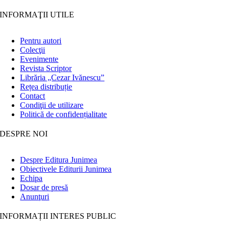
INFORMAŢII UTILE
Pentru autori
Colecţii
Evenimente
Revista Scriptor
Librăria „Cezar Ivănescu”
Rețea distribuție
Contact
Condiţii de utilizare
Politică de confidențialitate
DESPRE NOI
Despre Editura Junimea
Obiectivele Editurii Junimea
Echipa
Dosar de presă
Anunţuri
INFORMAȚII INTERES PUBLIC