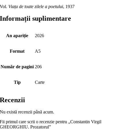
Vol.
Viața de toate zilele a poetului
, 1937
Informații suplimentare
An apariție
2026
Format
A5
Număr de pagini
206
Tip
Carte
Recenzii
Nu există recenzii până acum.
Fii primul care scrii o recenzie pentru „Constantin Virgil
GHEORGHIU. Prozatorul”