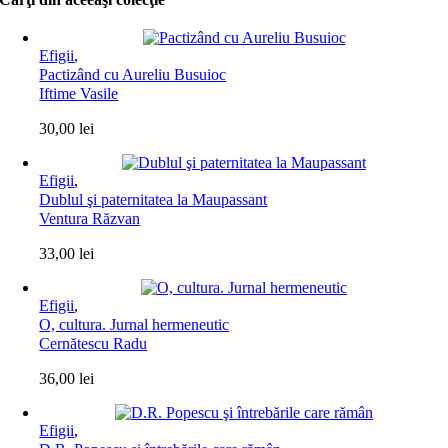
Efigii
,
Pactizând cu Aureliu Busuioc
Iftime Vasile
30,00
lei
Efigii
,
Dublul şi paternitatea la Maupassant
Ventura Răzvan
33,00
lei
Efigii
,
O, cultura. Jurnal hermeneutic
Cernătescu Radu
36,00
lei
Efigii
,