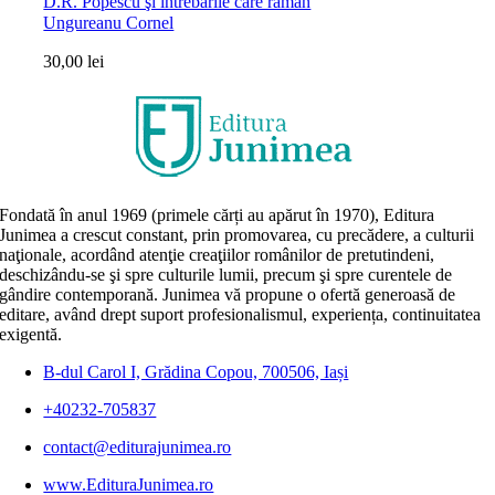
D.R. Popescu şi întrebările care rămân
Ungureanu Cornel
30,00
lei
Fondată în anul 1969 (primele cărți au apărut în 1970), Editura
Junimea a crescut constant, prin promovarea, cu precădere, a culturii
naţionale, acordând atenţie creaţiilor românilor de pretutindeni,
deschizându-se şi spre culturile lumii, precum şi spre curentele de
gândire contemporană. Junimea vă propune o ofertă generoasă de
editare, având drept suport profesionalismul, experiența, continuitatea
exigentă.
B-dul Carol I, Grădina Copou, 700506, Iași
+40232-705837
contact@editurajunimea.ro
www.EdituraJunimea.ro