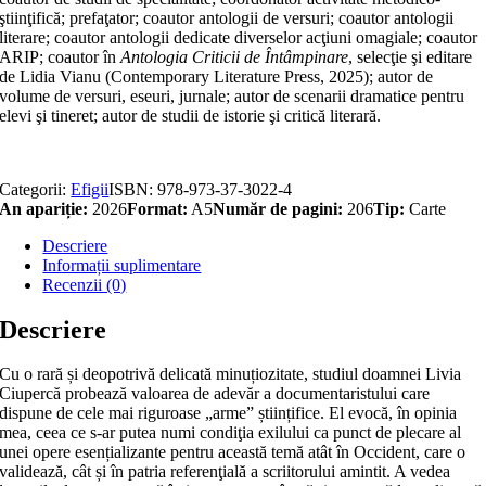
ştiinţifică; prefaţator; coautor antologii de versuri; coautor antologii
literare; coautor antologii dedicate diverselor acţiuni omagiale; coautor
ARIP; coautor în
Antologia Criticii de Întâmpinare
, selecţie şi editare
de Lidia Vianu (Contemporary Literature Press, 2025); autor de
volume de versuri, eseuri, jurnale; autor de scenarii dramatice pentru
elevi şi tineret; autor de studii de istorie şi critică literară.
Categorii:
Efigii
ISBN:
978-973-37-3022-4
An apariție:
2026
Format:
A5
Număr de pagini:
206
Tip:
Carte
Descriere
Informații suplimentare
Recenzii (0)
Descriere
Cu o rară și deopotrivă delicată minuțiozitate, studiul doamnei Livia
Ciupercă probează valoarea de adevăr a documentaristului care
dispune de cele mai riguroase „arme” științifice. El evocă, în opinia
mea, ceea ce s-ar putea numi condiţia exilului ca punct de plecare al
unei opere esențializante pentru această temă atât în Occident, care o
validează, cât și în patria referenţială a scriitorului amintit. A vedea