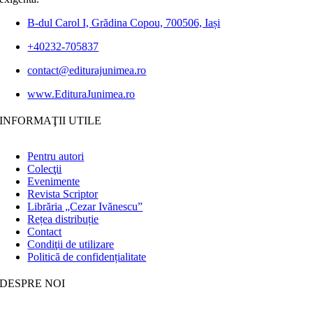
B-dul Carol I, Grădina Copou, 700506, Iași
+40232-705837
contact@editurajunimea.ro
www.EdituraJunimea.ro
INFORMAŢII UTILE
Pentru autori
Colecţii
Evenimente
Revista Scriptor
Librăria „Cezar Ivănescu”
Rețea distribuție
Contact
Condiţii de utilizare
Politică de confidențialitate
DESPRE NOI