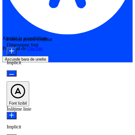
Ajustări la accesibilitate
Extensii pentru conținut
Dimensiune font
Propulsat de
OneTap
Ascunde bara de unelte
Implicit
Font lizibil
Înălțime linie
Implicit