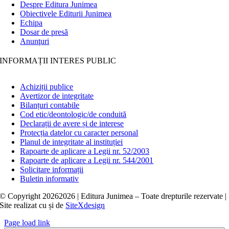
Despre Editura Junimea
Obiectivele Editurii Junimea
Echipa
Dosar de presă
Anunţuri
INFORMAȚII INTERES PUBLIC
Achiziții publice
Avertizor de integritate
Bilanțuri contabile
Cod etic/deontologic/de conduită
Declarații de avere și de interese
Protecția datelor cu caracter personal
Planul de integritate al instituției
Rapoarte de aplicare a Legii nr. 52/2003
Rapoarte de aplicare a Legii nr. 544/2001
Solicitare informații
Buletin informativ
© Copyright
20262026 | Editura Junimea – Toate drepturile rezervate |
Site realizat cu
și
de
SiteXdesign
Page load link