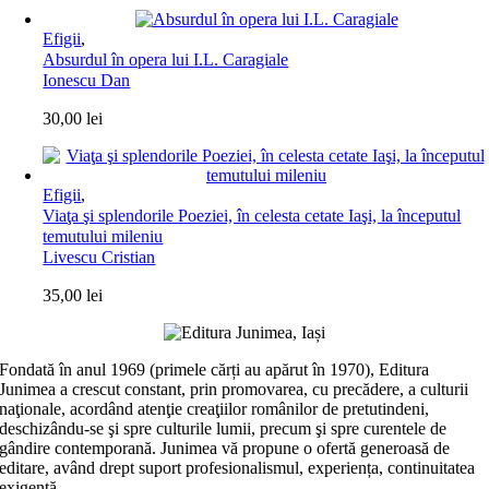
Efigii
,
Absurdul în opera lui I.L. Caragiale
Ionescu Dan
30,00
lei
Efigii
,
Viaţa şi splendorile Poeziei, în celesta cetate Iaşi, la începutul
temutului mileniu
Livescu Cristian
35,00
lei
Fondată în anul 1969 (primele cărți au apărut în 1970), Editura
Junimea a crescut constant, prin promovarea, cu precădere, a culturii
naţionale, acordând atenţie creaţiilor românilor de pretutindeni,
deschizându-se şi spre culturile lumii, precum şi spre curentele de
gândire contemporană. Junimea vă propune o ofertă generoasă de
editare, având drept suport profesionalismul, experiența, continuitatea
exigentă.