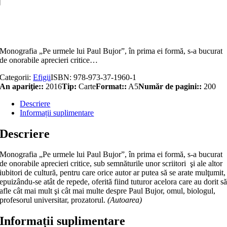
documentar
biografic
Adaugă în coș
Monografia „Pe urmele lui Paul Bujor”, în prima ei formă, s-a bucurat
de onorabile aprecieri critice…
Categorii:
Efigii
ISBN:
978-973-37-1960-1
An apariţie::
2016
Tip:
Carte
Format::
A5
Număr de pagini::
200
Descriere
Informații suplimentare
Descriere
Monografia „Pe urmele lui Paul Bujor”, în prima ei formă, s-a bucurat
de onorabile aprecieri critice, sub semnăturile unor scriitori şi ale altor
iubitori de cultură, pentru care orice autor ar putea să se arate mulţumit,
epuizându-se atât de repede, oferită fiind tuturor acelora care au dorit s
afle cât mai mult şi cât mai multe despre Paul Bujor, omul, biologul,
profesorul universitar, prozatorul.
(Autoarea)
Informații suplimentare