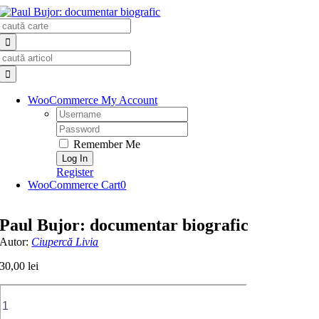
Skip
Search
to
for:
content
Search
for:
WooCommerce My Account
Username:
Password:
Remember Me
Register
WooCommerce Cart
0
Paul Bujor: documentar biografic
Autor:
Ciupercă Livia
30,00
lei
Cantitate
Paul
Bujor: