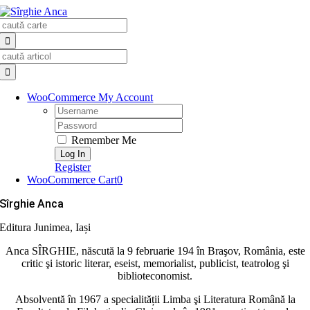
Skip
Search
to
for:
content
Search
for:
WooCommerce My Account
Username:
Password:
Remember Me
Register
WooCommerce Cart
0
Sîrghie Anca
Editura Junimea, Iași
Anca SÎRGHIE, născută la 9 februarie 194 în Braşov, România, este
critic şi istoric literar, eseist, memorialist, publicist, teatrolog şi
biblioteconomist.
Absolventă în 1967 a specialității Limba şi Literatura Română la