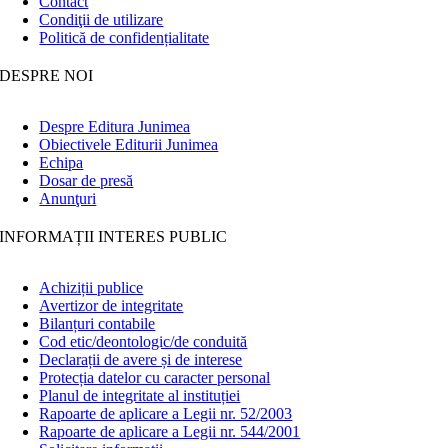
Contact
Condiţii de utilizare
Politică de confidențialitate
DESPRE NOI
Despre Editura Junimea
Obiectivele Editurii Junimea
Echipa
Dosar de presă
Anunţuri
INFORMAȚII INTERES PUBLIC
Achiziții publice
Avertizor de integritate
Bilanțuri contabile
Cod etic/deontologic/de conduită
Declarații de avere și de interese
Protecția datelor cu caracter personal
Planul de integritate al instituției
Rapoarte de aplicare a Legii nr. 52/2003
Rapoarte de aplicare a Legii nr. 544/2001