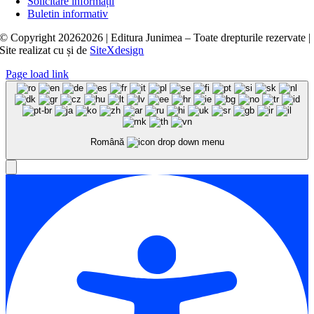
Solicitare informații
Buletin informativ
© Copyright
20262026 | Editura Junimea – Toate drepturile rezervate |
Site realizat cu
și
de
SiteXdesign
Page load link
Română