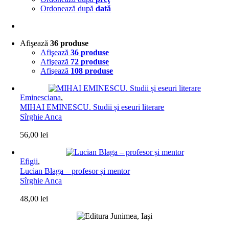
Ordonează după
dată
Afişează
36 produse
Afişează
36 produse
Afişează
72 produse
Afişează
108 produse
Eminesciana
,
MIHAI EMINESCU. Studii și eseuri literare
Sîrghie Anca
56,00
lei
Efigii
,
Lucian Blaga – profesor și mentor
Sîrghie Anca
48,00
lei