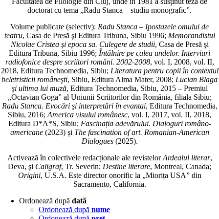
Facultatea de Filologie din Cluj, unde în 1981 a susținut teza de
doctorat cu tema „Radu Stanca – studiu monografic”.
Volume publicate (selectiv):
Radu Stanca – Ipostazele omului de
teatru
, Casa de Presă şi Editura Tribuna, Sibiu 1996;
Memorandistul
Nicolae Cristea şi epoca sa. Culegere de studii
, Casa de Presă şi
Editura Tribuna, Sibiu 1996;
Întâlnire pe calea undelor. Interviuri
radiofonice despre scriitori români. 2002-2008
, vol. I, 2008, vol. II,
2018, Editura Technomedia, Sibiu;
Literatura pentru copii în contextul
beletristicii româneşti
, Sibiu, Editura Alma Mater, 2008;
Lucian Blaga
şi ultima lui muză
, Editura Technomedia, Sibiu, 2015 – Premiul
„Octavian Goga” al Uniunii Scriitorilor din România, filiala Sibiu;
Radu Stanca. Evocări şi interpretări în evantai
, Editura Technomedia,
Sibiu, 2016;
America visului românesc
, vol. I, 2017, vol. II, 2018,
Editura D*A*S, Sibiu;
Fascinația adevărului. Dialoguri româno-
americane
(2023) și
The fascination of art. Romanian-American
Dialogues
(2025).
Activează în colectivele redacționale ale revistelor
Ardealul literar
,
Deva, şi
Caligraf
, Tr. Severin;
Destine literare
, Montreal, Canada;
Origini
, U.S.A. Este director onorific la „Miorița USA” din
Sacramento, California.
Ordonează după
dată
Ordonează după
nume
Ordonează după
preţ