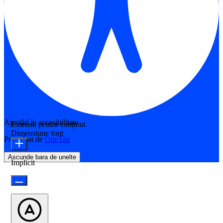
Ajustări la accesibilitate
Extensii pentru conținut
Dimensiune font
Propulsat de
OneTap
Ascunde bara de unelte
Implicit