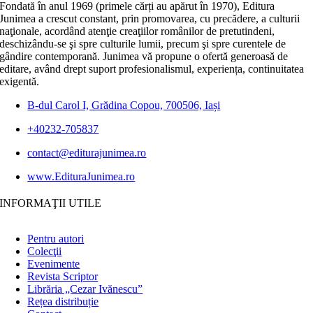
Fondată în anul 1969 (primele cărți au apărut în 1970), Editura
Junimea a crescut constant, prin promovarea, cu precădere, a culturii
naţionale, acordând atenţie creaţiilor românilor de pretutindeni,
deschizându-se şi spre culturile lumii, precum şi spre curentele de
gândire contemporană. Junimea vă propune o ofertă generoasă de
editare, având drept suport profesionalismul, experiența, continuitatea
exigentă.
B-dul Carol I, Grădina Copou, 700506, Iași
+40232-705837
contact@editurajunimea.ro
www.EdituraJunimea.ro
INFORMAŢII UTILE
Pentru autori
Colecţii
Evenimente
Revista Scriptor
Librăria „Cezar Ivănescu”
Rețea distribuție