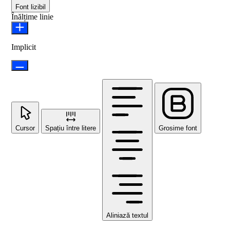
Font lizibil
Înălțime linie
Implicit
Cursor
Spațiu între litere
Grosime font
Aliniază textul