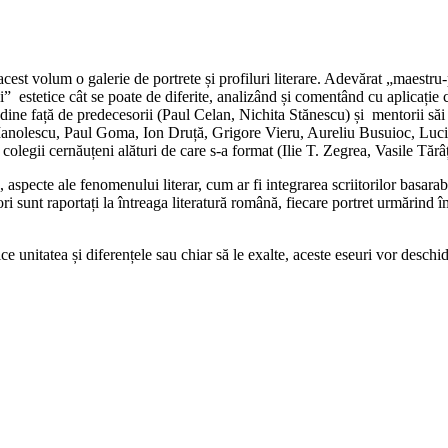
acest volum o galerie de portrete și profiluri literare. Adevărat „maestru
i” estetice cât se poate de diferite, analizând și comentând cu aplicație c
atitudine față de predecesorii (Paul Celan, Nichita Stănescu) și mentorii 
ae Manolescu, Paul Goma, Ion Druță, Grigore Vieru, Aureliu Busuioc, Lu
legii cernăuțeni alături de care s-a format (Ilie T. Zegrea, Vasile Tăr
aspecte ale fenomenului literar, cum ar fi integrarea scriitorilor basara
iitori sunt raportați la întreaga literatură română, fiecare portret urmărind
ce unitatea și diferențele sau chiar să le exalte, aceste eseuri vor deschid