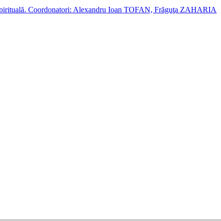
cție spirituală. Coordonatori: Alexandru Ioan TOFAN, Frăguţa ZAHARIA