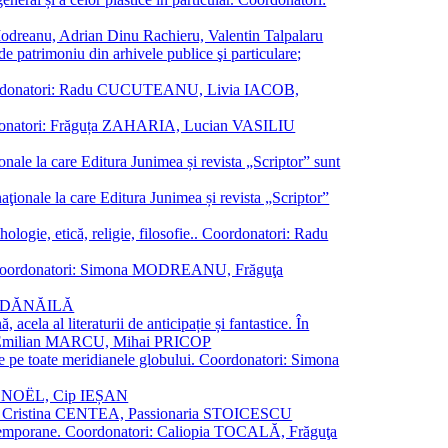
a Modreanu, Adrian Dinu Rachieru, Valentin Talpalaru
de patrimoniu din arhivele publice şi particulare;
ală. Coordonatori: Radu CUCUTEANU, Livia IACOB,
 Coordonatori: Frăguța ZAHARIA, Lucian VASILIU
ionale la care Editura Junimea și revista „Scriptor” sunt
 naţionale la care Editura Junimea și revista „Scriptor”
logie, etică, religie, filosofie.. Coordonatori: Radu
versal. Coordonatori: Simona MODREANU, Frăguţa
rina DĂNĂILĂ
 acela al literaturii de anticipație și fantastice. În
tori: Emilian MARCU, Mihai PRICOP
 de pe toate meridianele globului. Coordonatori: Simona
vier NOËL, Cip IEȘAN
natori: Cristina CENTEA, Passionaria STOICESCU
ce contemporane. Coordonatori: Caliopia TOCALĂ, Frăguţa