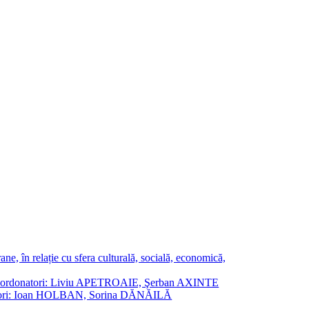
ne, în relație cu sfera culturală, socială, economică,
ane. Coordonatori: Liviu APETROAIE, Şerban AXINTE
ordonatori: Ioan HOLBAN, Sorina DĂNĂILĂ