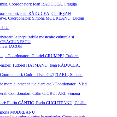
al junimist. Coordonatori: Ioan RĂDUCEA, Frăguţa
 etc. Coordonatori: Ioan RĂDUCEA, Cip IEȘAN
ţii bilingve. Coordonatori: Simona MODREANU, Lucian
ASILIU
vitoare la inepuizabila moștenire culturală și
iliu CRĂCIUNESCU
, Livia IACOB
reputați. Coordonatori: Gabriel CRUMPEI, Tudorel
st. Coordonatori: Tudorel HATMANU, Ioan RĂDUCEA,
ană. Coordonatori: Codrin Liviu CUŢITARU, Simona
e de morală, practică judiciară etc.) Coordonatori: Vlad
în general. Coordonatori: Călin CIOBOTARI, Simona
oordonatori: Florin CÂNTIC, Radu CUCUTEANU, Cătălin
INTE, Simona MODREANU
eneral și a celor plastice în particular. Coordonatori: