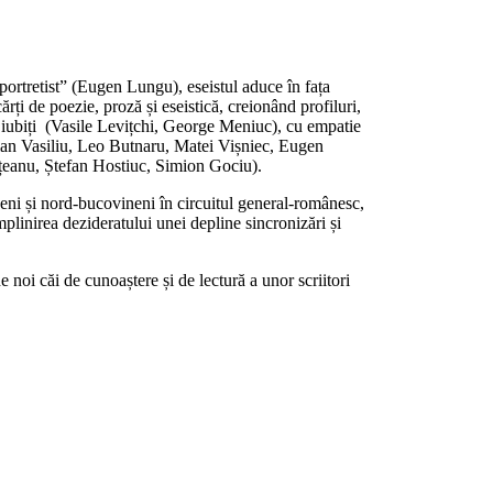
-portretist” (Eugen Lungu), eseistul aduce în fața
ărți de poezie, proză și eseistică, creionând profiluri,
săi iubiți (Vasile Levițchi, George Meniuc), cu empatie
cian Vasiliu, Leo Butnaru, Matei Vișniec, Eugen
âțeanu, Ștefan Hostiuc, Simion Gociu).
beni și nord-bucovineni în circuitul general-românesc,
 împlinirea dezideratului unei depline sincronizări și
e noi căi de cunoaștere și de lectură a unor scriitori