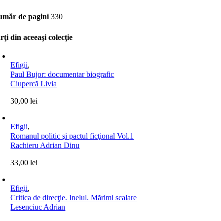
măr de pagini
330
rţi din aceeaşi colecţie
Efigii
,
Paul Bujor: documentar biografic
Ciupercă Livia
30,00
lei
Efigii
,
Romanul politic şi pactul ficţional Vol.1
Rachieru Adrian Dinu
33,00
lei
Efigii
,
Critica de direcţie. Inelul. Mărimi scalare
Lesenciuc Adrian