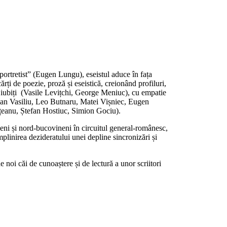
-portretist” (Eugen Lungu), eseistul aduce în fața
ărți de poezie, proză și eseistică, creionând profiluri,
săi iubiți (Vasile Levițchi, George Meniuc), cu empatie
cian Vasiliu, Leo Butnaru, Matei Vișniec, Eugen
âțeanu, Ștefan Hostiuc, Simion Gociu).
beni și nord-bucovineni în circuitul general-românesc,
 împlinirea dezideratului unei depline sincronizări și
e noi căi de cunoaștere și de lectură a unor scriitori