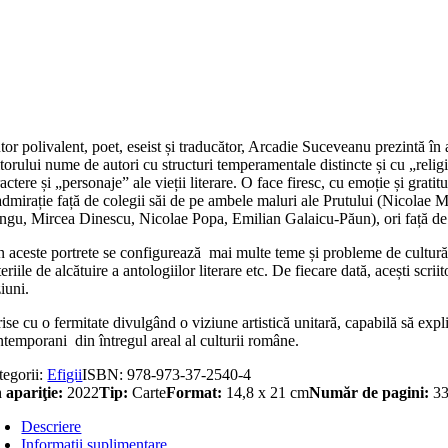
titate
urguri
sice,
ineţi
stmoderne
or polivalent, poet, eseist și traducător, Arcadie Suceveanu prezintă în 
itorului nume de autori cu structuri temperamentale distincte și cu „religi
actere și „personaje” ale vieții literare. O face firesc, cu emoție și gr
 admirație față de colegii săi de pe ambele maluri ale Prutului (Nicol
ngu, Mircea Dinescu, Nicolae Popa, Emilian Galaicu-Păun), ori față de co
 aceste portrete se configurează mai multe teme și probleme de cultură, 
teriile de alcătuire a antologiilor literare etc. De fiecare dată, acești scr
iuni.
ise cu o fermitate divulgând o viziune artistică unitară, capabilă să expli
ntemporani din întregul areal al culturii române.
tegorii:
Efigii
ISBN:
978-973-37-2540-4
 apariţie:
2022
Tip:
Carte
Format:
14,8 x 21 cm
Număr de pagini:
3
Descriere
Informații suplimentare