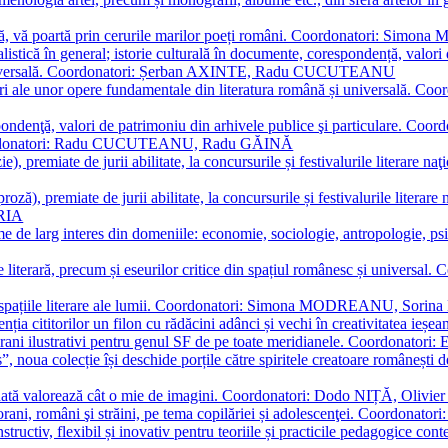
plă, vă poartă prin cerurile marilor poeți români. Coordonatori: Simon
istică în general; istorie culturală în documente, corespondență, valori 
și universală. Coordonatori: Șerban AXINTE, Radu CUCUTEANU
editări ale unor opere fundamentale din literatura română și univers
espondenţă, valori de patrimoniu din arhivele publice şi particulare.
. Coordonatori: Radu CUCUTEANU, Radu GĂINĂ
, premiate de jurii abilitate, la concursurile și festivalurile literare naţ
ză), premiate de jurii abilitate, la concursurile și festivalurile literare
ARIA
 de larg interes din domeniile: economie, sociologie, antropologie, psiho
storie literară, precum și eseurilor critice din spațiul românesc și uni
toate spațiile literare ale lumii. Coordonatori: Simona MODREANU, So
a cititorilor un filon cu rădăcini adânci și vechi în creativitatea ieșeană,
emporani ilustrativi pentru genul SF de pe toate meridianele. Coordona
”, noua colecție își deschide porțile către spiritele creatoare românești
enată valorează cât o mie de imagini. Coordonatori: Dodo NIȚĂ, Oli
porani, români şi străini, pe tema copilăriei și adolescenţei. Coordo
constructiv, flexibil și inovativ pentru teoriile și practicile pedagogi