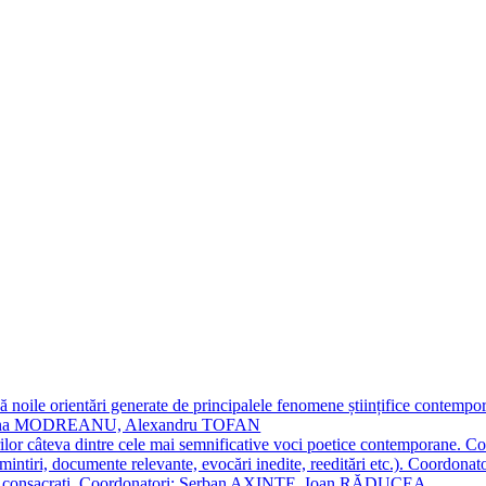
 noile orientări generate de principalele fenomene științifice contempora
Simona MODREANU, Alexandru TOFAN
titorilor câteva dintre cele mai semnificative voci poetice contempor
i (amintiri, documente relevante, evocări inedite, reeditări etc.). Co
poeți consacraţi. Coordonatori: Șerban AXINTE, Ioan RĂDUCEA