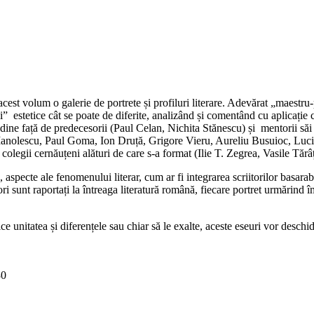
Adaugă în coș
acest volum o galerie de portrete și profiluri literare. Adevărat „maestru
i” estetice cât se poate de diferite, analizând și comentând cu aplicație c
atitudine față de predecesorii (Paul Celan, Nichita Stănescu) și mentorii 
ae Manolescu, Paul Goma, Ion Druță, Grigore Vieru, Aureliu Busuioc, Lu
legii cernăuțeni alături de care s-a format (Ilie T. Zegrea, Vasile Tăr
aspecte ale fenomenului literar, cum ar fi integrarea scriitorilor basara
iitori sunt raportați la întreaga literatură română, fiecare portret urmărind
ce unitatea și diferențele sau chiar să le exalte, aceste eseuri vor deschid
30