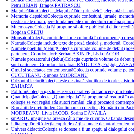
Petru BEJAN, Dragoș PĂTRAȘCU
Magul călător
Colecția „Magul călător prin stele”, elegantă și su
Memoria clepsidrei
Colecţia cuprinde confesiuni, jurnale, memorial
reeditări ale unor opere fundamentale din literatura română 
Mnemosyne
Colecția își propune să ofere publicului cititor re
Bogdan CREȚU
Mousaion
Colecţia cuprinde istorie culturală în documente, cor
Narratio
Colecţia include texte de proză clasică și modernă
Numele poetului (debut)
Colecţia cuprinde volume de debut (poezie)
partenere. Coordonatori: Șerban AXINTE, Livia IACOB
Numele prozatorului (debut)
Colecţia cuprinde volume de debut (pro
sunt partenere. Coordonatori: Ioan RĂDUCEA, Frăguța ZAH
Omul şi societatea contemporană
Colecția cuprinde volume pe teme
CUCUTEANU, Simona MODREANU
Orizontul lecturii
Colecția este destinată studiilor de teorie și i
ZAHARIA
Polifonii
Colecția găzduiește voci narative, în traducere, din 
Quanticipaţia
Colecța „Quanticipația” își propune să readucă în atenți
colecție se vor regăsi atât autori români, cât și prozatori cont
Românii de pretutindeni
Continuare a colecției „Românii din Paris
MODREANU, Livia IACOB, Sorina DĂNĂILĂ
smART
O imagine valorează cât o mie de cuvinte. O bandă des
Ulița copilăriei
Colecţia cuprinde cărţi semnate de autori contem
Univers didactic
Colecția se dorește a fi un spațiu al dialogului 