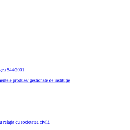
egea 544/2001
entele produse/ gestionate de instituție
relația cu societatea civilă