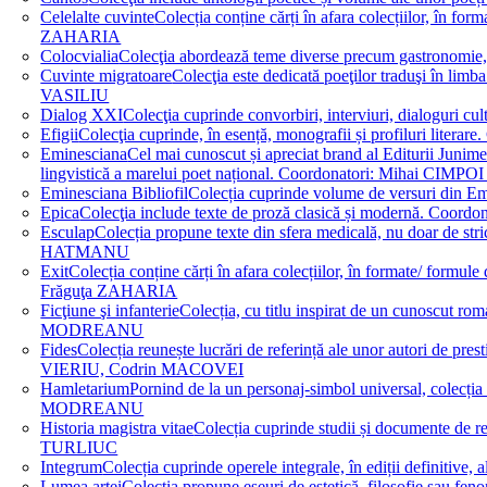
Celelalte cuvinte
Colecția conține cărți în afara colecțiilor, în f
ZAHARIA
Colocvialia
Colecţia abordează teme diverse precum gastronomie, 
Cuvinte migratoare
Colecţia este dedicată poeţilor traduşi în li
VASILIU
Dialog XXI
Colecţia cuprinde convorbiri, interviuri, dialogur
Efigii
Colecţia cuprinde, în esență, monografii și profiluri lit
Eminesciana
Cel mai cunoscut și apreciat brand al Editurii Junim
lingvistică a marelui poet național. Coordonatori: Miha
Eminesciana Bibliofil
Colecția cuprinde volume de versuri din
Epica
Colecţia include texte de proză clasică și modernă. C
Esculap
Colecția propune texte din sfera medicală, nu doar de str
HATMANU
Exit
Colecția conține cărți în afara colecțiilor, în formate/ for
Frăguţa ZAHARIA
Ficţiune şi infanterie
Colecția, cu titlu inspirat de un cunoscut
MODREANU
Fides
Colecția reunește lucrări de referință ale unor autori de pres
VIERIU, Codrin MACOVEI
Hamletarium
Pornind de la un personaj-simbol universal, colecția
MODREANU
Historia magistra vitae
Colecția cuprinde studii și documente de 
TURLIUC
Integrum
Colecția cuprinde operele integrale, în ediții defini
Lumea artei
Colecția propune eseuri de estetică, filosofie sau feno