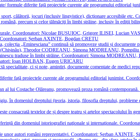
ormate/ formule diferite față proiectele curente ale programului editori
sport, călătorii, jocuri (inclusiv lingvistice), dicţionare accesibile
mba română, precum şi celor tălmăciţi în limbi străine, inclusiv în edi
i culturale. Coordonatori: Nicolae BUSUIOC, Grigore ILISEI, Lucian V
erare. Coordonatori: Șerban AXINTE, Bogdan CREŢU
ea, colecția „Eminesciana” continuă să promoveze studii și documente pri
i CIMPOI (Chișinău), Theodor CODREANU, Simona MODREANU, Pomp
 Eminescu traduse în limbi străine. Coordonatori: Simona MODREANU
oordonatori: Ioan HOLBAN, Eugen URICARU
ictă specialitate, ci și note, amintiri, documente comentate de medici 
mule diferite față proiectele curente ale programului editorial junimi
 roman al lui Costache Olăreanu, promovează proza română contempor
tigiu, în domeniul dreptului (teoria, istoria, filosofia dreptului, problem
 este consacrată textelor de și despre teatru și artelor spectacolului 
referință din domeniul istoriografiei naţionale şi internaţionale. C
tive, ale unor autori români reprezentativi. Coordonatori: Șerban AX
menologia artei, precum și monografii, albume etc., din sfera artelor în g