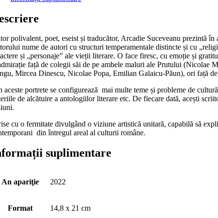
escriere
or polivalent, poet, eseist și traducător, Arcadie Suceveanu prezintă în 
itorului nume de autori cu structuri temperamentale distincte și cu „religi
actere și „personaje” ale vieții literare. O face firesc, cu emoție și gr
 admirație față de colegii săi de pe ambele maluri ale Prutului (Nicol
ngu, Mircea Dinescu, Nicolae Popa, Emilian Galaicu-Păun), ori față de co
 aceste portrete se configurează mai multe teme și probleme de cultură, 
teriile de alcătuire a antologiilor literare etc. De fiecare dată, acești scr
iuni.
ise cu o fermitate divulgând o viziune artistică unitară, capabilă să expli
ntemporani din întregul areal al culturii române.
nformații suplimentare
An apariţie
2022
Format
14,8 x 21 cm