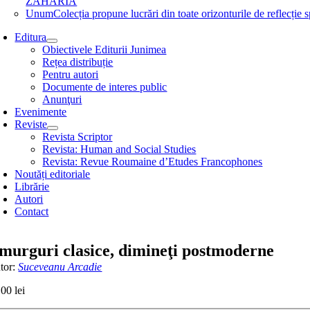
ZAHARIA
Unum
Colecția propune lucrări din toate orizonturile de refle
Editura
Obiectivele Editurii Junimea
Rețea distribuție
Pentru autori
Documente de interes public
Anunţuri
Evenimente
Reviste
Revista Scriptor
Revista: Human and Social Studies
Revista: Revue Roumaine d’Etudes Francophones
Noutăți editoriale
Librărie
Autori
Contact
murguri clasice, dimineţi postmoderne
tor:
Suceveanu Arcadie
,00
lei