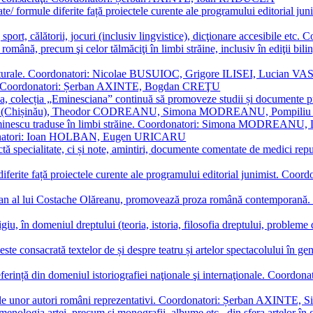
ormate/ formule diferite față proiectele curente ale programului editori
sport, călătorii, jocuri (inclusiv lingvistice), dicţionare accesibile
mba română, precum şi celor tălmăciţi în limbi străine, inclusiv în edi
i culturale. Coordonatori: Nicolae BUSUIOC, Grigore ILISEI, Lucian V
erare. Coordonatori: Șerban AXINTE, Bogdan CREŢU
ea, colecția „Eminesciana” continuă să promoveze studii și documente pri
i CIMPOI (Chișinău), Theodor CODREANU, Simona MODREANU, Pomp
 Eminescu traduse în limbi străine. Coordonatori: Simona MODREANU
oordonatori: Ioan HOLBAN, Eugen URICARU
ictă specialitate, ci și note, amintiri, documente comentate de medici 
mule diferite față proiectele curente ale programului editorial junimi
 roman al lui Costache Olăreanu, promovează proza română contempor
tigiu, în domeniul dreptului (teoria, istoria, filosofia dreptului, problem
 este consacrată textelor de și despre teatru și artelor spectacolului 
referință din domeniul istoriografiei naţionale şi internaţionale. C
tive, ale unor autori români reprezentativi. Coordonatori: Șerban AX
menologia artei, precum și monografii, albume etc., din sfera artelor în g