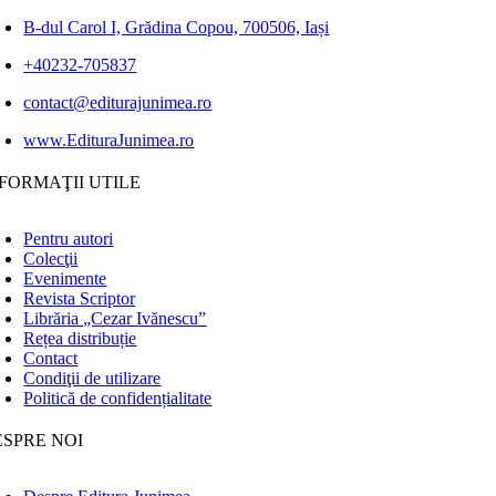
B-dul Carol I, Grădina Copou, 700506, Iași
+40232-705837
contact@editurajunimea.ro
www.EdituraJunimea.ro
FORMAŢII UTILE
Pentru autori
Colecţii
Evenimente
Revista Scriptor
Librăria „Cezar Ivănescu”
Rețea distribuție
Contact
Condiţii de utilizare
Politică de confidențialitate
ESPRE NOI