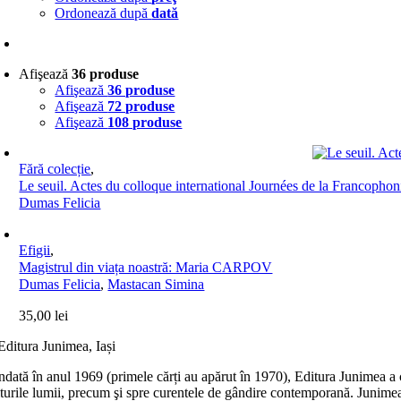
Ordonează după
dată
Afişează
36 produse
Afişează
36 produse
Afişează
72 produse
Afişează
108 produse
Fără colecție
,
Le seuil. Actes du colloque international Journées de la Francopho
Dumas Felicia
Efigii
,
Magistrul din viața noastră: Maria CARPOV
Dumas Felicia
,
Mastacan Simina
35,00
lei
dată în anul 1969 (primele cărți au apărut în 1970), Editura Junimea a c
lturile lumii, precum şi spre curentele de gândire contemporană. Junimea