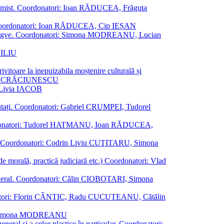
al junimist. Coordonatori: Ioan RĂDUCEA, Frăguţa
 etc. Coordonatori: Ioan RĂDUCEA, Cip IEȘAN
ţii bilingve. Coordonatori: Simona MODREANU, Lucian
ASILIU
vitoare la inepuizabila moștenire culturală și
iliu CRĂCIUNESCU
, Livia IACOB
reputați. Coordonatori: Gabriel CRUMPEI, Tudorel
st. Coordonatori: Tudorel HATMANU, Ioan RĂDUCEA,
ană. Coordonatori: Codrin Liviu CUŢITARU, Simona
e de morală, practică judiciară etc.) Coordonatori: Vlad
în general. Coordonatori: Călin CIOBOTARI, Simona
oordonatori: Florin CÂNTIC, Radu CUCUTEANU, Cătălin
INTE, Simona MODREANU
eneral și a celor plastice în particular. Coordonatori: