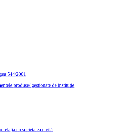
egea 544/2001
entele produse/ gestionate de instituție
relația cu societatea civilă