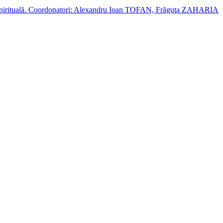
cție spirituală. Coordonatori: Alexandru Ioan TOFAN, Frăguţa ZAHARIA