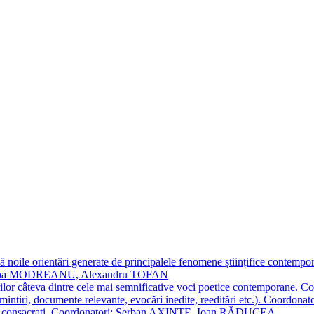
 noile orientări generate de principalele fenomene științifice contempora
Simona MODREANU, Alexandru TOFAN
titorilor câteva dintre cele mai semnificative voci poetice contempor
i (amintiri, documente relevante, evocări inedite, reeditări etc.). Co
poeți consacraţi. Coordonatori: Șerban AXINTE, Ioan RĂDUCEA