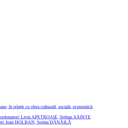
ne, în relație cu sfera culturală, socială, economică,
ane. Coordonatori: Liviu APETROAIE, Şerban AXINTE
ordonatori: Ioan HOLBAN, Sorina DĂNĂILĂ