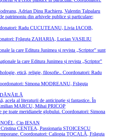
a Modreanu, Adrian Dinu Rachieru, Valentin Talpalaru
de patrimoniu din arhivele publice şi particulare;
ală. Coordonatori: Radu CUCUTEANU, Livia IACOB,
 Coordonatori: Frăguța ZAHARIA, Lucian VASILIU
ionale la care Editura Junimea și revista „Scriptor” sunt
 naţionale la care Editura Junimea și revista „Scriptor”
logie, etică, religie, filosofie.. Coordonatori: Radu
versal. Coordonatori: Simona MODREANU, Frăguţa
rina DĂNĂILĂ
 acela al literaturii de anticipație și fantastice. În
tori: Emilian MARCU, Mihai PRICOP
 de pe toate meridianele globului. Coordonatori: Simona
vier NOËL, Cip IEȘAN
natori: Cristina CENTEA, Passionaria STOICESCU
ce contemporane. Coordonatori: Caliopia TOCALĂ, Frăguţa