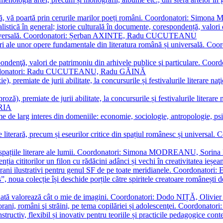
plă, vă poartă prin cerurile marilor poeți români. Coordonatori: Simon
istică în general; istorie culturală în documente, corespondență, valori 
și universală. Coordonatori: Șerban AXINTE, Radu CUCUTEANU
editări ale unor opere fundamentale din literatura română și univers
espondenţă, valori de patrimoniu din arhivele publice şi particulare.
. Coordonatori: Radu CUCUTEANU, Radu GĂINĂ
, premiate de jurii abilitate, la concursurile și festivalurile literare naţ
ză), premiate de jurii abilitate, la concursurile și festivalurile literare
ARIA
 de larg interes din domeniile: economie, sociologie, antropologie, psiho
storie literară, precum și eseurilor critice din spațiul românesc și uni
toate spațiile literare ale lumii. Coordonatori: Simona MODREANU, So
a cititorilor un filon cu rădăcini adânci și vechi în creativitatea ieșeană,
emporani ilustrativi pentru genul SF de pe toate meridianele. Coordona
”, noua colecție își deschide porțile către spiritele creatoare românești
enată valorează cât o mie de imagini. Coordonatori: Dodo NIȚĂ, Oli
porani, români şi străini, pe tema copilăriei și adolescenţei. Coordo
constructiv, flexibil și inovativ pentru teoriile și practicile pedagogi