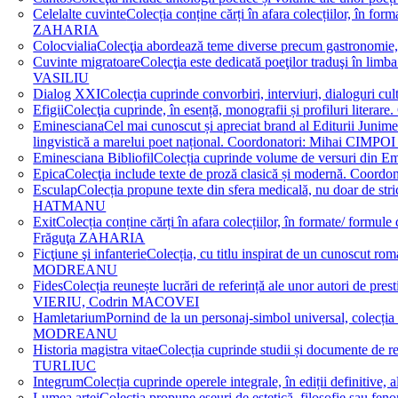
Celelalte cuvinte
Colecția conține cărți în afara colecțiilor, în f
ZAHARIA
Colocvialia
Colecţia abordează teme diverse precum gastronomie, 
Cuvinte migratoare
Colecţia este dedicată poeţilor traduşi în li
VASILIU
Dialog XXI
Colecţia cuprinde convorbiri, interviuri, dialogur
Efigii
Colecţia cuprinde, în esență, monografii și profiluri lit
Eminesciana
Cel mai cunoscut și apreciat brand al Editurii Junim
lingvistică a marelui poet național. Coordonatori: Miha
Eminesciana Bibliofil
Colecția cuprinde volume de versuri din
Epica
Colecţia include texte de proză clasică și modernă. C
Esculap
Colecția propune texte din sfera medicală, nu doar de str
HATMANU
Exit
Colecția conține cărți în afara colecțiilor, în formate/ for
Frăguţa ZAHARIA
Ficţiune şi infanterie
Colecția, cu titlu inspirat de un cunoscut
MODREANU
Fides
Colecția reunește lucrări de referință ale unor autori de pres
VIERIU, Codrin MACOVEI
Hamletarium
Pornind de la un personaj-simbol universal, colecția
MODREANU
Historia magistra vitae
Colecția cuprinde studii și documente de 
TURLIUC
Integrum
Colecția cuprinde operele integrale, în ediții defini
Lumea artei
Colecția propune eseuri de estetică, filosofie sau feno