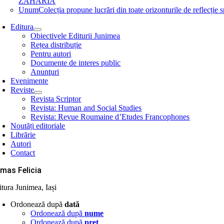
ZAHARIA
Unum
Colecția propune lucrări din toate orizonturile de refle
Editura
Obiectivele Editurii Junimea
Rețea distribuție
Pentru autori
Documente de interes public
Anunţuri
Evenimente
Reviste
Revista Scriptor
Revista: Human and Social Studies
Revista: Revue Roumaine d’Etudes Francophones
Noutăți editoriale
Librărie
Autori
Contact
mas Felicia
itura Junimea, Iași
Ordonează după
dată
Ordonează după
nume
Ordonează după
preţ