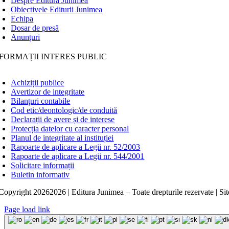
Despre Editura Junimea
Obiectivele Editurii Junimea
Echipa
Dosar de presă
Anunţuri
FORMAȚII INTERES PUBLIC
Achiziții publice
Avertizor de integritate
Bilanțuri contabile
Cod etic/deontologic/de conduită
Declarații de avere și de interese
Protecția datelor cu caracter personal
Planul de integritate al instituției
Rapoarte de aplicare a Legii nr. 52/2003
Rapoarte de aplicare a Legii nr. 544/2001
Solicitare informații
Buletin informativ
Copyright
20262026 | Editura Junimea – Toate drepturile rezervate | Sit
Page load link