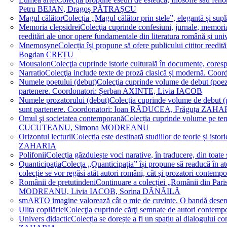
Petru BEJAN, Dragoș PĂTRAȘCU
Magul călător
Colecția „Magul călător prin stele”, elegantă și su
Memoria clepsidrei
Colecţia cuprinde confesiuni, jurnale, memorial
reeditări ale unor opere fundamentale din literatura română 
Mnemosyne
Colecția își propune să ofere publicului cititor re
Bogdan CREȚU
Mousaion
Colecţia cuprinde istorie culturală în documente, cor
Narratio
Colecţia include texte de proză clasică și modernă
Numele poetului (debut)
Colecţia cuprinde volume de debut (poezie)
partenere. Coordonatori: Șerban AXINTE, Livia IACOB
Numele prozatorului (debut)
Colecţia cuprinde volume de debut (pro
sunt partenere. Coordonatori: Ioan RĂDUCEA, Frăguța ZAH
Omul şi societatea contemporană
Colecția cuprinde volume pe teme
CUCUTEANU, Simona MODREANU
Orizontul lecturii
Colecția este destinată studiilor de teorie și i
ZAHARIA
Polifonii
Colecția găzduiește voci narative, în traducere, din 
Quanticipaţia
Colecța „Quanticipația” își propune să readucă în atenți
colecție se vor regăsi atât autori români, cât și prozatori cont
Românii de pretutindeni
Continuare a colecției „Românii din Paris
MODREANU, Livia IACOB, Sorina DĂNĂILĂ
smART
O imagine valorează cât o mie de cuvinte. O bandă des
Ulița copilăriei
Colecţia cuprinde cărţi semnate de autori contem
Univers didactic
Colecția se dorește a fi un spațiu al dialogului 