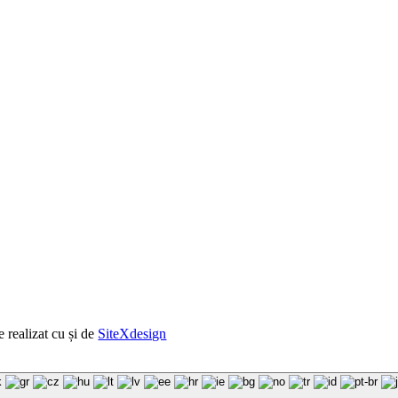
e realizat cu
și
de
SiteXdesign