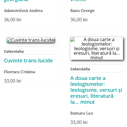
Adamovičová Andrea
Banu George
36,00
lei
36,00
lei
Colocvialia
Cuvinte trans-lucide
Colocvialia
Florescu Cristina
A doua carte a
33,00
lei
leologismelor:
leologisme, versuri şi
eresuri, literatură
la… minut
Butnaru Leo
33,00
lei