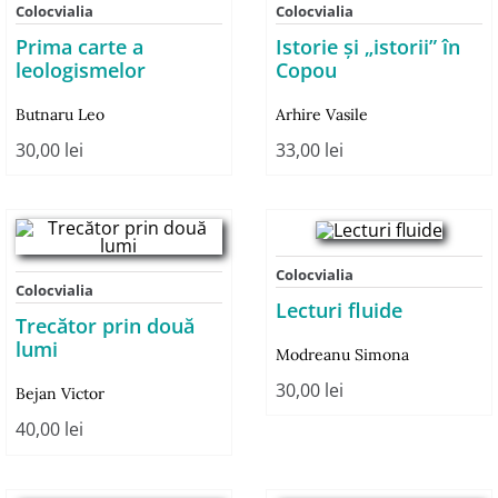
Colocvialia
Colocvialia
Prima carte a
Istorie și „istorii” în
leologismelor
Copou
Butnaru Leo
Arhire Vasile
30,00
lei
33,00
lei
Colocvialia
Colocvialia
Lecturi fluide
Trecător prin două
lumi
Modreanu Simona
30,00
lei
Bejan Victor
40,00
lei