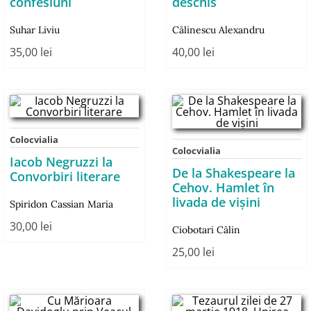
confesiuni
deschis
Suhar Liviu
Călinescu Alexandru
35,00
lei
40,00
lei
Colocvialia
Colocvialia
Iacob Negruzzi la
De la Shakespeare la
Convorbiri literare
Cehov. Hamlet în
livada de vișini
Spiridon Cassian Maria
30,00
lei
Ciobotari Călin
25,00
lei