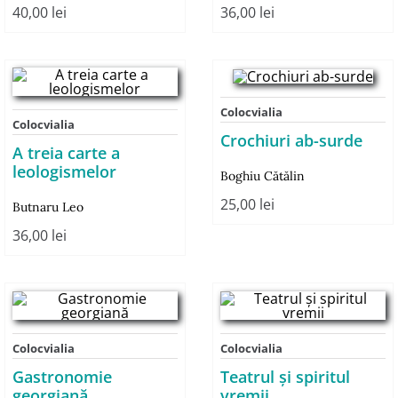
40,00
lei
36,00
lei
Colocvialia
Colocvialia
Crochiuri ab-surde
A treia carte a
leologismelor
Boghiu Cătălin
25,00
lei
Butnaru Leo
36,00
lei
Colocvialia
Colocvialia
Gastronomie
Teatrul şi spiritul
georgiană
vremii