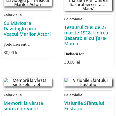
Colocvialia
Colocvialia
Cu Mărioara
Tezaurul zilei de 27
Davidoglu prin
martie 1918. Unirea
Veacul Marilor Actori
Basarabiei cu Țara-
Mamă
Șoitu Laurențiu
30,00
lei
Hadârcă Ion
30,00
lei
Colocvialia
Colocvialia
Memorii la vârsta
Viziunile Sfântului
sintezelor vieții
Eustaţiu