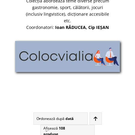
Colecţia abordează teme diverse precum
gastronomie, sport, călătorii, jocuri
(inclusiv lingvistice), dicţionare accesibile
etc.
Coordonatori:
Ioan RĂDUCEA, Cip IEȘAN
Ordonează după
dată
Afişează
108
produse