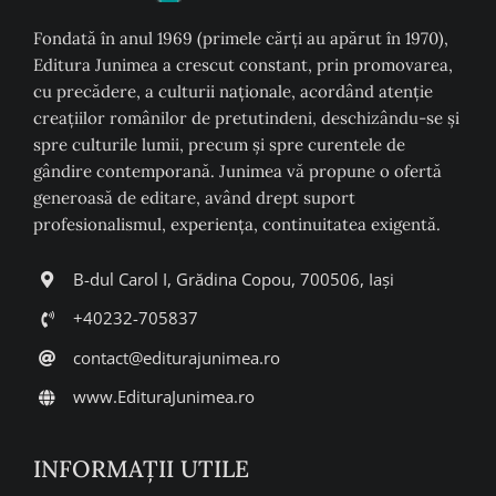
Fondată în anul 1969 (primele cărți au apărut în 1970),
Editura Junimea a crescut constant, prin promovarea,
cu precădere, a culturii naţionale, acordând atenţie
creaţiilor românilor de pretutindeni, deschizându-se şi
spre culturile lumii, precum şi spre curentele de
gândire contemporană. Junimea vă propune o ofertă
generoasă de editare, având drept suport
profesionalismul, experiența, continuitatea exigentă.
B-dul Carol I, Grădina Copou, 700506, Iași
+40232-705837
contact@editurajunimea.ro
www.EdituraJunimea.ro
INFORMAŢII UTILE