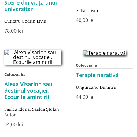
Scene din viața unui
universitar
Suhar Liviu
40,00
lei
Cuţitaru Codrin Liviu
78,00
lei
Colocvialia
Terapie narativă
Colocvialia
Alexa Visarion sau
Ungureanu Dumitru
destinul vocaţiei.
Ecourile amintirii
44,00
lei
Saulea Elena
,
Saulea Ştefan
Anton
44,00
lei