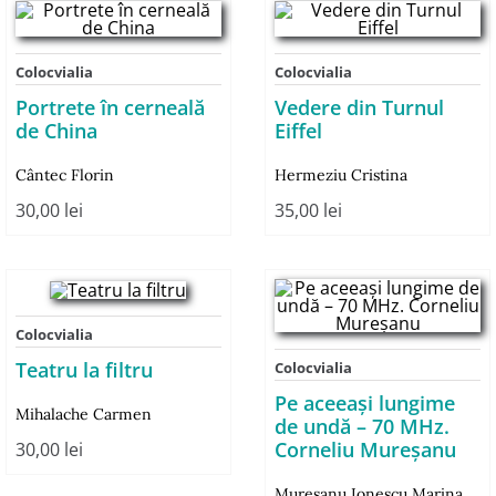
Colocvialia
Colocvialia
Portrete în cerneală
Vedere din Turnul
de China
Eiffel
Cântec Florin
Hermeziu Cristina
30,00
lei
35,00
lei
Colocvialia
Teatru la filtru
Colocvialia
Pe aceeaşi lungime
Mihalache Carmen
de undă – 70 MHz.
Corneliu Mureşanu
30,00
lei
Mureşanu Ionescu Marina
,