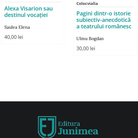
Colocvialia
Alexa Visarion sau
Pagini dintr-o istorie
destinul vocaţiei
subiectiv-anecdotică
a teatrului românesc
Saulea Elena
40,00
lei
Ulmu Bogdan
30,00
lei