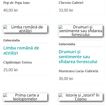
Pop de Popa Ioan
Cheroiu Gabriel
40,00
lei
33,00
lei
Colocvialia
Colocvialia
Limba română de
Drumuri şi
a(stă)zi
sentimente sau
sfidarea livrescului
Căpălnăşan Emina
25,00
lei
Munteanu Lucia-Gabriela
30,00
lei