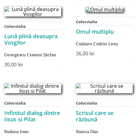
Colocvialia
Colocvialia
Omul multiplu
Lună plină deasupra
Vosgilor
Cuţitaru Codrin Liviu
36,00
lei
Georgescu Cosmin Ştefan
30,00
lei
Colocvialia
Colocvialia
Infinitul dialog dintre
Scrisul care se
Iisus si Pilat
răzbună
Buduca Ioan
Stanca Dan