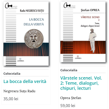
Colocvialia
Colocvialia
Vârstele scenei. Vol.
La bocca della verità
2: Teme, dialoguri,
chipuri, lecturi
Negrescu Suţu Radu
Oprea Ștefan
35,00
lei
59,00
lei