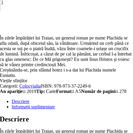
Viziunile
Sfântului
Eustaţiu
Adaugă în coș
În zilele împărăției lui Traian, un general roman pe nume Plachida se
afla odată, după obiceiul său, la vânătoare. Urmărind un cerb până ce
acesta se sui pe o piatră înaltă, văzu între coarnele-i uriașe un cruci­fix
de lumină. Înfricoșat, a căzut de pe cal la pământ, iar cerbul l-a întrebat
cu glas omenesc: De ce Mă prigonești? Eu sunt Iisus Hristos și voiesc
să te vânez printre credincioșii Mei.
Creștinându-se, prin sfântul botez i s-a dat lui Plachida numele
Eustatiu.
Viețile sfinților
Categorii:
Colocvialia
ISBN:
978-973-37-2249-6
An apariţie::
2019
Tip:
Carte
Format::
A5
Număr de pagini::
278
Descriere
Informații suplimentare
Descriere
În zilele împărăției lui Traian, un general roman pe nume Plachida se