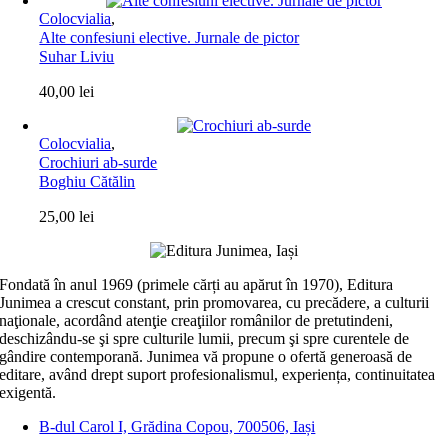
Colocvialia
,
Alte confesiuni elective. Jurnale de pictor
Suhar Liviu
40,00
lei
Colocvialia
,
Crochiuri ab-surde
Boghiu Cătălin
25,00
lei
Fondată în anul 1969 (primele cărți au apărut în 1970), Editura
Junimea a crescut constant, prin promovarea, cu precădere, a culturii
naţionale, acordând atenţie creaţiilor românilor de pretutindeni,
deschizându-se şi spre culturile lumii, precum şi spre curentele de
gândire contemporană. Junimea vă propune o ofertă generoasă de
editare, având drept suport profesionalismul, experiența, continuitatea
exigentă.
B-dul Carol I, Grădina Copou, 700506, Iași