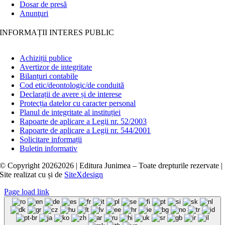
Dosar de presă
Anunţuri
INFORMAȚII INTERES PUBLIC
Achiziții publice
Avertizor de integritate
Bilanțuri contabile
Cod etic/deontologic/de conduită
Declarații de avere și de interese
Protecția datelor cu caracter personal
Planul de integritate al instituției
Rapoarte de aplicare a Legii nr. 52/2003
Rapoarte de aplicare a Legii nr. 544/2001
Solicitare informații
Buletin informativ
© Copyright
20262026 | Editura Junimea – Toate drepturile rezervate |
Site realizat cu
și
de
SiteXdesign
Page load link