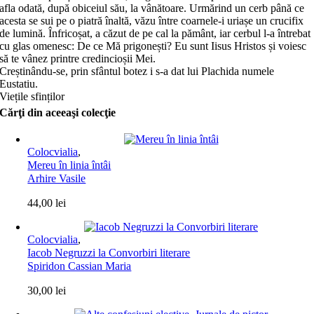
afla odată, după obiceiul său, la vânătoare. Urmărind un cerb până ce
acesta se sui pe o piatră înaltă, văzu între coarnele-i uriașe un cruci­fix
de lumină. Înfricoșat, a căzut de pe cal la pământ, iar cerbul l-a întrebat
cu glas omenesc: De ce Mă prigonești? Eu sunt Iisus Hristos și voiesc
să te vânez printre credincioșii Mei.
Creștinându-se, prin sfântul botez i s-a dat lui Plachida numele
Eustatiu.
Viețile sfinților
Cărţi din aceeaşi colecţie
Colocvialia
,
Mereu în linia întâi
Arhire Vasile
44,00
lei
Colocvialia
,
Iacob Negruzzi la Convorbiri literare
Spiridon Cassian Maria
30,00
lei