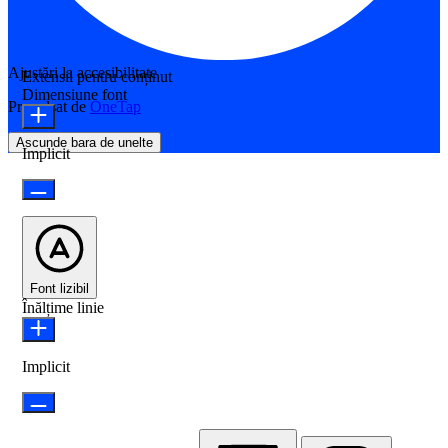
Ajustări la accesibilitate
Extensii pentru conținut
Dimensiune font
Propulsat de
OneTap
Ascunde bara de unelte
Implicit
Font lizibil
Înălțime linie
Implicit