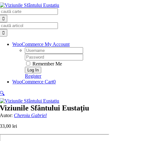
Skip
Search
to
for:
content
Search
for:
WooCommerce My Account
Username:
Password:
Remember Me
Register
WooCommerce Cart
0
🔍
Viziunile Sfântului Eustaţiu
Autor:
Cheroiu Gabriel
33,00
lei
Cantitate