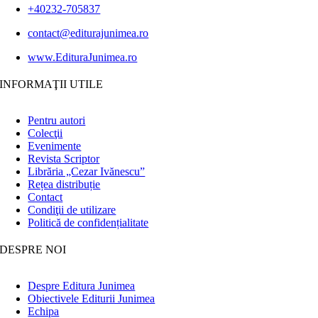
+40232-705837
contact@editurajunimea.ro
www.EdituraJunimea.ro
INFORMAŢII UTILE
Pentru autori
Colecţii
Evenimente
Revista Scriptor
Librăria „Cezar Ivănescu”
Rețea distribuție
Contact
Condiţii de utilizare
Politică de confidențialitate
DESPRE NOI
Despre Editura Junimea
Obiectivele Editurii Junimea
Echipa