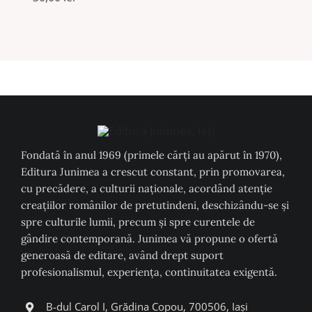
Fondată în anul 1969 (primele cărți au apărut în 1970),
Editura Junimea a crescut constant, prin promovarea,
cu precădere, a culturii naţionale, acordând atenţie
creaţiilor românilor de pretutindeni, deschizându-se şi
spre culturile lumii, precum şi spre curentele de
gândire contemporană. Junimea vă propune o ofertă
generoasă de editare, având drept suport
profesionalismul, experiența, continuitatea exigentă.
B-dul Carol I, Grădina Copou, 700506, Iași