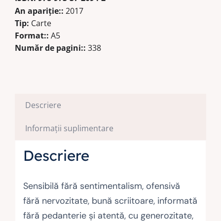
An apariţie::
2017
Tip:
Carte
Format::
A5
Număr de pagini::
338
Descriere
Informații suplimentare
Descriere
Sensibilă fără sentimentalism, ofensivă
fără nervozitate, bună scriitoare, informată
fără pedanterie și atentă, cu generozitate,