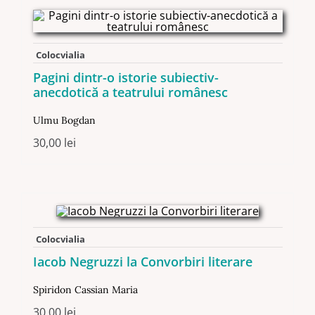
Colocvialia
Pagini dintr-o istorie subiectiv-
anecdotică a teatrului românesc
Ulmu Bogdan
30,00
lei
Colocvialia
Iacob Negruzzi la Convorbiri literare
Spiridon Cassian Maria
30,00
lei