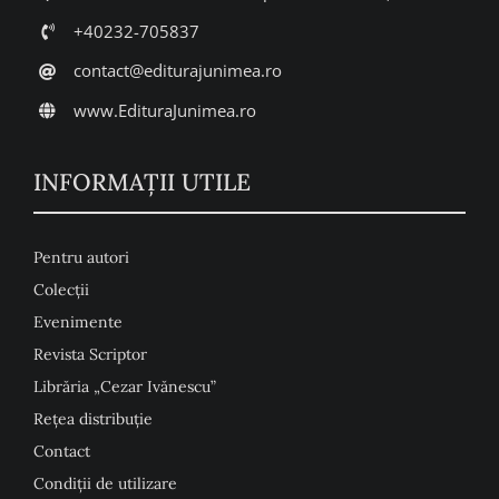
+40232-705837
contact@editurajunimea.ro
www.EdituraJunimea.ro
INFORMAŢII UTILE
Pentru autori
Colecţii
Evenimente
Revista Scriptor
Librăria „Cezar Ivănescu”
Rețea distribuție
Contact
Condiţii de utilizare