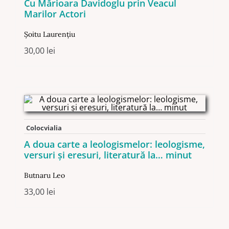
Cu Mărioara Davidoglu prin Veacul
Marilor Actori
Șoitu Laurențiu
30,00
lei
Colocvialia
A doua carte a leologismelor: leologisme,
versuri şi eresuri, literatură la… minut
Butnaru Leo
33,00
lei