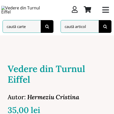
Skip
to
content
Search
Search
for:
for:
Vedere din Turnul
Eiffel
Autor:
Hermeziu Cristina
35,00
lei