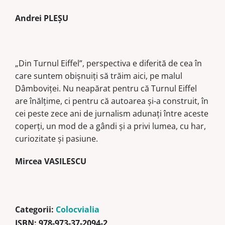
Andrei PLEȘU
„Din Turnul Eiffel”, perspectiva e diferită de cea în
care suntem obișnuiți să trăim aici, pe malul
Dâmboviței. Nu neapărat pentru că Turnul Eiffel
are înălțime, ci pentru că autoarea și-a construit, în
cei peste zece ani de jurnalism adunați între aceste
coperți, un mod de a gândi și a privi lumea, cu har,
curiozitate și pasiune.
Mircea VASILESCU
Categorii:
Colocvialia
ISBN:
978-973-37-2094-2