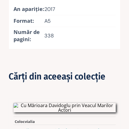
An apariţie:
2017
Format:
A5
Număr de
338
pagini:
Cărţi din aceeaşi colecţie
Colocvialia