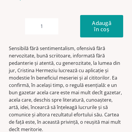
Adaugă
în coș
Cantitate
Vedere
din
Sensibilă fără sentimentalism, ofensivă fără
Turnul
nervozitate, bună scriitoare, informată fără
Eiffel
pedanterie și atentă, cu generozitate, la lumea din
jur, Cristina Hermeziu lucrează cu aplicație și
modestie în beneficiul meseriei și al cititorilor. Ea
confirmă, în același timp, o regulă esențială: e un
bun gazetar acela care este mai mult decît gazetar,
acela care, deschis spre literatură, cunoaștere,
artă, idei, încearcă să înțeleagă lucrurile și să
comunice și altora rezultatul efortului său. Cartea
de față este, în această privință, o reușită mai mult
decît meritorie.