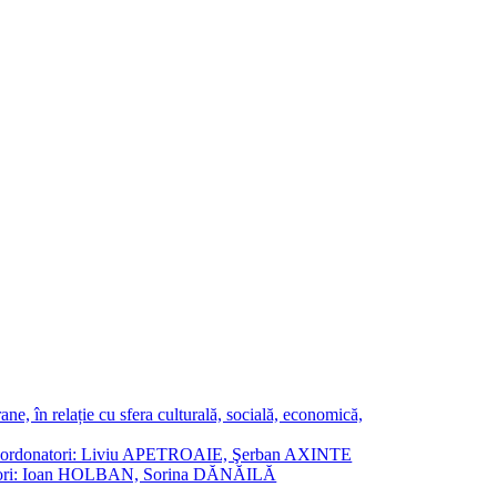
ne, în relație cu sfera culturală, socială, economică,
ane. Coordonatori: Liviu APETROAIE, Şerban AXINTE
ordonatori: Ioan HOLBAN, Sorina DĂNĂILĂ