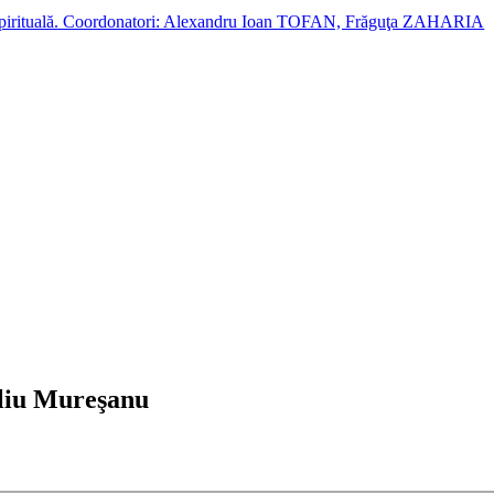
cție spirituală. Coordonatori: Alexandru Ioan TOFAN, Frăguţa ZAHARIA
eliu Mureşanu