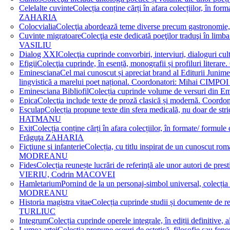
Celelalte cuvinte
Colecția conține cărți în afara colecțiilor, în f
ZAHARIA
Colocvialia
Colecţia abordează teme diverse precum gastronomie, 
Cuvinte migratoare
Colecţia este dedicată poeţilor traduşi în li
VASILIU
Dialog XXI
Colecţia cuprinde convorbiri, interviuri, dialogur
Efigii
Colecţia cuprinde, în esență, monografii și profiluri lit
Eminesciana
Cel mai cunoscut și apreciat brand al Editurii Junim
lingvistică a marelui poet național. Coordonatori: Miha
Eminesciana Bibliofil
Colecția cuprinde volume de versuri din
Epica
Colecţia include texte de proză clasică și modernă. C
Esculap
Colecția propune texte din sfera medicală, nu doar de str
HATMANU
Exit
Colecția conține cărți în afara colecțiilor, în formate/ for
Frăguţa ZAHARIA
Ficţiune şi infanterie
Colecția, cu titlu inspirat de un cunoscut
MODREANU
Fides
Colecția reunește lucrări de referință ale unor autori de pres
VIERIU, Codrin MACOVEI
Hamletarium
Pornind de la un personaj-simbol universal, colecția
MODREANU
Historia magistra vitae
Colecția cuprinde studii și documente de 
TURLIUC
Integrum
Colecția cuprinde operele integrale, în ediții defini
Lumea artei
Colecția propune eseuri de estetică, filosofie sau feno