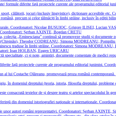
ormate/ formule diferite față proiectele curente ale programului editori
sport, călătorii, jocuri (inclusiv lingvistice), dicţionare accesibile
mba română, precum şi celor tălmăciţi în limbi străine, inclusiv în edi
i culturale. Coordonatori: Nicolae BUSUIOC, Grigore ILISEI, Lucian V
erare. Coordonatori: Șerban AXINTE, Bogdan CREŢU
ea, colecția „Eminesciana” continuă să promoveze studii și documente pri
i CIMPOI (Chișinău), Theodor CODREANU, Simona MODREANU, Pomp
 Eminescu traduse în limbi străine. Coordonatori: Simona MODREANU
oordonatori: Ioan HOLBAN, Eugen URICARU
ictă specialitate, ci și note, amintiri, documente comentate de medici 
mule diferite față proiectele curente ale programului editorial junimi
 roman al lui Costache Olăreanu, promovează proza română contempor
tigiu, în domeniul dreptului (teoria, istoria, filosofia dreptului, problem
 este consacrată textelor de și despre teatru și artelor spectacolului 
referință din domeniul istoriografiei naţionale şi internaţionale. C
tive, ale unor autori români reprezentativi. Coordonatori: Șerban AX
menologia artei, precum și monografii, albume etc., din sfera artelor în g