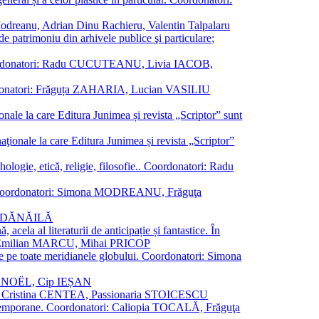
a Modreanu, Adrian Dinu Rachieru, Valentin Talpalaru
de patrimoniu din arhivele publice şi particulare;
ală. Coordonatori: Radu CUCUTEANU, Livia IACOB,
 Coordonatori: Frăguța ZAHARIA, Lucian VASILIU
ionale la care Editura Junimea și revista „Scriptor” sunt
 naţionale la care Editura Junimea și revista „Scriptor”
logie, etică, religie, filosofie.. Coordonatori: Radu
versal. Coordonatori: Simona MODREANU, Frăguţa
rina DĂNĂILĂ
 acela al literaturii de anticipație și fantastice. În
tori: Emilian MARCU, Mihai PRICOP
 de pe toate meridianele globului. Coordonatori: Simona
vier NOËL, Cip IEȘAN
natori: Cristina CENTEA, Passionaria STOICESCU
ce contemporane. Coordonatori: Caliopia TOCALĂ, Frăguţa