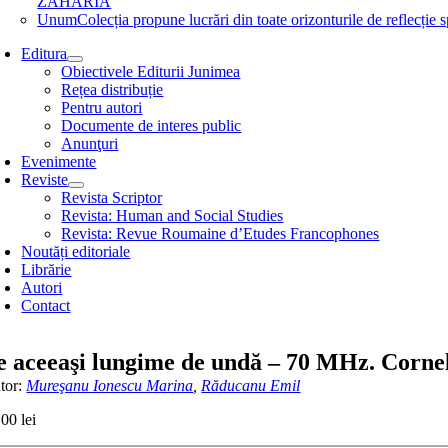
ZAHARIA
Unum
Colecția propune lucrări din toate orizonturile de refle
Editura
Obiectivele Editurii Junimea
Rețea distribuție
Pentru autori
Documente de interes public
Anunţuri
Evenimente
Reviste
Revista Scriptor
Revista: Human and Social Studies
Revista: Revue Roumaine d’Etudes Francophones
Noutăți editoriale
Librărie
Autori
Contact
e aceeaşi lungime de undă – 70 MHz. Corn
tor:
Mureşanu Ionescu Marina
,
Răducanu Emil
,00
lei