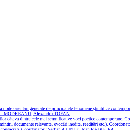
 noile orientări generate de principalele fenomene științifice contempora
Simona MODREANU, Alexandru TOFAN
titorilor câteva dintre cele mai semnificative voci poetice contempor
i (amintiri, documente relevante, evocări inedite, reeditări etc.). Co
poeți consacraţi. Coordonatori: Șerban AXINTE, Ioan RĂDUCEA