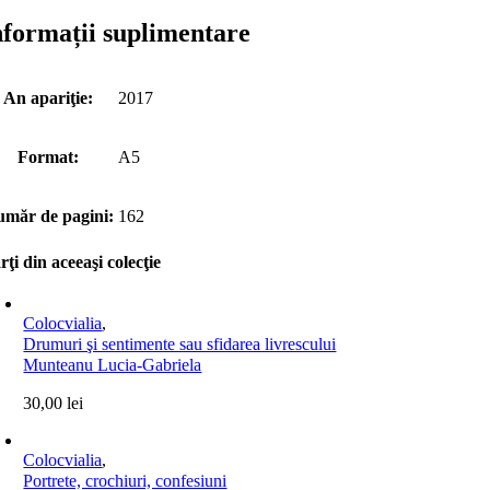
nformații suplimentare
An apariţie:
2017
Format:
A5
măr de pagini:
162
rţi din aceeaşi colecţie
Colocvialia
,
Drumuri şi sentimente sau sfidarea livrescului
Munteanu Lucia-Gabriela
30,00
lei
Colocvialia
,
Portrete, crochiuri, confesiuni