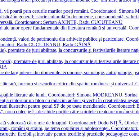
plă, vă poartă prin cerurile marilor poeți români. Coordonatori: Simon
istică în general; istorie culturală în documente, corespondență, valori 
și universală. Coordonatori: Șerban AXINTE, Radu CUCUTEANU
editări ale unor opere fundamentale din literatura română și univers
espondenţă, valori de patrimoniu din arhivele publice şi particulare.
. Coordonatori: Radu CUCUTEANU, Radu GĂINĂ
, premiate de jurii abilitate, la concursurile și festivalurile literare naţ
ză), premiate de jurii abilitate, la concursurile și festivalurile literare
ARIA
 de larg interes din domeniile: economie, sociologie, antropologie, psiho
storie literară, precum și eseurilor critice din spațiul românesc și uni
toate spațiile literare ale lumii. Coordonatori: Simona MODREANU, So
a cititorilor un filon cu rădăcini adânci și vechi în creativitatea ieșeană,
emporani ilustrativi pentru genul SF de pe toate meridianele. Coordona
”, noua colecție își deschide porțile către spiritele creatoare românești
enată valorează cât o mie de imagini. Coordonatori: Dodo NIȚĂ, Oli
porani, români şi străini, pe tema copilăriei și adolescenţei. Coordo
constructiv, flexibil și inovativ pentru teoriile și practicile pedagogi