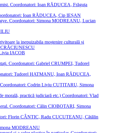
al junimist. Coordonatori: Ioan RĂDUCEA, Frăguţa
 etc. Coordonatori: Ioan RĂDUCEA, Cip IEȘAN
ţii bilingve. Coordonatori: Simona MODREANU, Lucian
ASILIU
vitoare la inepuizabila moștenire culturală și
iliu CRĂCIUNESCU
, Livia IACOB
reputați. Coordonatori: Gabriel CRUMPEI, Tudorel
st. Coordonatori: Tudorel HATMANU, Ioan RĂDUCEA,
ană. Coordonatori: Codrin Liviu CUŢITARU, Simona
e de morală, practică judiciară etc.) Coordonatori: Vlad
în general. Coordonatori: Călin CIOBOTARI, Simona
oordonatori: Florin CÂNTIC, Radu CUCUTEANU, Cătălin
INTE, Simona MODREANU
eneral și a celor plastice în particular. Coordonatori: