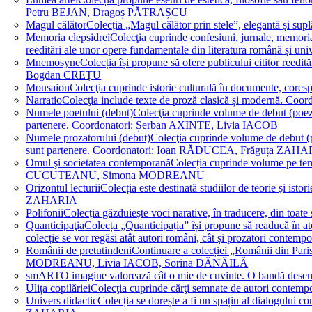
Petru BEJAN, Dragoș PĂTRAȘCU
Magul călător
Colecția „Magul călător prin stele”, elegantă și su
Memoria clepsidrei
Colecţia cuprinde confesiuni, jurnale, memorial
reeditări ale unor opere fundamentale din literatura română 
Mnemosyne
Colecția își propune să ofere publicului cititor re
Bogdan CREȚU
Mousaion
Colecţia cuprinde istorie culturală în documente, cor
Narratio
Colecţia include texte de proză clasică și modernă
Numele poetului (debut)
Colecţia cuprinde volume de debut (poezie)
partenere. Coordonatori: Șerban AXINTE, Livia IACOB
Numele prozatorului (debut)
Colecţia cuprinde volume de debut (pro
sunt partenere. Coordonatori: Ioan RĂDUCEA, Frăguța ZAH
Omul şi societatea contemporană
Colecția cuprinde volume pe teme
CUCUTEANU, Simona MODREANU
Orizontul lecturii
Colecția este destinată studiilor de teorie și i
ZAHARIA
Polifonii
Colecția găzduiește voci narative, în traducere, din 
Quanticipaţia
Colecța „Quanticipația” își propune să readucă în atenți
colecție se vor regăsi atât autori români, cât și prozatori cont
Românii de pretutindeni
Continuare a colecției „Românii din Paris
MODREANU, Livia IACOB, Sorina DĂNĂILĂ
smART
O imagine valorează cât o mie de cuvinte. O bandă des
Ulița copilăriei
Colecţia cuprinde cărţi semnate de autori contem
Univers didactic
Colecția se dorește a fi un spațiu al dialogului 