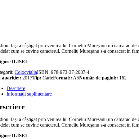
titate
eaşi
ngime
dă
dioul Iaşi a câştigat prin venirea lui Corneliu Mureşanu un camarad de dr
z.
delat cum se cuvine caracterul, Corneliu Mureşanu s-a consacrat în famil
rneliu
reşanu
igore ILISEI
tegorii:
Colocvialia
ISBN:
978-973-37-2087-4
 apariţie::
2017
Tip:
Carte
Format::
A5
Număr de pagini::
162
Descriere
Informații suplimentare
escriere
dioul Iaşi a câştigat prin venirea lui Corneliu Mureşanu un camarad de dr
delat cum se cuvine caracterul, Corneliu Mureşanu s-a consacrat în famil
igore ILISEI