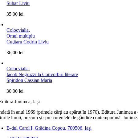
Suhar Liviu
35,00
lei
Colocvialia
,
Omul multiplu
Cuţitaru Codrin Liviu
36,00
lei
Colocvialia
,
Iacob Negruzzi la Convorbiri literare
Spiridon Cassian Maria
30,00
lei
dată în anul 1969 (primele cărți au apărut în 1970), Editura Junimea a c
lturile lumii, precum şi spre curentele de gândire contemporană. Junimea
B-dul Carol I, Grădina Copou, 700506, Iași