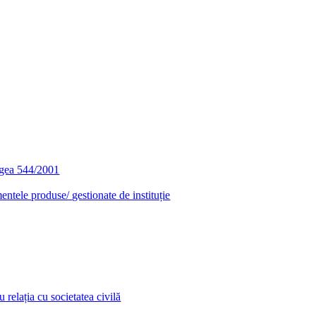
egea 544/2001
entele produse/ gestionate de instituție
relația cu societatea civilă